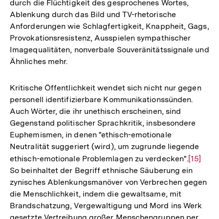
durch die Flüchtigkeit des gesprochenes Wortes,
Ablenkung durch das Bild und TV-rhetorische
Anforderungen wie Schlagfertigkeit, Knappheit, Gags,
Provokationsresistenz, Ausspielen sympathischer
Imagequalitäten, nonverbale Souveränitätssignale und
Ähnliches mehr.
Kritische Öffentlichkeit wendet sich nicht nur gegen
personell identifizierbare Kommunikationssünden.
Auch Wörter, die ihr unethisch erscheinen, sind
Gegenstand politischer Sprachkritik, insbesondere
Euphemismen, in denen "ethisch-emotionale
Neutralität suggeriert (wird), um zugrunde liegende
ethisch-emotionale Problemlagen zu verdecken".
Zur
[15]
So beinhaltet der Begriff ethnische Säuberung ein
Auflösu
zynisches Ablenkungsmanöver von Verbrechen gegen
der
die Menschlichkeit, indem die gewaltsame, mit
Fußnote
Brandschatzung, Vergewaltigung und Mord ins Werk
gesetzte Vertreibung großer Menschengruppen per