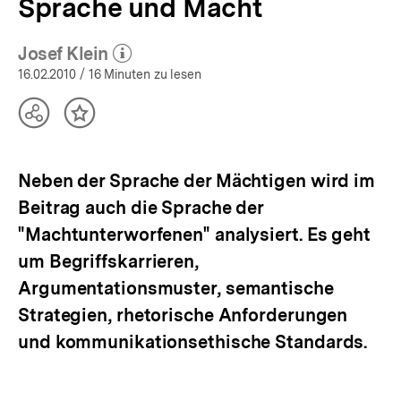
Sprache und Macht
Josef Klein
(Mehr zum Autor)
öffnen
16.02.2010
/ 16 Minuten zu lesen
Teilen
Inhalt
Optionen
merken
anzeigen
Neben der Sprache der Mächtigen wird im
Beitrag auch die Sprache der
"Machtunterworfenen" analysiert. Es geht
um Begriffskarrieren,
Argumentationsmuster, semantische
Strategien, rhetorische Anforderungen
und kommunikationsethische Standards.