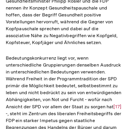
Gesundheitsminister Philipp Rösler und die FDP
nennen ihr Konzept Gesundheitspauschale und
hoffen, dass der Begriff Gesundheit positive
Vorstellungen hervorruft, während die Gegner von
Kopfpauschale sprechen und dabei auf die
assoziative Nähe zu Negativbegriffen wie Kopfgeld,
Kopfsteuer, Kopfjäger und Ähnliches setzen.
Bedeutungskonkurrenz liegt vor, wenn
unterschiedliche Gruppierungen denselben Ausdruck
in unterschiedlichen Bedeutungen verwenden.
Während Freiheit in der Programmtradition der SPD
primär die Möglichkeit bedeutet, selbstbestimmt zu
leben und nicht bedrückt zu sein von entwürdigenden
Abhängigkeiten, von Not und Furcht - wofür nach
Ansicht der SPD vor allem der Staat zu sorgen hat
Zur
[17]
-, steht im Zentrum des liberalen Freiheitsbegriffs der
Auflös
FDP ein starker Impetus gegen staatliche
der
Begrenzungen des Handelns der Bürger und darum
Fußnot