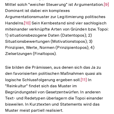
Mittel solch "weicher Steuerung" ist Argumentation.
Zur
[9]
Dominant ist dabei ein komplexes
Aufl
Argumentationsmuster zur Legitimierung politisches
der
Handelns.
Zur
[10]
Sein Kernbestand sind vier sachlogisch
Fußn
miteinander verknüpfte Arten von Gründen bzw. Topoi:
Auflösung
1) situationsbezogene Daten (Datentopos); 2)
der
Situationsbewertungen (Motivationstopos); 3)
Fußnote
Prinzipien, Werte, Normen (Prinzipientopos); 4)
Zielsetzungen (Finaltopos).
Sie bilden die Prämissen, aus denen sich das Ja zu
den favorisierten politischen Maßnahmen quasi als
logische Schlussfolgerung ergeben soll.
Zur
[11]
In
"Reinkultur" findet sich das Muster im
Auflösung
Begründungsteil von Gesetzentwürfen. In anderen
der
Text- und Redetypen überlagern die Topoi einander
Fußnote
bisweilen. In Kurztexten und Statements wird das
Muster meist partiell realisiert.