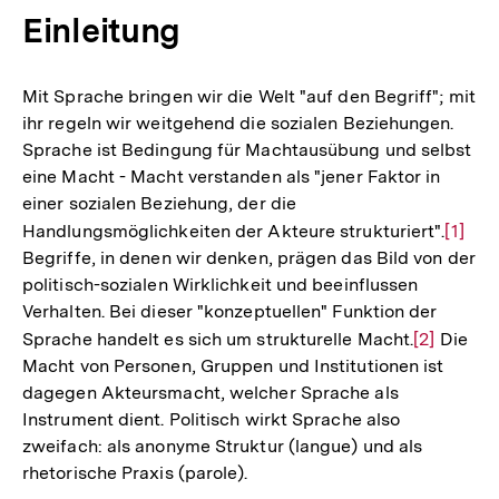
Einleitung
Mit Sprache bringen wir die Welt "auf den Begriff"; mit
ihr regeln wir weitgehend die sozialen Beziehungen.
Sprache ist Bedingung für Machtausübung und selbst
eine Macht - Macht verstanden als "jener Faktor in
einer sozialen Beziehung, der die
Handlungsmöglichkeiten der Akteure strukturiert".
Zur
[1]
Begriffe, in denen wir denken, prägen das Bild von der
Auflö
politisch-sozialen Wirklichkeit und beeinflussen
der
Verhalten. Bei dieser "konzeptuellen" Funktion der
Fußno
Sprache handelt es sich um strukturelle Macht.
Zur
[2]
Die
Macht von Personen, Gruppen und Institutionen ist
Auflösung
dagegen Akteursmacht, welcher Sprache als
der
Instrument dient. Politisch wirkt Sprache also
Fußnote
zweifach: als anonyme Struktur (langue) und als
rhetorische Praxis (parole).