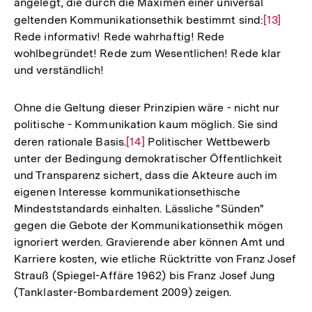
angelegt, die durch die Maximen einer universal
geltenden Kommunikationsethik bestimmt sind:
Zur
[13]
Rede informativ! Rede wahrhaftig! Rede
Auflösun
wohlbegründet! Rede zum Wesentlichen! Rede klar
der
und verständlich!
Fußnote
Ohne die Geltung dieser Prinzipien wäre - nicht nur
politische - Kommunikation kaum möglich. Sie sind
deren rationale Basis.
Zur
[14]
Politischer Wettbewerb
unter der Bedingung demokratischer Öffentlichkeit
Auflösung
und Transparenz sichert, dass die Akteure auch im
der
eigenen Interesse kommunikationsethische
Fußnote
Mindeststandards einhalten. Lässliche "Sünden"
gegen die Gebote der Kommunikationsethik mögen
ignoriert werden. Gravierende aber können Amt und
Karriere kosten, wie etliche Rücktritte von Franz Josef
Strauß (Spiegel-Affäre 1962) bis Franz Josef Jung
(Tanklaster-Bombardement 2009) zeigen.