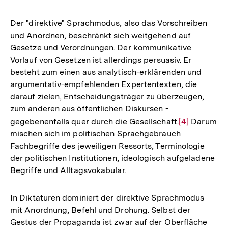
Auflösung
der
Der "direktive" Sprachmodus, also das Vorschreiben
Fußnote
und Anordnen, beschränkt sich weitgehend auf
Gesetze und Verordnungen. Der kommunikative
Vorlauf von Gesetzen ist allerdings persuasiv. Er
besteht zum einen aus analytisch-erklärenden und
argumentativ-empfehlenden Expertentexten, die
darauf zielen, Entscheidungsträger zu überzeugen,
zum anderen aus öffentlichen Diskursen -
gegebenenfalls quer durch die Gesellschaft.
Zur
[4]
Darum
mischen sich im politischen Sprachgebrauch
Auflösung
Fachbegriffe des jeweiligen Ressorts, Terminologie
der
der politischen Institutionen, ideologisch aufgeladene
Fußnote
Begriffe und Alltagsvokabular.
In Diktaturen dominiert der direktive Sprachmodus
mit Anordnung, Befehl und Drohung. Selbst der
Gestus der Propaganda ist zwar auf der Oberfläche