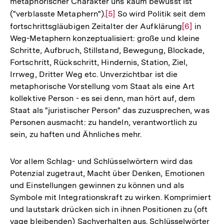
metaphorischer Charakter uns kaum bewusst ist
("verblasste Metaphern").
Zur
[5]
So wird Politik seit dem
fortschrittsgläubigen Zeitalter der Aufklärung
Auflösung
Zur
[6]
in
Weg-Metaphern konzeptualisiert: große und kleine
der
Auflösung
Schritte, Aufbruch, Stillstand, Bewegung, Blockade,
Fußnote
der
Fortschritt, Rückschritt, Hindernis, Station, Ziel,
Fußnote
Irrweg, Dritter Weg etc. Unverzichtbar ist die
metaphorische Vorstellung vom Staat als eine Art
kollektive Person - es sei denn, man hört auf, dem
Staat als "juristischer Person" das zuzusprechen, was
Personen ausmacht: zu handeln, verantwortlich zu
sein, zu haften und Ähnliches mehr.
Vor allem Schlag- und Schlüsselwörtern wird das
Potenzial zugetraut, Macht über Denken, Emotionen
und Einstellungen gewinnen zu können und als
Symbole mit Integrationskraft zu wirken. Komprimiert
und lautstark drücken sich in ihnen Positionen zu (oft
vage bleibenden) Sachverhalten aus. Schlüsselwörter