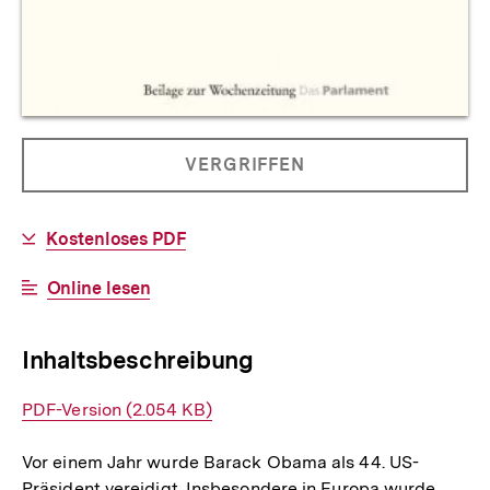
Allgemeine
PRODUKT
VERGRIFFEN
Informationen
NICHT
BESTELLBAR
Download-
Kostenloses PDF
Link:
Interner
Online lesen
Link:
Inhaltsbeschreibung
Interner
PDF-Version (2.054 KB)
Link:
Vor einem Jahr wurde Barack Obama als 44. US-
Präsident vereidigt. Insbesondere in Europa wurde