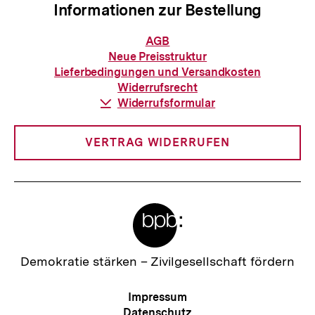
Informationen zur Bestellung
Informationen
AGB
zur
Neue Preisstruktur
Bestellung
Lieferbedingungen und Versandkosten
Widerrufsrecht
Download-
Widerrufsformular
Link:
VERTRAG WIDERRUFEN
Meta-
Links
Zur
Demokratie stärken –
Zivilgesellschaft fördern
Startseite
der
Meta-
Impressum
bpb
Navigation
Datenschutz