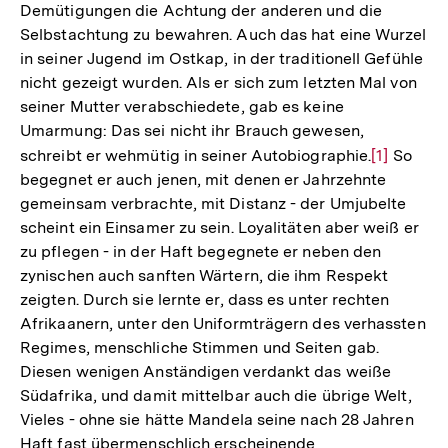
Demütigungen die Achtung der anderen und die
Selbstachtung zu bewahren. Auch das hat eine Wurzel
in seiner Jugend im Ostkap, in der traditionell Gefühle
nicht gezeigt wurden. Als er sich zum letzten Mal von
seiner Mutter verabschiedete, gab es keine
Umarmung: Das sei nicht ihr Brauch gewesen,
schreibt er wehmütig in seiner Autobiographie.
Zur
[1]
So
begegnet er auch jenen, mit denen er Jahrzehnte
Auflösung
gemeinsam verbrachte, mit Distanz - der Umjubelte
der
scheint ein Einsamer zu sein. Loyalitäten aber weiß er
Fußnote
zu pflegen - in der Haft begegnete er neben den
zynischen auch sanften Wärtern, die ihm Respekt
zeigten. Durch sie lernte er, dass es unter rechten
Afrikaanern, unter den Uniformträgern des verhassten
Regimes, menschliche Stimmen und Seiten gab.
Diesen wenigen Anständigen verdankt das weiße
Südafrika, und damit mittelbar auch die übrige Welt,
Vieles - ohne sie hätte Mandela seine nach 28 Jahren
Haft fast übermenschlich erscheinende