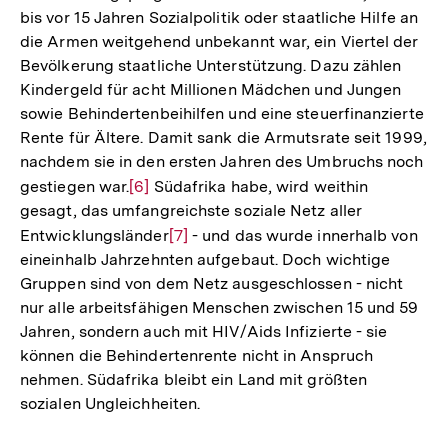
bis vor 15 Jahren Sozialpolitik oder staatliche Hilfe an
die Armen weitgehend unbekannt war, ein Viertel der
Bevölkerung staatliche Unterstützung. Dazu zählen
Kindergeld für acht Millionen Mädchen und Jungen
sowie Behindertenbeihilfen und eine steuerfinanzierte
Rente für Ältere. Damit sank die Armutsrate seit 1999,
nachdem sie in den ersten Jahren des Umbruchs noch
gestiegen war.
Zur
[6]
Südafrika habe, wird weithin
gesagt, das umfangreichste soziale Netz aller
Auflösung
Entwicklungsländer
Zur
[7]
- und das wurde innerhalb von
der
eineinhalb Jahrzehnten aufgebaut. Doch wichtige
Auflösung
Fußnote
Gruppen sind von dem Netz ausgeschlossen - nicht
der
nur alle arbeitsfähigen Menschen zwischen 15 und 59
Fußnote
Jahren, sondern auch mit HIV/Aids Infizierte - sie
können die Behindertenrente nicht in Anspruch
nehmen. Südafrika bleibt ein Land mit größten
sozialen Ungleichheiten.