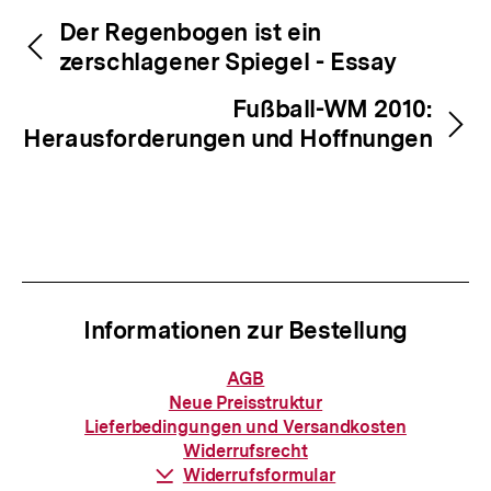
Inhaltsnavigation
Inhaltsnavigation
Der Regenbogen ist ein
zerschlagener Spiegel - Essay
Fußball-WM 2010:
Herausforderungen und Hoffnungen
Informationen zur Bestellung
Informationen
AGB
zur
Neue Preisstruktur
Bestellung
Lieferbedingungen und Versandkosten
Widerrufsrecht
Download-
Widerrufsformular