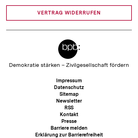
Link:
VERTRAG WIDERRUFEN
Meta-
Links
Zur
Demokratie stärken –
Zivilgesellschaft fördern
Startseite
der
Meta-
Impressum
bpb
Navigation
Datenschutz
Sitemap
Newsletter
RSS
Kontakt
Presse
Barriere melden
Erklärung zur Barrierefreiheit