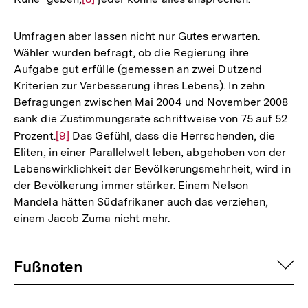
Auflösung
der
Umfragen aber lassen nicht nur Gutes erwarten.
Fußnote
Wähler wurden befragt, ob die Regierung ihre
Aufgabe gut erfülle (gemessen an zwei Dutzend
Kriterien zur Verbesserung ihres Lebens). In zehn
Befragungen zwischen Mai 2004 und November 2008
sank die Zustimmungsrate schrittweise von 75 auf 52
Prozent.
Zur
[9]
Das Gefühl, dass die Herrschenden, die
Eliten, in einer Parallelwelt leben, abgehoben von der
Auflösung
Lebenswirklichkeit der Bevölkerungsmehrheit, wird in
der
der Bevölkerung immer stärker. Einem Nelson
Fußnote
Mandela hätten Südafrikaner auch das verziehen,
einem Jacob Zuma nicht mehr.
Fussnoten
auf
Fußnoten