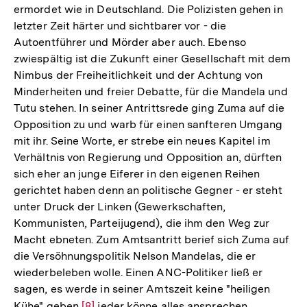
ermordet wie in Deutschland. Die Polizisten gehen in
letzter Zeit härter und sichtbarer vor - die
Autoentführer und Mörder aber auch. Ebenso
zwiespältig ist die Zukunft einer Gesellschaft mit dem
Nimbus der Freiheitlichkeit und der Achtung von
Minderheiten und freier Debatte, für die Mandela und
Tutu stehen. In seiner Antrittsrede ging Zuma auf die
Opposition zu und warb für einen sanfteren Umgang
mit ihr. Seine Worte, er strebe ein neues Kapitel im
Verhältnis von Regierung und Opposition an, dürften
sich eher an junge Eiferer in den eigenen Reihen
gerichtet haben denn an politische Gegner - er steht
unter Druck der Linken (Gewerkschaften,
Kommunisten, Parteijugend), die ihm den Weg zur
Macht ebneten. Zum Amtsantritt berief sich Zuma auf
die Versöhnungspolitik Nelson Mandelas, die er
wiederbeleben wolle. Einen ANC-Politiker ließ er
sagen, es werde in seiner Amtszeit keine "heiligen
Kühe" geben,
Zur
[8]
jeder könne alles ansprechen.