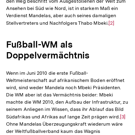
den Weg beschritt vom Ausgestoßenen der Welt zum
Ansehen bei Süd wie Nord, ist in starkem Maß ein
Verdienst Mandelas, aber auch seines damaligen
Stellvertreters und Nachfolgers Thabo Mbeki.
Zur
[2]
Auflösung
der
Fußball-WM als
Fußnote
Doppelvermächtnis
Wenn im Juni 2010 die erste Fußball-
Weltmeisterschaft auf afrikanischem Boden eröffnet
wird, sind weder Mandela noch Mbeki Präsidenten.
Die WM aber ist das Vermächtnis beider: Mbeki
machte die WM 2010, den Aufbau der Infrastruktur, zu
seinem Anliegen im Wissen, dass ihr Ablauf das Bild
Südafrikas und Afrikas auf lange Zeit prägen wird.
Zur
[3]
Ohne Mandelas Überzeugungskraft wiederum wäre
Auflö
der Weltfußballverband kaum das Wagnis
der