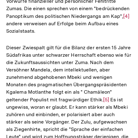
Vorwürfe finanzieller und persönlicher Fehltritte
Zumas. Die einen sprechen von einem "bedrückenden
Panoptikum des politischen Niedergangs am Kap",
Zur
[4]
andere verweisen auf Erfolge beim Aufbau eines
Auflö
Sozialstaats.
der
Fußno
Dieser Zwiespalt gilt für die Bilanz der ersten 15 Jahre
Südafrikas unter schwarzer Herrschaft ebenso wie für
die Zukunftsaussichten unter Zuma. Nach dem
Versöhner Mandela, dem intellektuellen, aber
zunehmend abgehobenen Mbeki und wenigen
Monaten des pragmatischen Übergangspräsidenten
Kgalema Motlanthe folgt ein als " Chamäleon"
geltender Populist mit fragwürdiger Ethik.
Zur
[5]
Es ist
ungewiss, woran er glaubt. Er kann stärker als Mbeki
Auflösung
zuhören und einbinden, er polarisiert aber auch
der
stärker als seine Vorgänger. Der Zulu, aufgewachsen
Fußnote
als Ziegenhirte, spricht die "Sprache der einfachen
Leute" und wird zum Hoffnungsträger derjenigen, die