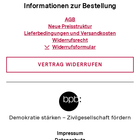
Informationen zur Bestellung
Informationen
AGB
zur
Neue Preisstruktur
Bestellung
Lieferbedingungen und Versandkosten
Widerrufsrecht
Download-
Widerrufsformular
Link:
VERTRAG WIDERRUFEN
Meta-
Links
Zur
Demokratie stärken –
Zivilgesellschaft fördern
Startseite
der
Meta-
Impressum
bpb
Navigation