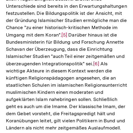
Unterschiede sind bereits in den Erwartungshaltungen
festzustellen. Die Bildungspolitik ist der Ansicht, mit
der Gründung Islamischer Studien ermögliche man die
Chance "zu einer historisch-kritischen Methode im
Umgang mit dem Koran".
Zur
[5]
Darüber hinaus ist die
Bundesministerin für Bildung und Forschung Annette
Auflösung
Schavan der Überzeugung, dass die Einrichtung
der
Islamischer Studien "auch Teil einer zeitgemäßen und
Fußnote
überzeugenden Integrationspolitik" sei.
Zur
[6]
Als
wichtige Akteure in diesem Kontext werden die
Auflösung
künftigen Religionspädagogen angesehen, die an
der
staatlichen Schulen im islamischen Religionsunterricht
Fußnote
muslimischen Kindern einen moderaten und
aufgeklärten Islam nahebringen sollen. Schließlich
geht es auch um die Imame. Der klassische Imam, der
dem Gebet vorsteht, die Freitagspredigt hält und
Koranübungen leitet, gilt vielen Politikern in Bund und
Ländern als nicht mehr zeitgemäßes Auslaufmodell.