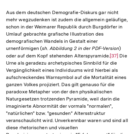
Auflösung
der
Aus dem deutschen Demografie-Diskurs gar nicht
Fußnote
mehr wegzudenken ist zudem die allgemein geläufige,
schon in der Weimarer Republik durch Burgdörfer in
Umlauf gebrachte grafische Illustration des
demografischen Wandels in Gestalt einer
urnenförmigen (
sh. Abbildung 2 in der PDF-Version
)
oder auf dem Kopf stehenden Alterspyramide.
Zur
[37]
Die
Urne als geradezu archetypisches Sinnbild für die
Auflösung
Vergänglichkeit eines Individuums wird hierbei als
der
aufschreckendes Warnsymbol auf die Mortalität eines
Fußnote
ganzen Volkes projiziert. Das gilt genauso für die
paradoxe Metapher von der den physikalischen
Naturgesetzen trotzenden Pyramide, weil darin die
imaginierte Abnormität der vormals "normalen",
"natürlichen" bzw. "gesunden" Altersstruktur
veranschaulicht wird. Unverkennbar waren und sind all
diese rhetorischen und visuellen