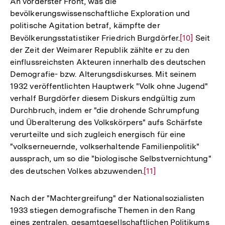
An vorderster Front, was die
bevölkerungswissenschaftliche Exploration und
politische Agitation betraf, kämpfte der
Bevölkerungsstatistiker Friedrich Burgdörfer.
Zur
[10]
Seit
der Zeit der Weimarer Republik zählte er zu den
Auflösung
einflussreichsten Akteuren innerhalb des deutschen
der
Demografie- bzw. Alterungsdiskurses. Mit seinem
Fußnote
1932 veröffentlichten Hauptwerk "Volk ohne Jugend"
verhalf Burgdörfer diesem Diskurs endgültig zum
Durchbruch, indem er "die drohende Schrumpfung
und Überalterung des Volkskörpers" aufs Schärfste
verurteilte und sich zugleich energisch für eine
"volkserneuernde, volkserhaltende Familienpolitik"
aussprach, um so die "biologische Selbstvernichtung"
des deutschen Volkes abzuwenden.
Zur
[11]
Auflösung
der
Nach der "Machtergreifung" der Nationalsozialisten
Fußnote
1933 stiegen demografische Themen in den Rang
eines zentralen, gesamtgesellschaftlichen Politikums