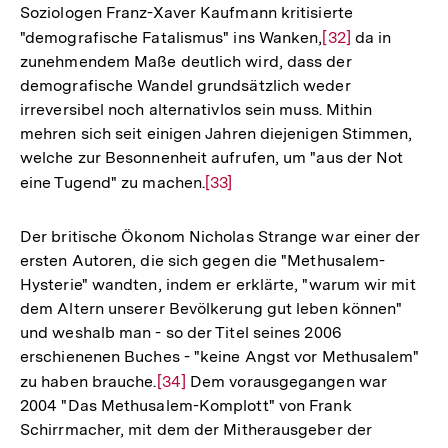
Soziologen Franz-Xaver Kaufmann kritisierte
Auflösung
"demografische Fatalismus" ins Wanken,
Zur
[32]
da in
der
zunehmendem Maße deutlich wird, dass der
Auflösung
Fußnote
demografische Wandel grundsätzlich weder
der
irreversibel noch alternativlos sein muss. Mithin
Fußnote
mehren sich seit einigen Jahren diejenigen Stimmen,
welche zur Besonnenheit aufrufen, um "aus der Not
eine Tugend" zu machen.
Zur
[33]
Auflösung
der
Der britische Ökonom Nicholas Strange war einer der
Fußnote
ersten Autoren, die sich gegen die "Methusalem-
Hysterie" wandten, indem er erklärte, "warum wir mit
dem Altern unserer Bevölkerung gut leben können"
und weshalb man - so der Titel seines 2006
erschienenen Buches - "keine Angst vor Methusalem"
zu haben brauche.
Zur
[34]
Dem vorausgegangen war
2004 "Das Methusalem-Komplott" von Frank
Auflösung
Schirrmacher, mit dem der Mitherausgeber der
der