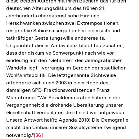
diese beiden Autoren mit ihren Büchern das für den
deutschen Alterungsdiskurs des frühen 21.
Jahrhunderts charakteristische Hin- und
Herschwanken zwischen zwei Extrempositionen:
resignative Schicksalsergebenheit einerseits und
tatkräftiger Gestaltungswille andererseits.
Ungeachtet dieser Ambivalenz bleibt festzuhalten,
dass der diskursive Schwerpunkt nach wie vor
eindeutig auf den "Gefahren" des demografischen
Wandels liegt - vorrangig im Bereich der staatlichen
Wohlfahrtspolitik. Die letztgenannte Sichtweise
offenbarte sich auch 2003 in einer Rede des
damaligen SPD-Fraktionsvorsitzenden Franz
Müntefering: "Wir Sozialdemokraten haben in der
Vergangenheit die drohende Überalterung unserer
Gesellschaft verschlafen. Jetzt sind wir aufgewacht.
Unsere Antwort heißt: Agenda 2010! Die Demografie
macht den Umbau unserer Sozialsysteme zwingend
notwendig."
Zur
[36]