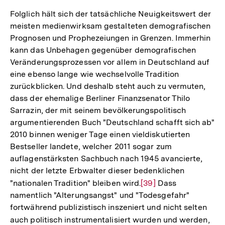
der
Folglich hält sich der tatsächliche Neuigkeitswert der
Fußnote
meisten medienwirksam gestalteten demografischen
Prognosen und Prophezeiungen in Grenzen. Immerhin
kann das Unbehagen gegenüber demografischen
Veränderungsprozessen vor allem in Deutschland auf
eine ebenso lange wie wechselvolle Tradition
zurückblicken. Und deshalb steht auch zu vermuten,
dass der ehemalige Berliner Finanzsenator Thilo
Sarrazin, der mit seinem bevölkerungspolitisch
argumentierenden Buch "Deutschland schafft sich ab"
2010 binnen weniger Tage einen vieldiskutierten
Bestseller landete, welcher 2011 sogar zum
auflagenstärksten Sachbuch nach 1945 avancierte,
nicht der letzte Erbwalter dieser bedenklichen
"nationalen Tradition" bleiben wird.
Zur
[39]
Dass
namentlich "Alterungsangst" und "Todesgefahr"
Auflösung
fortwährend publizistisch inszeniert und nicht selten
der
auch politisch instrumentalisiert wurden und werden,
Zur
Fußnote