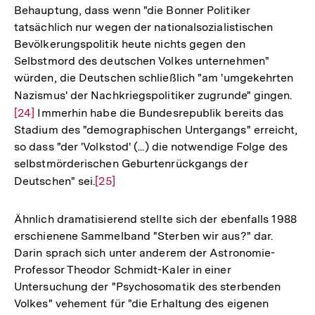
Behauptung, dass wenn "die Bonner Politiker
tatsächlich nur wegen der nationalsozialistischen
Bevölkerungspolitik heute nichts gegen den
Selbstmord des deutschen Volkes unternehmen"
würden, die Deutschen schließlich "am 'umgekehrten
Nazismus' der Nachkriegspolitiker zugrunde" gingen.
Zur
[24]
Immerhin habe die Bundesrepublik bereits das
Auf
Stadium des "demographischen Untergangs" erreicht,
der
so dass "der 'Volkstod' (...) die notwendige Folge des
Fuß
selbstmörderischen Geburtenrückgangs der
Deutschen" sei.
Zur
[25]
Auflösung
der
Ähnlich dramatisierend stellte sich der ebenfalls 1988
Fußnote
erschienene Sammelband "Sterben wir aus?" dar.
Darin sprach sich unter anderem der Astronomie-
Professor Theodor Schmidt-Kaler in einer
Untersuchung der "Psychosomatik des sterbenden
Volkes" vehement für "die Erhaltung des eigenen