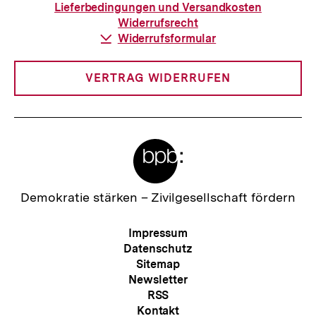
Bestellung
Lieferbedingungen und Versandkosten
Widerrufsrecht
Download-
Widerrufsformular
Link:
VERTRAG WIDERRUFEN
Meta-
Links
Zur
Demokratie stärken –
Zivilgesellschaft fördern
Startseite
der
Meta-
Impressum
bpb
Navigation
Datenschutz
Sitemap
Newsletter
RSS
Kontakt