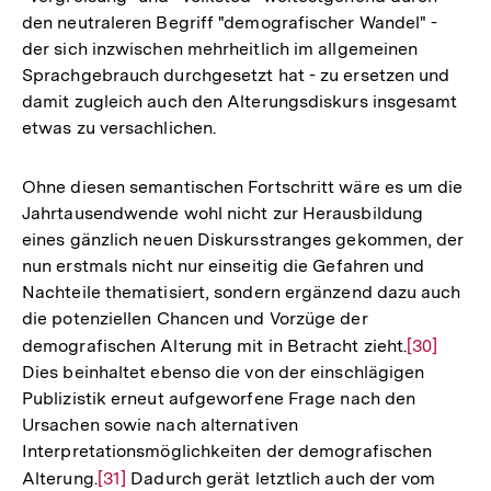
den neutraleren Begriff "demografischer Wandel" -
Fußnote
der sich inzwischen mehrheitlich im allgemeinen
Sprachgebrauch durchgesetzt hat - zu ersetzen und
damit zugleich auch den Alterungsdiskurs insgesamt
etwas zu versachlichen.
Ohne diesen semantischen Fortschritt wäre es um die
Jahrtausendwende wohl nicht zur Herausbildung
eines gänzlich neuen Diskursstranges gekommen, der
nun erstmals nicht nur einseitig die Gefahren und
Nachteile thematisiert, sondern ergänzend dazu auch
die potenziellen Chancen und Vorzüge der
demografischen Alterung mit in Betracht zieht.
Zur
[30]
Dies beinhaltet ebenso die von der einschlägigen
Auflösung
Publizistik erneut aufgeworfene Frage nach den
der
Ursachen sowie nach alternativen
Fußnote
Interpretationsmöglichkeiten der demografischen
Alterung.
Zur
[31]
Dadurch gerät letztlich auch der vom