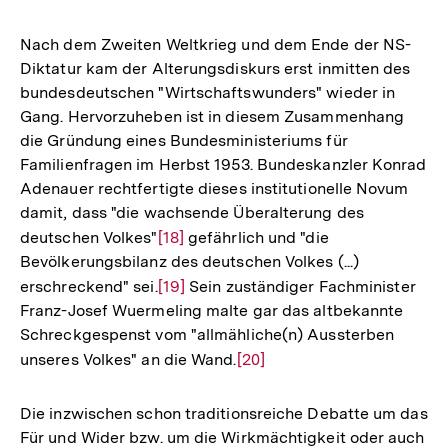
Nach dem Zweiten Weltkrieg und dem Ende der NS-
Diktatur kam der Alterungsdiskurs erst inmitten des
bundesdeutschen "Wirtschaftswunders" wieder in
Gang. Hervorzuheben ist in diesem Zusammenhang
die Gründung eines Bundesministeriums für
Familienfragen im Herbst 1953. Bundeskanzler Konrad
Adenauer rechtfertigte dieses institutionelle Novum
damit, dass "die wachsende Überalterung des
deutschen Volkes"
Zur
[18]
gefährlich und "die
Bevölkerungsbilanz des deutschen Volkes (...)
Auflösung
erschreckend" sei.
Zur
[19]
Sein zuständiger Fachminister
der
Franz-Josef Wuermeling malte gar das altbekannte
Auflösung
Fußnote
Schreckgespenst vom "allmähliche(n) Aussterben
der
unseres Volkes" an die Wand.
Zur
[20]
Fußnote
Auflösung
der
Die inzwischen schon traditionsreiche Debatte um das
Fußnote
Für und Wider bzw. um die Wirkmächtigkeit oder auch