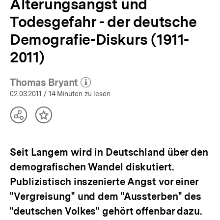
Alterungsangst und
Todesgefahr - der deutsche
Demografie-Diskurs (1911-
2011)
Thomas Bryant
(Mehr zum Autor)
öffnen
02.03.2011
/ 14 Minuten zu lesen
Teilen
Inhalt
Optionen
merken
anzeigen
Seit Langem wird in Deutschland über den
demografischen Wandel diskutiert.
Publizistisch inszenierte Angst vor einer
"Vergreisung" und dem "Aussterben" des
"deutschen Volkes" gehört offenbar dazu.