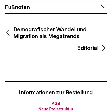
Fussnoten
der
auf
Fußnoten
Fußnote
Inhaltsnavigation
Inhaltsnavigation
Demografischer Wandel und
Migration als Megatrends
Editorial
Informationen zur Bestellung
Informationen
AGB
zur
Neue Preisstruktur