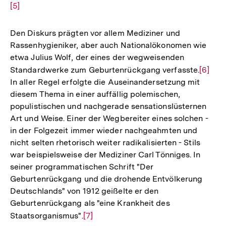
[5]
der
Auf
Fußnote
der
Fuß
Den Diskurs prägten vor allem Mediziner und
Rassenhygieniker, aber auch Nationalökonomen wie
etwa Julius Wolf, der eines der wegweisenden
Standardwerke zum Geburtenrückgang verfasste.
Zur
[6]
In aller Regel erfolgte die Auseinandersetzung mit
Auflös
diesem Thema in einer auffällig polemischen,
der
populistischen und nachgerade sensationslüsternen
Fußnot
Art und Weise. Einer der Wegbereiter eines solchen -
in der Folgezeit immer wieder nachgeahmten und
nicht selten rhetorisch weiter radikalisierten - Stils
war beispielsweise der Mediziner Carl Tönniges. In
seiner programmatischen Schrift "Der
Geburtenrückgang und die drohende Entvölkerung
Deutschlands" von 1912 geißelte er den
Geburtenrückgang als "eine Krankheit des
Staatsorganismus".
Zur
[7]