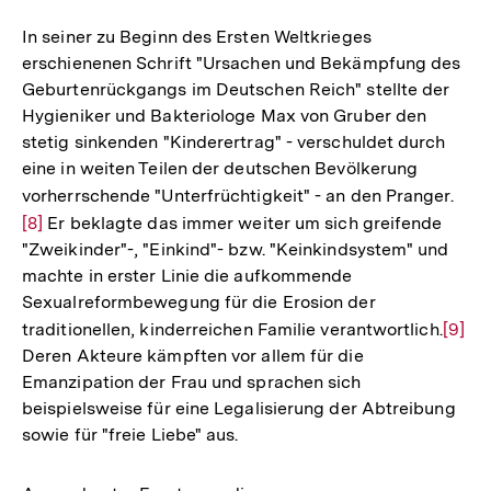
Auflösung
der
In seiner zu Beginn des Ersten Weltkrieges
Fußnote
erschienenen Schrift "Ursachen und Bekämpfung des
Geburtenrückgangs im Deutschen Reich" stellte der
Hygieniker und Bakteriologe Max von Gruber den
stetig sinkenden "Kinderertrag" - verschuldet durch
eine in weiten Teilen der deutschen Bevölkerung
vorherrschende "Unterfrüchtigkeit" - an den Pranger.
Zur
[8]
Er beklagte das immer weiter um sich greifende
Aufl
"Zweikinder"-, "Einkind"- bzw. "Keinkindsystem" und
der
machte in erster Linie die aufkommende
Fuß
Sexualreformbewegung für die Erosion der
traditionellen, kinderreichen Familie verantwortlich.
Zur
[9]
Deren Akteure kämpften vor allem für die
Auflö
Emanzipation der Frau und sprachen sich
der
beispielsweise für eine Legalisierung der Abtreibung
Fußno
sowie für "freie Liebe" aus.