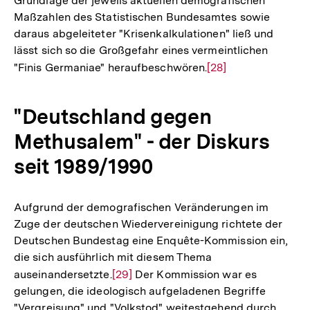
Grundlage der jeweils aktuellen demografischen
Maßzahlen des Statistischen Bundesamtes sowie
daraus abgeleiteter "Krisenkalkulationen" ließ und
lässt sich so die Großgefahr eines vermeintlichen
"Finis Germaniae" heraufbeschwören.
Zur
[28]
Auflösung
der
"Deutschland gegen
Fußnote
Methusalem" - der Diskurs
seit 1989/1990
Aufgrund der demografischen Veränderungen im
Zuge der deutschen Wiedervereinigung richtete der
Deutschen Bundestag eine Enquête-Kommission ein,
die sich ausführlich mit diesem Thema
auseinandersetzte.
Zur
[29]
Der Kommission war es
gelungen, die ideologisch aufgeladenen Begriffe
Auflösung
"Vergreisung" und "Volkstod" weitestgehend durch
der