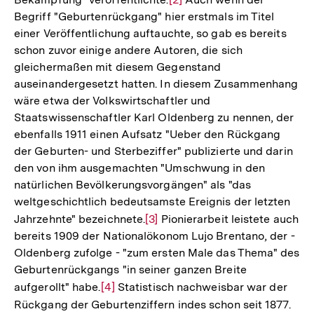
Begriff "Geburtenrückgang" hier erstmals im Titel
Auflösung
einer Veröffentlichung auftauchte, so gab es bereits
der
schon zuvor einige andere Autoren, die sich
Fußnote
gleichermaßen mit diesem Gegenstand
auseinandergesetzt hatten. In diesem Zusammenhang
wäre etwa der Volkswirtschaftler und
Staatswissenschaftler Karl Oldenberg zu nennen, der
ebenfalls 1911 einen Aufsatz "Ueber den Rückgang
der Geburten- und Sterbeziffer" publizierte und darin
den von ihm ausgemachten "Umschwung in den
natürlichen Bevölkerungsvorgängen" als "das
weltgeschichtlich bedeutsamste Ereignis der letzten
Jahrzehnte" bezeichnete.
Zur
[3]
Pionierarbeit leistete auch
bereits 1909 der Nationalökonom Lujo Brentano, der -
Auflösung
Oldenberg zufolge - "zum ersten Male das Thema" des
der
Geburtenrückgangs "in seiner ganzen Breite
Fußnote
aufgerollt" habe.
Zur
[4]
Statistisch nachweisbar war der
Rückgang der Geburtenziffern indes schon seit 1877.
Auflösung
Zur