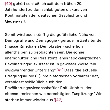
[40]
gehört schließlich seit dem frühen 20.
Auf
Jahrhundert zu den zählebigsten diskursiven
der
Kontinuitäten der deutschen Geschichte und
Fuß
Gegenwart.
Somit wird auch künftig die gefährliche Nähe von
Demografie und Demagogie - gerade im Zeitalter der
(massen)medialen Demokratie - sicherlich
allenthalben zu beobachten sein. Die schier
unerschütterliche Persistenz jenes "apokalyptischen
Bevölkerungsdiskurses" ist in gewisser Weise "ein
ewigwährender Untergang".
Zur
[41]
Dass "die aktuelle
Erregungskurve (...) ihre historischen Vorläufer" hat,
Auflösung
veranlasst schließlich auch den
der
Bevölkerungswissenschaftler Ralf Ulrich zu der
Fußnote
ebenso ironischen wie berechtigten Zuspitzung: "Wir
sterben immer wieder aus."
Zur
[42]
Auflösung