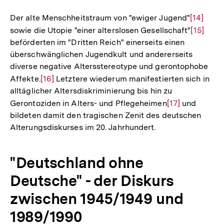
Auflösung
der
Der alte Menschheitstraum von "ewiger Jugend"
Zur
[14]
Fußnote
sowie die Utopie "einer alterslosen Gesellschaft"
Auflösu
Zur
[15]
beförderten im "Dritten Reich" einerseits einen
der
Auflösu
überschwänglichen Jugendkult und andererseits
Fußnote
der
diverse negative Altersstereotype und gerontophobe
Fußnote
Affekte.
Zur
[16]
Letztere wiederum manifestierten sich in
alltäglicher Altersdiskriminierung bis hin zu
Auflösung
Gerontoziden in Alters- und Pflegeheimen
Zur
[17]
und
der
bildeten damit den tragischen Zenit des deutschen
Auflösung
Fußnote
Alterungsdiskurses im 20. Jahrhundert.
der
Fußnote
"Deutschland ohne
Deutsche" - der Diskurs
zwischen 1945/1949 und
1989/1990