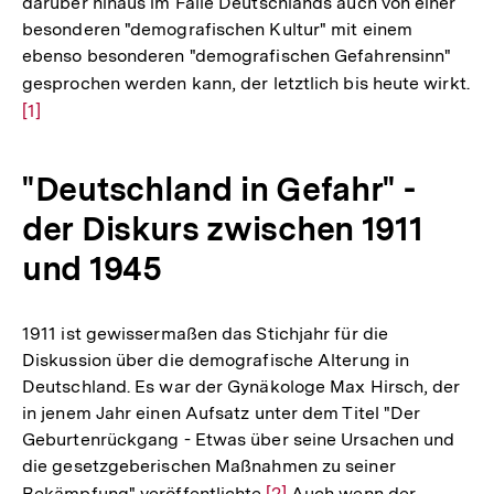
darüber hinaus im Falle Deutschlands auch von einer
besonderen "demografischen Kultur" mit einem
ebenso besonderen "demografischen Gefahrensinn"
gesprochen werden kann, der letztlich bis heute wirkt.
Zu
[1]
Au
de
Fu
"Deutschland in Gefahr" -
der Diskurs zwischen 1911
und 1945
1911 ist gewissermaßen das Stichjahr für die
Diskussion über die demografische Alterung in
Deutschland. Es war der Gynäkologe Max Hirsch, der
in jenem Jahr einen Aufsatz unter dem Titel "Der
Geburtenrückgang - Etwas über seine Ursachen und
die gesetzgeberischen Maßnahmen zu seiner
Bekämpfung" veröffentlichte.
Zur
[2]
Auch wenn der