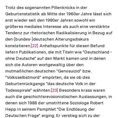
der
Trotz des sogenannten Pillenknicks in der
Fußnote
Geburtenstatistik ab Mitte der 1960er Jahre lässt sich
erst wieder seit den 1980er Jahren sowohl ein
größeres mediales Interesse als auch eine verstärkte
Tendenz zur rhetorischen Radikalisierung in Bezug auf
den (bundes-)deutschen Alterungsdiskurs
konstatieren.
Zur
[22]
Anhaltspunkte für diesen Befund
liefern Publikationen, die mit Titeln wie "Deutschland -
Auflösung
ohne Deutsche" auf den Markt kamen und in denen
der
sich die Autoren wortgewaltig über den
Fußnote
mutmaßlichen deutschen "Genosuizid" bzw.
"Volksselbstmord" empörten, da sie ob des
Geburtenrückgangs "das deutsche Volk in der
Todesspirale" wähnten.
Zur
[23]
Besonders krass waren
auch die geschichtsrevisionistischen Auslassungen, in
Auflösung
denen sich 1988 der umstrittene Soziologe Robert
der
Hepp in seinem Pamphlet "Die Endlösung der
Fußnote
Deutschen Frage" erging. Er verstieg sich zu der