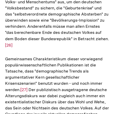
Volks- und Menschentums" aus, um den deutschen
"Volksbestand" zu sichern, die "Geburtenkrise" und
das "selbstverordnete demographische Absterben" zu
überwinden sowie eine "Bevölkerungs-Implosion" zu
verhindern. Anderenfalls müsse man allen Ernstes
"das berechenbare Ende des deutschen Volkes auf
dem Boden dieser Bundesrepublik" in Betracht ziehen.
Zu
[26]
Au
de
Fu
Gemeinsames Charakteristikum dieser vorwiegend
populärwissenschaftlichen Publikationen ist die
Tatsache, dass "demographische Trends als
argumentativer Kern gesellschaftlicher
Krisenszenarien" benutzt wurden - und noch immer
werden.
Zur
[27]
Der publizistisch ausgetragene deutsche
Alterungsdiskurs war dabei zugleich auch immer ein
Auflösung
existentialistischer Diskurs über das Wohl und Wehe,
der
das Sein oder Nichtsein des deutschen Volkes. Auf der
Fußnote