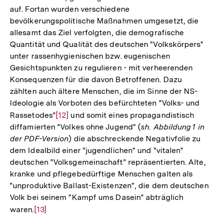
auf. Fortan wurden verschiedene
bevölkerungspolitische Maßnahmen umgesetzt, die
allesamt das Ziel verfolgten, die demografische
Quantität und Qualität des deutschen "Volkskörpers"
unter rassenhygienischen bzw. eugenischen
Gesichtspunkten zu regulieren - mit verheerenden
Konsequenzen für die davon Betroffenen. Dazu
zählten auch ältere Menschen, die im Sinne der NS-
Ideologie als Vorboten des befürchteten "Volks- und
Rassetodes"
Zur
[12]
und somit eines propagandistisch
diffamierten "Volkes ohne Jugend" (
sh. Abbildung 1 in
Auflösung
der PDF-Version
) die abschreckende Negativfolie zu
der
dem Idealbild einer "jugendlichen" und "vitalen"
Fußnote
deutschen "Volksgemeinschaft" repräsentierten. Alte,
kranke und pflegebedürftige Menschen galten als
"unproduktive Ballast-Existenzen", die dem deutschen
Volk bei seinem "Kampf ums Dasein" abträglich
waren.
Zur
[13]