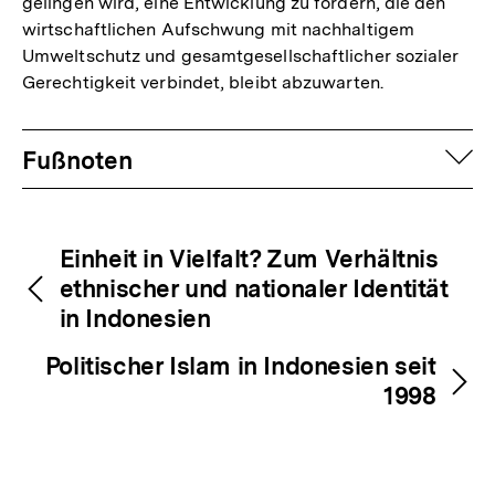
gelingen wird, eine Entwicklung zu fördern, die den
wirtschaftlichen Aufschwung mit nachhaltigem
Umweltschutz und gesamtgesellschaftlicher sozialer
Gerechtigkeit verbindet, bleibt abzuwarten.
Fussnoten
auf
Fußnoten
Inhaltsnavigation
Inhaltsnavigation
Einheit in Vielfalt? Zum Verhältnis
ethnischer und nationaler Identität
in Indonesien
Politischer Islam in Indonesien seit
1998