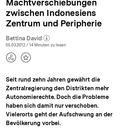
Machtverschiebungen
zwischen Indonesiens
Zentrum und Peripherie
Bettina David
(Mehr zum Autor)
öffnen
05.03.2012
/ 14 Minuten zu lesen
Teilen
Inhalt
Optionen
merken
anzeigen
Seit rund zehn Jahren gewährt die
Zentralregierung den Distrikten mehr
Autonomierechte. Doch die Probleme
haben sich damit nur verschoben.
Vielerorts geht der Aufschwung an der
Bevölkerung vorbei.