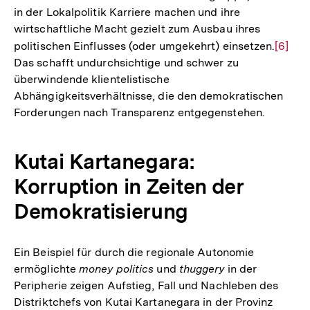
in der Lokalpolitik Karriere machen und ihre
wirtschaftliche Macht gezielt zum Ausbau ihres
politischen Einflusses (oder umgekehrt) einsetzen.
Zur
[6]
Das schafft undurchsichtige und schwer zu
Auflös
überwindende klientelistische
der
Abhängigkeitsverhältnisse, die den demokratischen
Fußno
Forderungen nach Transparenz entgegenstehen.
Kutai Kartanegara:
Korruption in Zeiten der
Demokratisierung
Ein Beispiel für durch die regionale Autonomie
ermöglichte
money politics
und
thuggery
in der
Peripherie zeigen Aufstieg, Fall und Nachleben des
Distriktchefs von Kutai Kartanegara in der Provinz