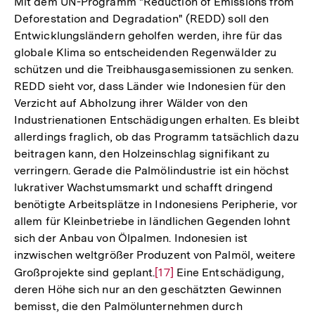
Mit dem UN-Programm "Reduction of Emissions from
Deforestation and Degradation" (REDD) soll den
Entwicklungsländern geholfen werden, ihre für das
globale Klima so entscheidenden Regenwälder zu
schützen und die Treibhausgasemissionen zu senken.
REDD sieht vor, dass Länder wie Indonesien für den
Verzicht auf Abholzung ihrer Wälder von den
Industrienationen Entschädigungen erhalten. Es bleibt
allerdings fraglich, ob das Programm tatsächlich dazu
beitragen kann, den Holzeinschlag signifikant zu
verringern. Gerade die Palmölindustrie ist ein höchst
lukrativer Wachstumsmarkt und schafft dringend
benötigte Arbeitsplätze in Indonesiens Peripherie, vor
allem für Kleinbetriebe in ländlichen Gegenden lohnt
sich der Anbau von Ölpalmen. Indonesien ist
inzwischen weltgrößer Produzent von Palmöl, weitere
Großprojekte sind geplant.
Zur
[17]
Eine Entschädigung,
deren Höhe sich nur an den geschätzten Gewinnen
Auflösung
bemisst, die den Palmölunternehmen durch
der