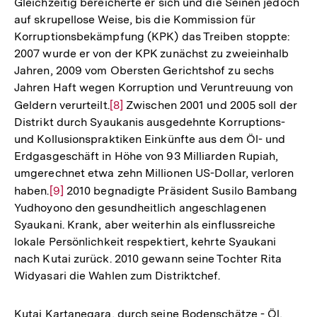
Gleichzeitig bereicherte er sich und die Seinen jedoch
auf skrupellose Weise, bis die Kommission für
Korruptionsbekämpfung (KPK) das Treiben stoppte:
2007 wurde er von der KPK zunächst zu zweieinhalb
Jahren, 2009 vom Obersten Gerichtshof zu sechs
Jahren Haft wegen Korruption und Veruntreuung von
Geldern verurteilt.
Zur
[8]
Zwischen 2001 und 2005 soll der
Distrikt durch Syaukanis ausgedehnte Korruptions-
Auflösung
und Kollusionspraktiken Einkünfte aus dem Öl- und
der
Erdgasgeschäft in Höhe von 93 Milliarden Rupiah,
Fußnote
umgerechnet etwa zehn Millionen US-Dollar, verloren
haben.
Zur
[9]
2010 begnadigte Präsident Susilo Bambang
Yudhoyono den gesundheitlich angeschlagenen
Auflösung
Syaukani. Krank, aber weiterhin als einflussreiche
der
lokale Persönlichkeit respektiert, kehrte Syaukani
Fußnote
nach Kutai zurück. 2010 gewann seine Tochter Rita
Widyasari die Wahlen zum Distriktchef.
Kutai Kartanegara, durch seine Bodenschätze - Öl,