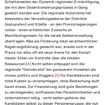
Schattenseiten der Dynamik regionaler Ermächtigung,
die mit dem Dezentralisierungsprozess in Gang
gesetzt worden war. Die regionale Autonomie hat
besonders der Verwaltungsebene der Distrikte
(
kabupaten
) und Städte - an den Provinzregierungen
vorbei - einen erheblichen Zuwachs an
Machtbefugnissen für die lokale Selbstverwaltung
übertragen. Was als Förderung lokal verantwortlicher
Regierungsführung gedacht war, erwies sich in der
Praxis nur allzu oft als neue Arena für den Kampf
lokaler Eliten um Kontrolle über die lokalen
Ressourcen.
Zur
[4]
Nicht selten entpuppt sich die
regionale "Demokratie" bei genauerem Hinsehen als
Auflösung
money politics
und
thuggery
.
Zur
[5]
Für Kandidaturen sind
der
hohe Kosten zu veranschlagen, ohne Bestechung läuft
Auflösung
Fußnote
kaum etwas. Zur Finanzierung sind gute Beziehungen
der
zu vermögenden, einflussreichen Persönlichkeiten und
Fußnote
Unternehmern nötig - nicht selten gehören die
Kandidaten selbst zu dieser Personengruppe, die nun