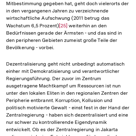
Mitbestimmung gegeben hat, geht doch vielerorts der
in den vergangenen Jahren zu verzeichnende
wirtschaftliche Aufschwung (2011 betrug das
Wachstum 6,5 Prozent)
Zur
[25]
weiterhin an den
Bedürfnissen gerade der Ärmsten - und das sind in
Auflösung
den peripheren Gebieten zumeist große Teile der
der
Bevölkerung - vorbei.
Fußnote
Dezentralisierung geht nicht unbedingt automatisch
einher mit Demokratisierung und verantwortlicher
Regierungsführung. Der zuvor im Zentrum
ausgetragene Machtkampf um Ressourcen ist nun
unter den lokalen Eliten in den regionalen Zentren der
Peripherie entbrannt. Korruption, Kollusion und
politisch motivierte Gewalt - einst fest in der Hand der
Zentralregierung - haben sich dezentralisiert und eine
nur schwer zu kontrollierende Eigendynamik
entwickelt. Ob es der Zentralregierung in Jakarta