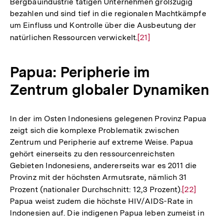
Bergbauindustrie tätigen Unternehmen großzügig
bezahlen und sind tief in die regionalen Machtkämpfe
um Einfluss und Kontrolle über die Ausbeutung der
natürlichen Ressourcen verwickelt.
Zur
[21]
Auflösung
der
Papua: Peripherie im
Fußnote
Zentrum globaler Dynamiken
In der im Osten Indonesiens gelegenen Provinz Papua
zeigt sich die komplexe Problematik zwischen
Zentrum und Peripherie auf extreme Weise. Papua
gehört einerseits zu den ressourcenreichsten
Gebieten Indonesiens, andererseits war es 2011 die
Provinz mit der höchsten Armutsrate, nämlich 31
Prozent (nationaler Durchschnitt: 12,3 Prozent).
Zur
[22]
Papua weist zudem die höchste HIV/AIDS-Rate in
Auflösun
Indonesien auf. Die indigenen Papua leben zumeist in
der