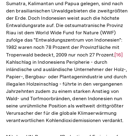
Sumatra, Kalimantan und Papua gelegen, sind nach
den brasilianischen Urwaldgebieten die zweitgrößten
der Erde. Doch Indonesien weist auch die höchste
Entwaldungsrate auf. Die ostsumatranische Provinz
Riau ist dem World Wide Fund for Nature (WWF)
zufolge das "Entwaldungszentrum von Indonesien":
1982 waren noch 78 Prozent der Provinzfläche mit
Tropenwald bedeckt, 2009 nur noch 27 Prozent.
Zur
[16]
Kahlschlag in Indonesiens Peripherie - durch
Auflösun
inländische und ausländische Unternehmer der Holz-,
der
Papier-, Bergbau- oder Plantagenindustrie und durch
Fußnote
illegalen Holzeinschlag - führte in den vergangenen
Jahrzehnten zudem zu einem starken Anstieg von
Wald- und Torfmoorbränden, denen Indonesien nun
seine unrühmliche Position als weltweit drittgrößter
Verursacher der für die globale Klimaerwärmung
verantwortlichen Kohlendioxidemissionen verdankt.