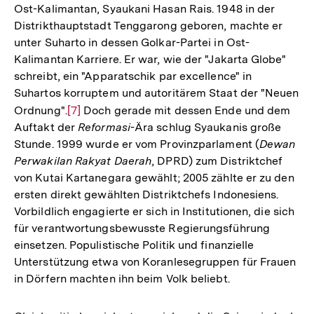
Ost-Kalimantan, Syaukani Hasan Rais. 1948 in der
Distrikthauptstadt Tenggarong geboren, machte er
unter Suharto in dessen Golkar-Partei in Ost-
Kalimantan Karriere. Er war, wie der "Jakarta Globe"
schreibt, ein "Apparatschik par excellence" in
Suhartos korruptem und autoritärem Staat der "Neuen
Ordnung".
Zur
[7]
Doch gerade mit dessen Ende und dem
Auftakt der
Reformasi
-Ära schlug Syaukanis große
Auflösung
Stunde. 1999 wurde er vom Provinzparlament (
Dewan
der
Perwakilan Rakyat Daerah
, DPRD) zum Distriktchef
Fußnote
von Kutai Kartanegara gewählt; 2005 zählte er zu den
ersten direkt gewählten Distriktchefs Indonesiens.
Vorbildlich engagierte er sich in Institutionen, die sich
für verantwortungsbewusste Regierungsführung
einsetzen. Populistische Politik und finanzielle
Unterstützung etwa von Koranlesegruppen für Frauen
in Dörfern machten ihn beim Volk beliebt.