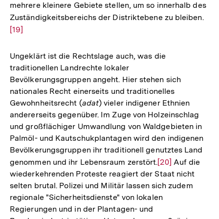
mehrere kleinere Gebiete stellen, um so innerhalb des
Zuständigkeitsbereichs der Distriktebene zu bleiben.
Zur
[19]
Auf
der
Fuß
Ungeklärt ist die Rechtslage auch, was die
traditionellen Landrechte lokaler
Bevölkerungsgruppen angeht. Hier stehen sich
nationales Recht einerseits und traditionelles
Gewohnheitsrecht (
adat
) vieler indigener Ethnien
andererseits gegenüber. Im Zuge von Holzeinschlag
und großflächiger Umwandlung von Waldgebieten in
Palmöl- und Kautschukplantagen wird den indigenen
Bevölkerungsgruppen ihr traditionell genutztes Land
genommen und ihr Lebensraum zerstört.
Zur
[20]
Auf die
wiederkehrenden Proteste reagiert der Staat nicht
Auflösung
selten brutal. Polizei und Militär lassen sich zudem
der
regionale "Sicherheitsdienste" von lokalen
Fußnote
Regierungen und in der Plantagen- und