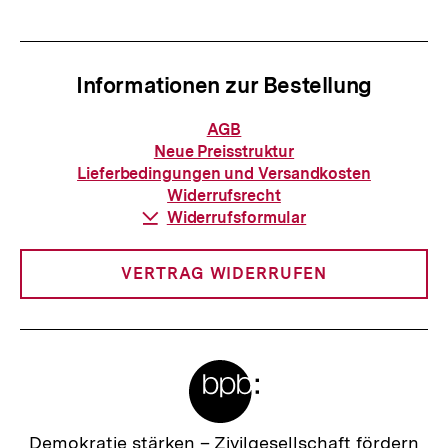
Informationen zur Bestellung
Informationen
AGB
zur
Neue Preisstruktur
Bestellung
Lieferbedingungen und Versandkosten
Widerrufsrecht
Download-
Widerrufsformular
Link:
VERTRAG WIDERRUFEN
Meta-
Links
Zur
Demokratie stärken –
Zivilgesellschaft fördern