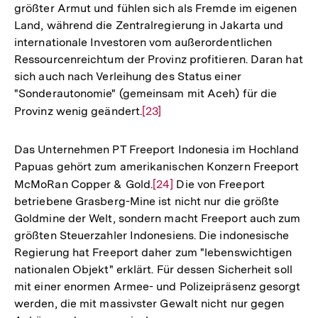
größter Armut und fühlen sich als Fremde im eigenen
Fußnote
Land, während die Zentralregierung in Jakarta und
internationale Investoren vom außerordentlichen
Ressourcenreichtum der Provinz profitieren. Daran hat
sich auch nach Verleihung des Status einer
"Sonderautonomie" (gemeinsam mit Aceh) für die
Provinz wenig geändert.
Zur
[23]
Auflösung
der
Das Unternehmen PT Freeport Indonesia im Hochland
Fußnote
Papuas gehört zum amerikanischen Konzern Freeport
McMoRan Copper & Gold.
Zur
[24]
Die von Freeport
betriebene Grasberg-Mine ist nicht nur die größte
Auflösung
Goldmine der Welt, sondern macht Freeport auch zum
der
größten Steuerzahler Indonesiens. Die indonesische
Fußnote
Regierung hat Freeport daher zum "lebenswichtigen
nationalen Objekt" erklärt. Für dessen Sicherheit soll
mit einer enormen Armee- und Polizeipräsenz gesorgt
werden, die mit massivster Gewalt nicht nur gegen