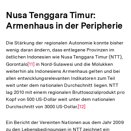
Auflösung
der
Nusa Tenggara Timur:
Fußnote
Armenhaus in der Peripherie
Die Stärkung der regionalen Autonomie konnte bisher
wenig daran ändern, dass entlegene Provinzen im
östlichen Indonesien wie Nusa Tenggara Timur (NTT),
Gorontalo
Zur
[11]
in Nord-Sulawesi und die Molukken
weiterhin als Indonesiens Armenhaus gelten und bei
Auflösung
allen entwicklungsrelevanten Indikatoren zum Teil
der
weit unter dem nationalen Durchschnitt liegen. NTT
Fußnote
lag 2010 mit einem regionalen Bruttosozialprodukt pro
Kopf von 500 US-Dollar weit unter dem nationalen
Durchschnitt von 3000 US-Dollar.
Zur
[12]
Auflösung
der
Ein Bericht der Vereinten Nationen aus dem Jahr 2009
Fußnote
zu den Lebensbedingungen in NTT zeichnet ein