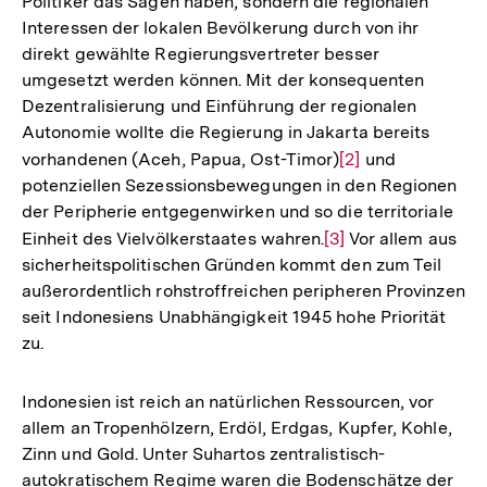
Politiker das Sagen haben, sondern die regionalen
Interessen der lokalen Bevölkerung durch von ihr
direkt gewählte Regierungsvertreter besser
umgesetzt werden können. Mit der konsequenten
Dezentralisierung und Einführung der regionalen
Autonomie wollte die Regierung in Jakarta bereits
vorhandenen (Aceh, Papua, Ost-Timor)
Zur
[2]
und
potenziellen Sezessionsbewegungen in den Regionen
Auflösung
der Peripherie entgegenwirken und so die territoriale
der
Einheit des Vielvölkerstaates wahren.
Zur
[3]
Vor allem aus
Fußnote
sicherheitspolitischen Gründen kommt den zum Teil
Auflösung
außerordentlich rohstroffreichen peripheren Provinzen
der
seit Indonesiens Unabhängigkeit 1945 hohe Priorität
Fußnote
zu.
Indonesien ist reich an natürlichen Ressourcen, vor
allem an Tropenhölzern, Erdöl, Erdgas, Kupfer, Kohle,
Zinn und Gold. Unter Suhartos zentralistisch-
autokratischem Regime waren die Bodenschätze der