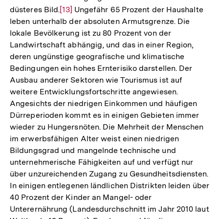
düsteres Bild.
Zur
[13]
Ungefähr 65 Prozent der Haushalte
leben unterhalb der absoluten Armutsgrenze. Die
Auflösung
lokale Bevölkerung ist zu 80 Prozent von der
der
Landwirtschaft abhängig, und das in einer Region,
Fußnote
deren ungünstige geografische und klimatische
Bedingungen ein hohes Ernterisiko darstellen. Der
Ausbau anderer Sektoren wie Tourismus ist auf
weitere Entwicklungsfortschritte angewiesen.
Angesichts der niedrigen Einkommen und häufigen
Dürreperioden kommt es in einigen Gebieten immer
wieder zu Hungersnöten. Die Mehrheit der Menschen
im erwerbsfähigen Alter weist einen niedrigen
Bildungsgrad und mangelnde technische und
unternehmerische Fähigkeiten auf und verfügt nur
über unzureichenden Zugang zu Gesundheitsdiensten.
In einigen entlegenen ländlichen Distrikten leiden über
40 Prozent der Kinder an Mangel- oder
Unterernährung (Landesdurchschnitt im Jahr 2010 laut