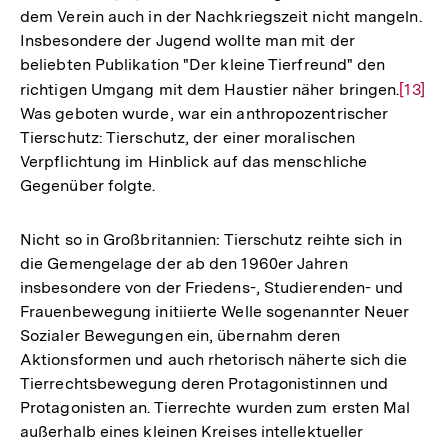
dem Verein auch in der Nachkriegszeit nicht mangeln.
Auflösung
Insbesondere der Jugend wollte man mit der
der
beliebten Publikation "Der kleine Tierfreund" den
Fußnote
richtigen Umgang mit dem Haustier näher bringen.
Zur
[13]
Was geboten wurde, war ein anthropozentrischer
Auflö
Tierschutz: Tierschutz, der einer moralischen
der
Verpflichtung im Hinblick auf das menschliche
Fußno
Gegenüber folgte.
Nicht so in Großbritannien: Tierschutz reihte sich in
die Gemengelage der ab den 1960er Jahren
insbesondere von der Friedens-, Studierenden- und
Frauenbewegung initiierte Welle sogenannter Neuer
Sozialer Bewegungen ein, übernahm deren
Aktionsformen und auch rhetorisch näherte sich die
Tierrechtsbewegung deren Protagonistinnen und
Protagonisten an. Tierrechte wurden zum ersten Mal
außerhalb eines kleinen Kreises intellektueller