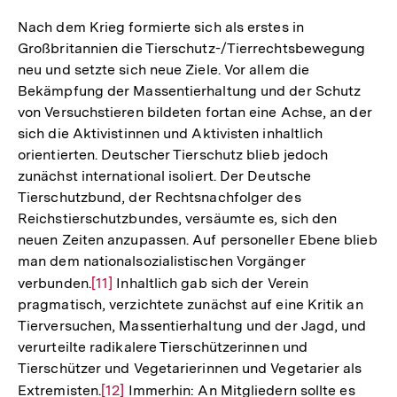
Nach dem Krieg formierte sich als erstes in
Großbritannien die Tierschutz-/Tierrechtsbewegung
neu und setzte sich neue Ziele. Vor allem die
Bekämpfung der Massentierhaltung und der Schutz
von Versuchstieren bildeten fortan eine Achse, an der
sich die Aktivistinnen und Aktivisten inhaltlich
orientierten. Deutscher Tierschutz blieb jedoch
zunächst international isoliert. Der Deutsche
Tierschutzbund, der Rechtsnachfolger des
Reichstierschutzbundes, versäumte es, sich den
neuen Zeiten anzupassen. Auf personeller Ebene blieb
man dem nationalsozialistischen Vorgänger
verbunden.
Zur
[11]
Inhaltlich gab sich der Verein
pragmatisch, verzichtete zunächst auf eine Kritik an
Auflösung
Tierversuchen, Massentierhaltung und der Jagd, und
der
verurteilte radikalere Tierschützerinnen und
Fußnote
Tierschützer und Vegetarierinnen und Vegetarier als
Extremisten.
Zur
[12]
Immerhin: An Mitgliedern sollte es