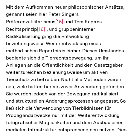
Fu
Mit dem Aufkommen neuer philosophischer Ansätze,
genannt seien hier Peter Singers
Präferenzutilitarismus
Zur
[15]
und Tom Regans
Rechtsprinzip
Zur
[16]
, und gruppeninterner
Auflösung
Radikalisierung ging die Entwicklung
Auflösung
der
beziehungsweise Weiterentwicklung eines
der
Fußnote
methodischen Repertoires einher. Dieses Umstandes
Fußnote
bediente sich die Tierrechtsbewegung, um ihr
Anliegen an die Öffentlichkeit und den Gesetzgeber
weiterzureichen beziehungsweise um aktiven
Tierschutz zu betreiben. Nicht alle Methoden waren
neu, viele hatten bereits zuvor Anwendung gefunden.
Sie wurden jedoch von der Bewegung radikalisiert
und strukturellen Änderungsprozessen angepasst. So
ließ sich die Verwendung von Tierbildnissen für
Propagandazwecke nur mit der Weiterentwicklung
fotografischer Möglichkeiten und dem Ausbau einer
medialen Infrastruktur entsprechend neu nutzen. Dies