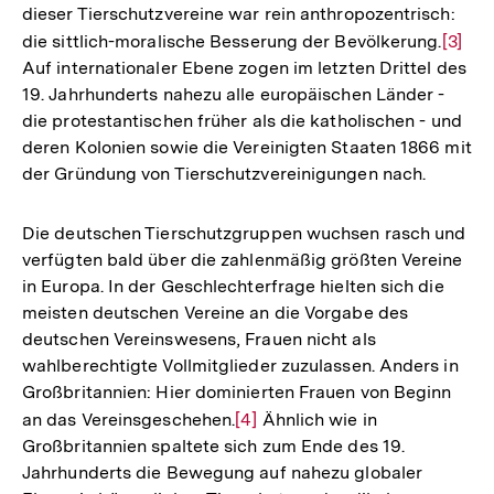
dieser Tierschutzvereine war rein anthropozentrisch:
die sittlich-moralische Besserung der Bevölkerung.
Zur
[3]
Auf internationaler Ebene zogen im letzten Drittel des
Auflö
19. Jahrhunderts nahezu alle europäischen Länder -
der
die protestantischen früher als die katholischen - und
Fußno
deren Kolonien sowie die Vereinigten Staaten 1866 mit
der Gründung von Tierschutzvereinigungen nach.
Die deutschen Tierschutzgruppen wuchsen rasch und
verfügten bald über die zahlenmäßig größten Vereine
in Europa. In der Geschlechterfrage hielten sich die
meisten deutschen Vereine an die Vorgabe des
deutschen Vereinswesens, Frauen nicht als
wahlberechtigte Vollmitglieder zuzulassen. Anders in
Großbritannien: Hier dominierten Frauen von Beginn
an das Vereinsgeschehen.
Zur
[4]
Ähnlich wie in
Großbritannien spaltete sich zum Ende des 19.
Auflösung
Jahrhunderts die Bewegung auf nahezu globaler
der