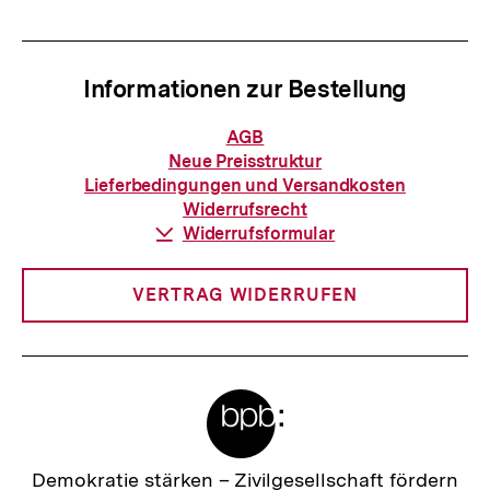
Informationen zur Bestellung
Informationen
AGB
zur
Neue Preisstruktur
Bestellung
Lieferbedingungen und Versandkosten
Widerrufsrecht
Download-
Widerrufsformular
Link:
VERTRAG WIDERRUFEN
Meta-
Links
Zum
Zur
Demokratie stärken –
Zivilgesellschaft fördern
Seite