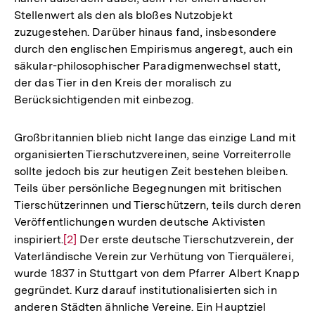
Stellenwert als den als bloßes Nutzobjekt
zuzugestehen. Darüber hinaus fand, insbesondere
durch den englischen Empirismus angeregt, auch ein
säkular-philosophischer Paradigmenwechsel statt,
der das Tier in den Kreis der moralisch zu
Berücksichtigenden mit einbezog.
Großbritannien blieb nicht lange das einzige Land mit
organisierten Tierschutzvereinen, seine Vorreiterrolle
sollte jedoch bis zur heutigen Zeit bestehen bleiben.
Teils über persönliche Begegnungen mit britischen
Tierschützerinnen und Tierschützern, teils durch deren
Veröffentlichungen wurden deutsche Aktivisten
inspiriert.
Zur
[2]
Der erste deutsche Tierschutzverein, der
Vaterländische Verein zur Verhütung von Tierquälerei,
Auflösung
wurde 1837 in Stuttgart von dem Pfarrer Albert Knapp
der
gegründet. Kurz darauf institutionalisierten sich in
Fußnote
anderen Städten ähnliche Vereine. Ein Hauptziel