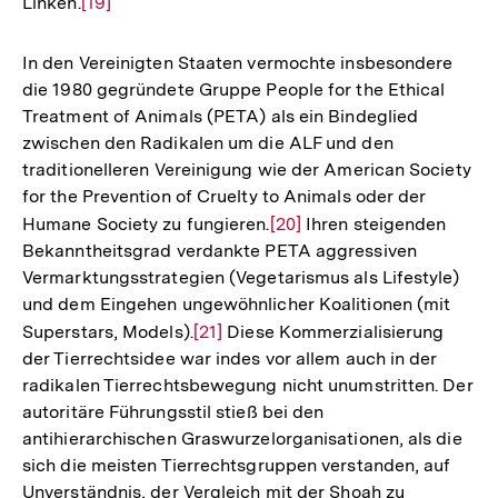
Linken.
Zur
[19]
Auflösung
der
In den Vereinigten Staaten vermochte insbesondere
Fußnote
die 1980 gegründete Gruppe People for the Ethical
Treatment of Animals (PETA) als ein Bindeglied
zwischen den Radikalen um die ALF und den
traditionelleren Vereinigung wie der American Society
for the Prevention of Cruelty to Animals oder der
Humane Society zu fungieren.
Zur
[20]
Ihren steigenden
Bekanntheitsgrad verdankte PETA aggressiven
Auflösung
Vermarktungsstrategien (Vegetarismus als Lifestyle)
der
und dem Eingehen ungewöhnlicher Koalitionen (mit
Fußnote
Superstars, Models).
Zur
[21]
Diese Kommerzialisierung
der Tierrechtsidee war indes vor allem auch in der
Auflösung
radikalen Tierrechtsbewegung nicht unumstritten. Der
der
autoritäre Führungsstil stieß bei den
Fußnote
antihierarchischen Graswurzelorganisationen, als die
sich die meisten Tierrechtsgruppen verstanden, auf
Unverständnis, der Vergleich mit der Shoah zu