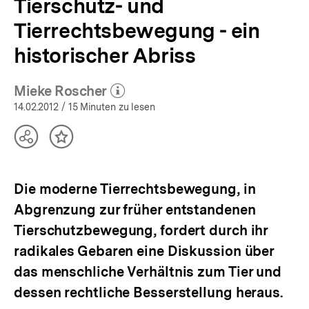
Tierschutz- und
Tierrechtsbewegung - ein
historischer Abriss
Mieke Roscher
(Mehr zum Autor)
öffnen
14.02.2012
/ 15 Minuten zu lesen
Teilen
Inhalt
Optionen
merken
anzeigen
Die moderne Tierrechtsbewegung, in
Abgrenzung zur früher entstandenen
Tierschutzbewegung, fordert durch ihr
radikales Gebaren eine Diskussion über
das menschliche Verhältnis zum Tier und
dessen rechtliche Besserstellung heraus.