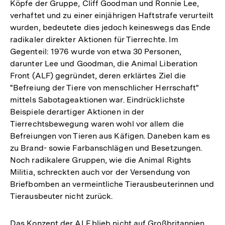
Köpfe der Gruppe, Cliff Goodman und Ronnie Lee,
Auflösung
verhaftet und zu einer einjährigen Haftstrafe verurteilt
der
wurden, bedeutete dies jedoch keineswegs das Ende
Fußnote
radikaler direkter Aktionen für Tierrechte. Im
Gegenteil: 1976 wurde von etwa 30 Personen,
darunter Lee und Goodman, die Animal Liberation
Front (ALF) gegründet, deren erklärtes Ziel die
"Befreiung der Tiere von menschlicher Herrschaft"
mittels Sabotageaktionen war. Eindrücklichste
Beispiele derartiger Aktionen in der
Tierrechtsbewegung waren wohl vor allem die
Befreiungen von Tieren aus Käfigen. Daneben kam es
zu Brand- sowie Farbanschlägen und Besetzungen.
Noch radikalere Gruppen, wie die Animal Rights
Militia, schreckten auch vor der Versendung von
Briefbomben an vermeintliche Tierausbeuterinnen und
Tierausbeuter nicht zurück.
Das Konzept der ALF blieb nicht auf Großbritannien