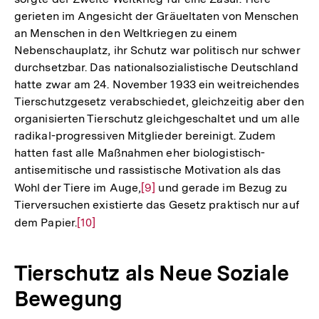
gerieten im Angesicht der Gräueltaten von Menschen
der
an Menschen in den Weltkriegen zu einem
Fußnote
Nebenschauplatz, ihr Schutz war politisch nur schwer
durchsetzbar. Das nationalsozialistische Deutschland
hatte zwar am 24. November 1933 ein weitreichendes
Tierschutzgesetz verabschiedet, gleichzeitig aber den
organisierten Tierschutz gleichgeschaltet und um alle
radikal-progressiven Mitglieder bereinigt. Zudem
hatten fast alle Maßnahmen eher biologistisch-
antisemitische und rassistische Motivation als das
Wohl der Tiere im Auge,
Zur
[9]
und gerade im Bezug zu
Tierversuchen existierte das Gesetz praktisch nur auf
Auflösung
dem Papier.
Zur
[10]
der
Auflösung
Fußnote
der
Tierschutz als Neue Soziale
Fußnote
Bewegung