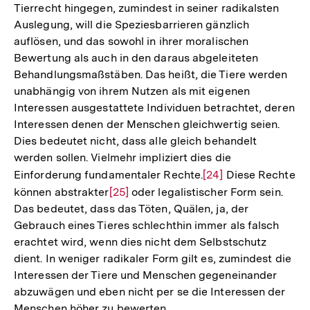
Tierrecht hingegen, zumindest in seiner radikalsten
Auslegung, will die Speziesbarrieren gänzlich
auflösen, und das sowohl in ihrer moralischen
Bewertung als auch in den daraus abgeleiteten
Behandlungsmaßstäben. Das heißt, die Tiere werden
unabhängig von ihrem Nutzen als mit eigenen
Interessen ausgestattete Individuen betrachtet, deren
Interessen denen der Menschen gleichwertig seien.
Dies bedeutet nicht, dass alle gleich behandelt
werden sollen. Vielmehr impliziert dies die
Einforderung fundamentaler Rechte.
Zur
[24]
Diese Rechte
können abstrakter
Zur
[25]
oder legalistischer Form sein.
Auflösung
Das bedeutet, dass das Töten, Quälen, ja, der
Auflösung
der
Gebrauch eines Tieres schlechthin immer als falsch
der
Fußnote
erachtet wird, wenn dies nicht dem Selbstschutz
Fußnote
dient. In weniger radikaler Form gilt es, zumindest die
Interessen der Tiere und Menschen gegeneinander
abzuwägen und eben nicht per se die Interessen der
Menschen höher zu bewerten.