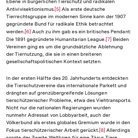
Ebene in bürgerlichen Tierschutz und radikalen
Fußnote
Antivivisektionismus.
Zur
[5]
Als erste deutsche
Tierrechtsgruppe im modernen Sinne kann der 1907
Auflösung
gegründete Bund für radikale Ethik betrachtet
der
werden.
Zur
[6]
Auch zu ihm gab es ein britisches Pendant:
Fußnote
Die 1891 gegründete Humanitarian League.
Auflösung
Zur
[7]
Beiden
Vereinen ging es um die grundsätzliche Ablehnung
der
Auflösung
der Tiernutzung, die sie in einen breiteren
Fußnote
der
gesellschaftspolitischen Kontext setzten.
Fußnote
In der ersten Hälfte des 20. Jahrhunderts entdeckten
die Tierschutzvereine das internationale Parkett und
drängten auf grenzübergreifende Lösungen
tierschützerischer Probleme, etwa des Viehtransports.
Nicht nur die nationalen Regierungen wurden
nunmehr Adressat von Lobbyarbeit, auch der
Völkerbund als erstes globales Gremium wurde in den
Fokus tierschützerischer Arbeit gerückt.
Zur
[8]
Allerdings
sorgte der Zweite Weltkrieg für eine Zäsur. Tiere
Auflösung