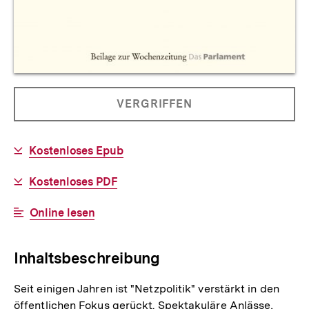
Allgemeine
PRODUKT
VERGRIFFEN
Informationen
NICHT
BESTELLBAR
Download-
Kostenloses Epub
Link:
Download-
Kostenloses PDF
Link:
Interner
Online lesen
Link:
Inhaltsbeschreibung
Seit einigen Jahren ist "Netzpolitik" verstärkt in den
öffentlichen Fokus gerückt. Spektakuläre Anlässe,