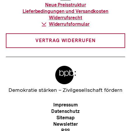
zur
Neue Preisstruktur
Bestellung
Lieferbedingungen und Versandkosten
Widerrufsrecht
Download-
Widerrufsformular
Link:
VERTRAG WIDERRUFEN
Meta-
Links
Zur
Demokratie stärken –
Zivilgesellschaft fördern
Startseite
der
Meta-
Impressum
bpb
Navigation
Datenschutz
Sitemap
Newsletter
RSS