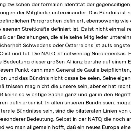
g zwischen der formalen Identität der gegenseitigen
ungen der Mitglieder untereinander. Das Bündnis ist n
 befindlichen Paragraphen definiert, ebensowenig wie 
esenen Streitkräfte definiert ist. Es ist nicht einmal re
aß der Beziehungen, die alle seine Mitglieder unterei
Sicherheit Schwedens oder Österreichs ist aufs engste
 ist und tut. Die NATO ist notwendig Nordamerikas. Es
e Bedeutung dieser großen Allianz beruhe auf einem E
diesem Punkt kann man General de Gaulle beipflichten
ion und das Bündnis nicht dasselbe seien. Seine eige
hältnissen mag nicht die unsere sein, aber er hat rech
aß keine so wichtige Sache ganz und gar in den Begrif
en definierbar ist. In allen unseren Bündnissen, möge
terale Bündnisse sein, sind die bilateralen Linien von
esonderer Bedeutung. Selbst in der NATO, die noch a
d wo man allgemein hofft, daß ein neues Europa eine 