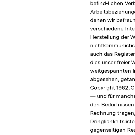
befind-lichen Ver
Arbeitsbeziehunge
denen wir befreu
verschiedene Inte
Herstellung der We
nichtkommunistisc
auch das Register
dies unser freier 
weitgespannten In
abgesehen, getan 
Copyright 1962, Co
— und für manche
den Bedürfnissen
Rechnung tragen, 
Dringlichkeitslis
gegenseitigen Re