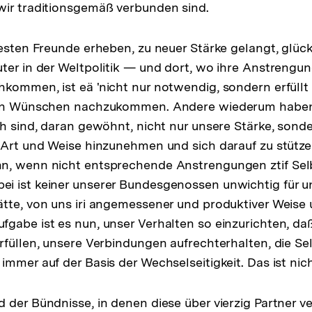
wir traditionsgemäß verbunden sind.
testen Freunde erheben, zu neuer Stärke gelangt, glück
ter in der Weltpolitik — und dort, wo ihre Anstrengu
kommen, ist eä 'nicht nur notwendig, sondern erfüllt
ren Wünschen nachzukommen. Andere wiederum haben 
ch sind, daran gewöhnt, nicht nur unsere Stärke, son
 Art und Weise hinzunehmen und sich darauf zu stützen
n, wenn nicht entsprechende Anstrengungen ztif Selb
 ist keiner unserer Bundesgenossen unwichtig für un
tte, von uns iri angemessener und produktiver Weise 
gabe ist es nun, unser Verhalten so einzurichten, da
rfüllen, unsere Verbindungen aufrechterhalten, die Sel
mmer auf der Basis der Wechselseitigkeit. Das ist nich
der Bündnisse, in denen diese über vierzig Partner vere