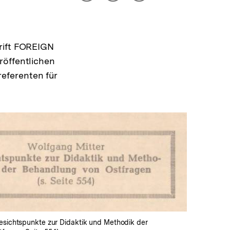
drucken
Optionen
merken
anzeigen
hrift FOREIGN
röffentlichen
eferenten für
In
Lightbox
öffnen
Gesichtspunkte zur Didaktik und Methodik der