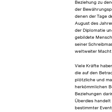
Beziehung zu dene
der Bewährungspr
denen der Tage d
August des Jahres
der Diplomatie u
gebildete Mensch
seiner Schreibmas
weltweiter Macht
Viele Kräfte habe
die auf den Betra
plötzliche und ma
herkömmlichen Be
Beziehungen darin
Überdies handelt 
bestimmter Eventu