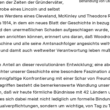
Behandlung von Ost
n der Zeiten der Gründerväter,
obe eines Lincoln und selbst
es Werdens eines Cleveland, McKinley und Theodore R
 1914, in dem ein neues Blatt der Geschichte in bezug
nd den unermeßlichen Schaden aufgeschlagen wurde,
en anrichten können, erinnert uns daran, daß Woodr
chine und alle seine Amtsnachfolger angesichts welt
 und damit auch weltweiter Verantwortung leben muß
n Anteil an dieser revolutionären Entwicklung; eine abe
chter unserer Geschichte eine besondere Faszination a
nnigfaltige Konfrontierung mit einer Schar von Freund
griffen besteht die bemerkenswerte Wandlung unser
, daß wir heute förmliche Bündnisse mit 42 Ländern u
es sich dabei meist nicht lediglich um formelle Bindun
alverpflichtungen, sondern um wichtige, von Tag zu 