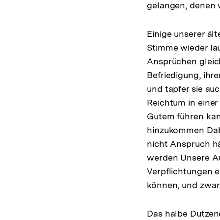
gelangen, denen 
Einige unserer äl
Stimme wieder lau
Ansprüchen gleich
Befriedigung, ih
und tapfer sie au
Reichtum in einer
Gutem führen kan
hinzukommen Dabei
nicht Anspruch hä
werden Unsere Auf
Verpflichtungen e
können, und zwar i
Das halbe Dutzend 