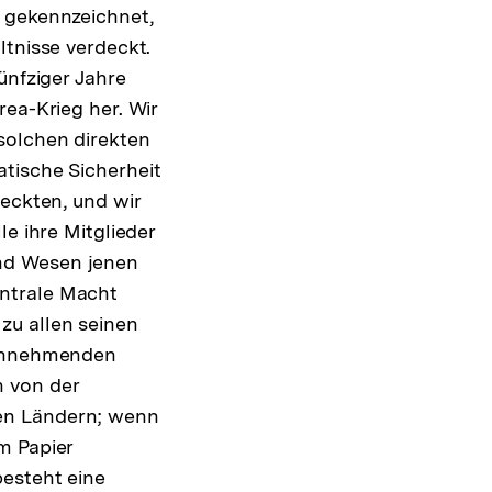
t gekennzeichnet,
ltnisse verdeckt.
ünfziger Jahre
rea-Krieg her. Wir
solchen direkten
tische Sicherheit
deckten, und wir
le ihre Mitglieder
nd Wesen jenen
entrale Macht
zu allen seinen
 einnehmenden
n von der
ten Ländern; wenn
m Papier
besteht eine