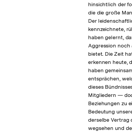
hinsichtlich der 
die die große Man
Der leidenschaftl
kennzeichnete, rü
haben gelernt, da
Aggression noch a
bietet. Die Zeit 
erkennen heute, d
haben gemeinsame
entsprächen, wel
dieses Bündnisse
Mitgliedern — do
Beziehungen zu e
Bedeutung unsere
derselbe Vertrag 
wegsehen und den 