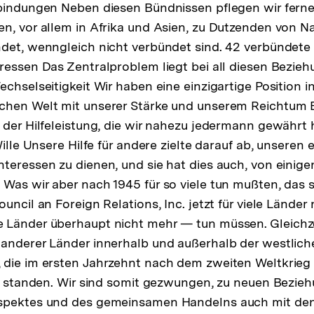
bindungen Neben diesen Bündnissen pflegen wir ferne
n, vor allem in Afrika und Asien, zu Dutzenden von Na
ndet, wenngleich nicht verbündet sind. 42 verbündet
ressen Das Zentralproblem liegt bei all diesen Bezieh
chselseitigkeit Wir haben eine einzigartige Position i
hen Welt mit unserer Stärke und unserem Reichtum Ei
 der Hilfeleistung, die wir nahezu jedermann gewährt
Wille Unsere Hilfe für andere zielte darauf ab, unseren
teressen zu dienen, und sie hat dies auch, von eini
Was wir aber nach 1945 für so viele tun mußten, das s
uncil an Foreign Relations, Inc. jetzt für viele Länder 
 Länder überhaupt nicht mehr — tun müssen. Gleichze
 anderer Länder innerhalb und außerhalb der westlic
die im ersten Jahrzehnt nach dem zweiten Weltkrieg 
te standen. Wir sind somit gezwungen, zu neuen Bezie
spektes und des gemeinsamen Handelns auch mit den