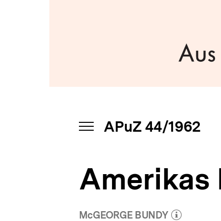
bpb.de
a
t
i
o
n
APuZ 44/1962
INHALTSNAVIGATION
ÖFFNEN
Amerikas 
McGEORGE BUNDY