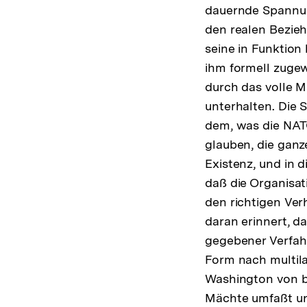
dauernde Spannun
den realen Bezieh
seine in Funktion
ihm formell zugewi
durch das volle M
unterhalten. Die 
dem, was die NATO
glauben, die ganz
Existenz, und in 
daß die Organisat
den richtigen Ver
daran erinnert, d
gegebener Verfahr
Form nach multila
Washington von b
Mächte umfaßt un