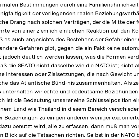
formalen Bestimmungen durch eine Familienähnlichkei
nigfaltigkeit der vorliegenden realen Beziehungsverhä
iche Drang nach solchen Verträgen, der die Mitte der f
hrte von einer ziemlich einfachen Reaktion auf den Ko
ß es auch angesichts des Bestehens der Gefahr einer 
ndere Gefahren gibt, gegen die ein Pakt keine automa
hat jedoch deutlich werden lassen, was die Formen ver
aß die SEATO nicht dasselbe wie die NATO ist; nicht al
 Interessen oder Zielsetzungen, die nach Gewicht u
che das Atlantische Bünd-nis zusammenhalten. Als z
s unterhalten wir echte und bedeutsame Beziehungen 
ch ist die Bedeutung unserer eine Schlüsselposition
inem Land wie Thailand in diesem Bereich verschiede
r Beziehungen zu einigen anderen weniger exponier
dazu benutzt wird, alle zu erfassen, dann muß man vo
Blick auf die Tatsachen richten. Selbst in der NATO 