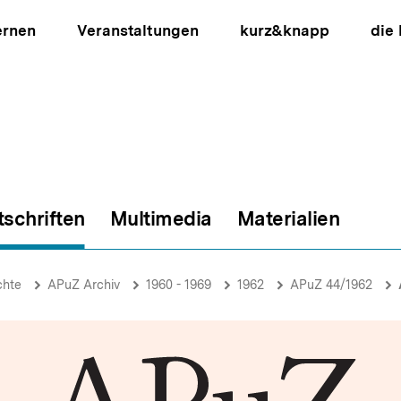
ernen
Veranstaltungen
kurz&knapp
die
tschriften
Multimedia
Materialien
ion
chte
APuZ Archiv
1960 - 1969
1962
APuZ 44/1962