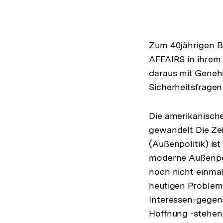
(Mehr zum Autor)
öffnen
Zum 40jährigen Be
AFFAIRS in ihrem 
daraus mit Geneh
Sicherheitsfragen
Die amerikanische
gewandelt Die Zeit
(Außenpolitik) ist
moderne Außenpoli
noch nicht einmal
heutigen Problem
Interessen-gegens
Hoffnung -stehen