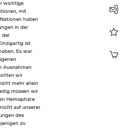
r wichtige
tionen, mit
e Nationen haben
Konta
ungen in der
0
n der
Merklist
nzigartig ist
ansehen
0
 haben. Es war
Artik
im
 eigenen
Shop-
gen Ausnahmen
Warenko
ollten wir
ansehen
nicht mehr allein
itig müssen wir
hen Hemisphäre
nicht auf unserer
hungen des
jenigen zu