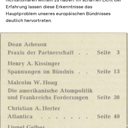
Erfahrung lassen diese Erkenntnisse das
Hauptproblem unseres europäischen Bündnisses
deutlich hervortreten.
In
Lightbox
öffnen