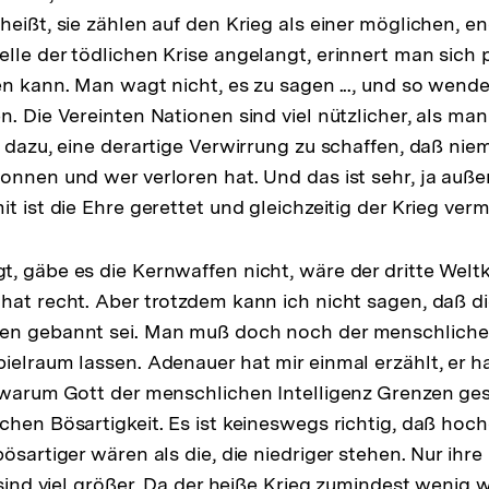
heißt, sie zählen auf den Krieg als einer möglichen, e
lle der tödlichen Krise angelangt, erinnert man sich 
en kann. Man wagt nicht, es zu sagen ..., und so wend
n. Die Vereinten Nationen sind viel nützlicher, als ma
n dazu, eine derartige Verwirrung zu schaffen, daß ni
onnen und wer verloren hat. Und das ist sehr, ja auße
t ist die Ehre gerettet und gleichzeitig der Krieg ver
, gäbe es die Kernwaffen nicht, wäre der dritte Welt
hat recht. Aber trotzdem kann ich nicht sagen, daß di
men gebannt sei. Man muß doch noch der menschlich
ielraum lassen. Adenauer hat mir einmal erzählt, er 
 warum Gott der menschlichen Intelligenz Grenzen ges
chen Bösartigkeit. Es ist keineswegs richtig, daß hoch
ösartiger wären als die, die niedriger stehen. Nur ihre
 sind viel größer. Da der heiße Krieg zumindest wenig 