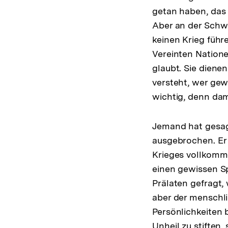
getan haben, das 
Aber an der Schwe
keinen Krieg führ
Vereinten Natione
glaubt. Sie diene
versteht, wer gew
wichtig, denn dami
Jemand hat gesagt
ausgebrochen. Er 
Krieges vollkom
einen gewissen Sp
Prälaten gefragt,
aber der menschli
Persönlichkeiten b
Unheil zu stiften,