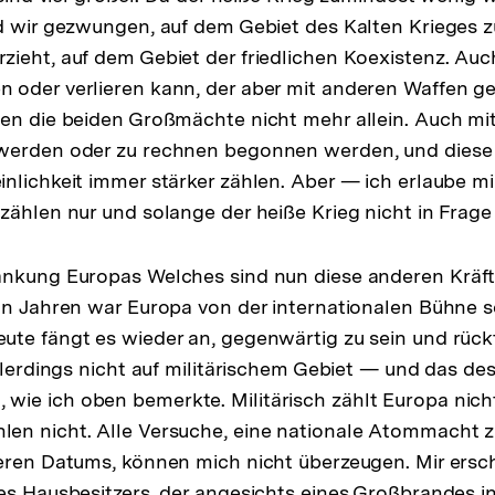
d wir gezwungen, auf dem Gebiet des Kalten Krieges z
ieht, auf dem Gebiet der friedlichen Koexistenz. Auch 
oder verlieren kann, der aber mit anderen Waffen gef
hen die beiden Großmächte nicht mehr allein. Auch m
werden oder zu rechnen begonnen werden, und diese
nlichkeit immer stärker zählen. Aber — ich erlaube mi
zählen nur und solange der heiße Krieg nicht in Frag
änkung Europas Welches sind nun diese anderen Kräft
hn Jahren war Europa von der internationalen Bühne s
te fängt es wieder an, gegenwärtig zu sein und rückt
allerdings nicht auf militärischem Gebiet — und das d
e ich oben bemerkte. Militärisch zählt Europa nicht
en nicht. Alle Versuche, eine nationale Atommacht z
eren Datums, können mich nicht überzeugen. Mir ersch
es Hausbesitzers, der angesichts eines Großbrandes i