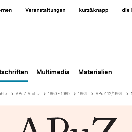
ernen
Veranstaltungen
kurz&knapp
die
tschriften
Multimedia
Materialien
ion
chte
APuZ Archiv
1960 - 1969
1964
APuZ 12/1964