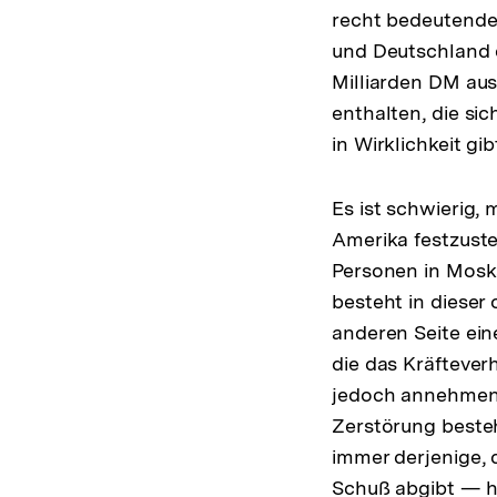
recht bedeutenden
und Deutschland e
Milliarden DM aus
enthalten, die si
in Wirklichkeit gib
Es ist schwierig,
Amerika festzuste
Personen in Moska
besteht in dieser
anderen Seite ein
die das Kräftever
jedoch annehmen,
Zerstörung besteh
immer derjenige, d
Schuß abgibt — ho