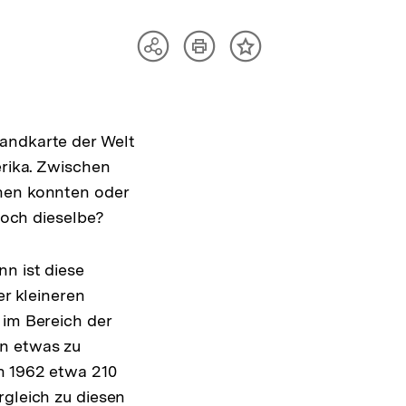
Artikel
Teilen
Inhalt
drucken
Optionen
merken
anzeigen
Landkarte der Welt
erika. Zwischen
inen konnten oder
 noch dieselbe?
nn ist diese
er kleineren
 im Bereich der
en etwas zu
n 1962 etwa 210
rgleich zu diesen