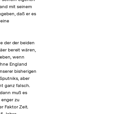
rand mit seinem
ngeben, daß er es
 eine
e der der beiden
äer bereit wären,
ugeben, wenn
 ohne England
unserer bisherigen
Sputniks, aber
ht ganz falsch.
, dann muß es
, enger zu
r Faktor Zeit.
15 Jahre