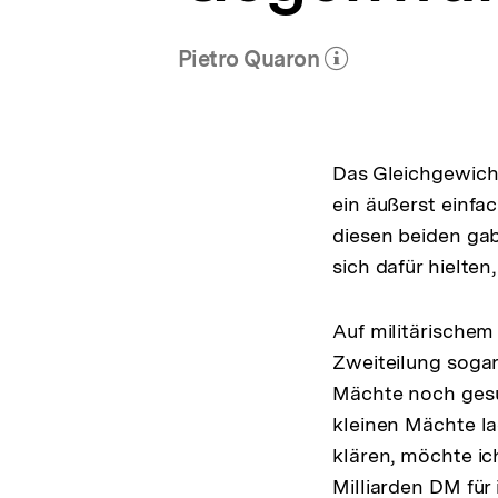
Pietro Quaron
(Mehr zum Autor)
öffnen
Das Gleichgewicht
ein äußerst einfa
diesen beiden gab
sich dafür hielten
Auf militärischem
Zweiteilung sogar 
Mächte noch gesun
kleinen Mächte la
klären, möchte ic
Milliarden DM für