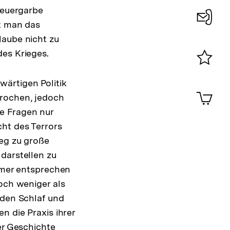
Feuergarbe
nt man das
Konta
laube nicht zu
0
des Krieges.
Merklist
ärtigen Politik
ansehen
0
Artik
prochen, jedoch
im
e Fragen nur
Shop-
Warenko
ht des Terrors
ansehen
ieg zu große
darstellen zu
immer entsprechen
noch weniger als
 den Schlaf und
n die Praxis ihrer
er Geschichte