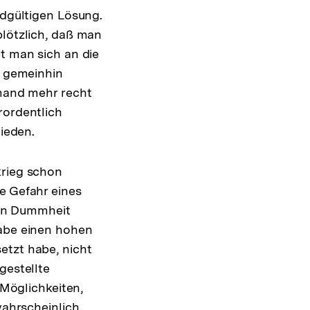
ndgültigen Lösung.
plötzlich, daß man
et man sich an die
n gemeinhin
emand mehr recht
rordentlich
mieden.
krieg schon
e Gefahr eines
en Dummheit
habe einen hohen
etzt habe, nicht
gestellte
 Möglichkeiten,
wahrscheinlich