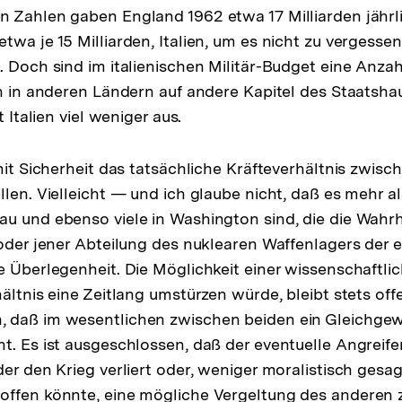
 Zahlen gaben England 1962 etwa 17 Milliarden jährli
twa je 15 Milliarden, Italien, um es nicht zu vergessen
. Doch sind im italienischen Militär-Budget eine Anz
ch in anderen Ländern auf andere Kapitel des Staatshau
t Italien viel weniger aus.
 mit Sicherheit das tatsächliche Kräfteverhältnis zwis
llen. Vielleicht — und ich glaube nicht, daß es mehr a
u und ebenso viele in Washington sind, die die Wahr
 oder jener Abteilung des nuklearen Waffenlagers der 
e Überlegenheit. Die Möglichkeit einer wissenschaftl
hältnis eine Zeitlang umstürzen würde, bleibt stets of
 daß im wesentlichen zwischen beiden ein Gleichgewi
t. Es ist ausgeschlossen, daß der eventuelle Angreifer
er den Krieg verliert oder, weniger moralistisch gesag
ffen könnte, eine mögliche Vergeltung des anderen z