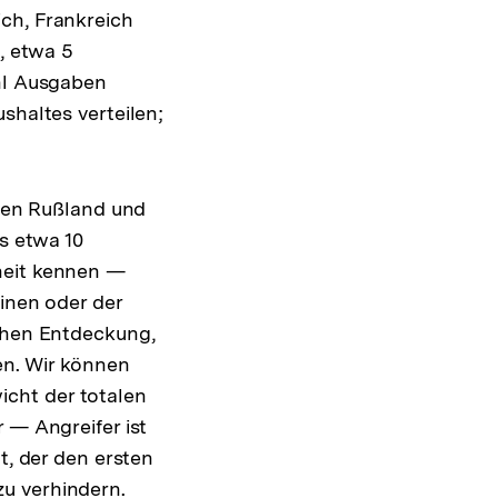
ch, Frankreich
, etwa 5
ahl Ausgaben
shaltes verteilen;
chen Rußland und
ls etwa 10
heit kennen —
einen oder der
ichen Entdeckung,
fen. Wir können
cht der totalen
 — Angreifer ist
t, der den ersten
u verhindern.