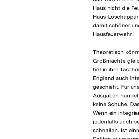
Haus nicht die Fe
Haus-Löschapparat
damit schöner und
Hausfeuerwehr!
Theoretisch könnt
Großmächte gleich
tief in ihre Tasc
England auch inte
geschieht. Für un
Ausgaben handeln.
keine Schuhe. Das
Wenn ein integrie
jedenfalls auch be
schnallen. Ist ein
Sollten wir morge