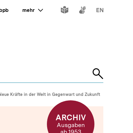
Inhalte
Inhalte
Inhalte
 bpb
mehr
ein oder ausklappen
in
in
in
leichter
Gebärdenspr
Englisch
Sprache
Suche
öffnen
Neue Kräfte in der Welt in Gegenwart und Zukunft
ARCHIV
Ausgaben
ab 1953