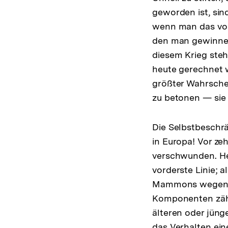
geworden ist, sin
wenn man das vorz
den man gewinnen 
diesem Krieg ste
heute gerechnet 
größter Wahrschei
zu betonen — sie 
Die Selbstbeschr
in Europa! Vor ze
verschwunden. Heu
vorderste Linie; 
Mammons wegen, wi
Komponenten zähl
älteren oder jüng
das Verhalten ein