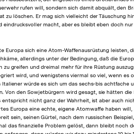
uerwehr rufen will, sondern sich damit abquält, den B
 zu löschen. Er mag sich vielleicht der Täuschung hi
 eindrucksvoller macht, aber es bleibt eben doch nur
e Europa sich eine Atom-Waffenausrüstung leisten, di
käme, allerdings unter der Bedingung, daß die Europ
hen zu greifen und dreimal mehr für ihre Rüstung ausz
griert wird, und wenigstens viermal so viel, wenn es
s Italiener würde es sich um das sechs-bis achtfache 
 Von den Sowjetbürgern wird gesagt, sie hätten die 
 entspricht nicht ganz der Wahrheit, ist aber auch nic
rtes Europa eine echte, eigene Atomwaffe haben will
reit sein, seinen Gürtel, nach dem russischen Beispiel
mal das finanzielle Problem gelöst, dann bleibt noch de
n anfangen, dann würden wir dazu mindestens 10 bis 