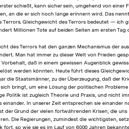
 erster schießt, kann sicher sein, umgehend von einer 
en, an die er sich noch lange erinnern wird. Das nen
 Terrors. Gleichgewicht des Terrors bedeutet — ich g
dert Millionen Tote auf beiden Seiten am ersten Tag 
cht des Terrors hat den ganzen Mechanismus der ausw
ndert. Man hat immer zu dieser Welt von Frieden ges
 Vorbehalt, daß in einem gewissen Augenblick gewiss
elöst werden könnten. Heute führt dieses Gleichgewic
gar die Staatsmänner, zu der Überzeugung, daß der Kr
sich bringt, um eine Lösung der politischen Probleme 
e Politik ist zugleich Theorie und Praxis, und nicht 
s einander. In unserer Zeit entsprechen sie einander 
st der Grund der vielen fortwährenden Krisen, die uns
ren. Die Regierungen, zumindest die wichtigsten, setze
ik fort, so wie sie es im Lauf von 6000 Jahren bekannt