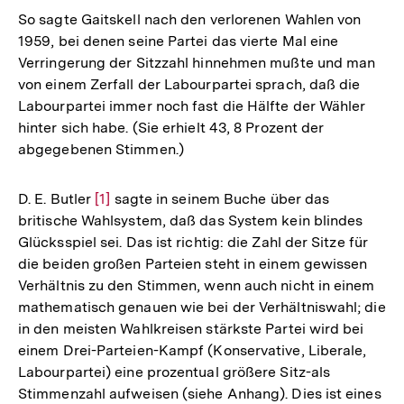
So sagte Gaitskell nach den verlorenen Wahlen von
1959, bei denen seine Partei das vierte Mal eine
Verringerung der Sitzzahl hinnehmen mußte und man
von einem Zerfall der Labourpartei sprach, daß die
Labourpartei immer noch fast die Hälfte der Wähler
hinter sich habe. (Sie erhielt 43, 8 Prozent der
abgegebenen Stimmen.)
D. E. Butler
Zur
[1]
sagte in seinem Buche über das
britische Wahlsystem, daß das System kein blindes
Auflösung
Glücksspiel sei. Das ist richtig: die Zahl der Sitze für
der
die beiden großen Parteien steht in einem gewissen
Fußnote
Verhältnis zu den Stimmen, wenn auch nicht in einem
mathematisch genauen wie bei der Verhältniswahl; die
in den meisten Wahlkreisen stärkste Partei wird bei
einem Drei-Parteien-Kampf (Konservative, Liberale,
Labourpartei) eine prozentual größere Sitz-als
Stimmenzahl aufweisen (siehe Anhang). Dies ist eines