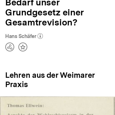
Bedarf unser
Grundgesetz einer
Gesamtrevision?
Hans Schäfer
(Mehr zum Autor)
öffnen
Teilen
Inhalt
Optionen
merken
anzeigen
Lehren aus der Weimarer
Praxis