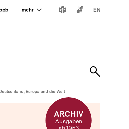
Inhalte
Inhalte
Inhalte
 bpb
mehr
ein oder ausklappen
in
in
in
leichter
Gebärdenspr
Englisch
Sprache
Suche
öffnen
Deutschland, Europa und die Welt
ARCHIV
Ausgaben
ab 1953