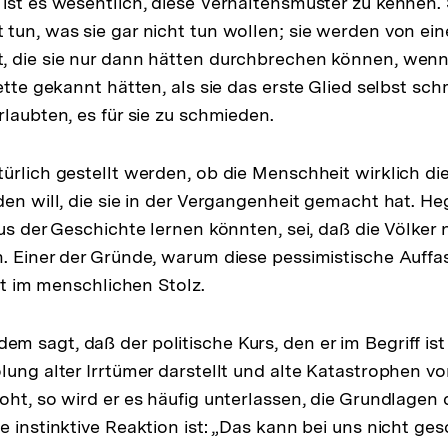
ist es wesentlich, diese Verhaltensmuster zu kennen. 
tun, was sie gar nicht tun wollen; sie werden von ei
, die sie nur dann hätten durchbrechen können, wenn
ette gekannt hätten, als sie das erste Glied selbst sc
rlaubten, es für sie zu schmieden.
ürlich gestellt werden, ob die Menschheit wirklich d
den will, die sie in der Vergangenheit gemacht hat. He
us der Geschichte lernen könnten, sei, daß die Völker 
. Einer der Gründe, warum diese pessimistische Auffa
egt im menschlichen Stolz.
 sagt, daß der politische Kurs, den er im Begriff ist
lung alter Irrtümer darstellt und alte Katastrophen 
oht, so wird er es häufig unterlassen, die Grundlagen
 instinktive Reaktion ist: „Das kann bei uns nicht ges