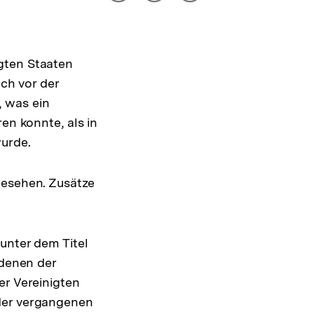
drucken
Optionen
merken
anzeigen
gten Staaten
och vor der
, was ein
en konnte, als in
wurde.
gesehen. Zusätze
unter dem Titel
 denen der
er Vereinigten
 der vergangenen