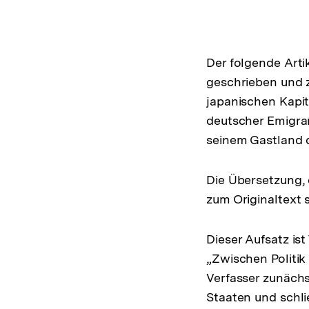
(Mehr zum Autor)
öffnen
Der folgende Arti
geschrieben und zu
japanischen Kapitu
deutscher Emigrant
seinem Gastland d
Die Übersetzung, 
zum Originaltext
Dieser Aufsatz is
„Zwischen Politik
Verfasser zunächs
Staaten und schl