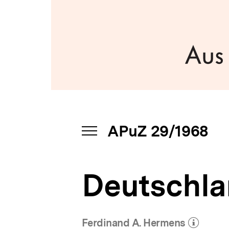
|
a
bpb.de
t
i
o
n
APuZ 29/1968
INHALTSNAVIGATION
ÖFFNEN
Deutschla
Ferdinand A. Hermens