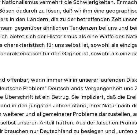
 Nationalismus vermehrt die Schwierigkeiten. Er mach
Bösen dadurch zu lösen, daß wir ihm eine geographis
rs in den Ländern, die zu der betreffenden Zeit unser
hsam gegenüber ähnlichen Tendenzen bei uns und be
ßlich bietet sich der Historismus als eine Waffe des Nat
s charakteristisch für uns selbst ist, sowohl als einzig
charakteristisch für den Gegner ist, sowohl als einzig
nd offenbar, wann immer wir in unserer laufenden Disk
 deutsche Problem" Deutschlands Vergangenheit und 
 Überschrift ist ein Betrug. Sie impliziert, daß die Ere
nd in den jüngsten Jahren stand, ihrer Natur nach de
n weiterer und allgemeinerer Probleme darzustellen, 
selbst unseren Anteil hatten. Aus der falschen Prämis
ir brauchen nur Deutschland zu besiegen und „unten z