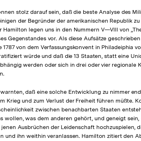
nnen stolz darauf sein, daß die beste Analyse des Mili
nigen der Begründer der amerikanischen Republik zu 
 Hamilton legen uns in den Nummern V—VIII von „The 
ses Gegenstandes vor. Als diese Aufsätze geschriebe
ie 1787 von dem Verfassungskonvent in Philadeiphia 
atifiziert würde und daß die 13 Staaten, statt eine Uni
bhängig werden oder sich in drei oder vier regionale
n.
 warnten, daß eine solche Entwicklung zu nimmer e
um Krieg und zum Verlust der Freiheit führen müßte. K
cheinlichkeit zwischen benachbarten Staaten entsteh
 wollen, was dem anderen gehört, und geneigt sein, 
 jenen Ausbrüchen der Leidenschaft hochzuspielen, d
n und ihn weithin veranlassen. Hamilton zitiert den A