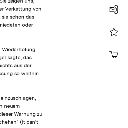
Sie zeigen uns,
ner Verkettung von
 sie schon das
Konta
hmiedeten oder
0
Merklist
ansehen
ie Wiederholung
0
Artik
im
gel sagte, das
Shop-
nichts aus der
Warenko
ssung so weithin
ansehen
 einzuschlagen,
von neuem
 dieser Warnung zu
chehen" (it can’t