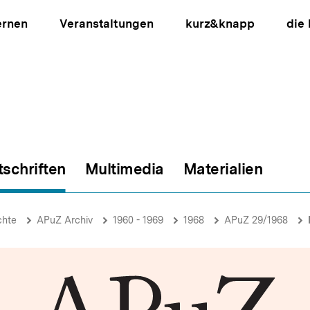
ernen
Veranstaltungen
kurz&knapp
die
tschriften
Multimedia
Materialien
ion
chte
APuZ Archiv
1960 - 1969
1968
APuZ 29/1968