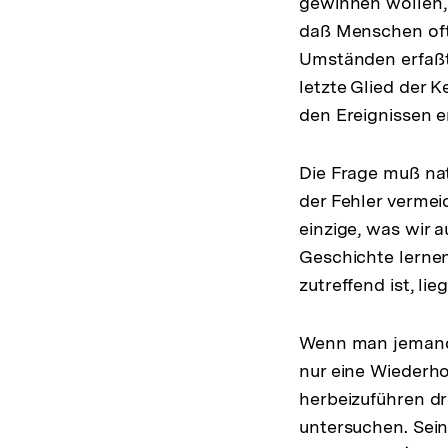
gewinnen wollen, 
daß Menschen oft 
Umständen erfaßt
letzte Glied der K
den Ereignissen e
Die Frage muß nat
der Fehler vermei
einzige, was wir a
Geschichte lernen
zutreffend ist, li
Wenn man jemandem
nur eine Wiederho
herbeizuführen dr
untersuchen. Seine