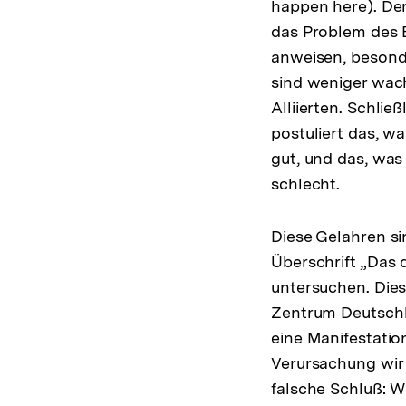
happen here). Der
das Problem des 
anweisen, besonde
sind weniger wac
Alliierten. Schlie
postuliert das, wa
gut, und das, was 
schlecht.
Diese Gelahren si
Überschrift „Das
untersuchen. Diese
Zentrum Deutschla
eine Manifestatio
Verursachung wir 
falsche Schluß: W