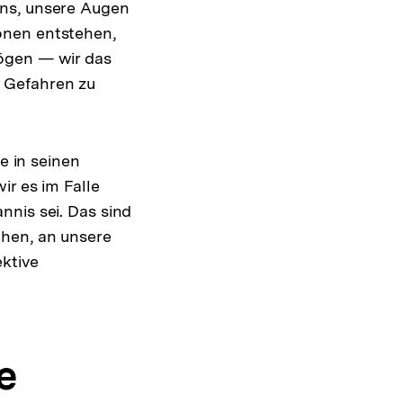
uns, unsere Augen
onen entstehen,
mögen — wir das
 Gefahren zu
e in seinen
ir es im Falle
nnis sei. Das sind
chen, an unsere
ektive
e