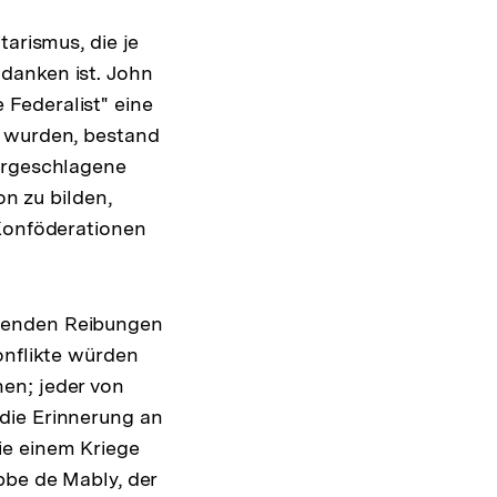
tarismus, die je
danken ist. John
Federalist" eine
n wurden, bestand
vorgeschlagene
on zu bilden,
 Konföderationen
ndenden Reibungen
onflikte würden
en; jeder von
die Erinnerung an
ie einem Kriege
bbe de Mably, der