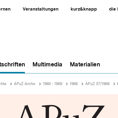
ernen
Veranstaltungen
kurz&knapp
die
tschriften
Multimedia
Materialien
ion
chte
APuZ Archiv
1960 - 1969
1968
APuZ 37/1968