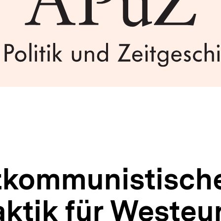
tkommunistisch
aktik für Westeu