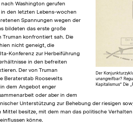
g nach Washington gerufen
 in den letzten Lebens-wochen
etretenen Spannungen wegen der
s bildeten das erste große
 Truman konfrontiert sah. Die
ien nicht geneigt, die
lta-Konferenz zur Herbeiführung
rhältnisse in den befreiten
ktieren. Der von Truman
Der Konjunkturzyklu
 Beraterstab Roosevelts
unangreifbar? Regu
Kapitalismus“ Die „
 in dem Angebot enger
ammenarbeit oder aber in dem
nischer Unterstützung zur Behebung der riesigen sow
 Mittel besitze, mit dem man das politische Verhalten
einflussen könne.