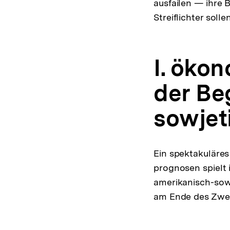
ausfailen — ihre B
Streiflichter sol
I. öko
der Be
sowjet
Ein spektakuläres
prognosen spielt 
amerikanisch-sow
am Ende des Zwei