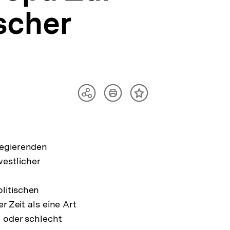
scher
Artikel
Teilen
Inhalt
drucken
Optionen
merken
anzeigen
regierenden
estlicher
litischen
r Zeit als eine Art
t oder schlecht