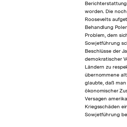
Berichterstattun
worden. Die noch
Roosevelts aufg
Behandlung Polen
Problem, dem sich
Sowjetführung sch
Beschlüsse der Ja
demokratischer Ve
Ländern zu respe
übernommene alte
glaubte, daß man
ökonomischer Zus
Versagen amerika
Kriegsschäden ein
Sowjetführung be