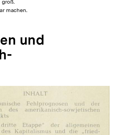
l groß.
bar machen.
sen und
h-