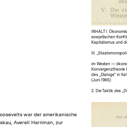
INHALT I. Ökonomis
sowjetischen Konflik
Kapitalismus und di
III. „Staatsmonopol
im Westen — ökono
Konvergenztheorie I
des „Dialogs" in It
(Juni 1965)
2. Die Taktik des „D
osevelts war der amerikanische
skau, Averell Harriman, zur