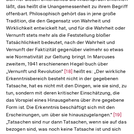
läßt, das heißt die Unangemessenheit zu ihrem Begriff
offenbart. Philosophisch gehört das in jene große
Tradition, die den Gegensatz von Wahrheit und
Wirklichkeit entwickelt hat, und für die Wahrheit oder
Vernunft stets mehr als die Feststellung bloßer
Tatsächlichkeit bedeutet, nach der Wahrheit und
Vernunft der Faktizität gegenüber vielmehr so etwas
wie Normativität zur Geltung bringt. In Marcuses
zweitem, 1941 erschienenen Hegel-buch über
„Vernunft und Revolution"
Zur
[18]
heißt es: „Der wirkliche
Erkenntnisbereich besteht nicht in der gegebenen
Auflösung
Tatsache, hat es nicht mit den Dingen, wie sie sind, zu
der
tun, sondern mit deren kritischer Einschätzung, die
Fußnote
das Vorspiel eines Hinausgehens über ihre gegebene
Form ist. Die Erkenntnis beschäftigt sich mit den
Erscheinungen, um über sie hinauszugelangen."
Zur
[19]
„Tatsachen sind nur dann Tatsachen, wenn sie auf das
Auflösun
Zum
bezogen sind, was noch keine Tatsache ist und sich
der
Seite