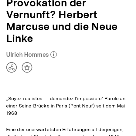
Provokation der
Vernunft? Herbert
Marcuse und die Neue
Linke
Ulrich Hommes
(Mehr zum Autor)
öffnen
Teilen
Inhalt
Optionen
merken
anzeigen
„Soyez realistes — demandez l'impossible" Parole an
einer Seine-Brücke in Paris (Pont Neuf) seit dem Mai
1968
Eine der unerwartetsten Erfahrungen all derjenigen,