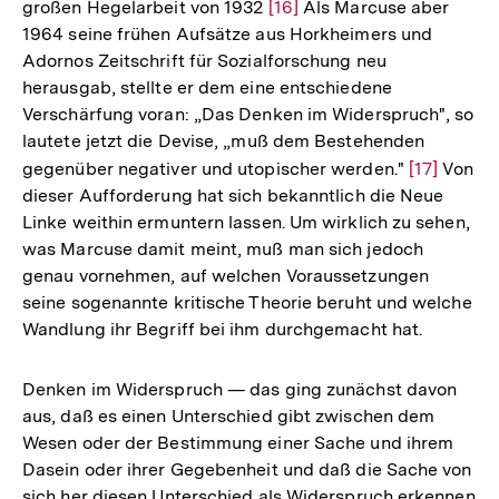
großen Hegelarbeit von 1932
Zur
[16]
Als Marcuse aber
1964 seine frühen Aufsätze aus Horkheimers und
Auflösung
Adornos Zeitschrift für Sozialforschung neu
der
herausgab, stellte er dem eine entschiedene
Fußnote
Verschärfung voran: „Das Denken im Widerspruch", so
lautete jetzt die Devise, „muß dem Bestehenden
gegenüber negativer und utopischer werden."
Zur
[17]
Von
dieser Aufforderung hat sich bekanntlich die Neue
Auflösung
Linke weithin ermuntern lassen. Um wirklich zu sehen,
der
was Marcuse damit meint, muß man sich jedoch
Fußnote
genau vornehmen, auf welchen Voraussetzungen
seine sogenannte kritische Theorie beruht und welche
Wandlung ihr Begriff bei ihm durchgemacht hat.
Denken im Widerspruch — das ging zunächst davon
aus, daß es einen Unterschied gibt zwischen dem
Wesen oder der Bestimmung einer Sache und ihrem
Dasein oder ihrer Gegebenheit und daß die Sache von
sich her diesen Unterschied als Widerspruch erkennen