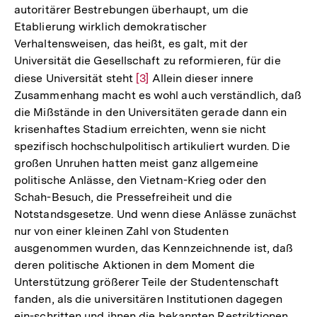
autoritärer Bestrebungen überhaupt, um die
Etablierung wirklich demokratischer
Verhaltensweisen, das heißt, es galt, mit der
Universität die Gesellschaft zu reformieren, für die
diese Universität steht
Zur
[3]
Allein dieser innere
Zusammenhang macht es wohl auch verständlich, daß
Auflösung
die Mißstände in den Universitäten gerade dann ein
der
krisenhaftes Stadium erreichten, wenn sie nicht
Fußnote
spezifisch hochschulpolitisch artikuliert wurden. Die
großen Unruhen hatten meist ganz allgemeine
politische Anlässe, den Vietnam-Krieg oder den
Schah-Besuch, die Pressefreiheit und die
Notstandsgesetze. Und wenn diese Anlässe zunächst
nur von einer kleinen Zahl von Studenten
ausgenommen wurden, das Kennzeichnende ist, daß
deren politische Aktionen in dem Moment die
Unterstützung größerer Teile der Studentenschaft
fanden, als die universitären Institutionen dagegen
ein-schritten und ihnen die bekannten Restriktionen