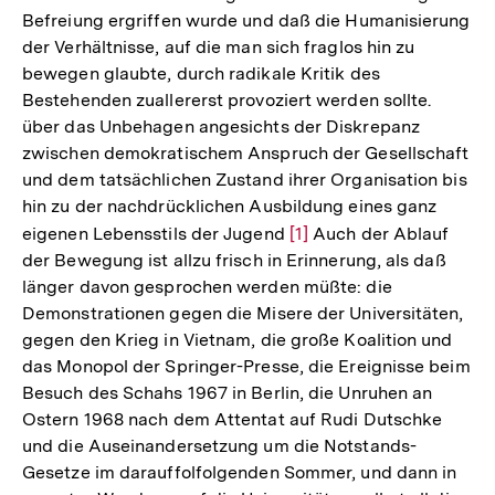
Befreiung ergriffen wurde und daß die Humanisierung
der Verhältnisse, auf die man sich fraglos hin zu
bewegen glaubte, durch radikale Kritik des
Bestehenden zuallererst provoziert werden sollte.
über das Unbehagen angesichts der Diskrepanz
zwischen demokratischem Anspruch der Gesellschaft
und dem tatsächlichen Zustand ihrer Organisation bis
hin zu der nachdrücklichen Ausbildung eines ganz
eigenen Lebensstils der Jugend
Zur
[1]
Auch der Ablauf
der Bewegung ist allzu frisch in Erinnerung, als daß
Auflösung
länger davon gesprochen werden müßte: die
der
Demonstrationen gegen die Misere der Universitäten,
Fußnote
gegen den Krieg in Vietnam, die große Koalition und
das Monopol der Springer-Presse, die Ereignisse beim
Besuch des Schahs 1967 in Berlin, die Unruhen an
Ostern 1968 nach dem Attentat auf Rudi Dutschke
und die Auseinandersetzung um die Notstands-
Gesetze im darauffolfolgenden Sommer, und dann in