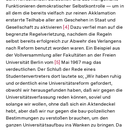
Funktionieren demokratischer Selbstkontrolle — um in
all dem die bereits vielfach zur reinen Akklamation
erstarrte Teilhabe aller am Geschehen in Staat und
Gesellschaft zu aktivieren
Zur
[4]
Dazu verfiel man auf die
begrenzte Regelverletzung, nachdem die Regeln
Auflösung
selbst bereits erfolgreich zur Abwehr des Verlangens
der
nach Reform benutzt worden waren. Ein Beispiel aus
Fußnote
der Vollversammlung aller Fakultäten an der Freien
Universität Berlin vom
Zur
[5]
Mai 1967 mag das
verdeutlichen. Der Schluß der Rede eines
Auflösung
Studentenvertreters dort lautete so; „Wir haben ruhig
der
und ordentlich eine Universitätsreform gefordert,
Fußnote
obwohl wir herausgefunden haben, daß wir gegen die
Universitätsverfassung reden können, soviel und
solange wir wollen, ohne daß sich ein Aktendeckel
hebt, aber daß wir nur gegen die bau-polizeilichen
Bestimmungen zu verstoßen brauchen, um den
ganzen Universitätsaufbau ins Wanken zu bringen. Da