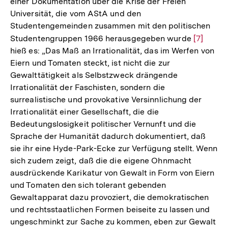
einer Dokumentation über die Krise der Freien
Universität, die vom AStA und den
Studentengemeinden zusammen mit den politischen
Studentengruppen 1966 herausgegeben wurde
Zur
[7]
hieß es: „Das Maß an Irrationalität, das im Werfen von
Auflösu
Eiern und Tomaten steckt, ist nicht die zur
der
Gewalttätigkeit als Selbstzweck drängende
Fußnote
Irrationalität der Faschisten, sondern die
surrealistische und provokative Versinnlichung der
Irrationalität einer Gesellschaft, die die
Bedeutungslosigkeit politischer Vernunft und die
Sprache der Humanität dadurch dokumentiert, daß
sie ihr eine Hyde-Park-Ecke zur Verfügung stellt. Wenn
sich zudem zeigt, daß die die eigene Ohnmacht
ausdrückende Karikatur von Gewalt in Form von Eiern
und Tomaten den sich tolerant gebenden
Gewaltapparat dazu provoziert, die demokratischen
und rechtsstaatlichen Formen beiseite zu lassen und
ungeschminkt zur Sache zu kommen, eben zur Gewalt