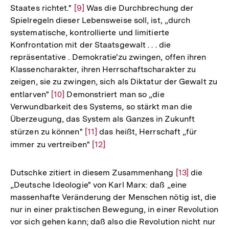
Staates richtet."
Zur
[9]
Was die Durchbrechung der
Spielregeln dieser Lebensweise soll, ist, „durch
Auflösung
systematische, kontrollierte und limitierte
der
Konfrontation mit der Staatsgewalt . . . die
Fußnote
repräsentative . Demokratie'zu zwingen, offen ihren
Klassencharakter, ihren Herrschaftscharakter zu
zeigen, sie zu zwingen, sich als Diktatur der Gewalt zu
entlarven"
Zur
[10]
Demonstriert man so „die
Verwundbarkeit des Systems, so stärkt man die
Auflösung
Überzeugung, das System als Ganzes in Zukunft
der
stürzen zu können"
Zur
[11]
das heißt, Herrschaft „für
Fußnote
immer zu vertreiben"
Auflösung
Zur
[12]
der
Auflösung
Fußnote
der
Dutschke zitiert in diesem Zusammenhang
Zur
[13]
die
Fußnote
„Deutsche Ideologie" von Karl Marx: daß „eine
Auflösung
massenhafte Veränderung der Menschen nötig ist, die
der
nur in einer praktischen Bewegung, in einer Revolution
Fußnote
vor sich gehen kann; daß also die Revolution nicht nur