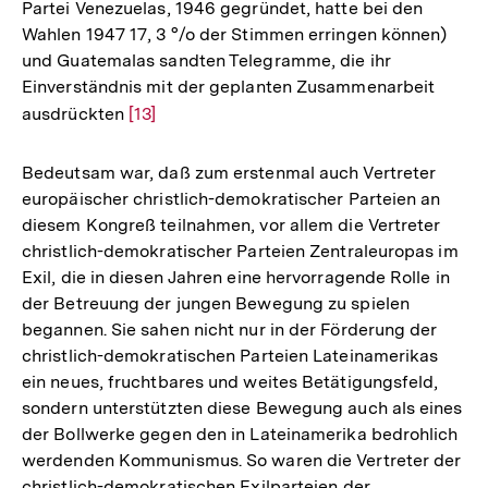
Partei Venezuelas, 1946 gegründet, hatte bei den
Wahlen 1947 17, 3 °/o der Stimmen erringen können)
und Guatemalas sandten Telegramme, die ihr
Einverständnis mit der geplanten Zusammenarbeit
ausdrückten
Zur
[13]
Auflösung
der
Bedeutsam war, daß zum erstenmal auch Vertreter
Fußnote
europäischer christlich-demokratischer Parteien an
diesem Kongreß teilnahmen, vor allem die Vertreter
christlich-demokratischer Parteien Zentraleuropas im
Exil, die in diesen Jahren eine hervorragende Rolle in
der Betreuung der jungen Bewegung zu spielen
begannen. Sie sahen nicht nur in der Förderung der
christlich-demokratischen Parteien Lateinamerikas
ein neues, fruchtbares und weites Betätigungsfeld,
sondern unterstützten diese Bewegung auch als eines
der Bollwerke gegen den in Lateinamerika bedrohlich
werdenden Kommunismus. So waren die Vertreter der
christlich-demokratischen Exilparteien der