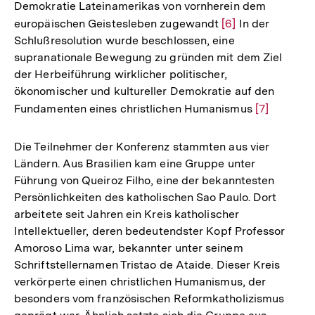
Demokratie Lateinamerikas von vornherein dem
europäischen Geistesleben zugewandt
Zur
[6]
In der
Schlußresolution wurde beschlossen, eine
Auflösung
supranationale Bewegung zu gründen mit dem Ziel
der
der Herbeiführung wirklicher politischer,
Fußnote
ökonomischer und kultureller Demokratie auf den
Fundamenten eines christlichen Humanismus
Zur
[7]
Auflösung
der
Die Teilnehmer der Konferenz stammten aus vier
Fußnote
Ländern. Aus Brasilien kam eine Gruppe unter
Führung von Queiroz Filho, eine der bekanntesten
Persönlichkeiten des katholischen Sao Paulo. Dort
arbeitete seit Jahren ein Kreis katholischer
Intellektueller, deren bedeutendster Kopf Professor
Amoroso Lima war, bekannter unter seinem
Schriftstellernamen Tristao de Ataide. Dieser Kreis
verkörperte einen christlichen Humanismus, der
besonders vom französischen Reformkatholizismus