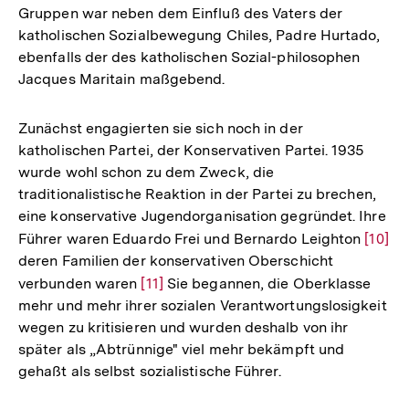
Gruppen war neben dem Einfluß des Vaters der
katholischen Sozialbewegung Chiles, Padre Hurtado,
ebenfalls der des katholischen Sozial-philosophen
Jacques Maritain maßgebend.
Zunächst engagierten sie sich noch in der
katholischen Partei, der Konservativen Partei. 1935
wurde wohl schon zu dem Zweck, die
traditionalistische Reaktion in der Partei zu brechen,
eine konservative Jugendorganisation gegründet. Ihre
Führer waren Eduardo Frei und Bernardo Leighton
Zur
[10]
deren Familien der konservativen Oberschicht
Auflö
verbunden waren
Zur
[11]
Sie begannen, die Oberklasse
der
mehr und mehr ihrer sozialen Verantwortungslosigkeit
Auflösung
Fußno
wegen zu kritisieren und wurden deshalb von ihr
der
später als „Abtrünnige" viel mehr bekämpft und
Fußnote
gehaßt als selbst sozialistische Führer.