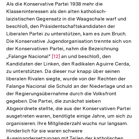
Als die Konservative Partei 1938 mehr die
Klasseninteressen als den alten katholisch-
laizistischen Gegensatz in die Waagschale warf und
beschloß, den Präsidentschaftskandidaten der
Liberalen Partei zu unterstützen, kam es zum Bruch.
Die Konservative Jugendorganisation trennte sich von
der Konservativen Partei, nahm die Bezeichnung
„Falange Nacional"
Zur
[12]
an und beschloß, den
Kandidaten der Linken, den Radikalen Aguirre Cerda,
Auflösung
zu unterstützen. Da dieser nur knapp über seinen
der
liberalen Rivalen siegte, wurde von der Rechten der
Fußnote
Falange Nacional die Schuld an der Niederlage und an
der Regierungsübernahme durch die Volksfront
gegeben. Die Partei, die zunächst sieben
Abgeordnete stellte, die aus der Konservativen Partei
ausgetreten waren, benötigte einige Jahre, um sich zu
organisieren. Ihre Mitgliederzahl wuchs nur langsam.
Hinderlich für sie waren schwere
Auseinandersetzungen mit Teilen der katholischen