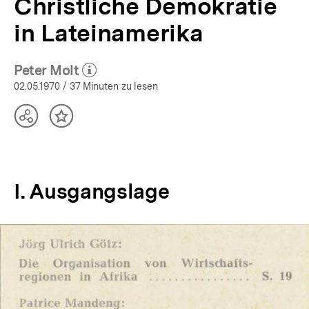
Christliche Demokratie
in Lateinamerika
Peter Molt
(Mehr zum Autor)
öffnen
02.05.1970
/ 37 Minuten zu lesen
Teilen
Inhalt
Optionen
merken
anzeigen
I. Ausgangslage
In