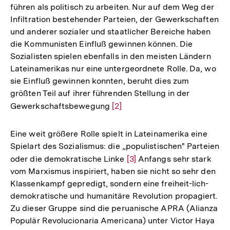
führen als politisch zu arbeiten. Nur auf dem Weg der
Infiltration bestehender Parteien, der Gewerkschaften
und anderer sozialer und staatlicher Bereiche haben
die Kommunisten Einfluß gewinnen können. Die
Sozialisten spielen ebenfalls in den meisten Ländern
Lateinamerikas nur eine untergeordnete Rolle. Da, wo
sie Einfluß gewinnen konnten, beruht dies zum
größten Teil auf ihrer führenden Stellung in der
Gewerkschaftsbewegung
Zur
[2]
Auflösung
der
Eine weit größere Rolle spielt in Lateinamerika eine
Fußnote
Spielart des Sozialismus: die „populistischen" Parteien
oder die demokratische Linke
Zur
[3]
Anfangs sehr stark
vom Marxismus inspiriert, haben sie nicht so sehr den
Auflösung
Klassenkampf gepredigt, sondern eine freiheit-lich-
der
demokratische und humanitäre Revolution propagiert.
Fußnote
Zu dieser Gruppe sind die peruanische APRA (Alianza
Populär Revolucionaria Americana) unter Victor Haya