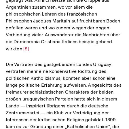
geprägt war. Ähnlich setzte sich die Gruppe aus
Argentinien zusammen, wo vor allem die
philosophischen Lehren des französischen
Philosophen Jacques Maritain auf fruchtbaren Boden
gefallen waren und wo zudem wegen der engen
Verbindung vieler Auswanderer die Nachrichten über
die Democracia Cristiana Italiens beispielgebend
wirkten
Zur
[8]
Auflösung
der
Die Vertreter des gastgebenden Landes Uruguay
Fußnote
vertraten mehr eine konservative Richtung des
politischen Katholizismus, konnten aber schon eine
lange politische Erfahrung aufweisen. Angesichts des
freimaurerischlaizistischen Charakters der beiden
großen uruguayischen Parteien hatte sich in diesem
Lande — inspiriert übrigens durch die deutsche
Zentrumspartei — ein Klub zur Verteidigung der
Interessen der katholischen Religion gebildet. 1899
kam es zur Gründung einer „Katholischen Union", die