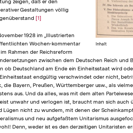
tung zeigen, daß er den
erativer Gestaltungen völlig
egenüberstand
Zur
[1]
Auflösung
der
November 1928 im „Illustrierten
Fußnote
ffentlichten Wochen-kommentar
Inhalt
ie im Rahmen der Reichsreform
andersetzungen zwischen dem Deutschen Reich und B
nn ob Deutschland am Ende ein Einheitsstaat wird ode
inheitsstaat endgültig verschwindet oder nicht, betrif
, die Bayern, Preußen, Württemberger usw., als vielmeh
stens aus. Und da alles, was mit dem alten Parteiwes
meist unwahr und verlogen ist, braucht man sich auch ü
 Lügen nicht zu wundem, mit denen der Scheinkampf
eralismus und neu aufgefaßtem Unitarismus ausgefoc
ohl! Denn, weder ist es den derzeitigen Unitaristen er