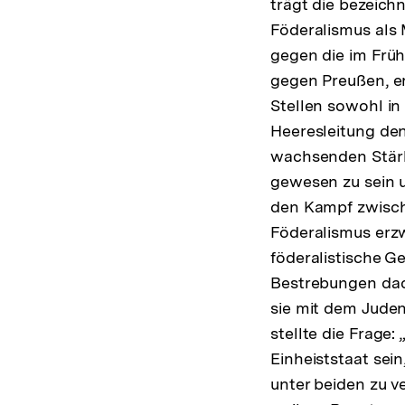
trägt die bezeich
Föderalismus als 
gegen die im Früh
gegen Preußen, 
Stellen sowohl in
Heeresleitung den
wachsenden Stärk
gewesen zu sein u
den Kampf zwisch
Föderalismus erzw
föderalistische G
Bestrebungen dadu
sie mit dem Juden
stellte die Frage
Einheiststaat sei
unter beiden zu 