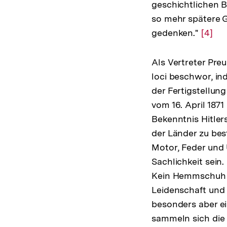
geschichtlichen B
so mehr spätere G
gedenken."
Zur
[4]
Auflö
der
Als Vertreter Pre
Fußno
loci beschwor, in
der Fertigstellu
vom 16. April 187
Bekenntnis Hitler
der Länder zu bes
Motor, Feder und U
Sachlichkeit sein.
Kein Hemmschuh f
Leidenschaft und 
besonders aber ei
sammeln sich die