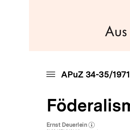
a
t
i
o
n
APuZ 34-35/1971
INHALTSNAVIGATION
ÖFFNEN
Föderalis
Ernst Deuerlein
(Mehr zum Autor)