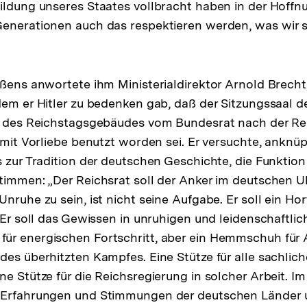
ildung unseres Staates vollbracht haben in der Hoff
enerationen auch das respektieren werden, was wir se
sung
ußens anwortete ihm Ministerialdirektor Arnold Brecht
te
dem er Hitler zu bedenken gab, daß der Sitzungssaal d
ng des Reichstagsgebäudes vom Bundesrat nach der Re
1 mit Vorliebe benutzt worden sei. Er versuchte, anknü
s zur Tradition der deutschen Geschichte, die Funktion
timmen: „Der Reichsrat soll der Anker im deutschen U
nruhe zu sein, ist nicht seine Aufgabe. Er soll ein Hor
 Er soll das Gewissen in unruhigen und leidenschaftlic
ür energischen Fortschritt, aber ein Hemmschuh für
des überhitzten Kampfes. Eine Stütze für alle sachlich
ne Stütze für die Reichsregierung in solcher Arbeit. Im
 Erfahrungen und Stimmungen der deutschen Länder 