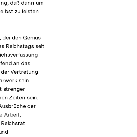
nung, daß dann um
lbst zu leisten
, der den Genius
es Reichstags seit
ichsverfassung
pfend an das
 der Vertretung
hrwerk sein.
t strenger
hen Zeiten sein.
 Ausbrüche der
e Arbeit,
 Reichsrat
und