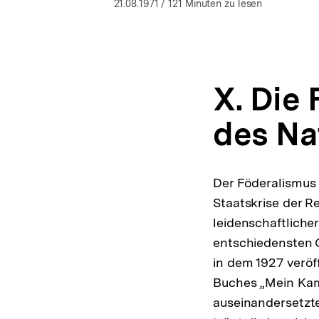
öffnen
21.08.1971
/ 121 Minuten zu lesen
X. Die
des Na
Der Föderalismus 
Staatskrise der R
leidenschaftlicher
entschiedensten G
in dem 1927 veröff
Buches „Mein Kam
auseinandersetzt