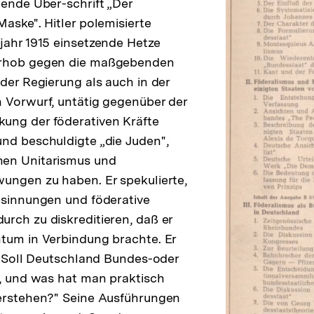
nende Über-schrift „Der
Maske". Hitler polemisierte
jahr 1915 einsetzende Hetze
erhob gegen die maßgebenden
 der Regierung als auch in der
 Vorwurf, untätig gegenüber der
ung der föderativen Kräfte
nd beschuldigte „die Juden",
en Unitarismus und
ungen zu haben. Er spekulierte,
esinnungen und föderative
rch zu diskreditieren, daß er
tum in Verbindung brachte. Er
: „Soll Deutschland Bundes-oder
n, und was hat man praktisch
verstehen?" Seine Ausführungen