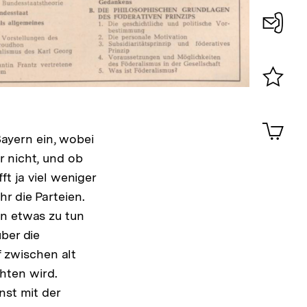
Konta
0
Merklist
ansehen
0
Artik
im
ayern ein, wobei
Shop-
r nicht, und ob
Warenko
ft ja viel weniger
ansehen
r die Parteien.
en etwas zu tun
ber die
 zwischen alt
hten wird.
nst mit der