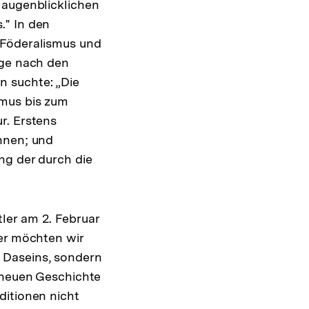
 augenblicklichen
." In den
 Föderalismus und
age nach den
n suchte: „Die
smus bis zum
r. Erstens
nnen; und
ng der durch die
ler am 2. Februar
ber möchten wir
 Daseins, sondern
r neuen Geschichte
ditionen nicht