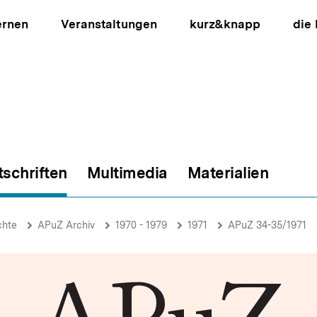
ernen
Veranstaltungen
kurz&knapp
die
tschriften
Multimedia
Materialien
ion
chte
APuZ Archiv
1970 - 1979
1971
APuZ 34-35/1971