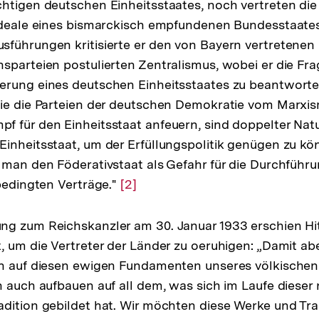
htigen deutschen Einheitsstaates, noch vertreten die
Ideale eines bismarckisch empfundenen Bundesstaates
führungen kritisierte er den von Bayern vertretenen
sparteien postulierten Zentralismus, wobei er die Fr
erung eines deutschen Einheitsstaates zu beantworte
die die Parteien der deutschen Demokratie vom Marxi
 für den Einheitsstaat anfeuern, sind doppelter Natu
inheitsstaat, um der Erfüllungspolitik genügen zu kö
 man den Föderativstaat als Gefahr für die Durchführu
 bedingten Verträge."
Zur
[2]
Auflösung
der
g zum Reichskanzler am 30. Januar 1933 erschien Hit
Fußnote
, um die Vertreter der Länder zu oeruhigen: „Damit a
en auf diesen ewigen Fundamenten unseres völkischen
h auch aufbauen auf all dem, was sich im Laufe diese
dition gebildet hat. Wir möchten diese Werke und Tra