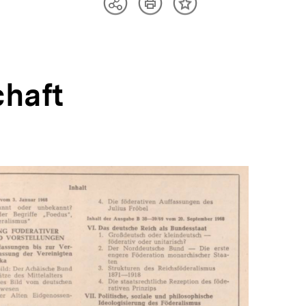
Artikel
Teilen
Inhalt
drucken
Optionen
merken
anzeigen
chaft