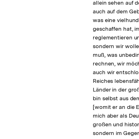
allein sehen auf 
auch auf dem Gebi
was eine vielhund
geschaffen hat, im
reglementieren un
sondern wir woll
muß, was unbeding
rechnen, wir möch
auch wir entschlo
Reiches lebensfäh
Länder in der gr
bin selbst aus d
[womit er an die
mich aber als Deu
großen und histo
sondern im Gegent