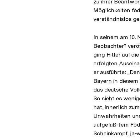
zu ihrer Beantwor
Möglichkeiten föd
verständnislos g
In seinem am 10. 
Beobachter" verö
ging Hitler auf d
erfolgten Ausein
er ausführte: „De
Bayern in diesem E
das deutsche Volk
So sieht es wenig
hat, innerlich zu
Unwahrheiten und
aufgefaß-tem Föd
Scheinkampf, ja-w