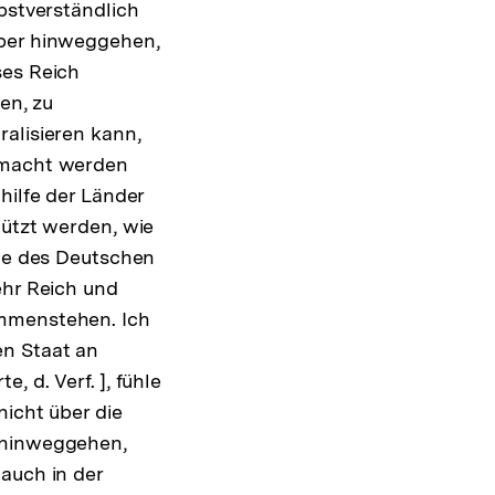
bstverständlich
über hinweggehen,
ses Reich
en, zu
alisieren kann,
gemacht werden
hilfe der Länder
tützt werden, wie
ine des Deutschen
ehr Reich und
ammenstehen. Ich
en Staat an
e, d. Verf. ], fühle
nicht über die
g
d hinweggehen,
auch in der