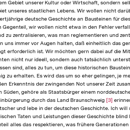
dem Gebiet unserer Kultur oder Wirtschaft, sondern sel
et unseres staatlichen Lebens. Wir wollen nicht dar
ertjährige deutsche Geschichte an Bausteinen für die
 Gegenteil, wir wollen nicht etwa in den Fehler verfall
d zu zentralisieren, was man reglementieren und zentr
en uns immer vor Augen halten, daß einheitlich das 
t erforderlich ist. Wir möchten gern dabei auf die Mit
ten nicht nur ideell, sondern auch tatsächlich unters
ssen sind, alles zu tun, um diese historischen Bauste
ig zu erhalten. Es wird das um so eher gelingen, je m
oßen Erkenntnis der zwingenden Not unserer Zeit zus
em Süden, gehöre als Staatsbürger einem norddeutsch
 Einbürgerung durch das Land Braunschweig
Zur
[3]
erinnert
tscher und lebe in der deutschen Geschichte. Ich will 
Auflösun
rischen Taten und Leistungen dieser Geschichte blin
der
eil alles das respektieren, was frühere Generationen 
Fußnote