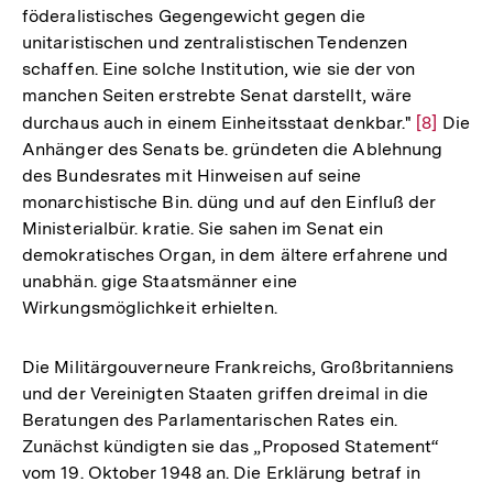
föderalistisches Gegengewicht gegen die
unitaristischen und zentralistischen Tendenzen
schaffen. Eine solche Institution, wie sie der von
manchen Seiten erstrebte Senat darstellt, wäre
durchaus auch in einem Einheitsstaat denkbar."
Zur
[8]
Die
Anhänger des Senats be. gründeten die Ablehnung
Auflösun
des Bundesrates mit Hinweisen auf seine
der
monarchistische Bin. düng und auf den Einfluß der
Fußnote
Ministerialbür. kratie. Sie sahen im Senat ein
demokratisches Organ, in dem ältere erfahrene und
unabhän. gige Staatsmänner eine
Wirkungsmöglichkeit erhielten.
Die Militärgouverneure Frankreichs, Großbritanniens
und der Vereinigten Staaten griffen dreimal in die
Beratungen des Parlamentarischen Rates ein.
Zunächst kündigten sie das „Proposed Statement“
vom 19. Oktober 1948 an. Die Erklärung betraf in