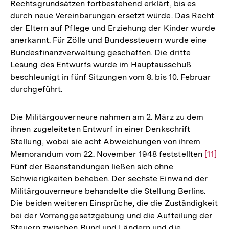
Rechtsgrundsätzen fortbestehend erklärt, bis es
durch neue Vereinbarungen ersetzt würde. Das Recht
der Eltern auf Pflege und Erziehung der Kinder wurde
anerkannt. Für Zölle und Bundessteuern wurde eine
Bundesfinanzverwaltung geschaffen. Die dritte
Lesung des Entwurfs wurde im Hauptausschuß
beschleunigt in fünf Sitzungen vom 8. bis 10. Februar
durchgeführt.
Die Militärgouverneure nahmen am 2. März zu dem
ihnen zugeleiteten Entwurf in einer Denkschrift
Stellung, wobei sie acht Abweichungen von ihrem
Memorandum vom 22. November 1948 feststellten
Zur
[11]
Fünf der Beanstandungen ließen sich ohne
Auflö
Schwierigkeiten beheben. Der sechste Einwand der
der
Militärgouverneure behandelte die Stellung Berlins.
Fußno
Die beiden weiteren Einsprüche, die die Zuständigkeit
bei der Vorranggesetzgebung und die Aufteilung der
Steuern zwischen Bund und Ländern und die