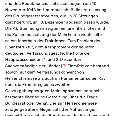
und des Redaktionsausschusses begann am 10.
November 1948 im Hauptausschuß die erste Lesung
des Grundgesetzentwurfes, die, in 23 Sitzungen
durchgeführt, an 10. Dezember abgeschlossen wurde.
Die Ab Stimmungen zeigten ein uneinheitliches Bild
die Zusammensetzung der Mehrheiten wech selte
selbst innerhalb der Fraktionen. Zum Problem der
Finanzstruktur, dem Kernproblem der neueren
deutschen Verfassungsgeschichte hörte der
Hauptausschuß am 1. und 2. De zember
Sachverständige der Länder
Zur
[7]
Einmütigkeit bestand
sowohl auf dem Verfassungskonvent von
Auflösung
Herrenchiemsee als auch im Parlamentarischen Rat
der
über die Errichtung eines zweiten
Fußnote
Gesetzgebungsorgans. Meinungsverschiedenheit
herrschte über seine Gestaltung: über die Frage
Bundesrat oder Senat. Der auf Herrenchiemsee
zutage getretene Gegensatz der Auffassungen
beschäftigte auch die Beratungen der Fraktionen und