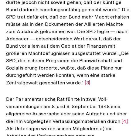
durfte jedoch nicht soweit gehen, daß der künftige
Bund dadurch handlungsunfähig gemacht würde.“ Die
SPD trat dafür ein, daß der Bund mehr Macht erhalten
müsse als in den Dokumenten der Alliierten Mächte
zum Ausdruck gekommen war. Die SPD legte — nach
Adenauer — entscheidenden Wert darauf, daß der
Bund vor allem auf dem Gebiet der Finanzen mit
größeren Machtbefugnissen ausgestattet würde: „Die
SPD, die in ihrem Programm die Planwirtschaft und
Sozialisierung forderte, wußte, daß diese Pläne nur
durchgeführt werden konnten, wenn eine starke
Zentralgewalt geschaffen würde."
Zur
[3]
Auflösung
der
Der Parlamentarische Rat führte in zwei Voll-
Fußnote
versammlungen am 8. und 9. September 1948 eine
allgemeine Aussprache über seine Aufgabe und über
die ihm vorgelegten Verfassungsmaterialien durch
Zur
[4]
Als Unterlagen waren seinen Mitgliedern a) die
Auflö
Arbeiten des Verfassungskonvents von