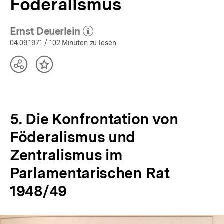
Föderalismus
Ernst Deuerlein
(Mehr zum Autor)
öffnen
04.09.1971
/ 102 Minuten zu lesen
Teilen
Inhalt
Optionen
merken
anzeigen
5. Die Konfrontation von
Föderalismus und
Zentralismus im
Parlamentarischen Rat
1948/49