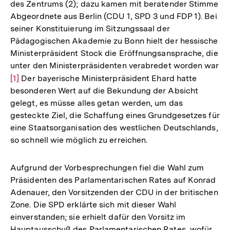
des Zentrums (2); dazu kamen mit beratender Stimme
Abgeordnete aus Berlin (CDU 1, SPD 3 und FDP 1). Bei
seiner Konstituierung im Sitzungssaal der
Pädagogischen Akademie zu Bonn hielt der hessische
Ministerpräsident Stock die Eröffnungsansprache, die
unter den Ministerpräsidenten verabredet worden war
Zur
[1]
Der bayerische Ministerpräsident Ehard hatte
besonderen Wert auf die Bekundung der Absicht
Auflösung
gelegt, es müsse alles getan werden, um das
der
gesteckte Ziel, die Schaffung eines Grundgesetzes für
Fußnote
eine Staatsorganisation des westlichen Deutschlands,
so schnell wie möglich zu erreichen.
Aufgrund der Vorbesprechungen fiel die Wahl zum
Präsidenten des Parlamentarischen Rates auf Konrad
Adenauer, den Vorsitzenden der CDU in der britischen
Zone. Die SPD erklärte sich mit dieser Wahl
einverstanden; sie erhielt dafür den Vorsitz im
Hauptausschuß des Parlamentarischen Rates, wofür