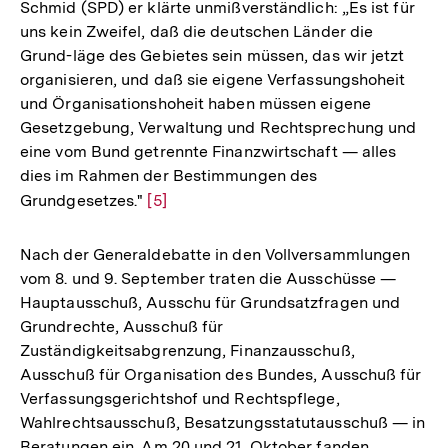
Schmid (SPD) er klärte unmißverständlich: „Es ist für
uns kein Zweifel, daß die deutschen Länder die
Grund-läge des Gebietes sein müssen, das wir jetzt
organisieren, und daß sie eigene Verfassungshoheit
und Örganisationshoheit haben müssen eigene
Gesetzgebung, Verwaltung und Rechtsprechung und
eine vom Bund getrennte Finanzwirtschaft — alles
dies im Rahmen der Bestimmungen des
Grundgesetzes."
Zur
[5]
Auflösung
der
Nach der Generaldebatte in den Vollversammlungen
Fußnote
vom 8. und 9. September traten die Ausschüsse —
Hauptausschuß, Ausschu für Grundsatzfragen und
Grundrechte, Ausschuß für
Zuständigkeitsabgrenzung, Finanzausschuß,
Ausschuß für Organisation des Bundes, Ausschuß für
Verfassungsgerichtshof und Rechtspflege,
Wahlrechtsausschuß, Besatzungsstatutausschuß — in
Beratungen ein. Am 20 und 21. Oktober fanden