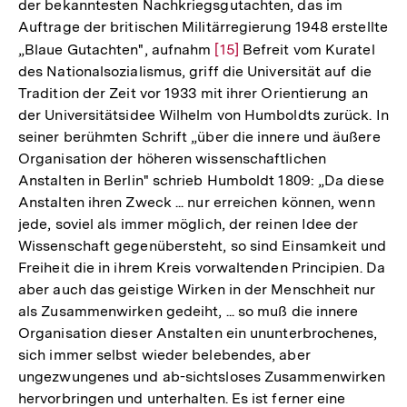
der bekanntesten Nachkriegsgutachten, das im
Auflösung
Auftrage der britischen Militärregierung 1948 erstellte
der
„Blaue Gutachten", aufnahm
Zur
[15]
Befreit vom Kuratel
Fußnote
des Nationalsozialismus, griff die Universität auf die
Auflösung
Tradition der Zeit vor 1933 mit ihrer Orientierung an
der
der Universitätsidee Wilhelm von Humboldts zurück. In
Fußnote
seiner berühmten Schrift „über die innere und äußere
Organisation der höheren wissenschaftlichen
Anstalten in Berlin" schrieb Humboldt 1809: „Da diese
Anstalten ihren Zweck ... nur erreichen können, wenn
jede, soviel als immer möglich, der reinen Idee der
Wissenschaft gegenübersteht, so sind Einsamkeit und
Freiheit die in ihrem Kreis vorwaltenden Principien. Da
aber auch das geistige Wirken in der Menschheit nur
als Zusammenwirken gedeiht, ... so muß die innere
Organisation dieser Anstalten ein ununterbrochenes,
sich immer selbst wieder belebendes, aber
ungezwungenes und ab-sichtsloses Zusammenwirken
hervorbringen und unterhalten. Es ist ferner eine