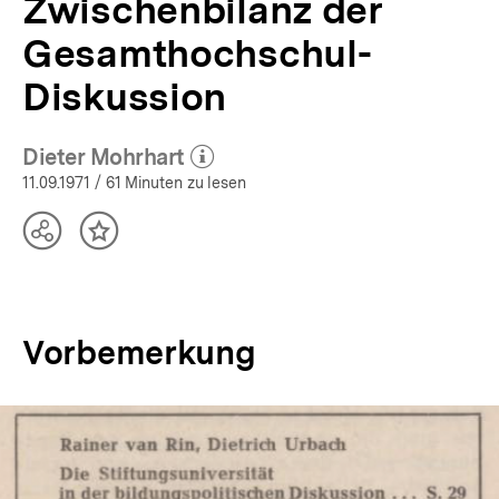
Zwischenbilanz der
Gesamthochschul-
Diskussion
Dieter Mohrhart
(Mehr zum Autor)
öffnen
11.09.1971
/ 61 Minuten zu lesen
Teilen
Inhalt
Optionen
merken
anzeigen
Vorbemerkung
In