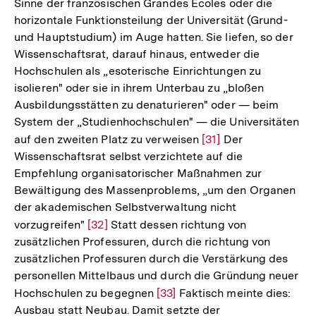
Sinne der französischen Grandes Ecoles oder die
Fußn
horizontale Funktionsteilung der Universität (Grund-
und Hauptstudium) im Auge hatten. Sie liefen, so der
Wissenschaftsrat, darauf hinaus, entweder die
Hochschulen als „esoterische Einrichtungen zu
isolieren" oder sie in ihrem Unterbau zu „bloßen
Ausbildungsstätten zu denaturieren" oder — beim
System der „Studienhochschulen" — die Universitäten
auf den zweiten Platz zu verweisen
Zur
[31]
Der
Wissenschaftsrat selbst verzichtete auf die
Auflösung
Empfehlung organisatorischer Maßnahmen zur
der
Bewältigung des Massenproblems, „um den Organen
Fußnote
der akademischen Selbstverwaltung nicht
vorzugreifen"
Zur
[32]
Statt dessen richtung von
zusätzlichen Professuren, durch die richtung von
Auflösung
zusätzlichen Professuren durch die Verstärkung des
der
personellen Mittelbaus und durch die Gründung neuer
Fußnote
Hochschulen zu begegnen
Zur
[33]
Faktisch meinte dies:
Ausbau statt Neubau. Damit setzte der
Auflösung