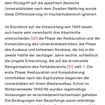
dem Rückgriff auf die spezifisch deutsche
Universitätsidee nach dem Zweiten Weltkrieg wurde
diese Differenzierung im Hochschulbereich ignoriert.
Im Rückblick auf die Entwicklung seit 1945 lassen
sich heute sehr vereinfacht drei Abschnitte
unterscheiden
Zur
[20]
die Phase der Restauration und der
Konsolidierung des Universitätsbetriebes; die Phase
Auflösung
des Ausbaus und teilweisen Neubaus, die bis in die
der
zweite Hälfte der sechziger Jahre reichte; schließlich
Fußnote
die jüngste Entwicklung, die auf die strukturelle
Reorganisation des Tertiärbereichs
Zur
[21]
zielt. 1. Die
erste Phase: Restauration und Konsolidierung
Auflösung
Unmittelbar nach der Kapitulation begannen die
der
Universitäten mit ihrem Wiederaufbau. Schon im
Fußnote
Wintersemester 1945/46 wurden regelmäßige
Vorlesungen an verschiedenenHochschulen gehalten.
Die Bedingungen des Neuanfangs waren allerdings