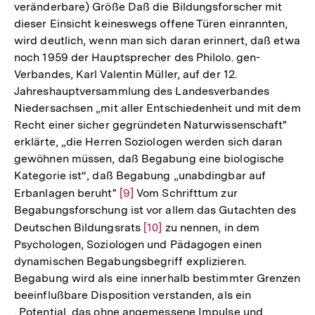
veränderbare) Größe Daß die Bildungsforscher mit
Auflösung
dieser Einsicht keineswegs offene Türen einrannten,
der
wird deutlich, wenn man sich daran erinnert, daß etwa
Fußnote
noch 1959 der Hauptsprecher des Philolo. gen-
Verbandes, Karl Valentin Müller, auf der 12.
Jahreshauptversammlung des Landesverbandes
Niedersachsen „mit aller Entschiedenheit und mit dem
Recht einer sicher gegründeten Naturwissenschaft"
erklärte, „die Herren Soziologen werden sich daran
gewöhnen müssen, daß Begabung eine biologische
Kategorie ist“, daß Begabung „unabdingbar auf
Erbanlagen beruht"
Zur
[9]
Vom Schrifttum zur
Begabungsforschung ist vor allem das Gutachten des
Auflösung
Deutschen Bildungsrats
Zur
[10]
zu nennen, in dem
der
Psychologen, Soziologen und Pädagogen einen
Auflösung
Fußnote
dynamischen Begabungsbegriff explizieren.
der
Begabung wird als eine innerhalb bestimmter Grenzen
Fußnote
beeinflußbare Disposition verstanden, als ein
„Potential, das ohne angemessene Impulse und