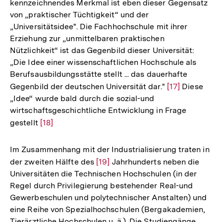
kennzeichnendes Merkmal ist eben dieser Gegensatz
von „praktischer Tüchtigkeit“ und der
„Universitätsidee". Die Fachhochschule mit ihrer
Erziehung zur „unmittelbaren praktischen
Nützlichkeit“ ist das Gegenbild dieser Universität:
„Die Idee einer wissenschaftlichen Hochschule als
Berufsausbildungsstätte stellt ... das dauerhafte
Gegenbild der deutschen Universität dar."
Zur
[17]
Diese
„Idee“ wurde bald durch die sozial-und
Auflösung
wirtschaftsgeschichtliche Entwicklung in Frage
der
gestellt
Zur
[18]
Fußnote
Auflösung
der
Im Zusammenhang mit der Industrialisierung traten in
Fußnote
der zweiten Hälfte des
Zur
[19]
Jahrhunderts neben die
Universitäten die Technischen Hochschulen (in der
Auflösung
Regel durch Privilegierung bestehender Real-und
der
Gewerbeschulen und polytechnischer Anstalten) und
Fußnote
eine Reihe von Spezialhochschulen (Bergakademien,
Tierärztliche Hochschulen u. ä.). Die Studiengänge