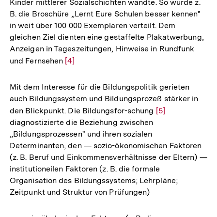
Kinder mittlerer Sozialschichten wandte. So wurde z.
B. die Broschüre „Lernt Eure Schulen besser kennen"
in weit über 100 000 Exemplaren verteilt. Dem
gleichen Ziel dienten eine gestaffelte Plakatwerbung,
Anzeigen in Tageszeitungen, Hinweise in Rundfunk
und Fernsehen
Zur
[4]
Auflösung
der
Mit dem Interesse für die Bildungspolitik gerieten
Fußnote
auch Bildungssystem und Bildungsprozeß stärker in
den Blickpunkt. Die Bildungsfor-schung
Zur
[5]
diagnostizierte die Beziehung zwischen
Auflösung
„Bildungsprozessen" und ihren sozialen
der
Determinanten, den — sozio-ökonomischen Faktoren
Fußnote
(z. B. Beruf und Einkommensverhältnisse der Eltern) —
institutioneilen Faktoren (z. B. die formale
Organisation des Bildungssystems; Lehrpläne;
Zeitpunkt und Struktur von Prüfungen)