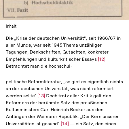
Inhalt
Die „Krise der deutschen Universität", seit 1966/67 in
aller Munde, war seit 1945 Thema unzähliger
Tagungen, Denkschriften, Gutachten, konkreter
Empfehlungen und kulturkritischer Essays
Zur
[12]
Betrachtet man die hochschul-
Auflösung
der
Fußnote
politische Reformliteratur, „so gibt es eigentlich nichts
an der deutschen Universität, was nicht reformiert
werden sollte"
Zur
[13]
Doch trotz aller Kritik galt den
Reformern der berühmte Satz des preußischen
Auflösung
Kultusministers Carl Heinrich Becker aus den
der
Anfängen der Weimarer Republik: „Der Kern unserer
Fußnote
Universitäten ist gesund"
Zur
[14]
— ein Satz, den eines