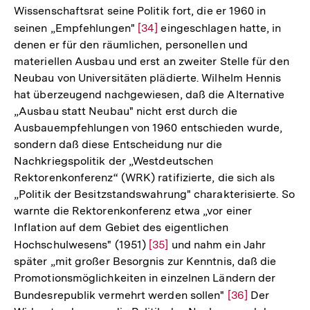
Wissenschaftsrat seine Politik fort, die er 1960 in
der
seinen „Empfehlungen"
Zur
[34]
eingeschlagen hatte, in
Fußnote
denen er für den räumlichen, personellen und
Auflösung
materiellen Ausbau und erst an zweiter Stelle für den
der
Neubau von Universitäten plädierte. Wilhelm Hennis
Fußnote
hat überzeugend nachgewiesen, daß die Alternative
„Ausbau statt Neubau" nicht erst durch die
Ausbauempfehlungen von 1960 entschieden wurde,
sondern daß diese Entscheidung nur die
Nachkriegspolitik der „Westdeutschen
Rektorenkonferenz“ (WRK) ratifizierte, die sich als
„Politik der Besitzstandswahrung" charakterisierte. So
warnte die Rektorenkonferenz etwa „vor einer
Inflation auf dem Gebiet des eigentlichen
Hochschulwesens" (1951)
Zur
[35]
und nahm ein Jahr
später „mit großer Besorgnis zur Kenntnis, daß die
Auflösung
Promotionsmöglichkeiten in einzelnen Ländern der
der
Bundesrepublik vermehrt werden sollen"
Zur
[36]
Der
Fußnote