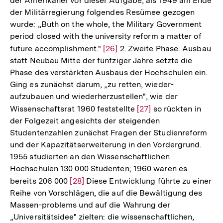
der Amerikaner vor dieser Aufgabe, als 1949 am Ende
der Militärregierung folgendes Resümee gezogen
wurde: „Buth on the whole, the Military Government
period closed with the university reform a matter of
future accomplishment."
Zur
[26]
2. Zweite Phase: Ausbau
statt Neubau Mitte der fünfziger Jahre setzte die
Auflösung
Phase des verstärkten Ausbaus der Hochschulen ein.
der
Ging es zunächst darum, „zu retten, wieder-
Fußnote
aufzubauen und wiederherzustellen", wie der
Wissenschaftsrat 1960 feststellte
Zur
[27]
so rückten in
der Folgezeit angesichts der steigenden
Auflösung
Studentenzahlen zunächst Fragen der Studienreform
der
und der Kapazitätserweiterung in den Vordergrund.
Fußnote
1955 studierten an den Wissenschaftlichen
Hochschulen 130 000 Studenten; 1960 waren es
bereits 206 000
Zur
[28]
Diese Entwicklung führte zu einer
Reihe von Vorschlägen, die auf die Bewältigung des
Auflösung
Massen-problems und auf die Wahrung der
der
„Universitätsidee" zielten: die wissenschaftlichen,
Fußnote