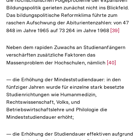
die hochschulischen Folgeprobleme der expansiven
Bildungspolitik gerieten zunächst nicht ins Blickfeld.
Das bildungspolitische Reformklima führte zum
raschen Aufschwung der Abiturientenzahlen: von 47
848 im Jahre 1965 auf 73 264 im Jahre 1968
Zur
[39]
Auflösung
der
Neben dem rapiden Zuwachs an Studienanfängern
Fußnote
verschärften zusätzliche Faktoren das
Massenproblem der Hochschulen, nämlich
Zur
[40]
Auflösung
der
— die Erhöhung der Mindeststudiendauer: in den
Fußnote
fünfziger Jahren wurde für einzelne stark besetzte
Studienrichtungen wie Humanmedizin,
Rechtswissenschaft, Volks, und
Betriebswirtschaftslehre und Philologie die
Mindeststudiendauer erhöht;
— die Erhöhung der Studiendauer effektiven aufgrund