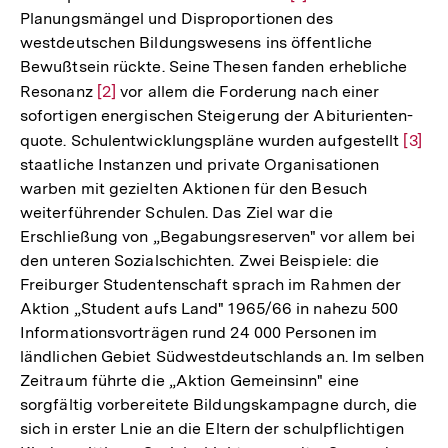
Planungsmängel und Disproportionen des
Auflösung
westdeutschen Bildungswesens ins öffentliche
der
Bewußtsein rückte. Seine Thesen fanden erhebliche
Fußnote
Resonanz
Zur
[2]
vor allem die Forderung nach einer
sofortigen energischen Steigerung der Abiturienten-
Auflösung
quote. Schulentwicklungspläne wurden aufgestellt
Zur
[3]
der
staatliche Instanzen und private Organisationen
Auflö
Fußnote
warben mit gezielten Aktionen für den Besuch
der
weiterführender Schulen. Das Ziel war die
Fußno
Erschließung von „Begabungsreserven" vor allem bei
den unteren Sozialschichten. Zwei Beispiele: die
Freiburger Studentenschaft sprach im Rahmen der
Aktion „Student aufs Land" 1965/66 in nahezu 500
Informationsvorträgen rund 24 000 Personen im
ländlichen Gebiet Südwestdeutschlands an. Im selben
Zeitraum führte die „Aktion Gemeinsinn" eine
sorgfältig vorbereitete Bildungskampagne durch, die
sich in erster Lnie an die Eltern der schulpflichtigen