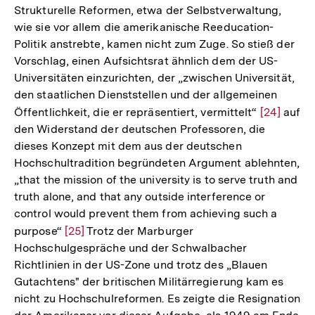
Strukturelle Reformen, etwa der Selbstverwaltung,
Auflös
wie sie vor allem die amerikanische Reeducation-
der
Politik anstrebte, kamen nicht zum Zuge. So stieß der
Fußno
Vorschlag, einen Aufsichtsrat ähnlich dem der US-
Universitäten einzurichten, der „zwischen Universität,
den staatlichen Dienststellen und der allgemeinen
Öffentlichkeit, die er repräsentiert, vermittelt“
Zur
[24]
auf
den Widerstand der deutschen Professoren, die
Auflösung
dieses Konzept mit dem aus der deutschen
der
Hochschultradition begründeten Argument ablehnten,
Fußnote
„that the mission of the university is to serve truth and
truth alone, and that any outside interference or
control would prevent them from achieving such a
purpose“
Zur
[25]
Trotz der Marburger
Hochschulgespräche und der Schwalbacher
Auflösung
Richtlinien in der US-Zone und trotz des „Blauen
der
Gutachtens" der britischen Militärregierung kam es
Fußnote
nicht zu Hochschulreformen. Es zeigte die Resignation