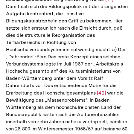
Damit sah sich die Bildungspolitik mit der drängenden
Auflösung
Aufgabe konfrontiert, die . positive
der
Bildungskatastrophe'in den Griff zu bekommen. Hier
Fußnote
setzte sich erstaunlich rasch die Einsicht durch, daß
dies die strukturelle Reorganisation des
Tertiärbereichs in Richtung von
Hochschulverbundsystemen notwendig macht. a) Der
, Dahrendori‘-Plan Das erste Konzept eines solchen
Verbundsystems legte im Juli 1967 der „Arbeitskreis
Hochschulgesamtplan" des Kultusministeriums von
Baden-Württemberg unter dem Vorsitz Ralf
Dahrendorfs vor. Das entscheidende Motiv für die
Erarbeitung des Hochschulgesamtplans
Zur
[42]
war die
Bewältigung des „Massenproblems": in Baden-
Auflösung
Württemberg als dem hochschulreichsten Land der
der
Bundesrepublik hatten sich die Abiturientenzahlen
Fußnote
innerhalb von zehn Jahren nahezu verdoppelt, nämlich
von 26 800 im Wintersemester 1956/57 auf beinahe 50