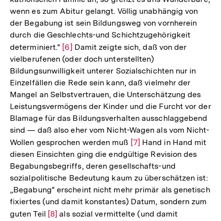
wenn es zum Abitur gelangt. Völlig unabhängig von
der Begabung ist sein Bildungsweg von vornherein
durch die Geschlechts-und Schichtzugehörigkeit
determiniert."
Zur
[6]
Damit zeigte sich, daß von der
vielberufenen (oder doch unterstellten)
Auflösung
Bildungsunwilligkeit unterer Sozialschichten nur in
der
Einzelfällen die Rede sein kann, daß vielmehr der
Fußnote
Mangel an Selbstvertrauen, die Unterschätzung des
Leistungsvermögens der Kinder und die Furcht vor der
Blamage für das Bildungsverhalten ausschlaggebend
sind — daß also eher vom Nicht-Wagen als vom Nicht-
Wollen gesprochen werden muß
Zur
[7]
Hand in Hand mit
diesen Einsichten ging die endgültige Revision des
Auflösung
Begabungsbegriffs, deren gesellschafts-und
der
sozialpolitische Bedeutung kaum zu überschätzen ist:
Fußnote
„Begabung" erscheint nicht mehr primär als genetisch
fixiertes (und damit konstantes) Datum, sondern zum
guten Teil
Zur
[8]
als sozial vermittelte (und damit