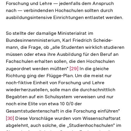
Forschung und Lehre — jedenfalls dem Anspruch
nach — verbindenden Hochschulen sollten durch
ausbildungsintensive Einrichtungen entlastet werden.
So stellte der damalige Ministerialrat im
Bundesinnenministerium, Karl Friedrich Scheide-
mann, die Frage, ob „alle Studenten wirklich studieren
müssen oder etwa ihre Ausbildung für den Beruf an
Fachschulen erhalten sollen, die den Hochschulen
zugeordnet werden müßten"
Zur
[29]
In die gleiche
Richtung ging der Flügge-Plan. Um die meist nur
Auflösung
noch-fiktive Einheit von Forschung und Lehre
der
wiederherzustellen, solle man die durchschnittlich
Fußnote
Begabten auf ein Schulsystem verweisen und nur
noch eine Elite von etwa 10 0/0 der
Gesamtstudentenschaft in die Forschung einführen"
Zur
[30]
Diese Vorschläge wurden vom Wissenschaftsrat
Aufl
abgelehnt, auch solche, die „Studienhochschulen" im
der