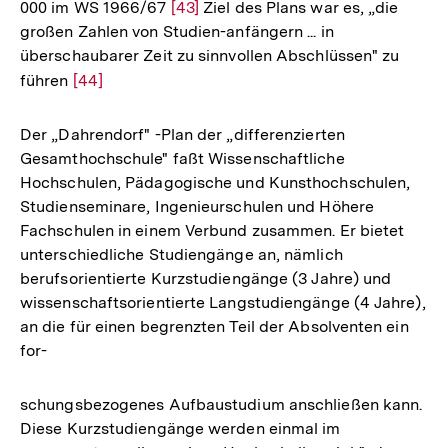
000 im WS 1966/67
Zur
[43]
Ziel des Plans war es, „die
großen Zahlen von Studien-anfängern ... in
Auflösung
überschaubarer Zeit zu sinnvollen Abschlüssen" zu
der
führen
Zur
[44]
Fußnote
Auflösung
der
Der „Dahrendorf" -Plan der „differenzierten
Fußnote
Gesamthochschule" faßt Wissenschaftliche
Hochschulen, Pädagogische und Kunsthochschulen,
Studienseminare, Ingenieurschulen und Höhere
Fachschulen in einem Verbund zusammen. Er bietet
unterschiedliche Studiengänge an, nämlich
berufsorientierte Kurzstudiengänge (3 Jahre) und
wissenschaftsorientierte Langstudiengänge (4 Jahre),
an die für einen begrenzten Teil der Absolventen ein
for-
schungsbezogenes Aufbaustudium anschließen kann.
Zum
Diese Kurzstudiengänge werden einmal im
Seite