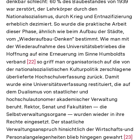
denkbar schlecht: 60 % des Baubestandes von 1939
war zerstört, der Lehrkörper durch den
Nationalsozialismus, durch Krieg und Entnazifizierung
erheblich dezimiert. So wurde die praktische Arbeit
dieser Phase, ähnlich wie beim Aufbau der Städte,
vom „Wiederaufbau-Denken" bestimmt. Wie man mit
der Wiederaufnahme des Universitätsbetriebes die
Hoffnung auf eine Erneuerung im Sinne Humboldts
verband
Zur
[22]
so griff man organisatorisch auf die von
der nationalsozialistischen Kulturpolitik zerschlagene
Auflösung
überlieferte Hochschulverfassung zurück. Damit
der
wurde eine Universitätsverfassung restituiert, die auf
Fußnote
dem Dualismus von staatlicher und
hochschulautonomer akademischer Verwaltung
beruht. Rektor, Senat und Fakultäten — die
Selbstverwaltungsorgane — wurden wieder in ihre
Rechte eingesetzt. Der staatliche
Verwaltungsanspruch hinsichtlich der Wirtschafts-und
Personalangelegenheiten blieb hingegen gewahrt
Zur
[23]