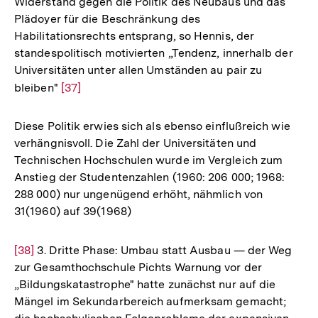
Widerstand gegen die Politik des Neubaus und das
Auflösung
Plädoyer für die Beschränkung des
der
Habilitationsrechts entsprang, so Hennis, der
Fußnote
standespolitisch motivierten „Tendenz, innerhalb der
Universitäten unter allen Umständen au pair zu
bleiben"
Zur
[37]
Auflösung
der
Diese Politik erwies sich als ebenso einflußreich wie
Fußnote
verhängnisvoll. Die Zahl der Universitäten und
Technischen Hochschulen wurde im Vergleich zum
Anstieg der Studentenzahlen (1960: 206 000; 1968:
288 000) nur ungenügend erhöht, nähmlich von
31(1960) auf 39(1968)
Zur
[38]
3. Dritte Phase: Umbau statt Ausbau — der Weg
zur Gesamthochschule Pichts Warnung vor der
Auflösung
„Bildungskatastrophe" hatte zunächst nur auf die
der
Mängel im Sekundarbereich aufmerksam gemacht;
Fußnote