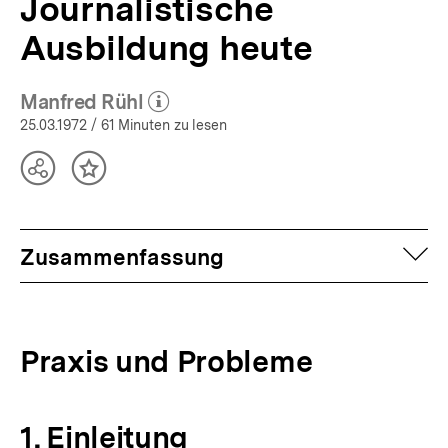
Journalistische
Ausbildung heute
Manfred Rühl
(Mehr zum Autor)
öffnen
25.03.1972
/ 61 Minuten zu lesen
Teilen
Inhalt
Optionen
merken
anzeigen
auf
Zusammenfassung
Praxis und Probleme
1, Einleitung