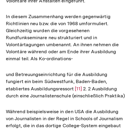
Volontäre ihrer Anstalten eingeführt.
In diesem Zusammenhang werden gegenwärtig
Richtlinien neu bzw. die von 1968 umformuliert.
Gleichzeitig wurden die vorgesehenen
Rundfunkseminare neu strukturiert und in
Volontärtagungen umbenannt. An ihnen nehmen die
Volontäre während oder am Ende ihrer Ausbildung
einmal teil. Als Ko-ordinations-
und Betreuungseinrichtung für die Ausbildung
fungiert ein beim Südwestfunk, Baden-Baden,
etabliertes Ausbildungsressort
Zur
[11]
2. 2 Ausbildung
durch eine Journalistenschule (einschließlich Praktika)
Auflösung
der
Fußnote
Während beispielsweise in den USA die Ausbildung
von Journalisten in der Regel in Schools of Journalism
erfolgt, die in das dortige College-System eingebaut