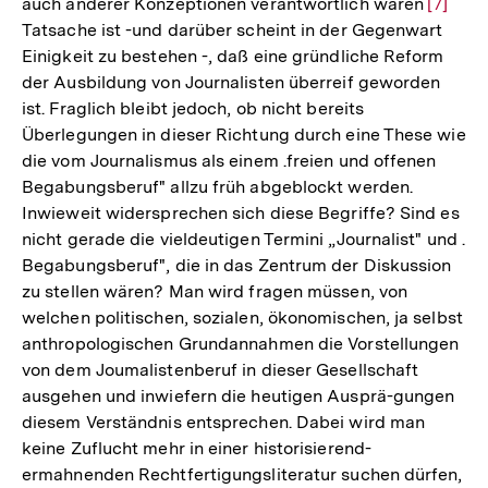
auch anderer Konzeptionen verantwortlich waren
Zur
[7]
Tatsache ist -und darüber scheint in der Gegenwart
Auflös
Einigkeit zu bestehen -, daß eine gründliche Reform
der
der Ausbildung von Journalisten überreif geworden
Fußnot
ist. Fraglich bleibt jedoch, ob nicht bereits
Überlegungen in dieser Richtung durch eine These wie
die vom Journalismus als einem .freien und offenen
Begabungsberuf" allzu früh abgeblockt werden.
Inwieweit widersprechen sich diese Begriffe? Sind es
nicht gerade die vieldeutigen Termini „Journalist" und .
Begabungsberuf", die in das Zentrum der Diskussion
zu stellen wären? Man wird fragen müssen, von
welchen politischen, sozialen, ökonomischen, ja selbst
anthropologischen Grundannahmen die Vorstellungen
von dem Joumalistenberuf in dieser Gesellschaft
ausgehen und inwiefern die heutigen Ausprä-gungen
diesem Verständnis entsprechen. Dabei wird man
keine Zuflucht mehr in einer historisierend-
ermahnenden Rechtfertigungsliteratur suchen dürfen,