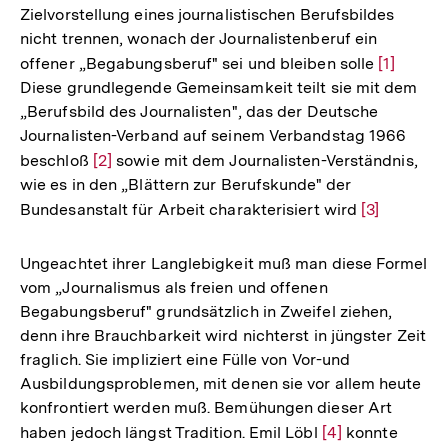
Zielvorstellung eines journalistischen Berufsbildes
nicht trennen, wonach der Journalistenberuf ein
offener „Begabungsberuf" sei und bleiben solle
Zur
[1]
Diese grundlegende Gemeinsamkeit teilt sie mit dem
Auflösun
„Berufsbild des Journalisten", das der Deutsche
der
Journalisten-Verband auf seinem Verbandstag 1966
Fußnote
beschloß
Zur
[2]
sowie mit dem Journalisten-Verständnis,
wie es in den „Blättern zur Berufskunde" der
Auflösung
Bundesanstalt für Arbeit charakterisiert wird
Zur
[3]
der
Auflösung
Fußnote
der
Ungeachtet ihrer Langlebigkeit muß man diese Formel
Fußnote
vom „Journalismus als freien und offenen
Begabungsberuf" grundsätzlich in Zweifel ziehen,
denn ihre Brauchbarkeit wird nichterst in jüngster Zeit
fraglich. Sie impliziert eine Fülle von Vor-und
Ausbildungsproblemen, mit denen sie vor allem heute
konfrontiert werden muß. Bemühungen dieser Art
haben jedoch längst Tradition. Emil Löbl
Zur
[4]
konnte