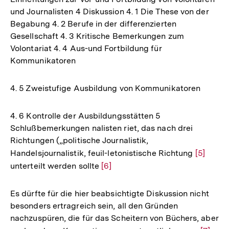
und Journalisten 4 Diskussion 4. 1 Die These von der
Begabung 4. 2 Berufe in der differenzierten
Gesellschaft 4. 3 Kritische Bemerkungen zum
Volontariat 4. 4 Aus-und Fortbildung für
Kommunikatoren
4. 5 Zweistufige Ausbildung von Kommunikatoren
4. 6 Kontrolle der Ausbildungsstätten 5
Schlußbemerkungen nalisten riet, das nach drei
Richtungen („politische Journalistik,
Handelsjournalistik, feuil-letonistische Richtung
Zur
[5]
unterteilt werden sollte
Zur
[6]
Auflösu
Auflösung
der
der
Fußnote
Es dürfte für die hier beabsichtigte Diskussion nicht
Fußnote
besonders ertragreich sein, all den Gründen
nachzuspüren, die für das Scheitern von Büchers, aber