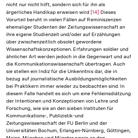
nicht nur nicht hilft, sondern sich für ihn als
ärgerliches Handikap erweisen wird
Zur
[14]
Dieses
Vorurteil beruht in vielen Fällen auf Reminiszenzen
Auflösung
ehemaliger Studenten der Zeitungswissenschaft an
der
ihre eigene Studienzeit und/oder auf Erzählungen
Fußnote
über zwischenzeitlich obsolet gewordene
Wissenschaftskonzeptionen. Erfahrungen soldier und
ähnlicher Art werden jedoch in die Gegenwart und auf
die Kommunikationswissenschaft übertragen. Auch
sie stellen ein Indiz für die Unkenntnis dar, die in
bezug auf journalistische Ausbildungsmöglichkeiten
bei Praktikern immer wieder zu beobachten sind. In
diesem Falle handelt es sich um eine Fehleinsdiätzung
der Intentionen und Konzeptionen von Lehre und
Forschung, wie sie an den sieben Instituten für
Kommunikations-, Publizistik-und
Zeitungswissenschaft der FU Berlin und der
Universitäten Bochum, Erlangen-Nürnberg, Göttingen,
Mainz, München und Münster sowie an den