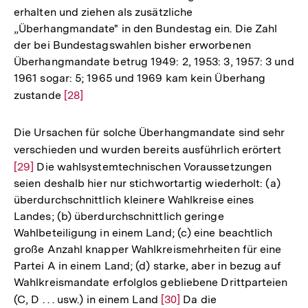
erhalten und ziehen als zusätzliche
„Überhangmandate" in den Bundestag ein. Die Zahl
der bei Bundestagswahlen bisher erworbenen
Überhangmandate betrug 1949: 2, 1953: 3, 1957: 3 und
1961 sogar: 5; 1965 und 1969 kam kein Überhang
zustande
Zur
[28]
Auflösung
der
Die Ursachen für solche Überhangmandate sind sehr
Fußnote
verschieden und wurden bereits ausführlich erörtert
Zur
[29]
Die wahlsystemtechnischen Voraussetzungen
Aufl
seien deshalb hier nur stichwortartig wiederholt: (a)
der
überdurchschnittlich kleinere Wahlkreise eines
Fußn
Landes; (b) überdurchschnittlich geringe
Wahlbeteiligung in einem Land; (c) eine beachtlich
große Anzahl knapper Wahlkreismehrheiten für eine
Partei A in einem Land; (d) starke, aber in bezug auf
Wahlkreismandate erfolglos gebliebene Drittparteien
(C, D . . . usw.) in einem Land
Zur
[30]
Da die