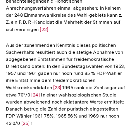
benachteiliegenden d'Hondt’schen
Anrechnungsverfahren einmal abgesehen: In keinem
der 248 Einmannwahlkreise des Wahl-gebiets kann z.
Z. ein F. D. P. -Kandidat die Mehrheit der Stimmen auf
sich vereinigen
Zur
[22]
Auflösung
der
Aus der zunehmenden Kenntnis dieses politischen
Fußnote
Sachverhalts resultiert auch die stetige Abnahme von
abgegebenen Erststimmen für freidemokratische
Direktkandidaten: In den Bundestagswahlen von 1953,
1957 und 1961 gaben nur noch rund 85 % FDP-Wähler
ihre Erststimme dem freidemokratischen
Wahlkreiskandidaten
Zur
[23]
1965 sank die Zahl sogar auf
etwa 70°/0
Zur
[24]
In einer wahlsoziologischen Studie
Auflösung
wurden abweichend noch eklatantere Werte ermittelt:
Auflösung
der
Danach betrug die Zahl der puristisch eingestellten
der
Fußnote
FDP-Wähler 1961 75%, 1965 56% und 1969 nur noch
Fußnote
43 0/0
Zur
[25]
1
Auflösung