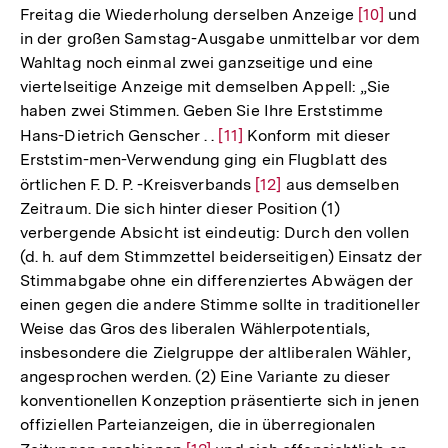
Freitag die Wiederholung derselben Anzeige
Zur
[10]
Auflösung
und
in der großen Samstag-Ausgabe unmittelbar vor dem
Auflösung
der
Wahltag noch einmal zwei ganzseitige und eine
der
Fußnote
viertelseitige Anzeige mit demselben Appell: „Sie
Fußnote
haben zwei Stimmen. Geben Sie Ihre Erststimme
Hans-Dietrich Genscher . .
Zur
[11]
Konform mit dieser
Erststim-men-Verwendung ging ein Flugblatt des
Auflösung
örtlichen F. D. P. -Kreisverbands
Zur
[12]
aus demselben
der
Zeitraum. Die sich hinter dieser Position (1)
Auflösung
Fußnote
verbergende Absicht ist eindeutig: Durch den vollen
der
(d. h. auf dem Stimmzettel beiderseitigen) Einsatz der
Fußnote
Stimmabgabe ohne ein differenziertes Abwägen der
einen gegen die andere Stimme sollte in traditioneller
Weise das Gros des liberalen Wählerpotentials,
insbesondere die Zielgruppe der altliberalen Wähler,
angesprochen werden. (2) Eine Variante zu dieser
konventionellen Konzeption präsentierte sich in jenen
offiziellen Parteianzeigen, die in überregionalen