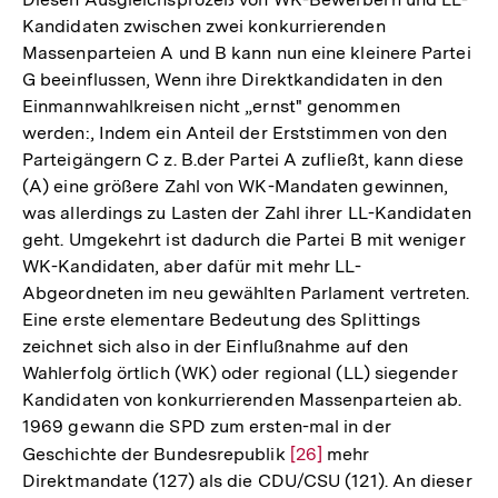
Kandidaten zwischen zwei konkurrierenden
Massenparteien A und B kann nun eine kleinere Partei
G beeinflussen, Wenn ihre Direktkandidaten in den
Einmannwahlkreisen nicht „ernst" genommen
werden:, Indem ein Anteil der Erststimmen von den
Parteigängern C z. B.der Partei A zufließt, kann diese
(A) eine größere Zahl von WK-Mandaten gewinnen,
was allerdings zu Lasten der Zahl ihrer LL-Kandidaten
geht. Umgekehrt ist dadurch die Partei B mit weniger
WK-Kandidaten, aber dafür mit mehr LL-
Abgeordneten im neu gewählten Parlament vertreten.
Eine erste elementare Bedeutung des Splittings
zeichnet sich also in der Einflußnahme auf den
Wahlerfolg örtlich (WK) oder regional (LL) siegender
Kandidaten von konkurrierenden Massenparteien ab.
1969 gewann die SPD zum ersten-mal in der
Geschichte der Bundesrepublik
Zur
[26]
mehr
Direktmandate (127) als die CDU/CSU (121). An dieser
Auflösung