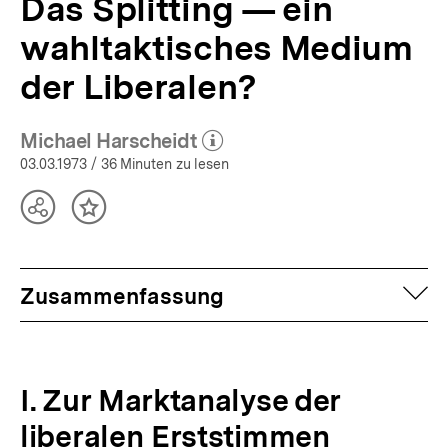
Das Splitting — ein
wahltaktisches Medium
der Liberalen?
Michael Harscheidt
(Mehr zum Autor)
öffnen
03.03.1973
/ 36 Minuten zu lesen
Teilen
Inhalt
Optionen
merken
anzeigen
auf
Zusammenfassung
I. Zur Marktanalyse der
liberalen Erststimmen