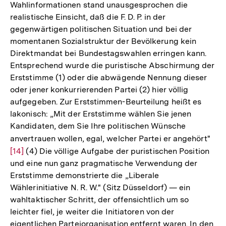
Wahlinformationen stand unausgesprochen die
realistische Einsicht, daß die F. D. P. in der
gegenwärtigen politischen Situation und bei der
momentanen Sozialstruktur der Bevölkerung kein
Direktmandat bei Bundestagswahlen erringen kann.
Entsprechend wurde die puristische Abschirmung der
Erststimme (1) oder die abwägende Nennung dieser
oder jener konkurrierenden Partei (2) hier völlig
aufgegeben. Zur Erststimmen-Beurteilung heißt es
lakonisch: „Mit der Erststimme wählen Sie jenen
Kandidaten, dem Sie Ihre politischen Wünsche
anvertrauen wollen, egal, welcher Partei er angehört"
Zur
[14]
(4) Die völlige Aufgabe der puristischen Position
Auf
und eine nun ganz pragmatische Verwendung der
der
Erststimme demonstrierte die „Liberale
Fuß
Wählerinitiative N. R. W." (Sitz Düsseldorf) — ein
wahltaktischer Schritt, der offensichtlich um so
leichter fiel, je weiter die Initiatoren von der
eigentlichen Parteiorganisation entfernt waren. In den