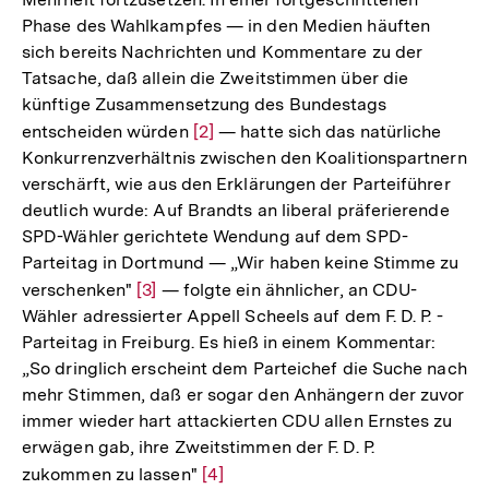
Phase des Wahlkampfes — in den Medien häuften
sich bereits Nachrichten und Kommentare zu der
Tatsache, daß allein die Zweitstimmen über die
künftige Zusammensetzung des Bundestags
entscheiden würden
Zur
[2]
— hatte sich das natürliche
Konkurrenzverhältnis zwischen den Koalitionspartnern
Auflösung
verschärft, wie aus den Erklärungen der Parteiführer
der
deutlich wurde: Auf Brandts an liberal präferierende
Fußnote
SPD-Wähler gerichtete Wendung auf dem SPD-
Parteitag in Dortmund — „Wir haben keine Stimme zu
verschenken"
Zur
[3]
— folgte ein ähnlicher, an CDU-
Wähler adressierter Appell Scheels auf dem F. D. P. -
Auflösung
Parteitag in Freiburg. Es hieß in einem Kommentar:
der
„So dringlich erscheint dem Parteichef die Suche nach
Fußnote
mehr Stimmen, daß er sogar den Anhängern der zuvor
immer wieder hart attackierten CDU allen Ernstes zu
erwägen gab, ihre Zweitstimmen der F. D. P.
zukommen zu lassen"
Zur
[4]