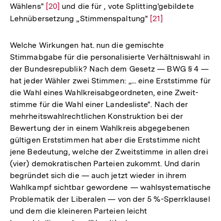
Wählens"
Zur
[20]
und die für , vote Splitting'gebildete
Lehnübersetzung „Stimmenspaltung"
Auflösung
Zur
[21]
der
Auflösung
Fußnote
der
Welche Wirkungen hat. nun die gemischte
Fußnote
Stimmabgabe für die personalisierte Verhältniswahl in
der Bundesrepublik? Nach dem Gesetz — BWG § 4 —
hat jeder Wähler zwei Stimmen: „... eine Erststimme für
die Wahl eines Wahlkreisabgeordneten, eine Zweit-
stimme für die Wahl einer Landesliste". Nach der
mehrheitswahlrechtlichen Konstruktion bei der
Bewertung der in einem Wahlkreis abgegebenen
gültigen Erststimmen hat aber die Erststimme nicht
jene Bedeutung, welche der Zweitstimme in allen drei
(vier) demokratischen Parteien zukommt. Und darin
begründet sich die — auch jetzt wieder in ihrem
Wahlkampf sichtbar gewordene — wahlsystematische
Problematik der Liberalen — von der 5 %-Sperrklausel
und dem die kleineren Parteien leicht