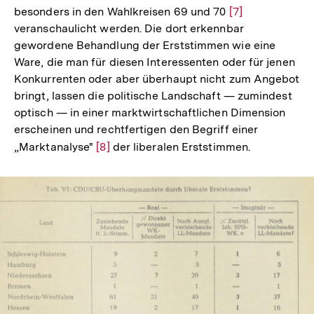
besonders in den Wahlkreisen 69 und 70
Zur
[7]
der
veranschaulicht werden. Die dort erkennbar
Auflösung
Fußnote
gewordene Behandlung der Erststimmen wie eine
der
Ware, die man für diesen Interessenten oder für jenen
Fußnote
Konkurrenten oder aber überhaupt nicht zum Angebot
bringt, lassen die politische Landschaft — zumindest
optisch — in einer marktwirtschaftlichen Dimension
erscheinen und rechtfertigen den Begriff einer
„Marktanalyse"
Zur
[8]
der liberalen Erststimmen.
Auflösung
der
Fußnote
In
Lightbox