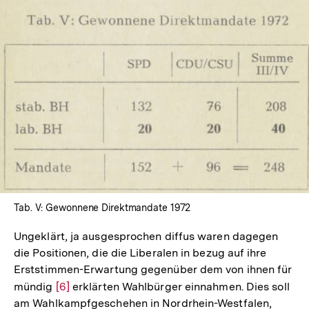
In
Lightbox
öffnen
Tab. V: Gewonnene Direktmandate 1972
Ungeklärt, ja ausgesprochen diffus waren dagegen
die Positionen, die die Liberalen in bezug auf ihre
Erststimmen-Erwartung gegenüber dem von ihnen für
mündig
Zur
[6]
erklärten Wahlbürger einnahmen. Dies soll
am Wahlkampfgeschehen in Nordrhein-Westfalen,
Auflösung