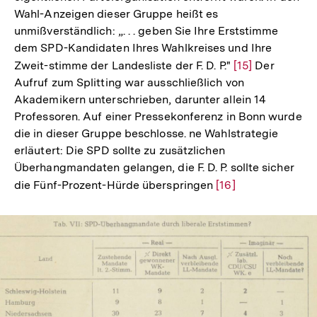
Wahl-Anzeigen dieser Gruppe heißt es
unmißverständlich: „. . . geben Sie Ihre Erststimme
dem SPD-Kandidaten Ihres Wahlkreises und Ihre
Zweit-stimme der Landesliste der F. D. P."
Zur
[15]
Der
Aufruf zum Splitting war ausschließlich von
Auflösung
Akademikern unterschrieben, darunter allein 14
der
Professoren. Auf einer Pressekonferenz in Bonn wurde
Fußnote
die in dieser Gruppe beschlosse. ne Wahlstrategie
erläutert: Die SPD sollte zu zusätzlichen
Überhangmandaten gelangen, die F. D. P. sollte sicher
die Fünf-Prozent-Hürde überspringen
Zur
[16]
Auflösung
der
Fußnote