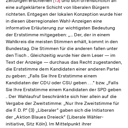
Zeitungen erschienen
Zur
[13]
und sich offensichtlich an
eine aufgeklärtere Schicht von liberalen Bürgern
Auflösung
richteten. Entgegen der lokalen Konzeption wurde hier
der
in diesen überregionalen Wahl-Anzeigen eine
Fußnote
informative Erläuterung zur wichtigsten Bedeutung
der Erststimme mitgegeben: „... Der, der in einem
Wahlkreis die meisten Stimmen erhält, kommt in den
Bundestag. Die Stimmen für die anderen fallen unter
den Tisch .. Gleichzeitig wurde hier dem Leser — im
Text der Anzeige — durchaus das Recht zugestanden,
die Erststimme dem Kandidaten einer anderen Partei
zu geben: „Falls Sie Ihre Erststimme einem
Kandidaten der CDU oder CSU geben . . ." bzw. „Falls
Sie Ihre Erststimme einem Kandidaten der SPD geben
.. Der Wahlaufruf beschränkte sich hier allein auf die
Vergabe der Zweitstimme: „Nur Ihre Zweitstimme für
die F. D. P." (3) „Liberaler" gaben sich die Initiatoren
der „Aktion Blaues Dreieck" (Liberale Wähler-
initiative, Sitz Köln). Im Mittelpunkt ihrer