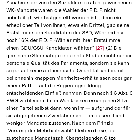
Zunahme der von den Sozialdemokraten gewonnenen
der
WK-Mandate waren die Wähler der F. D. P. nicht
Fußnote
unbeteiligt, wie festgestellt worden ist, „denn ein
erheblicher Teil von ihnen, etwa ein Drittel, gab seine
Erststimme den Kandidaten der SPD, Während nur
noch 16% der F. D. P. -Wähler mit ihrer Erststimme
einen CDU/CSU-Kandidaten wählten"
Zur
[27]
(2) Die
gemischte Stimmabgabe beeinflußt aber nicht nur die
Auflösung
personale Qualität des Parlaments, sondern sie kann
der
sogar auf seine arithmetische Quantität und damit —
Fußnote
bei ohnehin knappen Mehrheitsverhältnissen oder gar
einem Patt — auf die Regierungsbildung
entscheidenden Einfluß nehmen. Denn nach § 6 Abs. 3
BWG verbleiben die in Wahlkreisen errungenen Sitze
einer Partei selbst dann, wenn ihr — aufgrund der für
sie abgegebenen Zweitstimmen — in diesem Land
weniger Mandate zustehen. Nach dem Prinzip
„Vorrang der Mehrheitswahl" bleiben diese, die
zustehende Mandatszahl übersteigenden Sitze