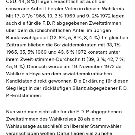
CSU: 44, 8 %) liegen. Beachtlich ist auch der
der
souveräne Anteil liberaler Voten in diesem Wahlkreis.
Fußnot
Mit 17, 3 °/o 1965, 10, 3 % 1969 und 9, 2% 1972 lagen
auch die für die F. D. P. abgegebenen Zweitstimmen
über dem durchschnittlichen Anteil im übrigen
Bundeswahlgebiet (12, 8%; 5, 8 %; 8, 4 %). Im gleichen
Zeitraum blieben die So-zialdemokraten mit 33, 1%
1965, 35, 5% 1969 und 43, 5 % 1972 konstant unter
ihrem Zweit-stimmen-Durchschnitt (39, 3 %; 42, 7 %;
45, 9 %). Dennoch wurde am 19. November 1972 der
Wahlkreis Hoya von dem sozialdemokratischen
Kandidaten direkt gewonnen. Die Erklärung für diesen
Sieg liegt in der rückläufigen Bilanz abgegebener F. D.
P. -Erststimmen.
Nun wird man nicht alle für die F. D. P. abgegebenen
Zweitstimmen des Wahlkreises 28 als eine
Wahlaussage ausschließlich liberaler Stammwähler
Zum
veranschlagen wollen. Dafür liegen viel zu hohe
Seite