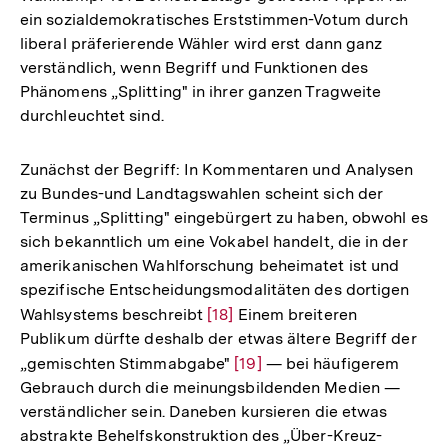
ein sozialdemokratisches Erststimmen-Votum durch
liberal präferierende Wähler wird erst dann ganz
verständlich, wenn Begriff und Funktionen des
Phänomens „Splitting" in ihrer ganzen Tragweite
durchleuchtet sind.
Zunächst der Begriff: In Kommentaren und Analysen
zu Bundes-und Landtagswahlen scheint sich der
Terminus „Splitting" eingebürgert zu haben, obwohl es
sich bekanntlich um eine Vokabel handelt, die in der
amerikanischen Wahlforschung beheimatet ist und
spezifische Entscheidungsmodalitäten des dortigen
Wahlsystems beschreibt
Zur
[18]
Einem breiteren
Publikum dürfte deshalb der etwas ältere Begriff der
Auflösung
„gemischten Stimmabgabe"
Zur
[19]
— bei häufigerem
der
Gebrauch durch die meinungsbildenden Medien —
Auflösung
Fußnote
verständlicher sein. Daneben kursieren die etwas
der
abstrakte Behelfskonstruktion des „Über-Kreuz-
Fußnote