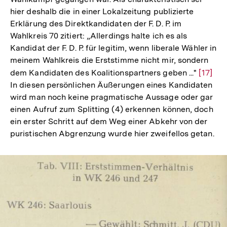
hier deshalb die in einer Lokalzeitung publizierte
Erklärung des Direktkandidaten der F. D. P. im
Wahlkreis 70 zitiert: „Allerdings halte ich es als
Kandidat der F. D. P. für legitim, wenn liberale Wähler in
meinem Wahlkreis die Erststimme nicht mir, sondern
dem Kandidaten des Koalitionspartners geben ..."
Zur
[17]
In diesen persönlichen Äußerungen eines Kandidaten
Auflös
wird man noch keine pragmatische Aussage oder gar
der
einen Aufruf zum Splitting (4) erkennen können, doch
Fußnot
ein erster Schritt auf dem Weg einer Abkehr von der
puristischen Abgrenzung wurde hier zweifellos getan.