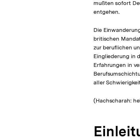
mußten sofort Deu
entgehen.
Die Einwanderung
britischen Mandat
zur beruflichen u
Eingliederung in 
Erfahrungen in v
Berufsumschichtu
aller Schwierigk
(Hachscharah: heb
Einlei