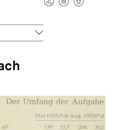
Artikel
Teilen
Inhalt
drucken
Optionen
merken
anzeigen
aufklappen
ach