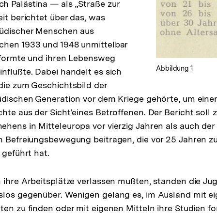
h Palästina — als „Straße zur
eit berichtet über das, was
jüdischer Menschen aus
chen 1933 und 1948 unmittelbar
e formte und ihren Lebensweg
Abbildung 1
nflußte. Dabei handelt es sich
die zum Geschichtsbild der
üdischen Generation vor dem Kriege gehörte, um eine
hte aus der Sicht'eines Betroffenen. Der Bericht soll
hens in Mitteleuropa vor vierzig Jahren als auch der
n Befreiungsbewegung beitragen, die vor 25 Jahren z
 geführt hat.
 ihre Arbeitsplätze verlassen mußten, standen die Ju
los gegenüber. Wenigen gelang es, im Ausland mit ei
ten zu finden oder mit eigenen Mitteln ihre Studien fo