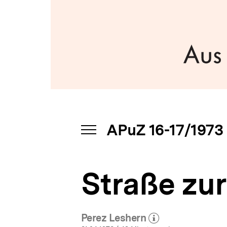
bpb.de
a
t
i
o
n
APuZ 16-17/1973
INHALTSNAVIGATION
ÖFFNEN
Straße zu
Perez Leshern
(Mehr zum Autor)