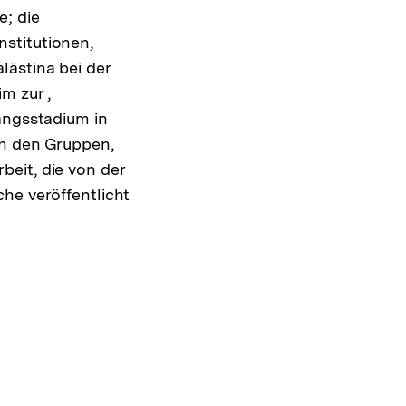
e; die
stitutionen,
lästina bei der
m zur ,
angsstadium in
in den Gruppen,
eit, die von der
he veröffentlicht