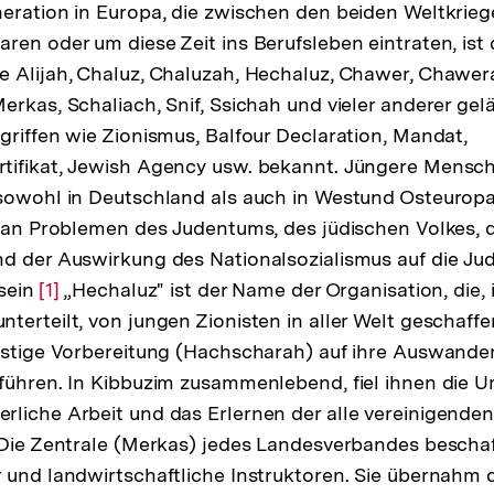
eration in Europa, die zwischen den beiden Weltkrie
ren oder um diese Zeit ins Berufsleben eintraten, ist
e Alijah, Chaluz, Chaluzah, Hechaluz, Chawer, Chawe
erkas, Schaliach, Snif, Ssichah und vieler anderer gel
griffen wie Zionismus, Balfour Declaration, Mandat,
tifikat, Jewish Agency usw. bekannt. Jüngere Mens
 sowohl in Deutschland als auch in Westund Osteurop
e an Problemen des Judentums, des jüdischen Volkes, 
d der Auswirkung des Nationalsozialismus auf die Ju
 sein
Zur
[1]
„Hechaluz" ist der Name der Organisation, die, 
terteilt, von jungen Zionisten in aller Welt geschaff
Auflösung
eistige Vorbereitung (Hachscharah) auf ihre Auswand
der
führen. In Kibbuzim zusammenlebend, fiel ihnen die U
Fußnote
liche Arbeit und das Erlernen der alle vereinigende
 Die Zentrale (Merkas) jedes Landesverbandes beschaf
 und landwirtschaftliche Instruktoren. Sie übernahm