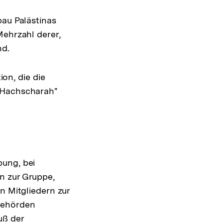
bau Palästinas
Mehrzahl derer,
nd.
ion, die die
d-Hachscharah"
bung, bei
n zur Gruppe,
n Mitgliedern zur
 Behörden
uß der