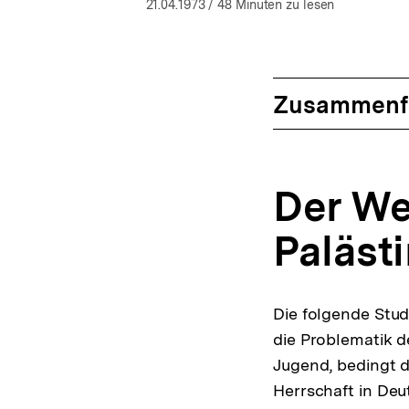
öffnen
21.04.1973
/ 48 Minuten zu lesen
Zusammenf
Der We
Paläst
Die folgende Stu
die Problematik d
Jugend, bedingt d
Herrschaft in Deu