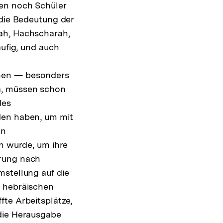
gen noch Schüler
 die Bedeutung der
rah, Hachscharah,
äufig, und auch
chen — besonders
a, müssen schon
des
den haben, um mit
in
en wurde, um ihre
erung nach
mstellung auf die
n hebräischen
fte Arbeitsplätze,
 die Herausgabe