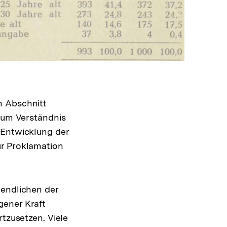
In
Lightbox
öffnen
n Abschnitt
 zum Verständnis
 Entwicklung der
ur Proklamation
gendlichen der
gener Kraft
rtzusetzen. Viele