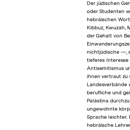
Der jüdischen Gen
oder Studenten wa
hebräischen Wort
Kibbuz, Kwuzah, M
der Gehalt von Be
Einwanderungszer
nichtjüdische —,
tieferes Interess
Antisemitismus un
ihnen vertraut zu
Landesverbände un
berufliche und g
Palästina durchzu
ungewohnte körper
Sprache leichter.
hebräische Lehrer