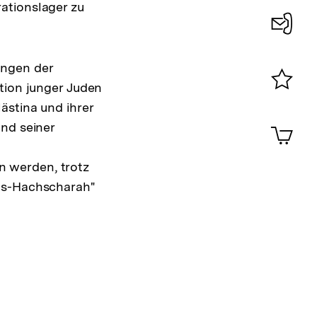
ationslager zu
Konta
ungen der
0
tion junger Juden
Merklist
ästina und ihrer
ansehen
0
und seiner
Artik
im
Shop-
 werden, trotz
Warenko
ansehen
nds-Hachscharah"