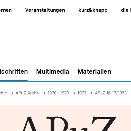
ernen
Veranstaltungen
kurz&knapp
die
tschriften
Multimedia
Materialien
ion
chte
APuZ Archiv
1970 - 1979
1973
APuZ 16-17/1973