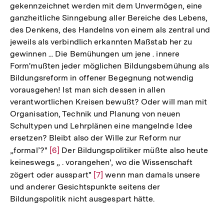
gekennzeichnet werden mit dem Unvermögen, eine
ganzheitliche Sinngebung aller Bereiche des Lebens,
des Denkens, des Handelns von einem als zentral und
jeweils als verbindlich erkannten Maßstab her zu
gewinnen ... Die Bemühungen um jene . innere
Form'mußten jeder möglichen Bildungsbemühung als
Bildungsreform in offener Begegnung notwendig
vorausgehen! Ist man sich dessen in allen
verantwortlichen Kreisen bewußt? Oder will man mit
Organisation, Technik und Planung von neuen
Schultypen und Lehrplänen eine mangelnde Idee
ersetzen? Bleibt also der Wille zur Reform nur
„formal’?"
Zur
[6]
Der Bildungspolitiker müßte also heute
keineswegs „ . vorangehen', wo die Wissenschaft
Auflösung
zögert oder ausspart"
Zur
[7]
wenn man damals unsere
der
und anderer Gesichtspunkte seitens der
Auflösung
Fußnote
Bildungspolitik nicht ausgespart hätte.
der
Fußnote