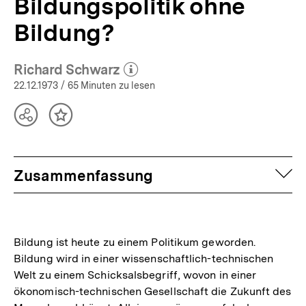
Bildungspolitik ohne
Bildung?
Richard Schwarz
(Mehr zum Autor)
öffnen
22.12.1973
/ 65 Minuten zu lesen
Teilen
Inhalt
Optionen
merken
anzeigen
auf
Zusammenfassung
Bildung ist heute zu einem Politikum geworden.
Bildung wird in einer wissenschaftlich-technischen
Welt zu einem Schicksalsbegriff, wovon in einer
ökonomisch-technischen Gesellschaft die Zukunft des