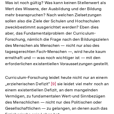
Was ist noch gültig? Was kann keinen Stellenwert als
der
Wert des Wissens, der Ausbildung und der Bildung
Fußnote
mehr beanspruchen? Nach welchen Zielsetzungen
sollen also die Ziele der Schulen und Hochschulen
zweckbestimmt ausgerichtet werden? Eben dies
aber, das Fundamentalproblem der Curriculum-
Forschung, nämlich die Frage nach den Bildungszielen
des Menschen als Menschen — nicht nur also des
tagesgerechten Fach-Menschen —, wird heute kaum
ernsthaft und — was noch wichtiger ist — mit den
erforderlichen existentiellen Voraussetzungen gestellt.
Curriculum-Forschung leidet heute nicht nur an einem
„erzieherischen Defizit"
Zur
[9]
sie leidet viel mehr noch an
einem existentiellen Defizit, an dem mangelnden
Auflösung
Vermögen, zu fundamentalen Wert-und Sinnbezügen
der
des Menschlichen — nicht nur des Politischen oder
Fußnote
Gesellschaftlichen — zu gelangen, an denen auch das