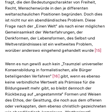
fragt, die den Bedeutungscharakter von Freiheit,
Recht, Menschenwürde in den je differenten
weltanschaulichen Positionen begründen. Doch dies
ist nicht nur ein abendländisches Problem. Diese
Frage nach der „Einen Welt" als nach einer möglichen
Gemeinsamkeit der Werterfahrungen, der
Denkformen, der Lebensformen, des Selbst-und
Weltverständnisses ist ein weltweites Problem,
worüber anderswo eingehend gehandelt wurde
Zur
[15]
Auflösun
der
Wenn es nun gewiß auch kein „Traumziel universeller
Fußnote
Konsensbildung in formalistischen, alle Bürger
beteiligenden Verfahren"
Zur
[16]
gibt, wenn es ebenso
keine verbindliche Wertwelt als Prämisse für die
Auflösung
Bildungswelt mehr gibt, so bleibt dennoch der
der
Rückbezug auf „angestammte" Formen und Weisen
Fußnote
des Ethos, der Gesittung, die noch aus dem offenen
oder verkappten, dem ebenso christlich-gezeichneten