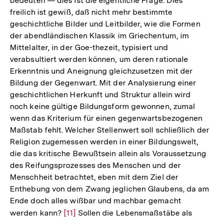
bedeuten — dies ist die eigentliche Frage. Dies
freilich ist gewiß, daß nicht mehr bestimmte
geschichtliche Bilder und Leitbilder, wie die Formen
der abendländischen Klassik im Griechentum, im
Mittelalter, in der Goe-thezeit, typisiert und
verabsultiert werden können, um deren rationale
Erkenntnis und Aneignung gleichzusetzen mit der
Bildung der Gegenwart. Mit der Analysierung einer
geschichtlichen Herkunft und Struktur allein wird
noch keine gültige Bildungsform gewonnen, zumal
wenn das Kriterium für einen gegenwartsbezogenen
Maßstab fehlt. Welcher Stellenwert soll schließlich der
Religion zugemessen werden in einer Bildungswelt,
die das kritische Bewußtsein allein als Voraussetzung
des Reifungsprozesses des Menschen und der
Menschheit betrachtet, eben mit dem Ziel der
Enthebung von dem Zwang jeglichen Glaubens, da am
Ende doch alles wißbar und machbar gemacht
werden kann?
Zur
[11]
Sollen die Lebensmaßstäbe als