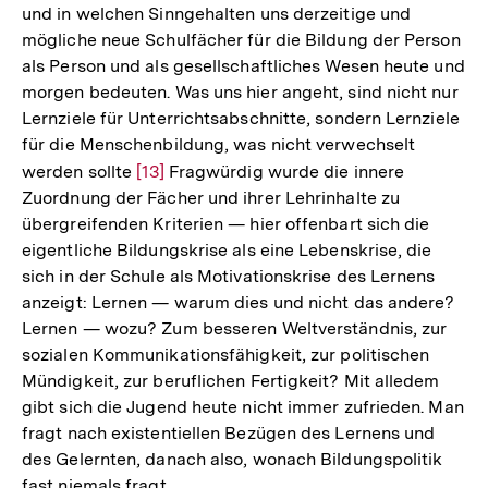
und in welchen Sinngehalten uns derzeitige und
mögliche neue Schulfächer für die Bildung der Person
als Person und als gesellschaftliches Wesen heute und
morgen bedeuten. Was uns hier angeht, sind nicht nur
Lernziele für Unterrichtsabschnitte, sondern Lernziele
für die Menschenbildung, was nicht verwechselt
werden sollte
Zur
[13]
Fragwürdig wurde die innere
Zuordnung der Fächer und ihrer Lehrinhalte zu
Auflösung
übergreifenden Kriterien — hier offenbart sich die
der
eigentliche Bildungskrise als eine Lebenskrise, die
Fußnote
sich in der Schule als Motivationskrise des Lernens
anzeigt: Lernen — warum dies und nicht das andere?
Lernen — wozu? Zum besseren Weltverständnis, zur
sozialen Kommunikationsfähigkeit, zur politischen
Mündigkeit, zur beruflichen Fertigkeit? Mit alledem
gibt sich die Jugend heute nicht immer zufrieden. Man
fragt nach existentiellen Bezügen des Lernens und
des Gelernten, danach also, wonach Bildungspolitik
fast niemals fragt.