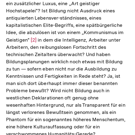
ein zusätzlicher Luxus, eine „Art geistiger
Hochstapelei"? Ist Bildung nicht Ausdruck eines
antiquierten Lebensver-ständnisses, eines
kapitalistischen Elite-Begriffs, eine spätbürgerliche
Idee, die abzulösen ist von einem „Kommunismus im
Geistigen"
Zur
[2]
in dem die Intelligenz, Arbeiter unter
Arbeitern, den reibungslosen Fortschritt des
Auflösung
technischen Zeitalters überwacht? Und haben
der
Bildungsplanungen wirklich noch etwas mit Bildung
Fußnote
zu tun — sofern eben nicht nur die Ausbildung zu
Kenntnissen und Fertigkeiten in Rede steht? Ja, ist
man sich dort überhaupt immer dieser benannten
Probleme bewußt? Wird nicht Bildung auch in
westlichen Deklarationen oft genug ohne
wesenhaften Hintergrund, nur als Transparent für ein
längst verlorenes Bewußtsein genommen, als ein
Phantom für ein sogenanntes höheres Menschentum,
eine höhere Kulturauffassung oder für ein
verschwommenes Humanitäts-Gerede?