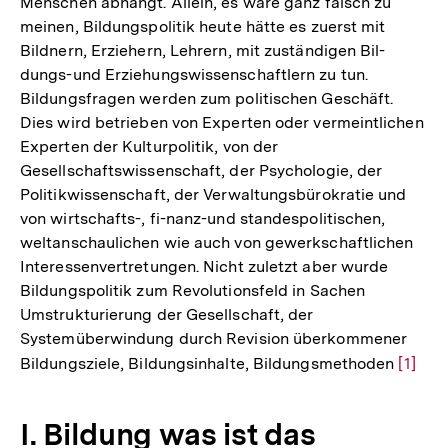
Menschen abhängt. Allein, es wäre ganz falsch zu
meinen, Bildungspolitik heute hätte es zuerst mit
Bildnern, Erziehern, Lehrern, mit zuständigen Bil-
dungs-und Erziehungswissenschaftlern zu tun.
Bildungsfragen werden zum politischen Geschäft.
Dies wird betrieben von Experten oder vermeintlichen
Experten der Kulturpolitik, von der
Gesellschaftswissenschaft, der Psychologie, der
Politikwissenschaft, der Verwaltungsbürokratie und
von wirtschafts-, fi-nanz-und standespolitischen,
weltanschaulichen wie auch von gewerkschaftlichen
Interessenvertretungen. Nicht zuletzt aber wurde
Bildungspolitik zum Revolutionsfeld in Sachen
Umstrukturierung der Gesellschaft, der
Systemüberwindung durch Revision überkommener
Bildungsziele, Bildungsinhalte, Bildungsmethoden
Zur
[1]
Auflö
der
I. Bildung was ist das
Fußno