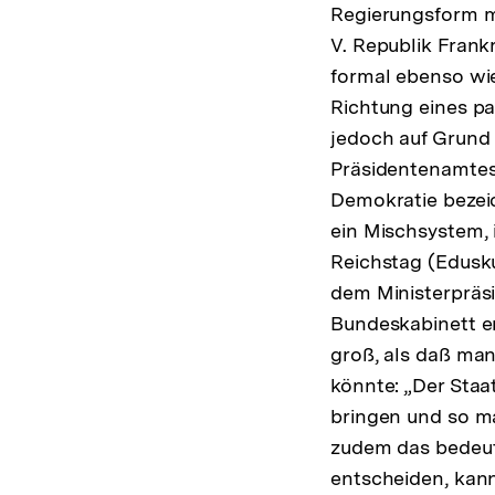
Regierungsform m
V. Republik Frankr
formal ebenso wie
Richtung eines p
jedoch auf Grund
Präsidentenamtes 
Demokratie bezeic
ein Mischsystem,
Reichstag (Edusku
dem Ministerpräsi
Bundeskabinett en
groß, als daß ma
könnte: „Der Staa
bringen und so ma
zudem das bedeut
entscheiden, kann