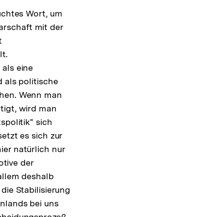
auchtes Wort, um
rschaft mit der
t
t.
als eine
 als politische
sehen. Wenn man
tigt, wird man
politik" sich
etzt es sich zur
er natürlich nur
tive der
 allem deshalb
die Stabilisierung
nnlands bei uns
scheidungsprozeß