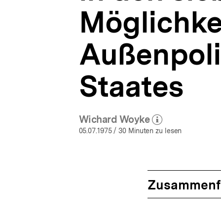
Möglichke
Außenpolit
Staates
Wichard Woyke
(Mehr zum Autor)
öffnen
05.07.1975
/ 30 Minuten zu lesen
Zusammenf