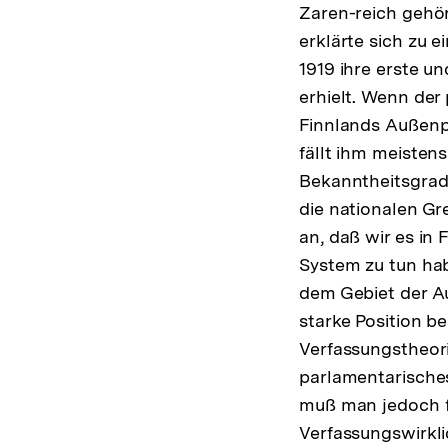
Zaren-reich gehö
erklärte sich zu e
1919 ihre erste u
erhielt. Wenn der 
Finnlands Außenp
fällt ihm meisten
Bekanntheitsgrad 
die nationalen Gr
an, daß wir es in 
System zu tun hab
dem Gebiet der Au
starke Position b
Verfassungstheori
parlamentarische
muß man jedoch fe
Verfassungswirkli