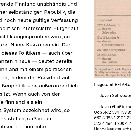
rende Finnland unabhängig und
iner selbständigen Republik, die
nd noch heute gültige Verfassung
politisch interessierte Bürger auf
olitik angesprochen wird, so
s der Name Kekkonen ein. Der
dieses Politikers — auch über
enzen hinaus — deutet bereits
Finnland mit einem politischen
en, in dem der Präsident auf
Insgesamt EFTA-Lä
ßenpolitik eine außerordentlich
esitzt. Wenn auch von der
— davon Schweden
e finnland als ein
— davon Großbrita
s System bezeichnet wird, so
UdSSR 2 534 153 85 
ststellen, daß in der
569 3 383 1 219 1 21
522 4 494 4 200 4 7
chkeit die finnische
Handelsaustausch m