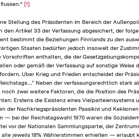
flussen.“
Zur
[1]
Auflösung
der
e Stellung des Präsidenten im Bereich der Außenpoli
Fußnote
rch den Artikel 33 der Verfassung abgesichert, der fo
ident bestimmt die Beziehungen Finnlands zu den ausw
wärtigen Staaten bedürfen jedoch insoweit der Zusti
ie Vorschriften enthalten, die der Gesetzgebungskomp
fallen oder gemäß der Verfassung auf sonstige Weise
fordern. Uber Krieg und Frieden entscheidet der Präsi
ichstags ..." Neben der verfassungsrechtlich stark 
 noch zwei weitere Faktoren, die die Position des Prä
ten: Erstens die Existenz eines Vielparteiensystems
ten der Nachkriegspräsidenten Paasikivi und Kekkonen
m — bei der Reichstagswahl 1970 waren die Sozialdem
rtei vor der Nationalen Sammlungspartei, der Zentrum
alle jeweils 18% Wählerstimmen erhielten — erlaubt k