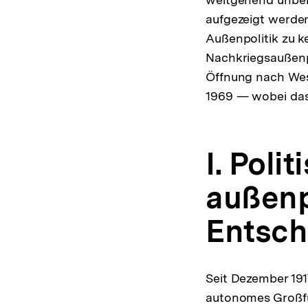
aufgezeigt werde
Außenpolitik zu k
Nachkriegsaußenpo
Öffnung nach West
1969 — wobei das
I. Poli
außenp
Entsch
Seit Dezember 1917
autonomes Großf