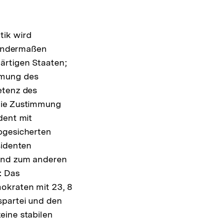
tik wird
lgendermaßen
ärtigen Staaten;
mmung des
etenz des
 die Zustimmung
dent mit
abgesicherten
sidenten
 und zum anderen
: Das
okraten mit 23, 8
spartei und den
eine stabilen