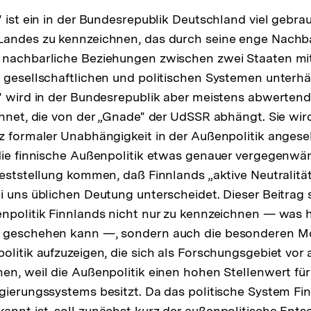
" ist ein in der Bundesrepublik Deutschland viel gebr
Landes zu kennzeichnen, das durch seine enge Nachba
 nachbarliche Beziehungen zwischen zwei Staaten mi
 gesellschaftlichen und politischen Systemen unterhäl
" wird in der Bundesrepublik aber meistens abwertend 
chnet, die von der „Gnade" der UdSSR abhängt. Sie wird
tz formaler Unabhängigkeit in der Außenpolitik ange
die finnische Außenpolitik etwas genauer vergegenwär
Feststellung kommen, daß Finnlands „aktive Neutralitäts
i uns üblichen Deutung unterscheidet. Dieser Beitrag s
npolitik Finnlands nicht nur zu kennzeichnen — was hi
 geschehen kann —, sondern auch die besonderen Mo
olitik aufzuzeigen, die sich als Forschungsgebiet vor
en, weil die Außenpolitik einen hohen Stellenwert für 
gierungssystems besitzt. Da das politische System Fi
nnt ist, soll zunächst kurz der außenpolitische Ent