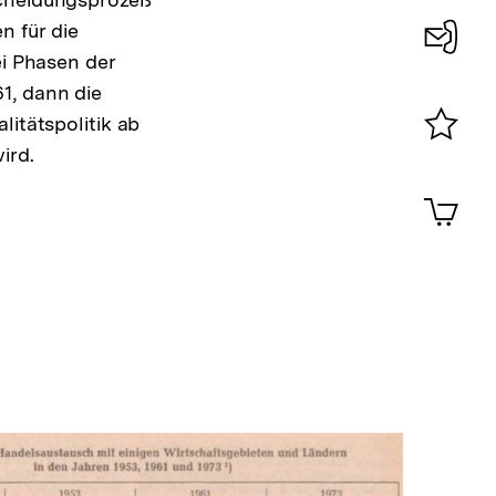
n für die
ei Phasen der
Konta
1, dann die
0
litätspolitik ab
ird.
Merklist
ansehen
0
Artik
im
Shop-
Warenko
ansehen