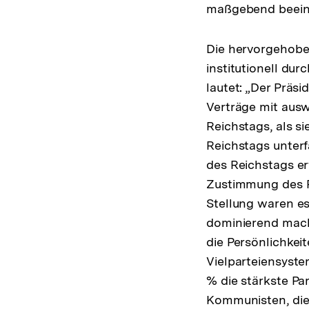
maßgebend beein
Die hervorgehoben
institutionell du
lautet: „Der Präs
Verträge mit aus
Reichstags, als s
Reichstags unter
des Reichstags er
Zustimmung des Re
Stellung waren es
dominierend mach
die Persönlichkei
Vielparteiensyste
% die stärkste Pa
Kommunisten, die 