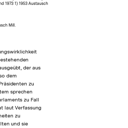
und 1973 1) 1953 Austausch
sch Mill.
ungswirklichkeit
 bestehenden
ausgeübt, der aus
lso dem
Präsidenten zu
stem sprechen
rlaments zu Fall
at laut Verfassung
eiten zu
lten und sie