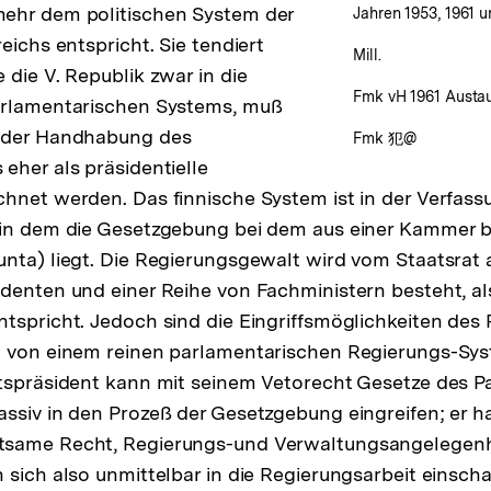
ehr dem politischen System der
Jahren 1953, 1961 
eichs entspricht. Sie tendiert
Mill.
 die V. Republik zwar in die
Fmk vH 1961 Austau
arlamentarischen Systems, muß
 der Handhabung des
Fmk 犯@
eher als präsidentielle
hnet werden. Das finnische System ist in der Verfass
 in dem die Gesetzgebung bei dem aus einer Kammer
nta) liegt. Die Regierungsgewalt wird vom Staatsrat 
denten und einer Reihe von Fachministern besteht, a
tspricht. Jedoch sind die Eingriffsmöglichkeiten des 
n von einem reinen parlamentarischen Regierungs-Sy
tspräsident kann mit seinem Vetorecht Gesetze des Pa
ssiv in den Prozeß der Gesetzgebung eingreifen; er h
same Recht, Regierungs-und Verwaltungsangelegenh
 sich also unmittelbar in die Regierungsarbeit einscha