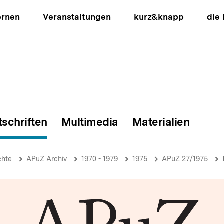
ernen
Veranstaltungen
kurz&knapp
die
tschriften
Multimedia
Materialien
ion
chte
APuZ Archiv
1970 - 1979
1975
APuZ 27/1975
F