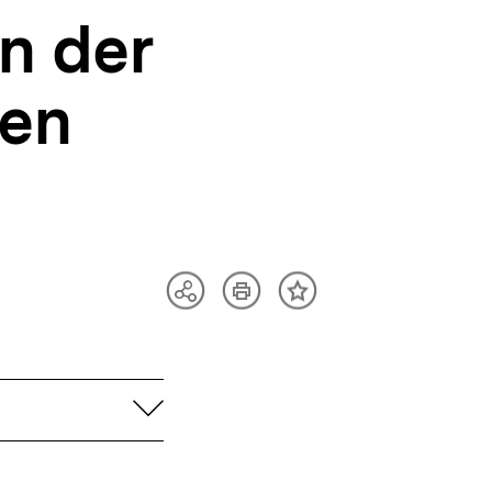
n der
len
Artikel
Teilen
Inhalt
drucken
Optionen
merken
anzeigen
aufklappen