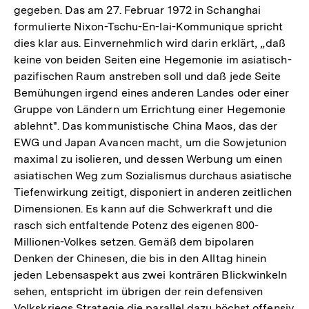
gegeben. Das am 27. Februar 1972 in Schanghai
formulierte Nixon-Tschu-En-lai-Kommunique spricht
dies klar aus. Einvernehmlich wird darin erklärt, „daß
keine von beiden Seiten eine Hegemonie im asiatisch-
pazifischen Raum anstreben soll und daß jede Seite
Bemühungen irgend eines anderen Landes oder einer
Gruppe von Ländern um Errichtung einer Hegemonie
ablehnt". Das kommunistische China Maos, das der
EWG und Japan Avancen macht, um die Sowjetunion
maximal zu isolieren, und dessen Werbung um einen
asiatischen Weg zum Sozialismus durchaus asiatische
Tiefenwirkung zeitigt, disponiert in anderen zeitlichen
Dimensionen. Es kann auf die Schwerkraft und die
rasch sich entfaltende Potenz des eigenen 800-
Millionen-Volkes setzen. Gemäß dem bipolaren
Denken der Chinesen, die bis in den Alltag hinein
jeden Lebensaspekt aus zwei konträren Blickwinkeln
sehen, entspricht im übrigen der rein defensiven
Volkskriegs Strategie die parallel dazu höchst offensiv