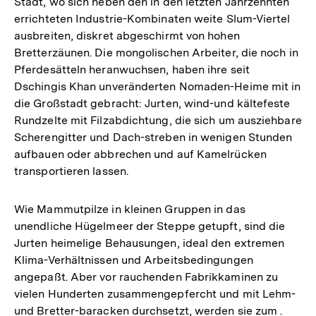
Stadt, wo sich neben den in den letzten Jahrzehnten
errichteten Industrie-Kombinaten weite Slum-Viertel
ausbreiten, diskret abgeschirmt von hohen
Bretterzäunen. Die mongolischen Arbeiter, die noch in
Pferdesätteln heranwuchsen, haben ihre seit
Dschingis Khan unveränderten Nomaden-Heime mit in
die Großstadt gebracht: Jurten, wind-und kältefeste
Rundzelte mit Filzabdichtung, die sich um ausziehbare
Scherengitter und Dach-streben in wenigen Stunden
aufbauen oder abbrechen und auf Kamelrücken
transportieren lassen.
Wie Mammutpilze in kleinen Gruppen in das
unendliche Hügelmeer der Steppe getupft, sind die
Jurten heimelige Behausungen, ideal den extremen
Klima-Verhältnissen und Arbeitsbedingungen
angepaßt. Aber vor rauchenden Fabrikkaminen zu
vielen Hunderten zusammengepfercht und mit Lehm-
und Bretter-baracken durchsetzt, werden sie zum .