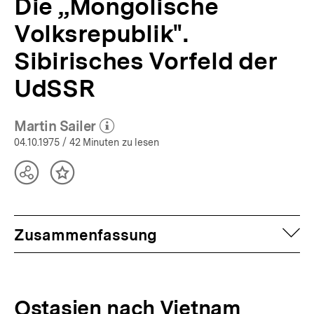
Die „Mongolische
Volksrepublik".
Sibirisches Vorfeld der
UdSSR
Martin Sailer
(Mehr zum Autor)
öffnen
04.10.1975
/ 42 Minuten zu lesen
Teilen
Inhalt
Optionen
merken
anzeigen
auf
Zusammenfassung
Ostasien nach Vietnam