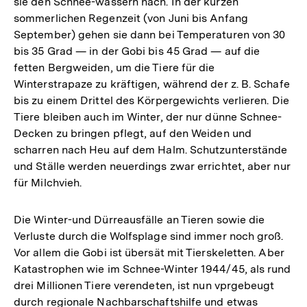
sie den Schnee-wassern nach. In der kurzen
sommerlichen Regenzeit (von Juni bis Anfang
September) gehen sie dann bei Temperaturen von 30
bis 35 Grad — in der Gobi bis 45 Grad — auf die
fetten Bergweiden, um die Tiere für die
Winterstrapaze zu kräftigen, während der z. B. Schafe
bis zu einem Drittel des Körpergewichts verlieren. Die
Tiere bleiben auch im Winter, der nur dünne Schnee-
Decken zu bringen pflegt, auf den Weiden und
scharren nach Heu auf dem Halm. Schutzunterstände
und Ställe werden neuerdings zwar errichtet, aber nur
für Milchvieh.
Die Winter-und Dürreausfälle an Tieren sowie die
Verluste durch die Wolfsplage sind immer noch groß.
Vor allem die Gobi ist übersät mit Tierskeletten. Aber
Katastrophen wie im Schnee-Winter 1944/45, als rund
drei Millionen Tiere verendeten, ist nun vprgebeugt
Zum
durch regionale Nachbarschaftshilfe und etwas
Seite