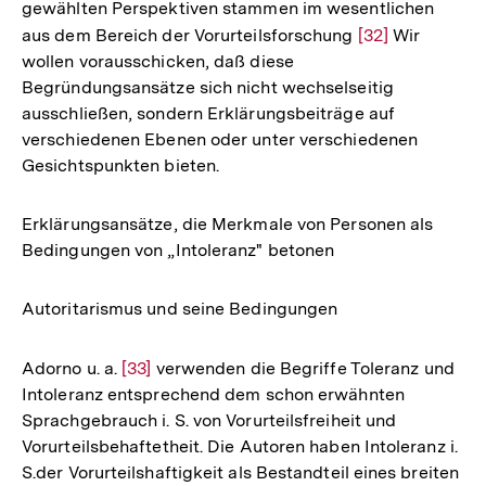
gewählten Perspektiven stammen im wesentlichen
aus dem Bereich der Vorurteilsforschung
Zur
[32]
Wir
wollen vorausschicken, daß diese
Auflösung
Begründungsansätze sich nicht wechselseitig
der
ausschließen, sondern Erklärungsbeiträge auf
Fußnote
verschiedenen Ebenen oder unter verschiedenen
Gesichtspunkten bieten.
Erklärungsansätze, die Merkmale von Personen als
Bedingungen von „Intoleranz" betonen
Autoritarismus und seine Bedingungen
Adorno u. a.
Zur
[33]
verwenden die Begriffe Toleranz und
Intoleranz entsprechend dem schon erwähnten
Auflösung
Sprachgebrauch i. S. von Vorurteilsfreiheit und
der
Vorurteilsbehaftetheit. Die Autoren haben Intoleranz i.
Fußnote
S.der Vorurteilshaftigkeit als Bestandteil eines breiten