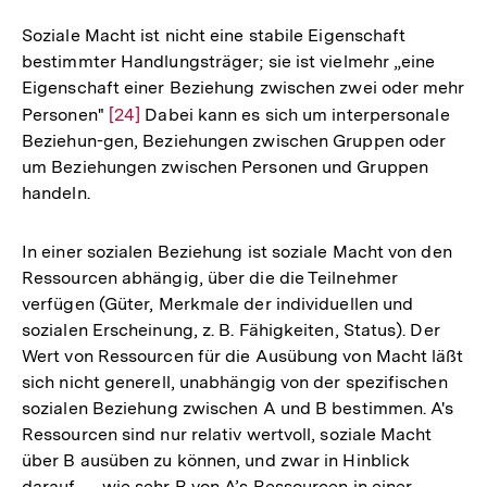
Soziale Macht ist nicht eine stabile Eigenschaft
bestimmter Handlungsträger; sie ist vielmehr „eine
Eigenschaft einer Beziehung zwischen zwei oder mehr
Personen"
Zur
[24]
Dabei kann es sich um interpersonale
Beziehun-gen, Beziehungen zwischen Gruppen oder
Auflösung
um Beziehungen zwischen Personen und Gruppen
der
handeln.
Fußnote
In einer sozialen Beziehung ist soziale Macht von den
Ressourcen abhängig, über die die Teilnehmer
verfügen (Güter, Merkmale der individuellen und
sozialen Erscheinung, z. B. Fähigkeiten, Status). Der
Wert von Ressourcen für die Ausübung von Macht läßt
sich nicht generell, unabhängig von der spezifischen
sozialen Beziehung zwischen A und B bestimmen. A's
Ressourcen sind nur relativ wertvoll, soziale Macht
über B ausüben zu können, und zwar in Hinblick
darauf — wie sehr B von A’s Ressourcen in einer