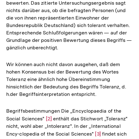
bewerten. Das zitierte Untersuchungsergebnis sagt
nichts darüber aus, ob die befragten Personen (und
die von ihnen repräsentierten Einwohner der
Bundesrepublik Deutschland) sich tolerant verhalten.
Entsprechende Schlußfolgerungen wären — auf der
Grundlage der positiven Bewertung dieses Begriffs —
gänzlich unberechtigt.
Wir können auch nicht davon ausgehen, daß dem
hohen Konsensus bei der Bewertung des Wortes
Toleranz eine ähnlich hohe Übereinstimmung
hinsichtlich der Bedeutung des Begriffs Toleranz, d.
h.der Begriffsinterpretation entspricht.
Begriffsbestimmungen Die „Encyclopaedia of the
Social Sciences"
Zur
[2]
enthält das Stichwort „Toleranz"
nicht, wohl aber „Intoleranz". In der „International
Auflösung
Ency-clopedia of the Social Sciences"
Zur
[3]
findet sich
der