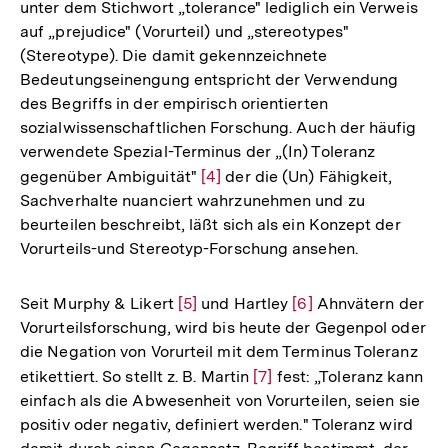
unter dem Stichwort „tolerance" lediglich ein Verweis
Auflösung
Fußnote
auf „prejudice" (Vorurteil) und „stereotypes"
der
(Stereotype). Die damit gekennzeichnete
Fußnote
Bedeutungseinengung entspricht der Verwendung
des Begriffs in der empirisch orientierten
sozialwissenschaftlichen Forschung. Auch der häufig
verwendete Spezial-Terminus der „(In) Toleranz
gegenüber Ambiguität"
Zur
[4]
der die (Un) Fähigkeit,
Sachverhalte nuanciert wahrzunehmen und zu
Auflösung
beurteilen beschreibt, läßt sich als ein Konzept der
der
Vorurteils-und Stereotyp-Forschung ansehen.
Fußnote
Seit Murphy & Likert
Zur
[5]
und Hartley
Zur
[6]
Ahnvätern der
Vorurteilsforschung, wird bis heute der Gegenpol oder
Auflösung
Auflösung
die Negation von Vorurteil mit dem Terminus Toleranz
der
der
etikettiert. So stellt z. B. Martin
Zur
[7]
fest: „Toleranz kann
Fußnote
Fußnote
einfach als die Abwesenheit von Vorurteilen, seien sie
Auflösung
positiv oder negativ, definiert werden." Toleranz wird
der