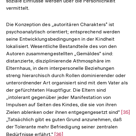
soziale Einflüsse werden über die Persönlichkeit
vermittelt.
Die Konzeption des „autoritären Charakters* ist
psychoanalytisch orientiert; entsprechend werden
seine Entwicklungsbedingungen in der Kindheit
lokalisiert. Wesentliche Bestandteile des von den
Autoren zusammengestellten „Gemäldes" sind:
distanzierte, disziplinierende Athmosphäre im
Elternhaus, in dem interpersonelle Beziehungen
streng hierarchisch durch Rollen dominierender oder
unterordnender Art organisiert sind mit dem Vater als
der gefürchteten Hauptfigur. Die Eltern sind
„intolerant gegenüber jeder Manifestation von
Impulsen auf Seiten des Kindes, die sie von ihren
Zielen ablenken oder ihnen entgegengesetzt sind"
Zur
[35]
„Tatsächlich gibt es guten Grund anzunehmen, daß
Auflö
der Tolerante mehr Befriedigung seiner zentralen
der
Bedürfnisse erfährt."
Zur
[36]
Fußno