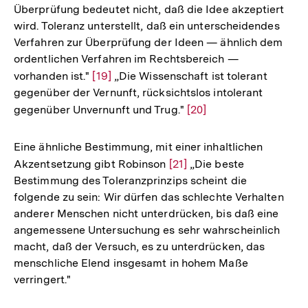
Überprüfung bedeutet nicht, daß die Idee akzeptiert
wird. Toleranz unterstellt, daß ein unterscheidendes
Verfahren zur Überprüfung der Ideen — ähnlich dem
ordentlichen Verfahren im Rechtsbereich —
vorhanden ist."
Zur
[19]
„Die Wissenschaft ist tolerant
gegenüber der Vernunft, rücksichtslos intolerant
Auflösung
gegenüber Unvernunft und Trug."
Zur
[20]
der
Auflösung
Fußnote
der
Eine ähnliche Bestimmung, mit einer inhaltlichen
Fußnote
Akzentsetzung gibt Robinson
Zur
[21]
„Die beste
Bestimmung des Toleranzprinzips scheint die
Auflösung
folgende zu sein: Wir dürfen das schlechte Verhalten
der
anderer Menschen nicht unterdrücken, bis daß eine
Fußnote
angemessene Untersuchung es sehr wahrscheinlich
macht, daß der Versuch, es zu unterdrücken, das
menschliche Elend insgesamt in hohem Maße
verringert."