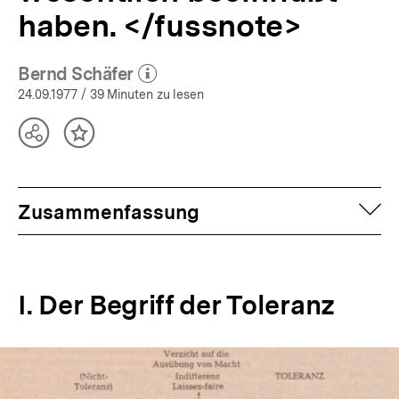
haben. </fussnote>
Bernd Schäfer
(Mehr zum Autor)
öffnen
24.09.1977
/ 39 Minuten zu lesen
Teilen
Inhalt
Optionen
merken
anzeigen
auf
Zusammenfassung
I. Der Begriff der Toleranz