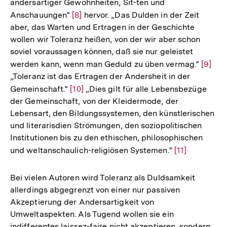
andersartiger Gewohnheiten, Sit-ten und
Anschauungen"
Zur
[8]
hervor. „Das Dulden in der Zeit
aber, das Warten und Ertragen in der Geschichte
Auflösung
wollen wir Toleranz heißen, von der wir aber schon
der
soviel voraussagen können, daß sie nur geleistet
Fußnote
werden kann, wenn man Geduld zu üben vermag."
Zur
[9]
„Toleranz ist das Ertragen der Andersheit in der
Auflö
Gemeinschaft."
Zur
[10]
„Dies gilt für alle Lebensbezüge
der
der Gemeinschaft, von der Kleidermode, der
Auflösung
Fußno
Lebensart, den Bildungssystemen, den künstlerischen
der
und literarisdien Strömungen, den soziopolitischen
Fußnote
Institutionen bis zu den ethischen, philosophischen
und weltanschaulich-religiösen Systemen."
Zur
[11]
Auflösung
der
Bei vielen Autoren wird Toleranz als Duldsamkeit
Fußnote
allerdings abgegrenzt von einer nur passiven
Akzeptierung der Andersartigkeit von
Umweltaspekten. Als Tugend wollen sie ein
indifferentes laissez-faire nicht akzeptieren, sondern