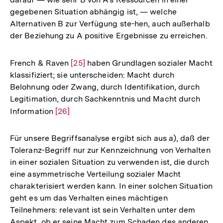
gegebenen Situation abhängig ist, — welche
Alternativen B zur Verfügung ste-hen, auch außerhalb
der Beziehung zu A positive Ergebnisse zu erreichen.
French & Raven
Zur
[25]
haben Grundlagen sozialer Macht
klassifiziert; sie unterscheiden: Macht durch
Auflösung
Belohnung oder Zwang, durch Identifikation, durch
der
Legitimation, durch Sachkenntnis und Macht durch
Fußnote
Information
Zur
[26]
Auflösung
der
Für unsere Begriffsanalyse ergibt sich aus a), daß der
Fußnote
Toleranz-Begriff nur zur Kennzeichnung von Verhalten
in einer sozialen Situation zu verwenden ist, die durch
eine asymmetrische Verteilung sozialer Macht
charakterisiert werden kann. In einer solchen Situation
geht es um das Verhalten eines mächtigen
Teilnehmers: relevant ist sein Verhalten unter dem
Aspekt, ob er seine Macht zum Schaden des anderen