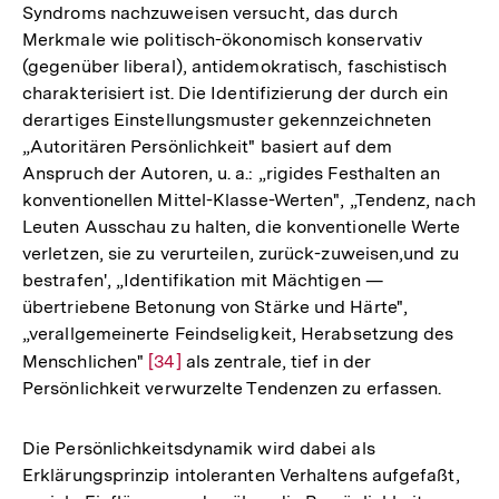
Syndroms nachzuweisen versucht, das durch
Merkmale wie politisch-ökonomisch konservativ
(gegenüber liberal), antidemokratisch, faschistisch
charakterisiert ist. Die Identifizierung der durch ein
derartiges Einstellungsmuster gekennzeichneten
„Autoritären Persönlichkeit" basiert auf dem
Anspruch der Autoren, u. a.: „rigides Festhalten an
konventionellen Mittel-Klasse-Werten", „Tendenz, nach
Leuten Ausschau zu halten, die konventionelle Werte
verletzen, sie zu verurteilen, zurück-zuweisen,und zu
bestrafen', „Identifikation mit Mächtigen —
übertriebene Betonung von Stärke und Härte",
„verallgemeinerte Feindseligkeit, Herabsetzung des
Menschlichen"
Zur
[34]
als zentrale, tief in der
Persönlichkeit verwurzelte Tendenzen zu erfassen.
Auflösung
der
Fußnote
Die Persönlichkeitsdynamik wird dabei als
Erklärungsprinzip intoleranten Verhaltens aufgefaßt,