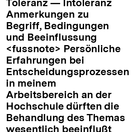
Toleranz — Intoleranz
der
Hochschule
Anmerkungen zu
dürften
die
Begriff, Bedingungen
Behandlung
und Beeinflussung
des
Themas
<fussnote> Persönliche
wesentlich
beeinflußt
Erfahrungen bei
haben.
</fussnote>
Entscheidungsprozessen
|
APuZ
in meinem
38/1977
|
Arbeitsbereich an der
bpb.de
Hochschule dürften die
Behandlung des Themas
wesentlich beeinflußt