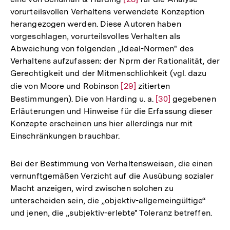
vorurteilsvollen Verhaltens verwendete Konzeption
Auflösung
herangezogen werden. Diese Autoren haben
der
vorgeschlagen, vorurteilsvolles Verhalten als
Fußnote
Abweichung von folgenden „Ideal-Normen" des
Verhaltens aufzufassen: der Nprm der Rationalität, der
Gerechtigkeit und der Mitmenschlichkeit (vgl. dazu
die von Moore und Robinson
Zur
[29]
zitierten
Bestimmungen). Die von Harding u. a.
Auflösung
Zur
[30]
gegebenen
Erläuterungen und Hinweise für die Erfassung dieser
der
Auflösung
Konzepte erscheinen uns hier allerdings nur mit
Fußnote
der
Einschränkungen brauchbar.
Fußnote
Bei der Bestimmung von Verhaltensweisen, die einen
vernunftgemäßen Verzicht auf die Ausübung sozialer
Macht anzeigen, wird zwischen solchen zu
unterscheiden sein, die „objektiv-allgemeingültige“
und jenen, die „subjektiv-erlebte" Toleranz betreffen.