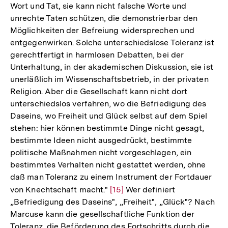
Wort und Tat, sie kann nicht falsche Worte und
unrechte Taten schützen, die demonstrierbar den
Möglichkeiten der Befreiung widersprechen und
entgegenwirken. Solche unterschiedslose Toleranz ist
gerechtfertigt in harmlosen Debatten, bei der
Unterhaltung, in der akademischen Diskussion, sie ist
unerläßlich im Wissenschaftsbetrieb, in der privaten
Religion. Aber die Gesellschaft kann nicht dort
unterschiedslos verfahren, wo die Befriedigung des
Daseins, wo Freiheit und Glück selbst auf dem Spiel
stehen: hier können bestimmte Dinge nicht gesagt,
bestimmte Ideen nicht ausgedrückt, bestimmte
politische Maßnahmen nicht vorgeschlagen, ein
bestimmtes Verhalten nicht gestattet werden, ohne
daß man Toleranz zu einem Instrument der Fortdauer
von Knechtschaft macht."
Zur
[15]
Wer definiert
„Befriedigung des Daseins", „Freiheit", „Glück"? Nach
Auflösung
Marcuse kann die gesellschaftliche Funktion der
der
Toleranz, die Beförderung des Fortschritts durch die
Fußnote