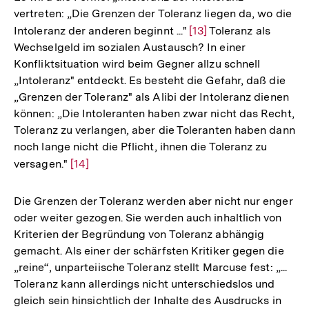
vertreten: „Die Grenzen der Toleranz liegen da, wo die
Intoleranz der anderen beginnt ..."
Zur
[13]
Toleranz als
Wechselgeld im sozialen Austausch? In einer
Auflösung
Konfliktsituation wird beim Gegner allzu schnell
der
„Intoleranz" entdeckt. Es besteht die Gefahr, daß die
Fußnote
„Grenzen der Toleranz" als Alibi der Intoleranz dienen
können: „Die Intoleranten haben zwar nicht das Recht,
Toleranz zu verlangen, aber die Toleranten haben dann
noch lange nicht die Pflicht, ihnen die Toleranz zu
versagen."
Zur
[14]
Auflösung
der
Die Grenzen der Toleranz werden aber nicht nur enger
Fußnote
oder weiter gezogen. Sie werden auch inhaltlich von
Kriterien der Begründung von Toleranz abhängig
gemacht. Als einer der schärfsten Kritiker gegen die
„reine“, unparteiische Toleranz stellt Marcuse fest: „...
Toleranz kann allerdings nicht unterschiedslos und
gleich sein hinsichtlich der Inhalte des Ausdrucks in