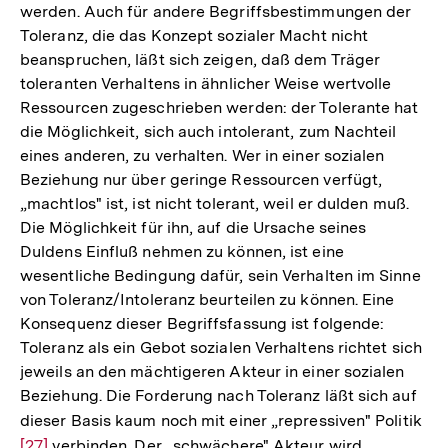
werden. Auch für andere Begriffsbestimmungen der
Toleranz, die das Konzept sozialer Macht nicht
beanspruchen, läßt sich zeigen, daß dem Träger
toleranten Verhaltens in ähnlicher Weise wertvolle
Ressourcen zugeschrieben werden: der Tolerante hat
die Möglichkeit, sich auch intolerant, zum Nachteil
eines anderen, zu verhalten. Wer in einer sozialen
Beziehung nur über geringe Ressourcen verfügt,
„machtlos" ist, ist nicht tolerant, weil er dulden muß.
Die Möglichkeit für ihn, auf die Ursache seines
Duldens Einfluß nehmen zu können, ist eine
wesentliche Bedingung dafür, sein Verhalten im Sinne
von Toleranz/Intoleranz beurteilen zu können. Eine
Konsequenz dieser Begriffsfassung ist folgende:
Toleranz als ein Gebot sozialen Verhaltens richtet sich
jeweils an den mächtigeren Akteur in einer sozialen
Beziehung. Die Forderung nach Toleranz läßt sich auf
dieser Basis kaum noch mit einer „repressiven" Politik
Zur
[27]
verbinden. Der „schwächere" Akteur wird
Auf