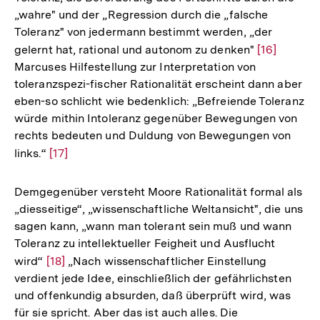
„wahre" und der „Regression durch die „falsche
Toleranz" von jedermann bestimmt werden, „der
gelernt hat, rational und autonom zu denken"
Zur
[16]
Marcuses Hilfestellung zur Interpretation von
Auflösung
toleranzspezi-fischer Rationalität erscheint dann aber
der
eben-so schlicht wie bedenklich: „Befreiende Toleranz
Fußnote
würde mithin Intoleranz gegenüber Bewegungen von
rechts bedeuten und Duldung von Bewegungen von
links.“
Zur
[17]
Auflösung
der
Demgegenüber versteht Moore Rationalität formal als
Fußnote
„diesseitige“, „wissenschaftliche Weltansicht", die uns
sagen kann, „wann man tolerant sein muß und wann
Toleranz zu intellektueller Feigheit und Ausflucht
wird“
Zur
[18]
„Nach wissenschaftlicher Einstellung
verdient jede Idee, einschließlich der gefährlichsten
Auflösung
und offenkundig absurden, daß überprüft wird, was
der
für sie spricht. Aber das ist auch alles. Die
Fußnote