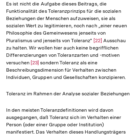
Es ist nicht die Aufgabe dieses Beitrags, die
Funktionalität des Toleranzprinzips für die sozialen
Beziehungen der Menschen aufzuweisen, sie als
sozialen Wert zu legitimieren, noch nach „einer neuen
Philosophie des Gemeinwesens jenseits von
Pluralismus und jenseits von Toleranz"
Zur
[22]
Ausschau
zu halten. Wir wollen hier auch keine begrifflichen
Auflösung
Differenzierungen von Toleranzarten und -motiven
der
versuchen
Zur
[23]
sondern Toleranz als eine
Fußnote
Beschreibungsdimension für Verhalten zwischen
Auflösung
Individuen, Gruppen und Gesellschaften konzipieren.
der
Fußnote
Toleranz im Rahmen der Analyse sozialer Beziehungen
In den meisten Toleranzdefinitionen wird davon
ausgegangen, daß Toleranz sich im Verhalten einer
Person (oder einer Gruppe oder Institution)
manifestiert. Das Verhalten dieses Handlungsträgers