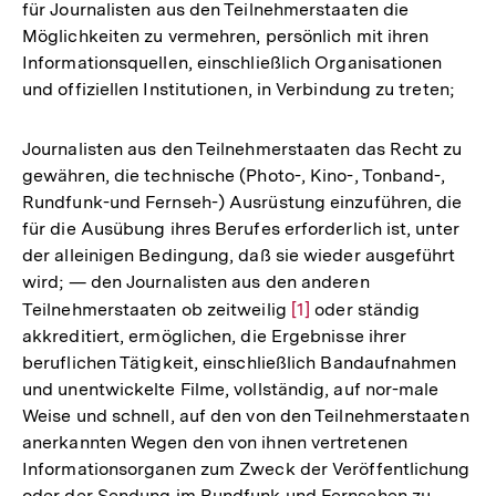
für Journalisten aus den Teilnehmerstaaten die
Möglichkeiten zu vermehren, persönlich mit ihren
Informationsquellen, einschließlich Organisationen
und offiziellen Institutionen, in Verbindung zu treten;
Journalisten aus den Teilnehmerstaaten das Recht zu
gewähren, die technische (Photo-, Kino-, Tonband-,
Rundfunk-und Fernseh-) Ausrüstung einzuführen, die
für die Ausübung ihres Berufes erforderlich ist, unter
der alleinigen Bedingung, daß sie wieder ausgeführt
wird; — den Journalisten aus den anderen
Teilnehmerstaaten ob zeitweilig
Zur
[1]
oder ständig
akkreditiert, ermöglichen, die Ergebnisse ihrer
Auflösung
beruflichen Tätigkeit, einschließlich Bandaufnahmen
der
und unentwickelte Filme, vollständig, auf nor-male
Fußnote
Weise und schnell, auf den von den Teilnehmerstaaten
anerkannten Wegen den von ihnen vertretenen
Informationsorganen zum Zweck der Veröffentlichung
oder der Sendung im Rundfunk und Fernsehen zu