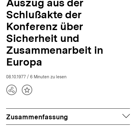
Auszug aus der
Schlußakte der
Konferenz über
Sicherheit und
Zusammenarbeit in
Europa
08.10.1977
/ 6 Minuten zu lesen
Teilen
Inhalt
Optionen
merken
anzeigen
auf
Zusammenfassung