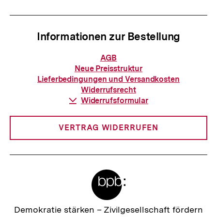
n
t
h
e
a
Informationen zur Bestellung
r
l
I
Informationen
AGB
t
zur
n
Neue Preisstruktur
Bestellung
:
Lieferbedingungen und Versandkosten
h
Widerrufsrecht
a
Download-
Widerrufsformular
Link:
l
t
VERTRAG WIDERRUFEN
:
Meta-
Links
Zur
Demokratie stärken –
Zivilgesellschaft fördern