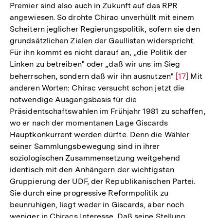
Premier sind also auch in Zukunft auf das RPR
Fußnote
angewiesen. So drohte Chirac unverhüllt mit einem
Scheitern jeglicher Regierungspolitik, sofern sie den
grundsätzlichen Zielen der Gaullisten widerspricht.
Für ihn kommt es nicht darauf an, „die Politik der
Linken zu betreiben" oder „daß wir uns im Sieg
beherrschen, sondern daß wir ihn ausnutzen"
Zur
[17]
Mit
anderen Worten: Chirac versucht schon jetzt die
Auflösung
notwendige Ausgangsbasis für die
der
Präsidentschaftswahlen im Frühjahr 1981 zu schaffen,
Fußnote
wo er nach der momentanen Lage Giscards
Hauptkonkurrent werden dürfte. Denn die Wähler
seiner Sammlungsbewegung sind in ihrer
soziologischen Zusammensetzung weitgehend
identisch mit den Anhängern der wichtigsten
Gruppierung der UDF, der Republikanischen Partei.
Sie durch eine progressive Reformpolitik zu
beunruhigen, liegt weder in Giscards, aber noch
weniger in Chiracs Interesse. Daß seine Stellung