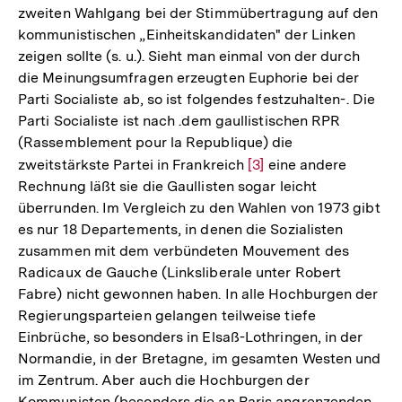
zweiten Wahlgang bei der Stimmübertragung auf den
kommunistischen „Einheitskandidaten" der Linken
zeigen sollte (s. u.). Sieht man einmal von der durch
die Meinungsumfragen erzeugten Euphorie bei der
Parti Socialiste ab, so ist folgendes festzuhalten-. Die
Parti Socialiste ist nach .dem gaullistischen RPR
(Rassemblement pour la Republique) die
zweitstärkste Partei in Frankreich
Zur
[3]
eine andere
Rechnung läßt sie die Gaullisten sogar leicht
Auflösung
überrunden. Im Vergleich zu den Wahlen von 1973 gibt
der
es nur 18 Departements, in denen die Sozialisten
Fußnote
zusammen mit dem verbündeten Mouvement des
Radicaux de Gauche (Linksliberale unter Robert
Fabre) nicht gewonnen haben. In alle Hochburgen der
Regierungsparteien gelangen teilweise tiefe
Einbrüche, so besonders in Elsaß-Lothringen, in der
Normandie, in der Bretagne, im gesamten Westen und
im Zentrum. Aber auch die Hochburgen der
Kommunisten (besonders die an Paris angrenzenden