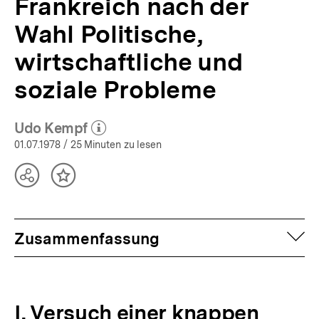
Frankreich nach der
Wahl Politische,
wirtschaftliche und
soziale Probleme
Udo Kempf
(Mehr zum Autor)
öffnen
01.07.1978
/ 25 Minuten zu lesen
Teilen
Inhalt
Optionen
merken
anzeigen
auf
Zusammenfassung
I. Versuch einer knappen