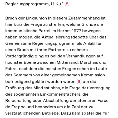
Regierungsprogramm, U. K.)."
Zur
[8]
Auflösung
der
Bruch der Linksunion In diesem Zusammenhang ist
Fußnote
hier kurz die Frage zu streifen, welche Gründe die
kommunistische Partei im Herbst 1977 bewogen
haben mögen, die Aktualisierungsdebatte über das
Gemeinsame Regierungsprogramm als Anlaß für
einen Bruch mit ihren Partnern zu nehmen.
Vordergründig ging es bei den Verhandlungen auf
höchster Ebene zwischen Mitterrand, Marchais und
Fabre, nachdem die meisten Fragen schon im Laufe
des Sommers von einer gemeinsamen Kommission
befriedigend geklärt worden waren
Zur
[9]
um die
Erhöhung des Mindestlohns, die Frage der Verengung
Auflösung
des sogenannten Einkommensfächers, die
der
Beibehaltung oder Abschaffung der atomaren Force
Fußnote
de Frappe und besonders um die Zahl der zu
verstaatlichenden Betriebe. Dazu kam später die 'für