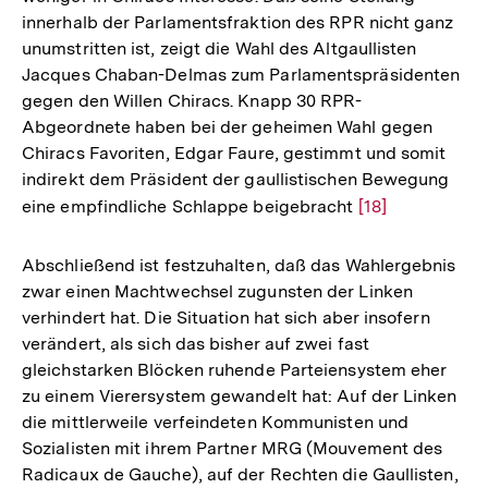
innerhalb der Parlamentsfraktion des RPR nicht ganz
unumstritten ist, zeigt die Wahl des Altgaullisten
Jacques Chaban-Delmas zum Parlamentspräsidenten
gegen den Willen Chiracs. Knapp 30 RPR-
Abgeordnete haben bei der geheimen Wahl gegen
Chiracs Favoriten, Edgar Faure, gestimmt und somit
indirekt dem Präsident der gaullistischen Bewegung
eine empfindliche Schlappe beigebracht
Zur
[18]
Auflösung
der
Abschließend ist festzuhalten, daß das Wahlergebnis
Fußnote
zwar einen Machtwechsel zugunsten der Linken
verhindert hat. Die Situation hat sich aber insofern
verändert, als sich das bisher auf zwei fast
gleichstarken Blöcken ruhende Parteiensystem eher
zu einem Vierersystem gewandelt hat: Auf der Linken
die mittlerweile verfeindeten Kommunisten und
Sozialisten mit ihrem Partner MRG (Mouvement des
Radicaux de Gauche), auf der Rechten die Gaullisten,