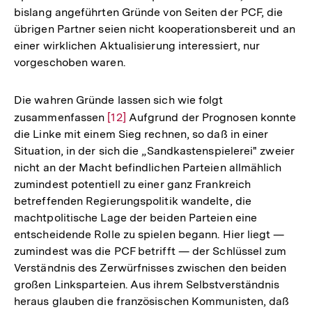
Fußnote
bislang angeführten Gründe von Seiten der PCF, die
übrigen Partner seien nicht kooperationsbereit und an
einer wirklichen Aktualisierung interessiert, nur
vorgeschoben waren.
Die wahren Gründe lassen sich wie folgt
zusammenfassen
Zur
[12]
Aufgrund der Prognosen konnte
die Linke mit einem Sieg rechnen, so daß in einer
Auflösung
Situation, in der sich die „Sandkastenspielerei" zweier
der
nicht an der Macht befindlichen Parteien allmählich
Fußnote
zumindest potentiell zu einer ganz Frankreich
betreffenden Regierungspolitik wandelte, die
machtpolitische Lage der beiden Parteien eine
entscheidende Rolle zu spielen begann. Hier liegt —
zumindest was die PCF betrifft — der Schlüssel zum
Verständnis des Zerwürfnisses zwischen den beiden
großen Linksparteien. Aus ihrem Selbstverständnis
heraus glauben die französischen Kommunisten, daß