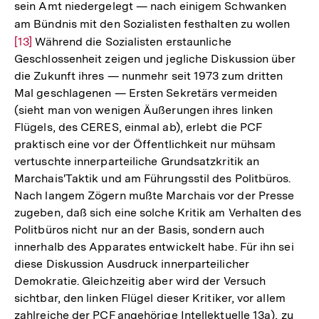
sein Amt niedergelegt — nach einigem Schwanken
am Bündnis mit den Sozialisten festhalten zu wollen
Zur
[13]
Während die Sozialisten erstaunliche
Aufl
Geschlossenheit zeigen und jegliche Diskussion über
der
die Zukunft ihres — nunmehr seit 1973 zum dritten
Fußn
Mal geschlagenen — Ersten Sekretärs vermeiden
(sieht man von wenigen Äußerungen ihres linken
Flügels, des CERES, einmal ab), erlebt die PCF
praktisch eine vor der Öffentlichkeit nur mühsam
vertuschte innerparteiliche Grundsatzkritik an
Marchais'Taktik und am Führungsstil des Politbüros.
Nach langem Zögern mußte Marchais vor der Presse
zugeben, daß sich eine solche Kritik am Verhalten des
Politbüros nicht nur an der Basis, sondern auch
innerhalb des Apparates entwickelt habe. Für ihn sei
diese Diskussion Ausdruck innerparteilicher
Demokratie. Gleichzeitig aber wird der Versuch
sichtbar, den linken Flügel dieser Kritiker, vor allem
zahlreiche der PCF angehörige Intellektuelle 13a), zu