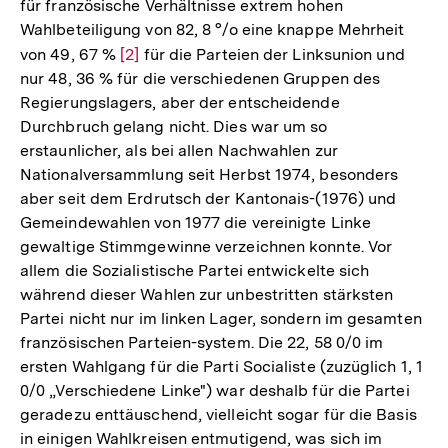
für französische Verhältnisse extrem hohen
Fußnote
Wahlbeteiligung von 82, 8 °/o eine knappe Mehrheit
von 49, 67 %
Zur
[2]
für die Parteien der Linksunion und
nur 48, 36 % für die verschiedenen Gruppen des
Auflösung
Regierungslagers, aber der entscheidende
der
Durchbruch gelang nicht. Dies war um so
Fußnote
erstaunlicher, als bei allen Nachwahlen zur
Nationalversammlung seit Herbst 1974, besonders
aber seit dem Erdrutsch der Kantonais-(1976) und
Gemeindewahlen von 1977 die vereinigte Linke
gewaltige Stimmgewinne verzeichnen konnte. Vor
allem die Sozialistische Partei entwickelte sich
während dieser Wahlen zur unbestritten stärksten
Partei nicht nur im linken Lager, sondern im gesamten
französischen Parteien-system. Die 22, 58 0/0 im
ersten Wahlgang für die Parti Socialiste (zuzüglich 1, 1
0/0 „Verschiedene Linke") war deshalb für die Partei
geradezu enttäuschend, vielleicht sogar für die Basis
in einigen Wahlkreisen entmutigend, was sich im