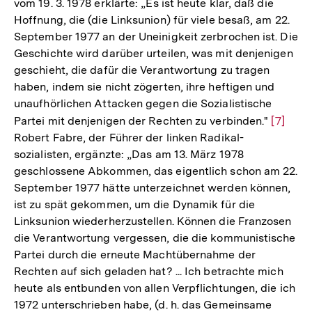
vom 19. 3. 1978 erklärte: „Es ist heute klar, daß die
Hoffnung, die (die Linksunion) für viele besaß, am 22.
September 1977 an der Uneinigkeit zerbrochen ist. Die
Geschichte wird darüber urteilen, was mit denjenigen
geschieht, die dafür die Verantwortung zu tragen
haben, indem sie nicht zögerten, ihre heftigen und
unaufhörlichen Attacken gegen die Sozialistische
Partei mit denjenigen der Rechten zu verbinden."
Zur
[7]
Robert Fabre, der Führer der linken Radikal-
Auflös
sozialisten, ergänzte: „Das am 13. März 1978
der
geschlossene Abkommen, das eigentlich schon am 22.
Fußnot
September 1977 hätte unterzeichnet werden können,
ist zu spät gekommen, um die Dynamik für die
Linksunion wiederherzustellen. Können die Franzosen
die Verantwortung vergessen, die die kommunistische
Partei durch die erneute Machtübernahme der
Rechten auf sich geladen hat? ... Ich betrachte mich
heute als entbunden von allen Verpflichtungen, die ich
1972 unterschrieben habe, (d. h. das Gemeinsame