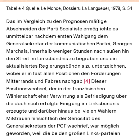
Tabelle 4 Quelle: Le Monde, Dossiers: La Langueuer, 1978, S. 54
Das im Vergleich zu den Prognosen mäßige
Abschneiden der Parti Socialiste ermöglichte es
unmittelbar nachdem ersten Wahlgang dem
Generalsekretär der kommunistischen Partei, Georges
Marchais, innerhalb weniger Stunden nach außen hin
den Streit im Linksbündnis zu begraben und ein
aktualisiertes Regierungsbündnis zu unterzeichnen,
wobei er in fast allen Positionen den Forderungen
Mitterrands und Fabres nachgab
Zur
[4]
Dieser
Positionswechsel, der in der französischen
Auflösung
Wählerschaft eher Verwirrung als Befriedigung über
der
die doch noch erfolgte Einigung im Linksbündnis
Fußnote
erzeugte und darüber hinaus bei vielen Wählern
Mißtrauen hinsichtlich der Seriosität des
Generalsekretärs der PCF wachrief, war möglich
geworden, weil die beiden großen Links-parteien