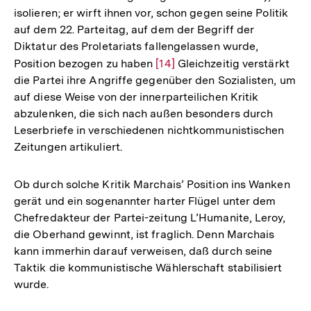
isolieren; er wirft ihnen vor, schon gegen seine Politik
auf dem 22. Parteitag, auf dem der Begriff der
Diktatur des Proletariats fallengelassen wurde,
Position bezogen zu haben
Zur
[14]
Gleichzeitig verstärkt
die Partei ihre Angriffe gegenüber den Sozialisten, um
Auflösung
auf diese Weise von der innerparteilichen Kritik
der
abzulenken, die sich nach außen besonders durch
Fußnote
Leserbriefe in verschiedenen nichtkommunistischen
Zeitungen artikuliert.
Ob durch solche Kritik Marchais’ Position ins Wanken
gerät und ein sogenannter harter Flügel unter dem
Chefredakteur der Partei-zeitung L’Humanite, Leroy,
die Oberhand gewinnt, ist fraglich. Denn Marchais
kann immerhin darauf verweisen, daß durch seine
Taktik die kommunistische Wählerschaft stabilisiert
wurde.