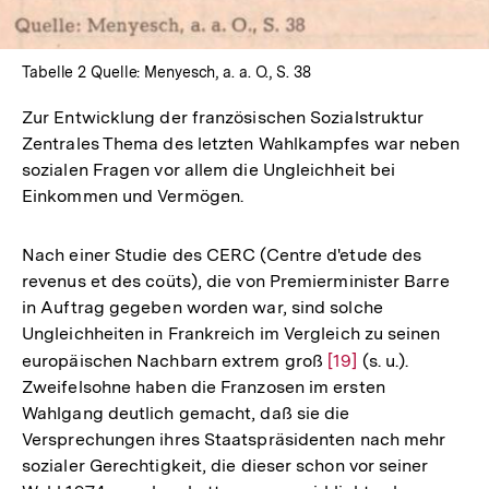
Tabelle 2 Quelle: Menyesch, a. a. O., S. 38
Zur Entwicklung der französischen Sozialstruktur
Zentrales Thema des letzten Wahlkampfes war neben
sozialen Fragen vor allem die Ungleichheit bei
Einkommen und Vermögen.
Nach einer Studie des CERC (Centre d'etude des
revenus et des coüts), die von Premierminister Barre
in Auftrag gegeben worden war, sind solche
Ungleichheiten in Frankreich im Vergleich zu seinen
europäischen Nachbarn extrem groß
Zur
[19]
(s. u.).
Zweifelsohne haben die Franzosen im ersten
Auflösung
Wahlgang deutlich gemacht, daß sie die
der
Versprechungen ihres Staatspräsidenten nach mehr
Fußnote
Zum
sozialer Gerechtigkeit, die dieser schon vor seiner
Seite