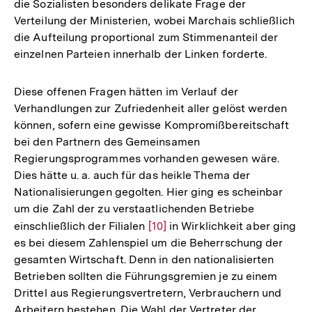
die Sozialisten besonders delikate Frage der
Verteilung der Ministerien, wobei Marchais schließlich
die Aufteilung proportional zum Stimmenanteil der
einzelnen Parteien innerhalb der Linken forderte.
Diese offenen Fragen hätten im Verlauf der
Verhandlungen zur Zufriedenheit aller gelöst werden
können, sofern eine gewisse Kompromißbereitschaft
bei den Partnern des Gemeinsamen
Regierungsprogrammes vorhanden gewesen wäre.
Dies hätte u. a. auch für das heikle Thema der
Nationalisierungen gegolten. Hier ging es scheinbar
um die Zahl der zu verstaatlichenden Betriebe
einschließlich der Filialen
Zur
[10]
in Wirklichkeit aber ging
es bei diesem Zahlenspiel um die Beherrschung der
Auflösung
gesamten Wirtschaft. Denn in den nationalisierten
der
Betrieben sollten die Führungsgremien je zu einem
Fußnote
Drittel aus Regierungsvertretern, Verbrauchern und
Arbeitern bestehen. Die Wahl der Vertreter der