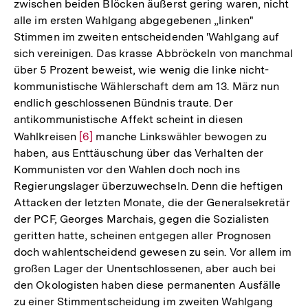
zwischen beiden Blöcken äußerst gering waren, nicht
Fußnote
alle im ersten Wahlgang abgegebenen „linken"
Stimmen im zweiten entscheidenden 'Wahlgang auf
sich vereinigen. Das krasse Abbröckeln von manchmal
über 5 Prozent beweist, wie wenig die linke nicht-
kommunistische Wählerschaft dem am 13. März nun
endlich geschlossenen Bündnis traute. Der
antikommunistische Affekt scheint in diesen
Wahlkreisen
Zur
[6]
manche Linkswähler bewogen zu
haben, aus Enttäuschung über das Verhalten der
Auflösung
Kommunisten vor den Wahlen doch noch ins
der
Regierungslager überzuwechseln. Denn die heftigen
Fußnote
Attacken der letzten Monate, die der Generalsekretär
der PCF, Georges Marchais, gegen die Sozialisten
geritten hatte, scheinen entgegen aller Prognosen
doch wahlentscheidend gewesen zu sein. Vor allem im
großen Lager der Unentschlossenen, aber auch bei
den Okologisten haben diese permanenten Ausfälle
zu einer Stimmentscheidung im zweiten Wahlgang