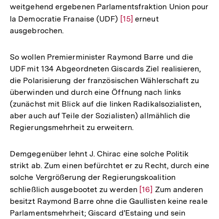
weitgehend ergebenen Parlamentsfraktion Union pour
la Democratie Franaise (UDF)
Zur
[15]
erneut
ausgebrochen.
Auflösung
der
Fußnote
So wollen Premierminister Raymond Barre und die
UDF mit 134 Abgeordneten Giscards Ziel realisieren,
die Polarisierung der französischen Wählerschaft zu
überwinden und durch eine Öffnung nach links
(zunächst mit Blick auf die linken Radikalsozialisten,
aber auch auf Teile der Sozialisten) allmählich die
Regierungsmehrheit zu erweitern.
Demgegenüber lehnt J. Chirac eine solche Politik
strikt ab. Zum einen befürchtet er zu Recht, durch eine
solche Vergrößerung der Regierungskoalition
schließlich ausgebootet zu werden
Zur
[16]
Zum anderen
besitzt Raymond Barre ohne die Gaullisten keine reale
Auflösung
Parlamentsmehrheit; Giscard d'Estaing und sein
der