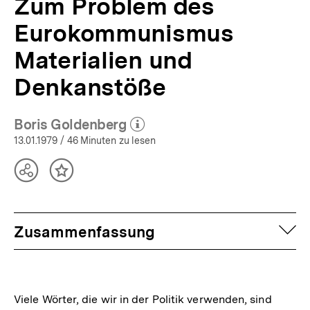
Zum Problem des
Eurokommunismus
Materialien und
Denkanstöße
Boris Goldenberg
(Mehr zum Autor)
öffnen
13.01.1979
/ 46 Minuten zu lesen
Teilen
Inhalt
Optionen
merken
anzeigen
auf
Zusammenfassung
Viele Wörter, die wir in der Politik verwenden, sind