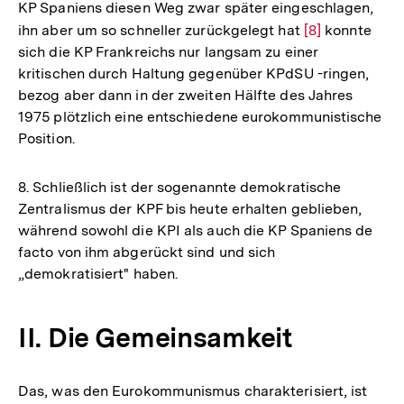
KP Spaniens diesen Weg zwar später eingeschlagen,
ihn aber um so schneller zurückgelegt hat
Zur
[8]
konnte
sich die KP Frankreichs nur langsam zu einer
Auflösung
kritischen durch Haltung gegenüber KPdSU -ringen,
der
bezog aber dann in der zweiten Hälfte des Jahres
Fußnote
1975 plötzlich eine entschiedene eurokommunistische
Position.
8. Schließlich ist der sogenannte demokratische
Zentralismus der KPF bis heute erhalten geblieben,
während sowohl die KPI als auch die KP Spaniens de
facto von ihm abgerückt sind und sich
„demokratisiert" haben.
II. Die Gemeinsamkeit
Das, was den Eurokommunismus charakterisiert, ist