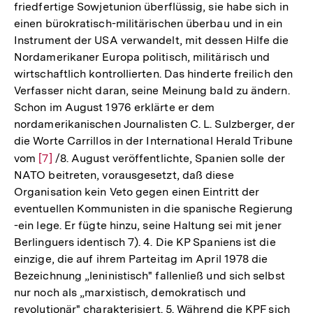
friedfertige Sowjetunion überflüssig, sie habe sich in
Auflösung
einen bürokratisch-militärischen überbau und in ein
der
Instrument der USA verwandelt, mit dessen Hilfe die
Fußnote
Nordamerikaner Europa politisch, militärisch und
wirtschaftlich kontrollierten. Das hinderte freilich den
Verfasser nicht daran, seine Meinung bald zu ändern.
Schon im August 1976 erklärte er dem
nordamerikanischen Journalisten C. L. Sulzberger, der
die Worte Carrillos in der International Herald Tribune
vom
Zur
[7]
/8. August veröffentlichte, Spanien solle der
NATO beitreten, vorausgesetzt, daß diese
Auflösung
Organisation kein Veto gegen einen Eintritt der
der
eventuellen Kommunisten in die spanische Regierung
Fußnote
-ein lege. Er fügte hinzu, seine Haltung sei mit jener
Berlinguers identisch 7). 4. Die KP Spaniens ist die
einzige, die auf ihrem Parteitag im April 1978 die
Bezeichnung „leninistisch" fallenließ und sich selbst
nur noch als „marxistisch, demokratisch und
revolutionär" charakterisiert. 5. Während die KPF sich