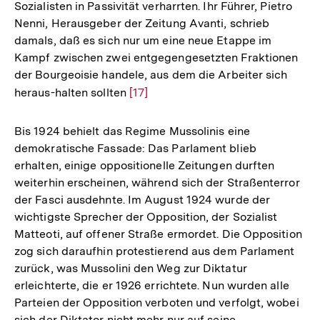
Sozialisten in Passivität verharrten. Ihr Führer, Pietro
Nenni, Herausgeber der Zeitung Avanti, schrieb
damals, daß es sich nur um eine neue Etappe im
Kampf zwischen zwei entgegengesetzten Fraktionen
der Bourgeoisie handele, aus dem die Arbeiter sich
heraus-halten sollten
Zur
[17]
Auflösung
der
Bis 1924 behielt das Regime Mussolinis eine
Fußnote
demokratische Fassade: Das Parlament blieb
erhalten, einige oppositionelle Zeitungen durften
weiterhin erscheinen, während sich der Straßenterror
der Fasci ausdehnte. Im August 1924 wurde der
wichtigste Sprecher der Opposition, der Sozialist
Matteoti, auf offener Straße ermordet. Die Opposition
zog sich daraufhin protestierend aus dem Parlament
zurück, was Mussolini den Weg zur Diktatur
erleichterte, die er 1926 errichtete. Nun wurden alle
Parteien der Opposition verboten und verfolgt, wobei
sich der Diktator nicht mehr nur auf seine