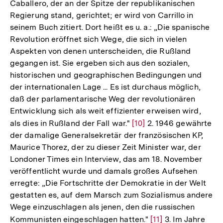
Caballero, der an der Spitze der republikanischen
Regierung stand, gerichtet; er wird von Carrillo in
seinem Buch zitiert. Dort heißt es u. a.: „Die spanische
Revolution eröffnet sich Wege, die sich in vielen
Aspekten von denen unterscheiden, die Rußland
gegangen ist. Sie ergeben sich aus den sozialen,
historischen und geographischen Bedingungen und
der internationalen Lage ... Es ist durchaus möglich,
daß der parlamentarische Weg der revolutionären
Entwicklung sich als weit effizienter erweisen wird,
als dies in Rußland der Fall war."
Zur
[10]
2. 1946 gewährte
der damalige Generalsekretär der französischen KP,
Auflösung
Maurice Thorez, der zu dieser Zeit Minister war, der
der
Londoner Times ein Interview, das am 18. November
Fußnote
veröffentlicht wurde und damals großes Aufsehen
erregte: „Die Fortschritte der Demokratie in der Welt
gestatten es, auf dem Marsch zum Sozialismus andere
Wege einzuschlagen als jenen, den die russischen
Kommunisten eingeschlagen hatten."
Zur
[11]
3. Im Jahre