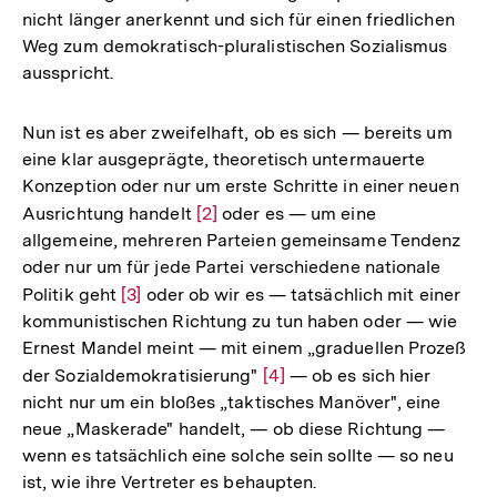
nicht länger anerkennt und sich für einen friedlichen
Weg zum demokratisch-pluralistischen Sozialismus
ausspricht.
Nun ist es aber zweifelhaft, ob es sich — bereits um
eine klar ausgeprägte, theoretisch untermauerte
Konzeption oder nur um erste Schritte in einer neuen
Ausrichtung handelt
Zur
[2]
oder es — um eine
allgemeine, mehreren Parteien gemeinsame Tendenz
Auflösung
oder nur um für jede Partei verschiedene nationale
der
Politik geht
Zur
[3]
oder ob wir es — tatsächlich mit einer
Fußnote
kommunistischen Richtung zu tun haben oder — wie
Auflösung
Ernest Mandel meint — mit einem „graduellen Prozeß
der
der Sozialdemokratisierung"
Zur
[4]
— ob es sich hier
Fußnote
nicht nur um ein bloßes „taktisches Manöver", eine
Auflösung
neue „Maskerade" handelt, — ob diese Richtung —
der
wenn es tatsächlich eine solche sein sollte — so neu
Fußnote
ist, wie ihre Vertreter es behaupten.