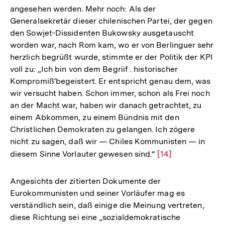
angesehen werden. Mehr noch: Als der
Generalsekretär dieser chilenischen Partei, der gegen
den Sowjet-Dissidenten Bukowsky ausgetauscht
worden war, nach Rom kam, wo er von Berlinguer sehr
herzlich begrüßt wurde, stimmte er der Politik der KPI
voll zu: „Ich bin von dem Begriif . historischer
Kompromiß'begeistert. Er entspricht genau dem, was
wir versucht haben. Schon immer, schon als Frei noch
an der Macht war, haben wir danach getrachtet, zu
einem Abkommen, zu einem Bündnis mit den
Christlichen Demokraten zu gelangen. Ich zögere
nicht zu sagen, daß wir — Chiles Kommunisten — in
diesem Sinne Vorlauter gewesen sind.“
Zur
[14]
Auflösung
der
Angesichts der zitierten Dokumente der
Fußnote
Eurokommunisten und seiner Vorläufer mag es
verständlich sein, daß einige die Meinung vertreten,
diese Richtung sei eine „sozialdemokratische