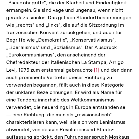
„Pseudobegriffe", die der Klarheit und Eindeutigkeit
ermangeln. Sie sind vage und ungenau, wenn nicht
geradezu sinnlos. Das gilt von Standortbestimmungen
wie „rechts" und „links", die auf die Sitzordnung im
französischen Konvent zurückgehen, und auch für
Begriffe wie „Demokratie", „Konservativismus",
„Liberalismus" und „Sozialismus". Der Ausdruck
„Eurokommunismus", den anscheinend der
Chefredakteur der italienischen La Stampa, Arrigo
Levi, 1975 zum erstenmal gebrauchte
Zur
[1]
und den dann
auch prominente Vertreter dieser Richtung zu
Auflösung
verwenden begannen, fällt auch in diese Kategorie
der
der unklaren Bezeichnungen. Er wird als Name für
Fußnote
eine Tendenz innerhalb des Weltkommunismus
verwendet, die neuerdings in Europa entstanden sei
— eine Richtung, die man als „revisionistisch"
charakterisieren kann, weil sie sich vom Leninismus
abwendet, von dessen Revolutionsund Staats-
auffassung abrückt, den Führungsanspruch Moskaus