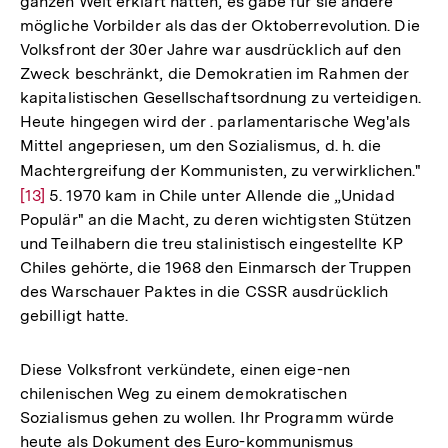
ganzen Welt erklärt hatten, es gäbe für sie andere
mögliche Vorbilder als das der Oktoberrevolution. Die
Volksfront der 30er Jahre war ausdrücklich auf den
Zweck beschränkt, die Demokratien im Rahmen der
kapitalistischen Gesellschaftsordnung zu verteidigen.
Heute hingegen wird der . parlamentarische Weg'als
Mittel angepriesen, um den Sozialismus, d. h. die
Machtergreifung der Kommunisten, zu verwirklichen."
Zur
[13]
5. 1970 kam in Chile unter Allende die „Unidad
Auf
Populär" an die Macht, zu deren wichtigsten Stützen
der
und Teilhabern die treu stalinistisch eingestellte KP
Fu
Chiles gehörte, die 1968 den Einmarsch der Truppen
des Warschauer Paktes in die CSSR ausdrücklich
gebilligt hatte.
Diese Volksfront verkündete, einen eige-nen
chilenischen Weg zu einem demokratischen
Sozialismus gehen zu wollen. Ihr Programm würde
heute als Dokument des Euro-kommunismus