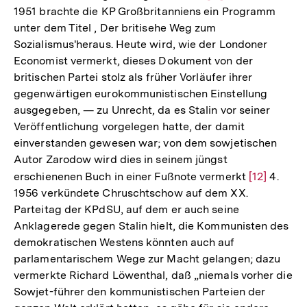
1951 brachte die KP Großbritanniens ein Programm
Auflösung
unter dem Titel , Der britisehe Weg zum
der
Sozialismus'heraus. Heute wird, wie der Londoner
Fußnote
Economist vermerkt, dieses Dokument von der
britischen Partei stolz als früher Vorläufer ihrer
gegenwärtigen eurokommunistischen Einstellung
ausgegeben, — zu Unrecht, da es Stalin vor seiner
Veröffentlichung vorgelegen hatte, der damit
einverstanden gewesen war; von dem sowjetischen
Autor Zarodow wird dies in seinem jüngst
erschienenen Buch in einer Fußnote vermerkt
Zur
[12]
4.
1956 verkündete Chruschtschow auf dem XX.
Auflösung
Parteitag der KPdSU, auf dem er auch seine
der
Anklagerede gegen Stalin hielt, die Kommunisten des
Fußnote
demokratischen Westens könnten auch auf
parlamentarischem Wege zur Macht gelangen; dazu
vermerkte Richard Löwenthal, daß „niemals vorher die
Sowjet-führer den kommunistischen Parteien der