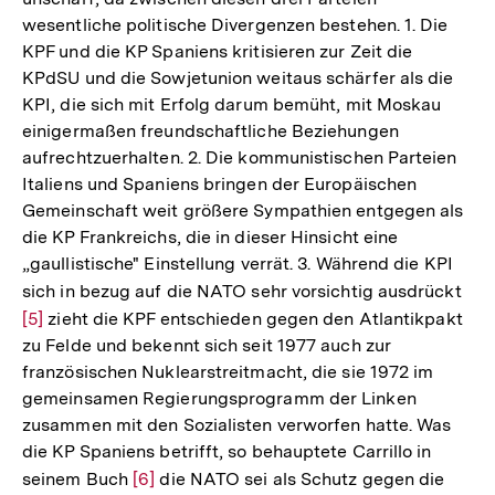
wesentliche politische Divergenzen bestehen. 1. Die
KPF und die KP Spaniens kritisieren zur Zeit die
KPdSU und die Sowjetunion weitaus schärfer als die
KPI, die sich mit Erfolg darum bemüht, mit Moskau
einigermaßen freundschaftliche Beziehungen
aufrechtzuerhalten. 2. Die kommunistischen Parteien
Italiens und Spaniens bringen der Europäischen
Gemeinschaft weit größere Sympathien entgegen als
die KP Frankreichs, die in dieser Hinsicht eine
„gaullistische" Einstellung verrät. 3. Während die KPI
sich in bezug auf die NATO sehr vorsichtig ausdrückt
Zur
[5]
zieht die KPF entschieden gegen den Atlantikpakt
Auf
zu Felde und bekennt sich seit 1977 auch zur
der
französischen Nuklearstreitmacht, die sie 1972 im
Fuß
gemeinsamen Regierungsprogramm der Linken
zusammen mit den Sozialisten verworfen hatte. Was
die KP Spaniens betrifft, so behauptete Carrillo in
seinem Buch
Zur
[6]
die NATO sei als Schutz gegen die