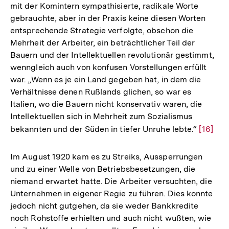
mit der Komintern sympathisierte, radikale Worte
gebrauchte, aber in der Praxis keine diesen Worten
entsprechende Strategie verfolgte, obschon die
Mehrheit der Arbeiter, ein beträchtlicher Teil der
Bauern und der Intellektuellen revolutionär gestimmt,
wenngleich auch von konfusen Vorstellungen erfüllt
war. „Wenn es je ein Land gegeben hat, in dem die
Verhältnisse denen Rußlands glichen, so war es
Italien, wo die Bauern nicht konservativ waren, die
Intellektuellen sich in Mehrheit zum Sozialismus
bekannten und der Süden in tiefer Unruhe lebte.“
Zur
[16]
Auflös
der
Im August 1920 kam es zu Streiks, Aussperrungen
Fußnot
und zu einer Welle von Betriebsbesetzungen, die
niemand erwartet hatte. Die Arbeiter versuchten, die
Unternehmen in eigener Regie zu führen. Dies konnte
jedoch nicht gutgehen, da sie weder Bankkredite
noch Rohstoffe erhielten und auch nicht wußten, wie