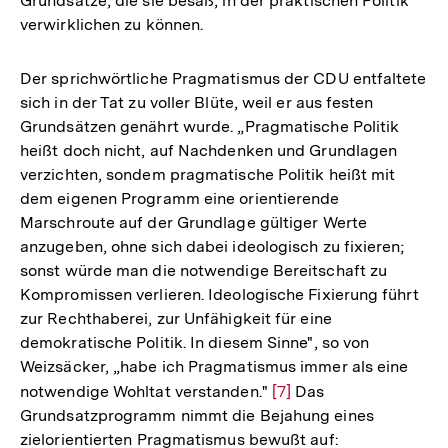
Grundsätze, die sie besaß, in der praktischen Politik
verwirklichen zu können.
Der sprichwörtliche Pragmatismus der CDU entfaltete
sich in der Tat zu voller Blüte, weil er aus festen
Grundsätzen genährt wurde. „Pragmatische Politik
heißt doch nicht, auf Nachdenken und Grundlagen
verzichten, sondem pragmatische Politik heißt mit
dem eigenen Programm eine orientierende
Marschroute auf der Grundlage gültiger Werte
anzugeben, ohne sich dabei ideologisch zu fixieren;
sonst würde man die notwendige Bereitschaft zu
Kompromissen verlieren. Ideologische Fixierung führt
zur Rechthaberei, zur Unfähigkeit für eine
demokratische Politik. In diesem Sinne", so von
Weizsäcker, „habe ich Pragmatismus immer als eine
notwendige Wohltat verstanden."
Zur
[7]
Das
Grundsatzprogramm nimmt die Bejahung eines
Auflösung
zielorientierten Pragmatismus bewußt auf:
der