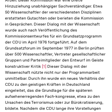
Arbeit dieser Kommission war eine breite
Hinzuziehung unabhängiger Sachverständiger. Etwa
50 Wissenschaftler der verschiedensten Disziplinen
erstatteten Gutachten oder berieten die Kommission
in Gesprächen. Dieser Dialog mit der Wissenschaft
wurde auch nach Veröffentlichung des
Kommissionsentwurfes für ein Grundsatzprogramm
der CDU im April 1976 fortgeführt. Auf dem
Grundsatzforum im September 1977 in Berlin prüften
über 500 Wissenschaftler, Vertreter gesellschaftlicher
Gruppen und Parteimitglieder den Entwurf im Geiste
konstruktiver Kritik
Zur
[1]
Dieser Dialog mit der
Wissenschaft nützte nicht nur der Programmarbeit
Auflösung
unmittelbar. Durch ihn wurde ein neues Verhältnis der
der
CDU zu den geistigen Kräften in Deutschland
Fußnote
eingeleitet, das die Grundlage für die späteren
aufsehenerregenden Fach-kongresse, etwa zu den
Ursachen des Terrorismus oder zur Bürokratisierung,
bildete. Nachdem die CDU lange ihre Vorstellungen