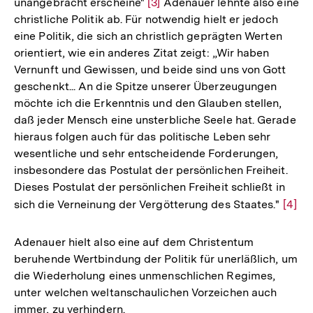
unangebracht erscheine"
Zur
[3]
Adenauer lehnte also eine
christliche Politik ab. Für notwendig hielt er jedoch
Auflösung
eine Politik, die sich an christlich geprägten Werten
der
orientiert, wie ein anderes Zitat zeigt: „Wir haben
Fußnote
Vernunft und Gewissen, und beide sind uns von Gott
geschenkt... An die Spitze unserer Überzeugungen
möchte ich die Erkenntnis und den Glauben stellen,
daß jeder Mensch eine unsterbliche Seele hat. Gerade
hieraus folgen auch für das politische Leben sehr
wesentliche und sehr entscheidende Forderungen,
insbesondere das Postulat der persönlichen Freiheit.
Dieses Postulat der persönlichen Freiheit schließt in
sich die Verneinung der Vergötterung des Staates."
Zur
[4]
Auflö
der
Adenauer hielt also eine auf dem Christentum
Fußn
beruhende Wertbindung der Politik für unerläßlich, um
die Wiederholung eines unmenschlichen Regimes,
unter welchen weltanschaulichen Vorzeichen auch
immer, zu verhindern.