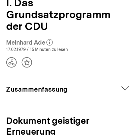
I. Das
Grundsatzprogramm
der CDU
Meinhard Ade
(Mehr zum Autor)
öffnen
17.02.1979
/ 15 Minuten zu lesen
Teilen
Inhalt
Optionen
merken
anzeigen
auf
Zusammenfassung
Dokument geistiger
Erneuerung