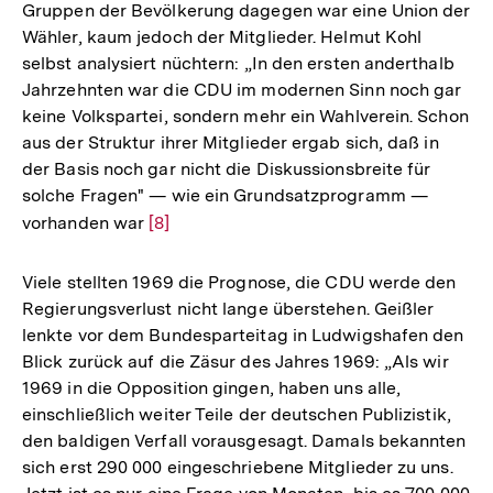
Gruppen der Bevölkerung dagegen war eine Union der
Wähler, kaum jedoch der Mitglieder. Helmut Kohl
selbst analysiert nüchtern: „In den ersten anderthalb
Jahrzehnten war die CDU im modernen Sinn noch gar
keine Volkspartei, sondern mehr ein Wahlverein. Schon
aus der Struktur ihrer Mitglieder ergab sich, daß in
der Basis noch gar nicht die Diskussionsbreite für
solche Fragen" — wie ein Grundsatzprogramm —
vorhanden war
Zur
[8]
Auflösung
der
Viele stellten 1969 die Prognose, die CDU werde den
Fußnote
Regierungsverlust nicht lange überstehen. Geißler
lenkte vor dem Bundesparteitag in Ludwigshafen den
Blick zurück auf die Zäsur des Jahres 1969: „Als wir
1969 in die Opposition gingen, haben uns alle,
einschließlich weiter Teile der deutschen Publizistik,
den baldigen Verfall vorausgesagt. Damals bekannten
sich erst 290 000 eingeschriebene Mitglieder zu uns.