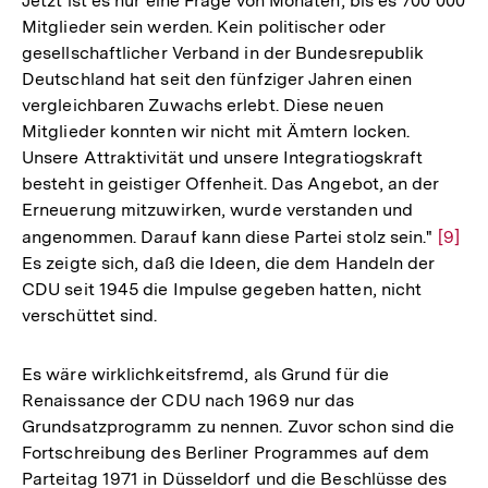
Jetzt ist es nur eine Frage von Monaten, bis es 700 000
Mitglieder sein werden. Kein politischer oder
gesellschaftlicher Verband in der Bundesrepublik
Deutschland hat seit den fünfziger Jahren einen
vergleichbaren Zuwachs erlebt. Diese neuen
Mitglieder konnten wir nicht mit Ämtern locken.
Unsere Attraktivität und unsere Integratiogskraft
besteht in geistiger Offenheit. Das Angebot, an der
Erneuerung mitzuwirken, wurde verstanden und
angenommen. Darauf kann diese Partei stolz sein."
Zur
[9]
Es zeigte sich, daß die Ideen, die dem Handeln der
Auflö
CDU seit 1945 die Impulse gegeben hatten, nicht
der
verschüttet sind.
Fußno
Es wäre wirklichkeitsfremd, als Grund für die
Renaissance der CDU nach 1969 nur das
Grundsatzprogramm zu nennen. Zuvor schon sind die
Fortschreibung des Berliner Programmes auf dem
Zum
Parteitag 1971 in Düsseldorf und die Beschlüsse des
Seite