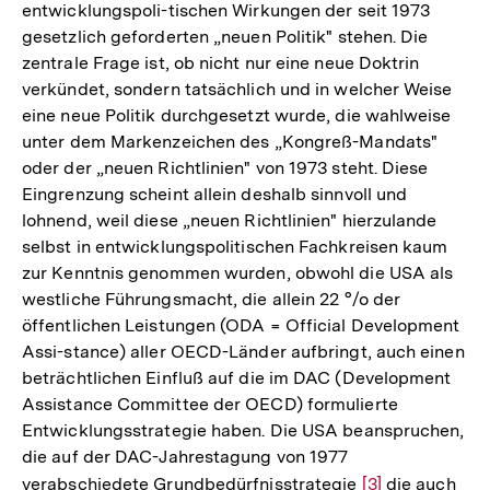
entwicklungspoli-tischen Wirkungen der seit 1973
gesetzlich geforderten „neuen Politik" stehen. Die
zentrale Frage ist, ob nicht nur eine neue Doktrin
verkündet, sondern tatsächlich und in welcher Weise
eine neue Politik durchgesetzt wurde, die wahlweise
unter dem Markenzeichen des „Kongreß-Mandats"
oder der „neuen Richtlinien" von 1973 steht. Diese
Eingrenzung scheint allein deshalb sinnvoll und
lohnend, weil diese „neuen Richtlinien" hierzulande
selbst in entwicklungspolitischen Fachkreisen kaum
zur Kenntnis genommen wurden, obwohl die USA als
westliche Führungsmacht, die allein 22 °/o der
öffentlichen Leistungen (ODA = Official Development
Assi-stance) aller OECD-Länder aufbringt, auch einen
beträchtlichen Einfluß auf die im DAC (Development
Assistance Committee der OECD) formulierte
Entwicklungsstrategie haben. Die USA beanspruchen,
die auf der DAC-Jahrestagung von 1977
verabschiedete Grundbedürfnisstrategie
Zur
[3]
die auch