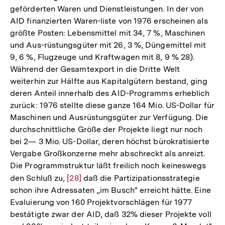
geförderten Waren und Dienstleistungen. In der von
AID finanzierten Waren-liste von 1976 erscheinen als
größte Posten: Lebensmittel mit 34, 7 %, Maschinen
und Aus-rüstungsgüter mit 26, 3 %, Düngemittel mit
9, 6 %, Flugzeuge und Kraftwagen mit 8, 9 % 28).
Während der Gesamtexport in die Dritte Welt
weiterhin zur Hälfte aus Kapitalgütern bestand, ging
deren Anteil innerhalb des AID-Programms erheblich
zurück: 1976 stellte diese ganze 164 Mio. US-Dollar für
Maschinen und Ausrüstungsgüter zur Verfügung. Die
durchschnittliche Größe der Projekte liegt nur noch
bei 2— 3 Mio. US-Dollar, deren höchst bürokratisierte
Vergabe Großkonzerne mehr abschreckt als anreizt.
Die Programmstruktur läßt freilich noch keineswegs
den Schluß zu,
Zur
[28]
daß die Partizipationsstrategie
schon ihre Adressaten „im Busch" erreicht hätte. Eine
Auflösung
Evaluierung von 160 Projektvorschlägen für 1977
der
bestätigte zwar der AID, daß 32% dieser Projekte voll
Fußnote