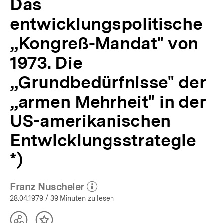
Das
APuZ
17/1979
entwicklungspolitische
|
bpb.de
„Kongreß-Mandat" von
1973. Die
„Grundbedürfnisse" der
„armen Mehrheit" in der
US-amerikanischen
Entwicklungsstrategie
*)
Franz Nuscheler
(Mehr zum Autor)
öffnen
28.04.1979
/ 39 Minuten zu lesen