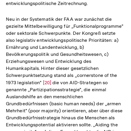
entwicklungspolitische Zeitrechnung.
Neu in der Systematik der FAA war zunächst die
gezielte Mittelbewilligung für „Funktionalprogramme"
oder sektorale Schwerpunkte. Der Kongreß setzte
also legislativ entwicklungspolitische Prioritäten: a)
Ernährung und Landentwicklung, b)
Bevölkerungspolitik und Gesundheitswesen, c)
Erziehungswesen und Entwicklung des
Humankapitals. Hinter dieser gesetzlichen
Schwerpunktsetzung stand als „cornerstone of the
1973 legislation"
Zur
[20]
die von AID-Strategen so
genannte „Partizipationsstrategie", die einmal
Auflösung
Auslandshilfe an den menschlichen
der
Grundbedürfnissen (basic human needs) der „armen
Fußnote
Mehrheit" (poor majority) orientieren, aber über diese
Grundbedürfnisstrategie hinaus die Menschen als
Entwicklungspotential aktivieren sollte. „Aiding the