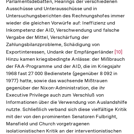
Parlamentsdebatten, Hearings der verschiedenen
Ausschüsse und Unterausschüsse und in
Untersuchungsberichten des Rechnungshofes immer
wieder die gleichen Vorwürfe auf: Ineffizienz und
Inkompetenz der AID, Verschwendung und falsche
Vergabe der Mittel, Verschärfung der
Zahlungsbilanzprobleme, Schädigung von
Exportinteressen, Undank der Empfängerländer
Zur
[10]
Hinzu kamen kriegsbedingte Anlässe: der Mißbrauch
Auflösu
der FAA-Programme und der AID, die im Kriegsjahr
der
1968 fast 27 000 Bedienstete (gegenüber 8 092 in
Fußnote
1977) hatte, sowie das wachsende Mißtrauen
gegenüber der Nixon-Administration, die ihr
Executive Privilege auch zum Verschluß von
Informationen über die Verwendung von Auslandshilfe
nutzte. Schließlich verband sich diese vielfältige Kritik
mit der von den prominenten Senatoren Fulbright,
Mansfield und Church vorgetragenen
isolationistischen Kritik an der interventionistischen