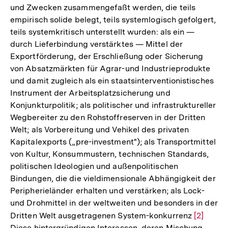
und Zwecken zusammengefaßt werden, die teils
empirisch solide belegt, teils systemlogisch gefolgert,
teils systemkritisch unterstellt wurden: als ein —
durch Lieferbindung verstärktes — Mittel der
Exportförderung, der Erschließung oder Sicherung
von Absatzmärkten für Agrar-und Industrieprodukte
und damit zugleich als ein staatsinterventionistisches
Instrument der Arbeitsplatzsicherung und
Konjunkturpolitik; als politischer und infrastruktureller
Wegbereiter zu den Rohstoffreserven in der Dritten
Welt; als Vorbereitung und Vehikel des privaten
Kapitalexports („pre-investment"); als Transportmittel
von Kultur, Konsummustern, technischen Standards,
politischen Ideologien und außenpolitischen
Bindungen, die die vieldimensionale Abhängigkeit der
Peripherieländer erhalten und verstärken; als Lock-
und Drohmittel in der weltweiten und besonders in der
Dritten Welt ausgetragenen System-konkurrenz
Zur
[2]
Diese hintergründigen Interessen, deren Mischung