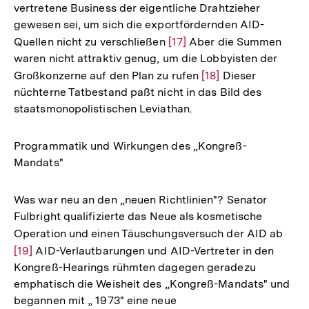
vertretene Business der eigentliche Drahtzieher
gewesen sei, um sich die exportfördernden AID-
Quellen nicht zu verschließen
Zur
[17]
Aber die Summen
waren nicht attraktiv genug, um die Lobbyisten der
Auflösung
Großkonzerne auf den Plan zu rufen
Zur
[18]
Dieser
der
nüchterne Tatbestand paßt nicht in das Bild des
Auflösung
Fußnote
staatsmonopolistischen Leviathan.
der
Fußnote
Programmatik und Wirkungen des „Kongreß-
Mandats"
Was war neu an den „neuen Richtlinien"? Senator
Fulbright qualifizierte das Neue als kosmetische
Operation und einen Täuschungsversuch der AID ab
Zur
[19]
AID-Verlautbarungen und AID-Vertreter in den
Aufl
Kongreß-Hearings rühmten dagegen geradezu
der
emphatisch die Weisheit des „Kongreß-Mandats" und
Fußn
begannen mit „ 1973" eine neue