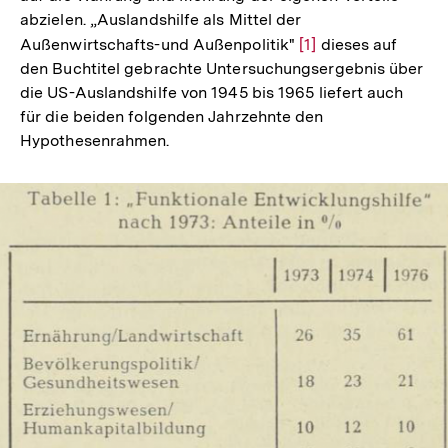
abzielen. „Auslandshilfe als Mittel der
Außenwirtschafts-und Außenpolitik"
Zur
[1]
dieses auf
den Buchtitel gebrachte Untersuchungsergebnis über
Auflösung
die US-Auslandshilfe von 1945 bis 1965 liefert auch
der
für die beiden folgenden Jahrzehnte den
Fußnote
Hypothesenrahmen.
In
Lightbox
öffnen