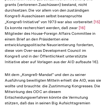
grants (verlorenen Zuschüssen) bestand, nicht
durchsetzen. Die vor allem von den zuständigen
Kongreß-Ausschüssen selbst beanspruchte
„Kongreß-Initiative" von 1973 war also vorbereitet
Zur
[15]
Es konnte recherchiert werden, daß zwar
Zur
[16]
Auflös
Mitglieder des House-Foreign Affairs Committee in
Auflösung
der
einem Brief an den Präsidenten eine
der
Fußno
entwicklungspolitische Neuorientierung forderten,
Fußnote
diese vom Over-seas Development Council im
Kongreß und in der Öffentlichkeit unterstützte
Initiative aber auf Vorlagen aus der AID aufbaute 16).
Mit dem „Kongreß-Mandat" und den zu seiner
Ausführung bewilligten Mitteln erhielt die AID, was sie
wollte und brauchte: die Zustimmung Kongresses. Die
Mitwirkung des ODC an diesem
Entscheidungsverfahren könnte die Vermutung
stützen, daß das in seinen Big Aufsichtsgremien