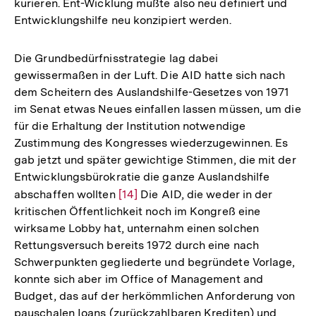
kurieren. Ent-Wicklung mußte also neu definiert und
Entwicklungshilfe neu konzipiert werden.
Die Grundbedürfnisstrategie lag dabei
gewissermaßen in der Luft. Die AID hatte sich nach
dem Scheitern des Auslandshilfe-Gesetzes von 1971
im Senat etwas Neues einfallen lassen müssen, um die
für die Erhaltung der Institution notwendige
Zustimmung des Kongresses wiederzugewinnen. Es
gab jetzt und später gewichtige Stimmen, die mit der
Entwicklungsbürokratie die ganze Auslandshilfe
abschaffen wollten
Zur
[14]
Die AID, die weder in der
kritischen Öffentlichkeit noch im Kongreß eine
Auflösung
wirksame Lobby hat, unternahm einen solchen
der
Rettungsversuch bereits 1972 durch eine nach
Fußnote
Schwerpunkten gegliederte und begründete Vorlage,
konnte sich aber im Office of Management and
Budget, das auf der herkömmlichen Anforderung von
pauschalen Ioans (zurückzahlbaren Krediten) und