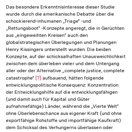
der
Das besondere Erkenntnisinteresse dieser Studie
Fußnote
wurde durch die amerikanische Debatte über die
schockierend-inhumanen „Triage" -und
„Rettungsboot" -Konzepte angeregt, die in Gerüchten
aus „eingeweihten Kreisen" auch den
globalstrategischen Überlegungen und Planungen
Henry Kissingers unterstellt wurden. Die beiden
Konzepte, auf der schicksalhaften Unausweichlichkeit
zwischen dem überleben vieler und dem Untergang
aller oder der Alternative „complete justice, complete
catastrophe"
Zur
[7]
aufbauend, hätten folgende
entwicklungspolitische Konsequenz: Konzentration
Auflösung
der Entwicklungshilfe auf die entwicklungsfähigen
der
(und damit auch für Kapital und Güter
Fußnote
aufnahmefähige) Länder, während die „Vierte Welt"
ohne Überlebenschance aus eigener Kraft (und ohne
exportfähige Rohstoffe und importfähige Kaufkraft)
dem Schicksal des Verhungerns überlassen oder