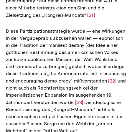
poor majority": auf diese Formel brachte die AID in
einer Mitarbeiterinstruktion den Sinn und die
Zielsetzung des „Kongreß-Mandats"
Zur
[21]
Auflösung
der
Diese Partizipationsstrategie wurde — ehe Wirkungen
Fußnote
in der Vergabepraxis abzusehen waren — euphorisch
in die Tradition der maniiest destiny (der Idee einer
göttlichen Bestimmung des amerikanischen Volkes
zur kos-mopolitischen Mission, der Welt Wohlstand
und Demokratie zu bringen) gestellt, wobei allerdings
diese Tradition als „the American interest in espousing
and encouraging demo-cracy" mißverstanden
Zur
[22]
und
nicht auch als Rechtfertigungsvehikel der
Auflösung
imperialistischen Expansion im ausgehenden 19.
der
Jahrhundert verstanden wurde
Zur
[23]
Die ideologische
Fußnote
Romantisierung des „Kongreß-Mandats" hebt alle
Auflösung
ökonomischen und politischen Eigeninteressen in der
der
ausschließlichen Sorge um das Wohl der „armen
Fußnote
Mehrheit" in der Dritten Welt auf.