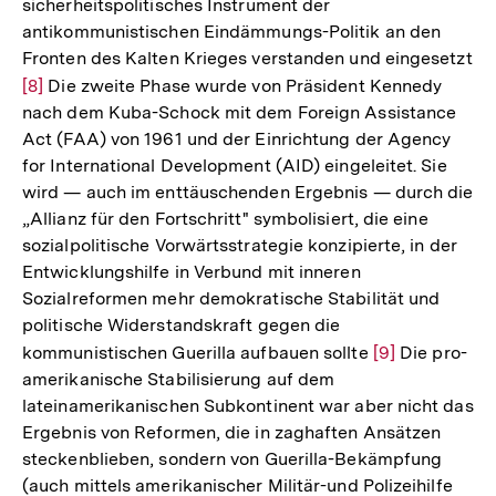
sicherheitspolitisches Instrument der
antikommunistischen Eindämmungs-Politik an den
Fronten des Kalten Krieges verstanden und eingesetzt
Zur
[8]
Die zweite Phase wurde von Präsident Kennedy
nach dem Kuba-Schock mit dem Foreign Assistance
Auflösung
Act (FAA) von 1961 und der Einrichtung der Agency
der
for International Development (AID) eingeleitet. Sie
Fußnote
wird — auch im enttäuschenden Ergebnis — durch die
„Allianz für den Fortschritt" symbolisiert, die eine
sozialpolitische Vorwärtsstrategie konzipierte, in der
Entwicklungshilfe in Verbund mit inneren
Sozialreformen mehr demokratische Stabilität und
politische Widerstandskraft gegen die
kommunistischen Guerilla aufbauen sollte
Zur
[9]
Die pro-
amerikanische Stabilisierung auf dem
Auflösung
lateinamerikanischen Subkontinent war aber nicht das
der
Ergebnis von Reformen, die in zaghaften Ansätzen
Fußnote
steckenblieben, sondern von Guerilla-Bekämpfung
(auch mittels amerikanischer Militär-und Polizeihilfe