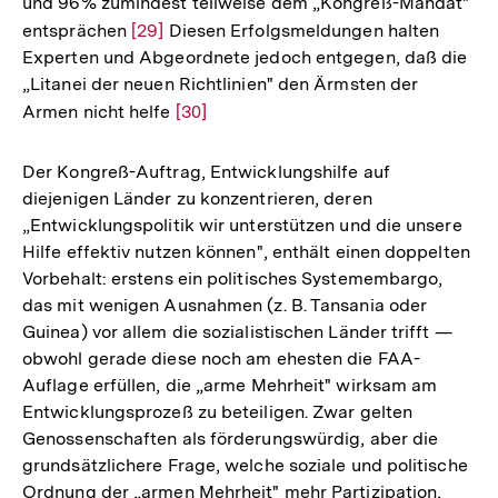
und 96% zumindest teilweise dem „Kongreß-Mandat"
entsprächen
Zur
[29]
Diesen Erfolgsmeldungen halten
Experten und Abgeordnete jedoch entgegen, daß die
Auflösung
„Litanei der neuen Richtlinien" den Ärmsten der
der
Armen nicht helfe
Zur
[30]
Fußnote
Auflösung
der
Der Kongreß-Auftrag, Entwicklungshilfe auf
Fußnote
diejenigen Länder zu konzentrieren, deren
„Entwicklungspolitik wir unterstützen und die unsere
Hilfe effektiv nutzen können", enthält einen doppelten
Vorbehalt: erstens ein politisches Systemembargo,
das mit wenigen Ausnahmen (z. B. Tansania oder
Guinea) vor allem die sozialistischen Länder trifft —
obwohl gerade diese noch am ehesten die FAA-
Auflage erfüllen, die „arme Mehrheit" wirksam am
Entwicklungsprozeß zu beteiligen. Zwar gelten
Genossenschaften als förderungswürdig, aber die
grundsätzlichere Frage, welche soziale und politische
Ordnung der „armen Mehrheit" mehr Partizipation,