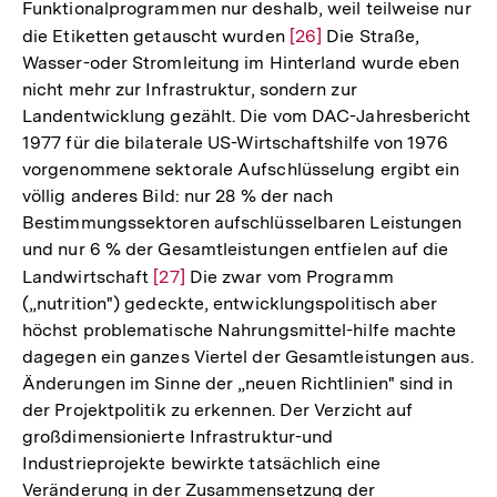
Funktionalprogrammen nur deshalb, weil teilweise nur
die Etiketten getauscht wurden
Zur
[26]
Die Straße,
Wasser-oder Stromleitung im Hinterland wurde eben
Auflösung
nicht mehr zur Infrastruktur, sondern zur
der
Landentwicklung gezählt. Die vom DAC-Jahresbericht
Fußnote
1977 für die bilaterale US-Wirtschaftshilfe von 1976
vorgenommene sektorale Aufschlüsselung ergibt ein
völlig anderes Bild: nur 28 % der nach
Bestimmungssektoren aufschlüsselbaren Leistungen
und nur 6 % der Gesamtleistungen entfielen auf die
Landwirtschaft
Zur
[27]
Die zwar vom Programm
(„nutrition") gedeckte, entwicklungspolitisch aber
Auflösung
höchst problematische Nahrungsmittel-hilfe machte
der
dagegen ein ganzes Viertel der Gesamtleistungen aus.
Fußnote
Änderungen im Sinne der „neuen Richtlinien" sind in
der Projektpolitik zu erkennen. Der Verzicht auf
großdimensionierte Infrastruktur-und
Industrieprojekte bewirkte tatsächlich eine
Veränderung in der Zusammensetzung der