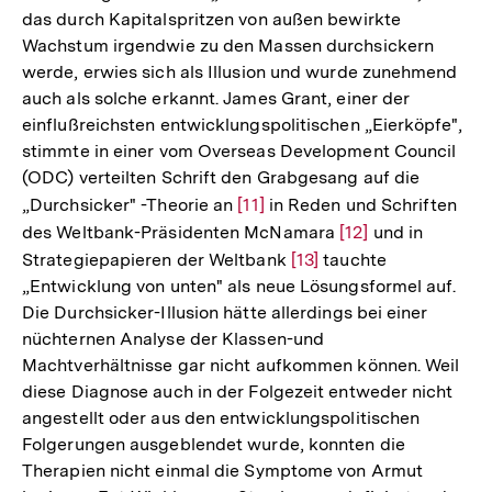
das durch Kapitalspritzen von außen bewirkte
Wachstum irgendwie zu den Massen durchsickern
werde, erwies sich als Illusion und wurde zunehmend
auch als solche erkannt. James Grant, einer der
einflußreichsten entwicklungspolitischen „Eierköpfe",
stimmte in einer vom Overseas Development Council
(ODC) verteilten Schrift den Grabgesang auf die
„Durchsicker" -Theorie an
Zur
[11]
in Reden und Schriften
des Weltbank-Präsidenten McNamara
Auflösung
Zur
[12]
und in
Strategiepapieren der Weltbank
der
Zur
[13]
tauchte
Auflösung
„Entwicklung von unten" als neue Lösungsformel auf.
Fußnote
Auflösung
der
Die Durchsicker-Illusion hätte allerdings bei einer
der
Fußnote
nüchternen Analyse der Klassen-und
Fußnote
Machtverhältnisse gar nicht aufkommen können. Weil
diese Diagnose auch in der Folgezeit entweder nicht
angestellt oder aus den entwicklungspolitischen
Folgerungen ausgeblendet wurde, konnten die
Therapien nicht einmal die Symptome von Armut