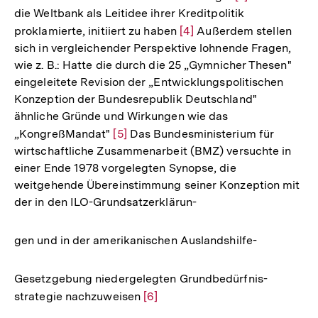
die Weltbank als Leitidee ihrer Kreditpolitik
Auflösung
proklamierte, initiiert zu haben
Zur
[4]
Außerdem stellen
der
sich in vergleichender Perspektive lohnende Fragen,
Auflösung
Fußnote
wie z. B.: Hatte die durch die 25 „Gymnicher Thesen"
der
eingeleitete Revision der „Entwicklungspolitischen
Fußnote
Konzeption der Bundesrepublik Deutschland"
ähnliche Gründe und Wirkungen wie das
„KongreßMandat"
Zur
[5]
Das Bundesministerium für
wirtschaftliche Zusammenarbeit (BMZ) versuchte in
Auflösung
einer Ende 1978 vorgelegten Synopse, die
der
weitgehende Übereinstimmung seiner Konzeption mit
Fußnote
der in den ILO-Grundsatzerklärun-
gen und in der amerikanischen Auslandshilfe-
Gesetzgebung niedergelegten Grundbedürfnis-
strategie nachzuweisen
Zur
[6]
Auflösung