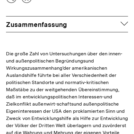
Teilen
Inhalt
Optionen
merken
anzeigen
auf
Zusammenfassung
Die große Zahl von Untersuchungen über den innen-
und außenpolitischen Begründungsund
Wirkungszusammenhang'der amerikanischen
Auslandshilfe führte bei aller Verschiedenheit der
politischen Standorte und normativ-kritischen
Maßstäbe zu der weitgehenden Übereinstimmung,
daß im entwicklungspolitischen Interessen-und
Zielkonflikt außenwirt-schaftsund außenpolitische
Eigeninteressen der USA den proklamierten Sinn und
Zweck von Entwicklungshilfe als Hilfe zur Entwicklung
der Völker der Dritten Welt überlagern und zuvörderst
auf die Wahrung und Mehrung der eigenen Vorteile