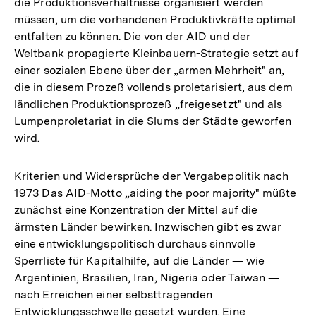
die Produktionsverhältnisse organisiert werden
der
müssen, um die vorhandenen Produktivkräfte optimal
Fußnote
entfalten zu können. Die von der AID und der
Weltbank propagierte Kleinbauern-Strategie setzt auf
einer sozialen Ebene über der „armen Mehrheit" an,
die in diesem Prozeß vollends proletarisiert, aus dem
ländlichen Produktionsprozeß „freigesetzt" und als
Lumpenproletariat in die Slums der Städte geworfen
wird.
Kriterien und Widersprüche der Vergabepolitik nach
1973 Das AID-Motto „aiding the poor majority" müßte
zunächst eine Konzentration der Mittel auf die
ärmsten Länder bewirken. Inzwischen gibt es zwar
eine entwicklungspolitisch durchaus sinnvolle
Sperrliste für Kapitalhilfe, auf die Länder — wie
Argentinien, Brasilien, Iran, Nigeria oder Taiwan —
nach Erreichen einer selbsttragenden
Zum
Entwicklungsschwelle gesetzt wurden. Eine
Seite