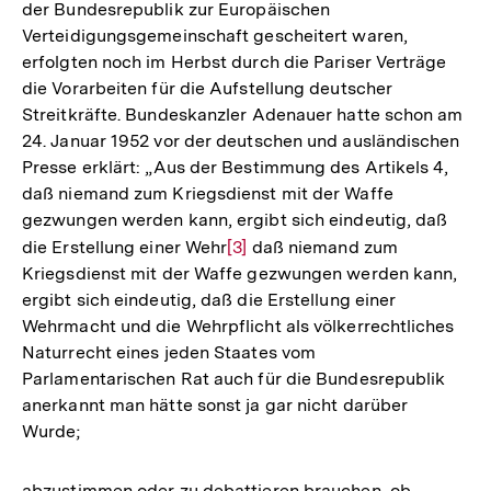
der Bundesrepublik zur Europäischen
Verteidigungsgemeinschaft gescheitert waren,
erfolgten noch im Herbst durch die Pariser Verträge
die Vorarbeiten für die Aufstellung deutscher
Streitkräfte. Bundeskanzler Adenauer hatte schon am
24. Januar 1952 vor der deutschen und ausländischen
Presse erklärt: „Aus der Bestimmung des Artikels 4,
daß niemand zum Kriegsdienst mit der Waffe
gezwungen werden kann, ergibt sich eindeutig, daß
die Erstellung einer Wehr
Zur
[3]
daß niemand zum
Kriegsdienst mit der Waffe gezwungen werden kann,
Auflösung
ergibt sich eindeutig, daß die Erstellung einer
der
Wehrmacht und die Wehrpflicht als völkerrechtliches
Fußnote
Naturrecht eines jeden Staates vom
Parlamentarischen Rat auch für die Bundesrepublik
anerkannt man hätte sonst ja gar nicht darüber
Wurde;
abzustimmen oder zu debattieren brauchen, ob