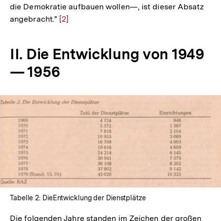
die Demokratie aufbauen wollen—, ist dieser Absatz
angebracht."
Zur
[2]
Auflösung
der
II. Die Entwicklung von 1949
Fußnote
— 1956
In
Lightbox
öffnen
Tabelle 2: DieEntwicklung der Dienstplätze
Die folgenden Jahre standen im Zeichen der großen