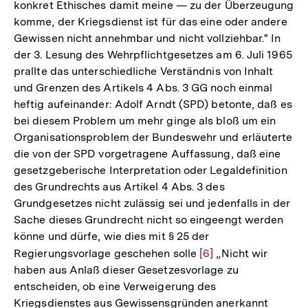
konkret Ethisches damit meine — zu der Überzeugung
komme, der Kriegsdienst ist für das eine oder andere
Gewissen nicht annehmbar und nicht vollziehbar." In
der 3. Lesung des Wehrpflichtgesetzes am 6. Juli 1965
prallte das unterschiedliche Verständnis von Inhalt
und Grenzen des Artikels 4 Abs. 3 GG noch einmal
heftig aufeinander: Adolf Arndt (SPD) betonte, daß es
bei diesem Problem um mehr ginge als bloß um ein
Organisationsproblem der Bundeswehr und erläuterte
die von der SPD vorgetragene Auffassung, daß eine
gesetzgeberische Interpretation oder Legaldefinition
des Grundrechts aus Artikel 4 Abs. 3 des
Grundgesetzes nicht zulässig sei und jedenfalls in der
Sache dieses Grundrecht nicht so eingeengt werden
könne und dürfe, wie dies mit § 25 der
Regierungsvorlage geschehen solle
Zur
[6]
„Nicht wir
haben aus Anlaß dieser Gesetzesvorlage zu
Auflösung
entscheiden, ob eine Verweigerung des
der
Kriegsdienstes aus Gewissensgründen anerkannt
Fußnote