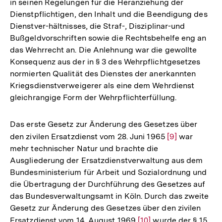
in seinen Regelungen für die Heranziehung der
Auflösung
Dienstpflichtigen, den Inhalt und die Beendigung des
der
Dienstver-hältnisses, die Straf-, Disziplinar-und
Fußnote
Bußgeldvorschriften sowie die Rechtsbehelfe eng an
das Wehrrecht an. Die Anlehnung war die gewollte
Konsequenz aus der in § 3 des Wehrpflichtgesetzes
normierten Qualität des Dienstes der anerkannten
Kriegsdienstverweigerer als eine dem Wehrdienst
gleichrangige Form der Wehrpflichterfüllung.
Das erste Gesetz zur Änderung des Gesetzes über
den zivilen Ersatzdienst vom 28. Juni 1965
Zur
[9]
war
mehr technischer Natur und brachte die
Auflösung
Ausgliederung der Ersatzdienstverwaltung aus dem
der
Bundesministerium für Arbeit und Sozialordnung und
Fußnote
die Übertragung der Durchführung des Gesetzes auf
das Bundesverwaltungsamt in Köln. Durch das zweite
Gesetz zur Änderung des Gesetzes über den zivilen
Ersatzdienst vom 14. August 1969
Zur
[10]
wurde der § 15