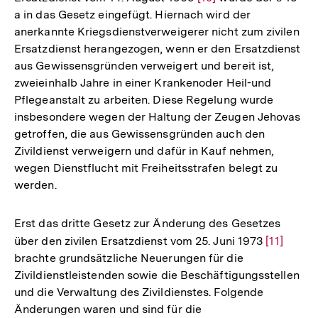
a in das Gesetz eingefügt. Hiernach wird der
Auflösung
anerkannte Kriegsdienstverweigerer nicht zum zivilen
der
Ersatzdienst herangezogen, wenn er den Ersatzdienst
Fußnote
aus Gewissensgründen verweigert und bereit ist,
zweieinhalb Jahre in einer Krankenoder Heil-und
Pflegeanstalt zu arbeiten. Diese Regelung wurde
insbesondere wegen der Haltung der Zeugen Jehovas
getroffen, die aus Gewissensgründen auch den
Zivildienst verweigern und dafür in Kauf nehmen,
wegen Dienstflucht mit Freiheitsstrafen belegt zu
werden.
Erst das dritte Gesetz zur Änderung des Gesetzes
über den zivilen Ersatzdienst vom 25. Juni 1973
Zur
[11]
brachte grundsätzliche Neuerungen für die
Auflösun
Zivildienstleistenden sowie die Beschäftigungsstellen
der
und die Verwaltung des Zivildienstes. Folgende
Fußnote
Änderungen waren und sind für die