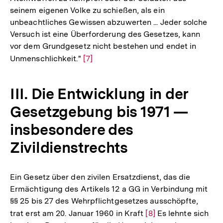
seinem eigenen Volke zu schießen, als ein
unbeachtliches Gewissen abzuwerten ... Jeder solche
Versuch ist eine Überforderung des Gesetzes, kann
vor dem Grundgesetz nicht bestehen und endet in
Unmenschlichkeit."
Zur
[7]
Auflösung
der
III. Die Entwicklung in der
Fußnote
Gesetzgebung bis 1971 —
insbesondere des
Zivildienstrechts
Ein Gesetz über den zivilen Ersatzdienst, das die
Ermächtigung des Artikels 12 a GG in Verbindung mit
§§ 25 bis 27 des Wehrpflichtgesetzes ausschöpfte,
trat erst am 20. Januar 1960 in Kraft
Zur
[8]
Es lehnte sich