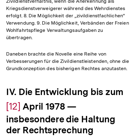
Zivildienstverhältnis, wenn die Anerkennung als
Kriegsdienstverweigerer während des Wehrdienstes
erfolgt. 8. Die Möglichkeit der „zivildienstfachlichen“
Verwendung. 9. Die Möglichkeit, Verbänden der Freien
Wohlfahrtspflege Verwaltungsaufgaben zu
übertragen.
Daneben brachte die Novelle eine Reihe von
Verbesserungen für die Zivildienstleistenden, ohne die
Grundkonzeption des bisherigen Rechtes anzutasten.
IV. Die Entwicklung bis zum
Zu
[12]
April 1978 —
Au
insbesondere die Haltung
de
der Rechtsprechung
Zum
Fu
Seite