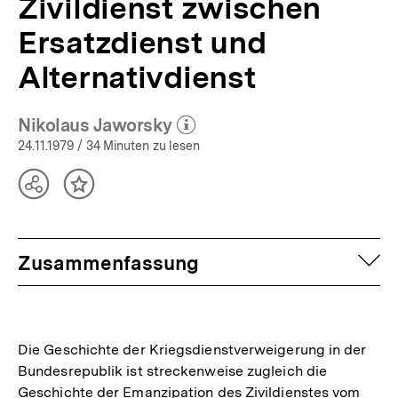
Zivildienst zwischen
Ersatzdienst und
Alternativdienst
Nikolaus Jaworsky
(Mehr zum Autor)
öffnen
24.11.1979
/ 34 Minuten zu lesen
Teilen
Inhalt
Optionen
merken
anzeigen
auf
Zusammenfassung
Die Geschichte der Kriegsdienstverweigerung in der
Bundesrepublik ist streckenweise zugleich die
Geschichte der Emanzipation des Zivildienstes vom