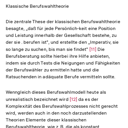
Klassische Berufswahltheorie
Die zentrale These der klassischen Berufswahltheorie
besagte, „daß für jede Persönlich-keit eine Position
und Leistung innerhalb der Gesellschaft bestehe, zu
der sie . berufen ist", und erstellte den „Imperativ, sie
so lange zu suchen, bis man sie findet"
Zur
[11]
Die
Berufsberatung sollte hierbei ihre Hilfe anbieten,
Auflösung
indem sie durch Tests die Neigungen und Fähigkeiten
der
der Berufswähler zu ermitteln hatte und die
Fußnote
Ratsuchenden in adäquate Berufe vermitteln sollte.
Wenngleich dieses Berufswahlmodell heute als
unrealistisch bezeichnet wird
Zur
[12]
da es der
Komplexität des Berufswahlprozesses nicht gerecht
Auflösung
wird, werden auch in den noch darzustellenden
der
Theorien Elemente dieser klassischen
Fußnote
Berufswahltheorie, wie z. B. die als konstant