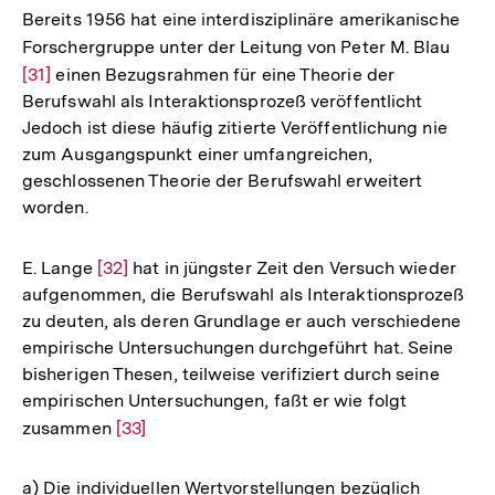
Bereits 1956 hat eine interdisziplinäre amerikanische
Forschergruppe unter der Leitung von Peter M. Blau
Zur
[31]
einen Bezugsrahmen für eine Theorie der
Aufl
Berufswahl als Interaktionsprozeß veröffentlicht
der
Jedoch ist diese häufig zitierte Veröffentlichung nie
Fußn
zum Ausgangspunkt einer umfangreichen,
geschlossenen Theorie der Berufswahl erweitert
worden.
E. Lange
Zur
[32]
hat in jüngster Zeit den Versuch wieder
aufgenommen, die Berufswahl als Interaktionsprozeß
Auflösung
zu deuten, als deren Grundlage er auch verschiedene
der
empirische Untersuchungen durchgeführt hat. Seine
Fußnote
bisherigen Thesen, teilweise verifiziert durch seine
empirischen Untersuchungen, faßt er wie folgt
zusammen
Zur
[33]
Auflösung
der
a) Die individuellen Wertvorstellungen bezüglich