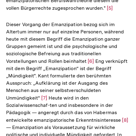
emanzipatorischen Berufswahltheorie diesem die
vollen Bürgerrechte zugesprochen wurden."
Zur
[5]
Auflösung
der
Dieser Vorgang der Emanzipation bezog sich im
Fußnote
Altertum immer nur auf einzelne Personen, während
heute mit diesem Begriff die Emanzipation ganzer
Gruppen gemeint ist und die psychologische und
soziologische Befreiung aus traditionellen
Vorstellungen und Rollen beinhaltet
Zur
[6]
Eng verknüpft
mit dem Begriff „Emanzipation“ ist der Begriff
Auflösung
„Mündigkeit". Kant formulierte den berühmten
der
Ausspruch: „Aufklärung ist der Ausgang des
Fußnote
Menschen aus seiner selbstverschuldeten
Unmündigkeit“
Zur
[7]
Heute wird in den
Sozialwissenschaf-ten und insbesondere in der
Auflösung
Pädagogik — angeregt durch das von Habermas
der
entwickelte emanzipatorische Erkenntnisinteresse
Zur
[8]
Fußnote
— Emanzipation als Voraussetzung für wirkliche
Auflö
politische und individuelle Mündigkeit gefordert. In
der