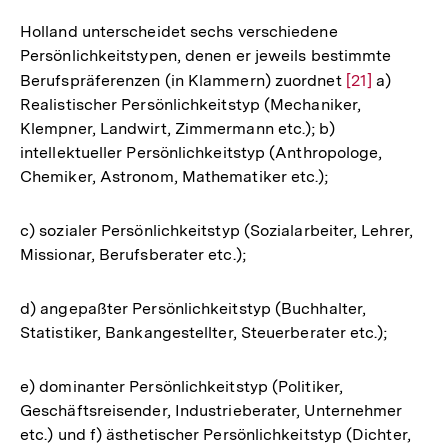
Auflösung
der
Holland unterscheidet sechs verschiedene
Fußnote
Persönlichkeitstypen, denen er jeweils bestimmte
Berufspräferenzen (in Klammern) zuordnet
Zur
[21]
a)
Realistischer Persönlichkeitstyp (Mechaniker,
Auflösung
Klempner, Landwirt, Zimmermann etc.); b)
der
intellektueller Persönlichkeitstyp (Anthropologe,
Fußnote
Chemiker, Astronom, Mathematiker etc.);
c) sozialer Persönlichkeitstyp (Sozialarbeiter, Lehrer,
Missionar, Berufsberater etc.);
d) angepaßter Persönlichkeitstyp (Buchhalter,
Statistiker, Bankangestellter, Steuerberater etc.);
e) dominanter Persönlichkeitstyp (Politiker,
Geschäftsreisender, Industrieberater, Unternehmer
etc.) und f) ästhetischer Persönlichkeitstyp (Dichter,