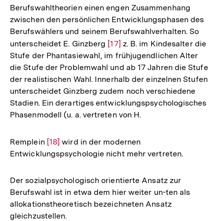
Berufswahltheorien einen engen Zusammenhang
zwischen den persönlichen Entwicklungsphasen des
Berufswählers und seinem Berufswahlverhalten. So
unterscheidet E. Ginzberg
Zur
[17]
z. B. im Kindesalter die
Stufe der Phantasiewahl, im frühjugendlichen Alter
Auflösung
die Stufe der Problemwahl und ab 17 Jahren die Stufe
der
der realistischen Wahl. Innerhalb der einzelnen Stufen
Fußnote
unterscheidet Ginzberg zudem noch verschiedene
Stadien. Ein derartiges entwicklungspsychologisches
Phasenmodell (u. a. vertreten von H.
Remplein
Zur
[18]
wird in der modernen
Entwicklungspsychologie nicht mehr vertreten.
Auflösung
der
Fußnote
Der sozialpsychologisch orientierte Ansatz zur
Berufswahl ist in etwa dem hier weiter un-ten als
allokationstheoretisch bezeichneten Ansatz
gleichzustellen.