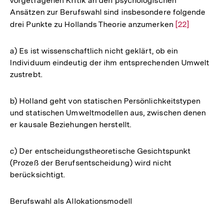
vorgetragenen Kritik an den psychologischen
Ansätzen zur Berufswahl sind insbesondere folgende
drei Punkte zu Hollands Theorie anzumerken
Zur
[22]
Auflösung
der
a) Es ist wissenschaftlich nicht geklärt, ob ein
Fußnote
Individuum eindeutig der ihm entsprechenden Umwelt
zustrebt.
b) Holland geht von statischen Persönlichkeitstypen
und statischen Umweltmodellen aus, zwischen denen
er kausale Beziehungen herstellt.
c) Der entscheidungstheoretische Gesichtspunkt
(Prozeß der Berufsentscheidung) wird nicht
berücksichtigt.
Berufswahl als Allokationsmodell