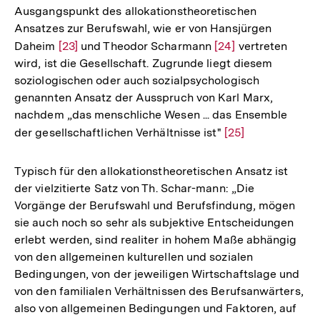
Ausgangspunkt des allokationstheoretischen
Ansatzes zur Berufswahl, wie er von Hansjürgen
Daheim
Zur
[23]
und Theodor Scharmann
Zur
[24]
vertreten
wird, ist die Gesellschaft. Zugrunde liegt diesem
Auflösung
Auflösung
soziologischen oder auch sozialpsychologisch
der
der
genannten Ansatz der Ausspruch von Karl Marx,
Fußnote
Fußnote
nachdem „das menschliche Wesen ... das Ensemble
der gesellschaftlichen Verhältnisse ist"
Zur
[25]
Auflösung
der
Typisch für den allokationstheoretischen Ansatz ist
Fußnote
der vielzitierte Satz von Th. Schar-mann: „Die
Vorgänge der Berufswahl und Berufsfindung, mögen
sie auch noch so sehr als subjektive Entscheidungen
erlebt werden, sind realiter in hohem Maße abhängig
von den allgemeinen kulturellen und sozialen
Bedingungen, von der jeweiligen Wirtschaftslage und
von den familialen Verhältnissen des Berufsanwärters,
also von allgemeinen Bedingungen und Faktoren, auf