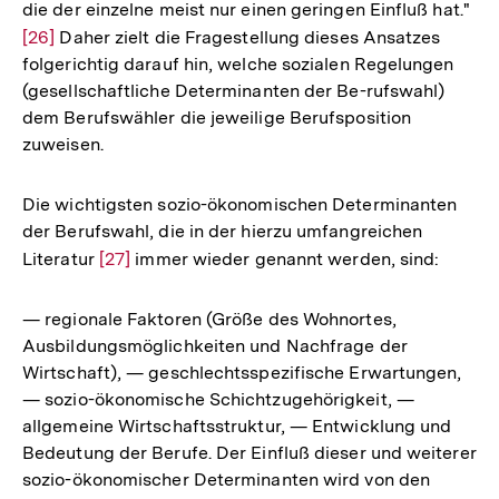
die der einzelne meist nur einen geringen Einfluß hat."
Zur
[26]
Daher zielt die Fragestellung dieses Ansatzes
Auf
folgerichtig darauf hin, welche sozialen Regelungen
der
(gesellschaftliche Determinanten der Be-rufswahl)
Fu
dem Berufswähler die jeweilige Berufsposition
zuweisen.
Die wichtigsten sozio-ökonomischen Determinanten
der Berufswahl, die in der hierzu umfangreichen
Literatur
Zur
[27]
immer wieder genannt werden, sind:
Auflösung
der
— regionale Faktoren (Größe des Wohnortes,
Fußnote
Ausbildungsmöglichkeiten und Nachfrage der
Wirtschaft), — geschlechtsspezifische Erwartungen,
— sozio-ökonomische Schichtzugehörigkeit, —
allgemeine Wirtschaftsstruktur, — Entwicklung und
Bedeutung der Berufe. Der Einfluß dieser und weiterer
sozio-ökonomischer Determinanten wird von den