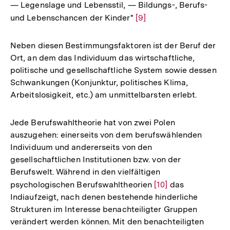
— Legenslage und Lebensstil, — Bildungs-, Berufs-
und Lebenschancen der Kinder"
Zur
[9]
Auflösung
der
Neben diesen Bestimmungsfaktoren ist der Beruf der
Fußnote
Ort, an dem das Individuum das wirtschaftliche,
politische und gesellschaftliche System sowie dessen
Schwankungen (Konjunktur, politisches Klima,
Arbeitslosigkeit, etc.) am unmittelbarsten erlebt.
Jede Berufswahltheorie hat von zwei Polen
auszugehen: einerseits von dem berufswählenden
Individuum und andererseits von den
gesellschaftlichen Institutionen bzw. von der
Berufswelt. Während in den vielfältigen
psychologischen Berufswahltheorien
Zur
[10]
das
Indiaufzeigt, nach denen bestehende hinderliche
Auflösung
Strukturen im Interesse benachteiligter Gruppen
der
verändert werden können. Mit den benachteiligten
Fußnote