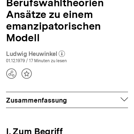
Berufswahltheorien
Ansätze zu einem
emanzipatorischen
Modell
Ludwig Heuwinkel
(Mehr zum Autor)
öffnen
01.12.1979
/ 17 Minuten zu lesen
Teilen
Inhalt
Optionen
merken
anzeigen
auf
Zusammenfassung
I. Zum Begriff