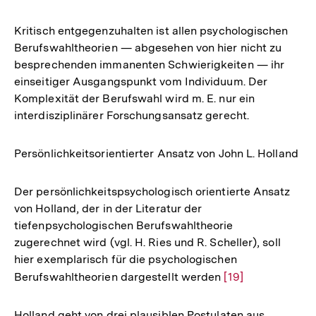
Kritisch entgegenzuhalten ist allen psychologischen
Berufswahltheorien — abgesehen von hier nicht zu
besprechenden immanenten Schwierigkeiten — ihr
einseitiger Ausgangspunkt vom Individuum. Der
Komplexität der Berufswahl wird m. E. nur ein
interdisziplinärer Forschungsansatz gerecht.
Persönlichkeitsorientierter Ansatz von John L. Holland
Der persönlichkeitspsychologisch orientierte Ansatz
von Holland, der in der Literatur der
tiefenpsychologischen Berufswahltheorie
zugerechnet wird (vgl. H. Ries und R. Scheller), soll
hier exemplarisch für die psychologischen
Berufswahltheorien dargestellt werden
Zur
[19]
Auflösung
der
Holland geht von drei plausiblen Postulaten aus,