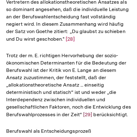
Vertretern des allokationstheoretischen Ansatzes als
so dominant angesehen, daß die individuelle Leistung
an der Berufswahlentscheidung fast vollständig
negiert wird. In diesem Zusammenhang wird häufig
der Satz von Goethe zitiert: „Du glaubst zu schieben
und Du wirst geschoben."
Zur
[28]
Auflösung
der
Trotz der m. E. richtigen Hervorhebung der sozio-
Fußnote
ökonomischen Determinanten für die Bedeutung der
Berufswahl ist der Kritik von E. Lange an diesem
Ansatz zuzustimmen, der feststellt, daß der
„allokationstheoretische Ansatz ... einseitig
deterministisch und statisch“ ist und weder „die
Interdependenz zwischen individuellen und
gesellschaftlichen Faktoren, noch die Entwicklung des
Berufswahlprozesses in der Zeit“
Zur
[29]
berücksichtigt.
Auflösung
der
Berufswahl als Entscheidungsprozeß