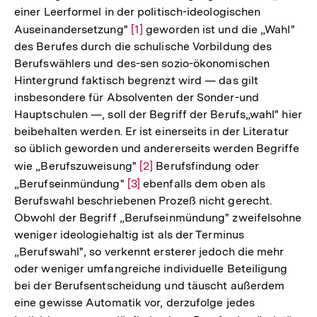
einer Leerformel in der politisch-ideologischen
Auseinandersetzung"
Zur
[1]
geworden ist und die „Wahl"
des Berufes durch die schulische Vorbildung des
Auflösung
Berufswählers und des-sen sozio-ökonomischen
der
Hintergrund faktisch begrenzt wird — das gilt
Fußnote
insbesondere für Absolventen der Sonder-und
Hauptschulen —, soll der Begriff der Berufs„wahl" hier
beibehalten werden. Er ist einerseits in der Literatur
so üblich geworden und andererseits werden Begriffe
wie „Berufszuweisung"
Zur
[2]
Berufsfindung oder
„Berufseinmündung"
Zur
[3]
Auflösung
ebenfalls dem oben als
Berufswahl beschriebenen Prozeß nicht gerecht.
Auflösung
der
Obwohl der Begriff „Berufseinmündung" zweifelsohne
der
Fußnote
weniger ideologiehaltig ist als der Terminus
Fußnote
„Berufswahl", so verkennt ersterer jedoch die mehr
oder weniger umfangreiche individuelle Beteiligung
bei der Berufsentscheidung und täuscht außerdem
eine gewisse Automatik vor, derzufolge jedes