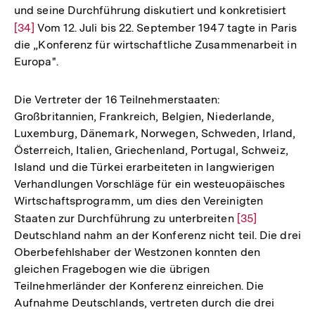
und seine Durchführung diskutiert und konkretisiert
Zur
der
[34]
Vom 12. Juli bis 22. September 1947 tagte in Paris
Aufl
Fußnote
die „Konferenz für wirtschaftliche Zusammenarbeit in
der
Europa".
Fußn
Die Vertreter der 16 Teilnehmerstaaten:
Großbritannien, Frankreich, Belgien, Niederlande,
Luxemburg, Dänemark, Norwegen, Schweden, Irland,
Österreich, Italien, Griechenland, Portugal, Schweiz,
Island und die Türkei erarbeiteten in langwierigen
Verhandlungen Vorschläge für ein westeuopäisches
Wirtschaftsprogramm, um dies den Vereinigten
Staaten zur Durchführung zu unterbreiten
Zur
[35]
Deutschland nahm an der Konferenz nicht teil. Die drei
Auflösung
Oberbefehlshaber der Westzonen konnten den
der
gleichen Fragebogen wie die übrigen
Fußnote
Teilnehmerländer der Konferenz einreichen. Die
Aufnahme Deutschlands, vertreten durch die drei