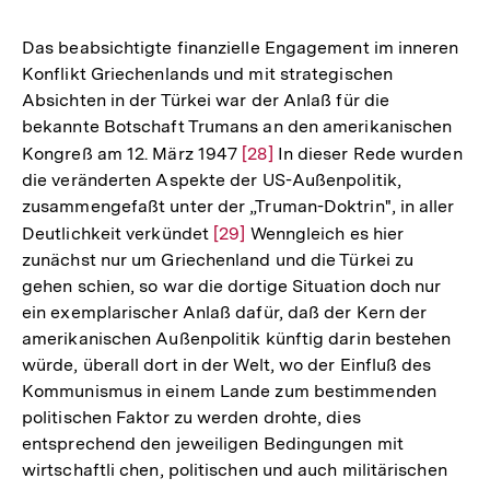
Auflösung
der
Das beabsichtigte finanzielle Engagement im inneren
Fußnote
Konflikt Griechenlands und mit strategischen
Absichten in der Türkei war der Anlaß für die
bekannte Botschaft Trumans an den amerikanischen
Kongreß am 12. März 1947
Zur
[28]
In dieser Rede wurden
die veränderten Aspekte der US-Außenpolitik,
Auflösung
zusammengefaßt unter der „Truman-Doktrin", in aller
der
Deutlichkeit verkündet
Zur
[29]
Wenngleich es hier
Fußnote
zunächst nur um Griechenland und die Türkei zu
Auflösung
gehen schien, so war die dortige Situation doch nur
der
ein exemplarischer Anlaß dafür, daß der Kern der
Fußnote
amerikanischen Außenpolitik künftig darin bestehen
würde, überall dort in der Welt, wo der Einfluß des
Kommunismus in einem Lande zum bestimmenden
politischen Faktor zu werden drohte, dies
entsprechend den jeweiligen Bedingungen mit
wirtschaftli chen, politischen und auch militärischen