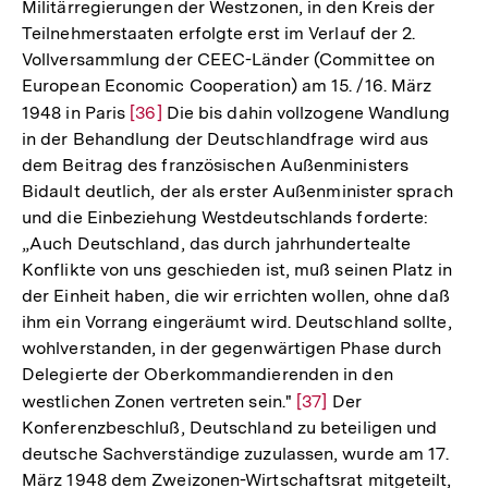
Militärregierungen der Westzonen, in den Kreis der
Teilnehmerstaaten erfolgte erst im Verlauf der 2.
Vollversammlung der CEEC-Länder (Committee on
European Economic Cooperation) am 15. /16. März
1948 in Paris
Zur
[36]
Die bis dahin vollzogene Wandlung
in der Behandlung der Deutschlandfrage wird aus
Auflösung
dem Beitrag des französischen Außenministers
der
Bidault deutlich, der als erster Außenminister sprach
Fußnote
und die Einbeziehung Westdeutschlands forderte:
„Auch Deutschland, das durch jahrhundertealte
Konflikte von uns geschieden ist, muß seinen Platz in
der Einheit haben, die wir errichten wollen, ohne daß
ihm ein Vorrang eingeräumt wird. Deutschland sollte,
wohlverstanden, in der gegenwärtigen Phase durch
Delegierte der Oberkommandierenden in den
westlichen Zonen vertreten sein."
Zur
[37]
Der
Konferenzbeschluß, Deutschland zu beteiligen und
Auflösung
deutsche Sachverständige zuzulassen, wurde am 17.
der
März 1948 dem Zweizonen-Wirtschaftsrat mitgeteilt,
Fußnote