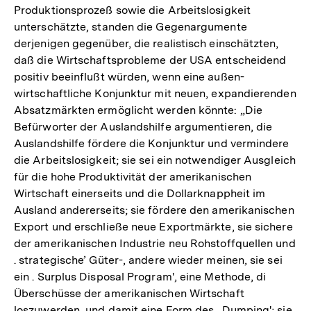
Produktionsprozeß sowie die Arbeitslosigkeit
unterschätzte, standen die Gegenargumente
derjenigen gegenüber, die realistisch einschätzten,
daß die Wirtschaftsprobleme der USA entscheidend
positiv beeinflußt würden, wenn eine außen-
wirtschaftliche Konjunktur mit neuen, expandierenden
Absatzmärkten ermöglicht werden könnte: „Die
Befürworter der Auslandshilfe argumentieren, die
Auslandshilfe fördere die Konjunktur und vermindere
die Arbeitslosigkeit; sie sei ein notwendiger Ausgleich
für die hohe Produktivität der amerikanischen
Wirtschaft einerseits und die Dollarknappheit im
Ausland andererseits; sie fördere den amerikanischen
Export und erschließe neue Exportmärkte, sie sichere
der amerikanischen Industrie neu Rohstoffquellen und
. strategische’ Güter-, andere wieder meinen, sie sei
ein . Surplus Disposal Program', eine Methode, di
Überschüsse der amerikanischen Wirtschaft
Zum
loszuwerden, und damit eine Form des . Dumping'; sie
Seite