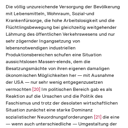
Die völlig unzureichende Versorgung der Bevölkerung
mit Lebensmitteln, Wohnraum, Sozial-und
Krankenfürsorge, die hohe Arbeitslosigkeit und die
Flüchtlingsbewegung bei gleichzeitig weitgehender
Lähmung des öffentlichen Verkehrswesens und nur
sehr zögernder Ingangsetzung von
lebensnotwendigen industriellen
Produktionsbereichen schufen eine Situation
aussichtslosen Massen-elends, dem die
Besatzungsmächte von ihren eigenen damaligen
ökonomischen Möglichkeiten her — mit Ausnahme
der USA — nur sehr wenig entgegenzusetzen
vermochten
Zur
[20]
Im politischen Bereich gab es als
Reaktion auf die Ursachen und die Politik des
Auflösung
Faschismus und trotz der desolaten wirtschaftlichen
der
Situation zunächst eine starke Dominanz
Fußnote
sozialistischer Neuordnungsforderungen
Zur
[21]
die eine
— wenn auch unterschiedliche — Umgestaltung der
Auflösung