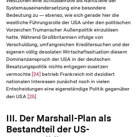
Westzonen eine Schlüsselrolle als Nahtstelle der
Systemauseinandersetzung eine besondere
Bedeutung zu — ebenso, wie sich gerade hier die
westliche Führungsrolle der USA unter den politischen
Vorzeichen Trumanscher Außenpolitik einzulösen
hatte. Während Großbritannien infolge von
Verschuldung, umfangreichen Kreditersuchen und der
eigenen völlig desolaten Wirtschaftssituation diesem
Dominanzanspruch der USA in der deutschen
Besatzungspolitik nichts entgegen-zusetzen
vermochte
Zur
[24]
betrieb Frankreich mit dezidiert
nationalen Interessen zunächst noch in vielen
Auflösung
Entscheidungen eine eigenständige Politik gegenüber
der
den USA
Zur
[25]
Fußnote
Auflösung
der
III. Der Marshall-Plan als
Fußnote
Bestandteil der US-