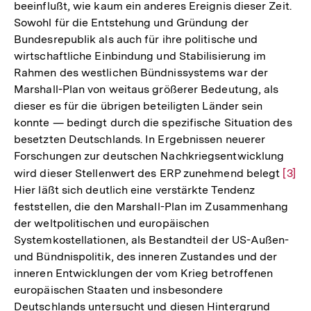
beeinflußt, wie kaum ein anderes Ereignis dieser Zeit.
Fußnote
Sowohl für die Entstehung und Gründung der
Bundesrepublik als auch für ihre politische und
wirtschaftliche Einbindung und Stabilisierung im
Rahmen des westlichen Bündnissystems war der
Marshall-Plan von weitaus größerer Bedeutung, als
dieser es für die übrigen beteiligten Länder sein
konnte — bedingt durch die spezifische Situation des
besetzten Deutschlands. In Ergebnissen neuerer
Forschungen zur deutschen Nachkriegsentwicklung
wird dieser Stellenwert des ERP zunehmend belegt
Zur
[3]
Hier läßt sich deutlich eine verstärkte Tendenz
Aufl
feststellen, die den Marshall-Plan im Zusammenhang
der
der weltpolitischen und europäischen
Fußn
Systemkostellationen, als Bestandteil der US-Außen-
und Bündnispolitik, des inneren Zustandes und der
inneren Entwicklungen der vom Krieg betroffenen
europäischen Staaten und insbesondere
Deutschlands untersucht und diesen Hintergrund