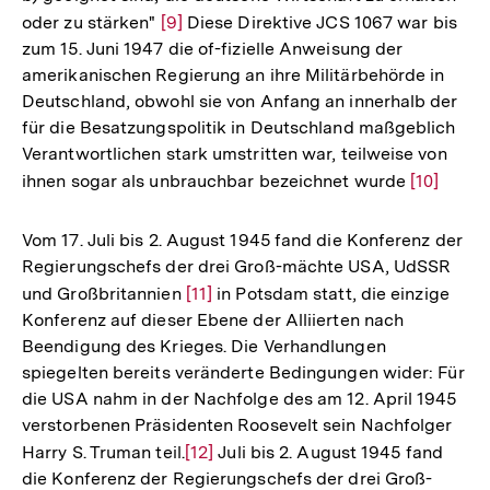
oder zu stärken"
Zur
[9]
Diese Direktive JCS 1067 war bis
zum 15. Juni 1947 die of-fizielle Anweisung der
Auflösung
amerikanischen Regierung an ihre Militärbehörde in
der
Deutschland, obwohl sie von Anfang an innerhalb der
Fußnote
für die Besatzungspolitik in Deutschland maßgeblich
Verantwortlichen stark umstritten war, teilweise von
ihnen sogar als unbrauchbar bezeichnet wurde
Zur
[10]
Auflösun
der
Vom 17. Juli bis 2. August 1945 fand die Konferenz der
Fußnote
Regierungschefs der drei Groß-mächte USA, UdSSR
und Großbritannien
Zur
[11]
in Potsdam statt, die einzige
Konferenz auf dieser Ebene der Alliierten nach
Auflösung
Beendigung des Krieges. Die Verhandlungen
der
spiegelten bereits veränderte Bedingungen wider: Für
Fußnote
die USA nahm in der Nachfolge des am 12. April 1945
verstorbenen Präsidenten Roosevelt sein Nachfolger
Harry S. Truman teil.
Zur
[12]
Juli bis 2. August 1945 fand
die Konferenz der Regierungschefs der drei Groß-
Auflösung