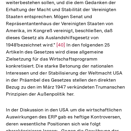
weiterbestehen sollen, und die dem Gedanken der
Erhaltung der Macht und Stabilität der Vereinigten
Staaten entsprechen. Mögen Senat und
Repräsentantenhaus der Vereinigten Staaten von
Amerika, im Kongreß vereinigt, beschließen, daß
dieses Gesetz als Auslandshilfsgesetz von
1948'bezeichnet wird."
Zur
[40]
In den folgenden 25
Artikeln des Gesetzes wird diese allgemeine
Auflösung
Zielsetzung für das Wirtschaftsprogramm
der
konkretisiert. Die starke Betonung der nationalen
Fußnote
Interessen und der Stabilisierung der Weltmacht USA
in der Präambel des Gesetzes stellen den direkten
Bezug zu den im März 1947 verkündeten Trumanschen
Prinzipien der Außenpolitik her.
In der Diskussion in den USA um die wirtschaftlichen
Auswirkungen des ERP gab es heftige Kontroversen,
deren wesentliche Positionen sich wie folgt
charakterisieren lassen: „Gegen die Gewährung der