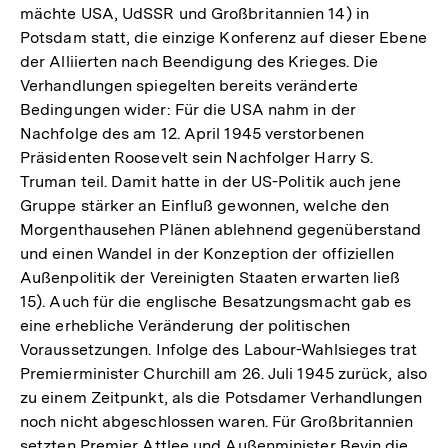
mächte USA, UdSSR und Großbritannien 14) in
der
Potsdam statt, die einzige Konferenz auf dieser Ebene
Fußnote
der Alliierten nach Beendigung des Krieges. Die
Verhandlungen spiegelten bereits veränderte
Bedingungen wider: Für die USA nahm in der
Nachfolge des am 12. April 1945 verstorbenen
Präsidenten Roosevelt sein Nachfolger Harry S.
Truman teil. Damit hatte in der US-Politik auch jene
Gruppe stärker an Einfluß gewonnen, welche den
Morgenthausehen Plänen ablehnend gegenüberstand
und einen Wandel in der Konzeption der offiziellen
Außenpolitik der Vereinigten Staaten erwarten ließ
15). Auch für die englische Besatzungsmacht gab es
eine erhebliche Veränderung der politischen
Voraussetzungen. Infolge des Labour-Wahlsieges trat
Premierminister Churchill am 26. Juli 1945 zurück, also
zu einem Zeitpunkt, als die Potsdamer Verhandlungen
noch nicht abgeschlossen waren. Für Großbritannien
setzten Premier Attlee und Außenminister Bevin die