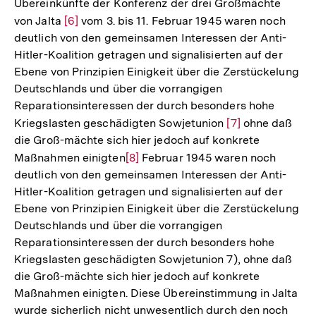
Übereinkünfte der Konferenz der drei Großmächte
von Jalta
Zur
[6]
vom 3. bis 11. Februar 1945 waren noch
deutlich von den gemeinsamen Interessen der Anti-
Auflösung
Hitler-Koalition getragen und signalisierten auf der
der
Ebene von Prinzipien Einigkeit über die Zerstückelung
Fußnote
Deutschlands und über die vorrangigen
Reparationsinteressen der durch besonders hohe
Kriegslasten geschädigten Sowjetunion
Zur
[7]
ohne daß
die Groß-mächte sich hier jedoch auf konkrete
Auflösung
Maßnahmen einigten
Zur
[8]
Februar 1945 waren noch
der
deutlich von den gemeinsamen Interessen der Anti-
Auflösung
Fußnote
Hitler-Koalition getragen und signalisierten auf der
der
Ebene von Prinzipien Einigkeit über die Zerstückelung
Fußnote
Deutschlands und über die vorrangigen
Reparationsinteressen der durch besonders hohe
Kriegslasten geschädigten Sowjetunion 7), ohne daß
die Groß-mächte sich hier jedoch auf konkrete
Maßnahmen einigten. Diese Übereinstimmung in Jalta
wurde sicherlich nicht unwesentlich durch den noch