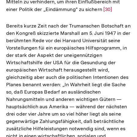
Mitteln zu verhindern, um ihren Einflußbereich mit
einer Politik der „Eindämmung" zu sichern
Zur
[30]
Auflösung
der
Bereits kurze Zeit nach der Trumanschen Botschaft an
Fußnote
den Kongreß skizzierte Marshall am 5. Juni 1947 in der
berühmten Rede vor dei Harvard Universität seine
Vorstellungen füi ein europäisches Hilfsprogramm, in
der stark der Aspekt der uneigennützigen
Wirtschaftshilfe der USA für die Gesundung der
europäischen Wirtschaft herausgestellt wird,
gleichzeitig aber auch die politischen Intentionen des
Planes benannt werden: „In Wahrheit liegt die Sache
so, daß Europas Bedarf an ausländischen
Nahrungsmitteln und anderen wichtigen Gütern —
hauptsächlich aus Amerika — während der nächsten
drei oder vier Jahre um so viel höher liegt als seine
gegenwärtige Zahlungsfähigkeit, daß beträchtliche
zusätzliche Hilfeleistungen notwendig sind, wenn es
nicht in einen wirtschaftlichen, sozialen und