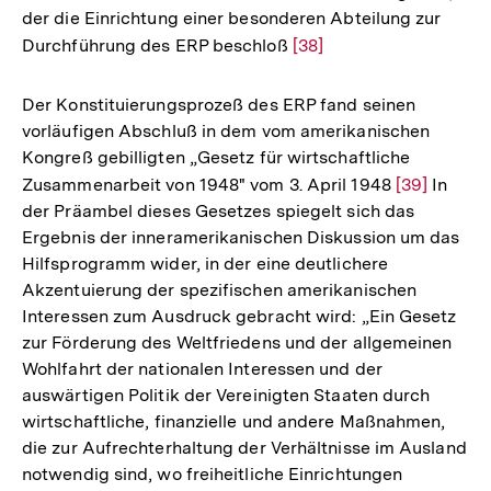
der die Einrichtung einer besonderen Abteilung zur
Durchführung des ERP beschloß
Zur
[38]
Auflösung
der
Der Konstituierungsprozeß des ERP fand seinen
Fußnote
vorläufigen Abschluß in dem vom amerikanischen
Kongreß gebilligten „Gesetz für wirtschaftliche
Zusammenarbeit von 1948" vom 3. April 1948
Zur
[39]
In
der Präambel dieses Gesetzes spiegelt sich das
Auflösung
Ergebnis der inneramerikanischen Diskussion um das
der
Hilfsprogramm wider, in der eine deutlichere
Fußnote
Akzentuierung der spezifischen amerikanischen
Interessen zum Ausdruck gebracht wird: „Ein Gesetz
zur Förderung des Weltfriedens und der allgemeinen
Wohlfahrt der nationalen Interessen und der
auswärtigen Politik der Vereinigten Staaten durch
wirtschaftliche, finanzielle und andere Maßnahmen,
die zur Aufrechterhaltung der Verhältnisse im Ausland
notwendig sind, wo freiheitliche Einrichtungen