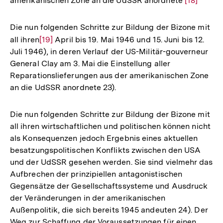
amerikanischen Zone an die UdSSR anordnete
Zur
[18]
Auflösung
der
Die nun folgenden Schritte zur Bildung der Bizone mit
Fußnote
all ihren
Zur
[19]
April bis 19. Mai 1946 und 15. Juni bis 12.
Juli 1946), in deren Verlauf der US-Militär-gouverneur
Auflösung
General Clay am 3. Mai die Einstellung aller
der
Reparationslieferungen aus der amerikanischen Zone
Fußnote
an die UdSSR anordnete 23).
Die nun folgenden Schritte zur Bildung der Bizone mit
all ihren wirtschaftlichen und politischen können nicht
als Konsequenzen jedoch Ergebnis eines aktuellen
besatzungspolitischen Konflikts zwischen den USA
und der UdSSR gesehen werden. Sie sind vielmehr das
Aufbrechen der prinzipiellen antagonistischen
Gegensätze der Gesellschaftssysteme und Ausdruck
der Veränderungen in der amerikanischen
Außenpolitik, die sich bereits 1945 andeuten 24). Der
Weg zur Schaffung der Voraussetzungen für einen