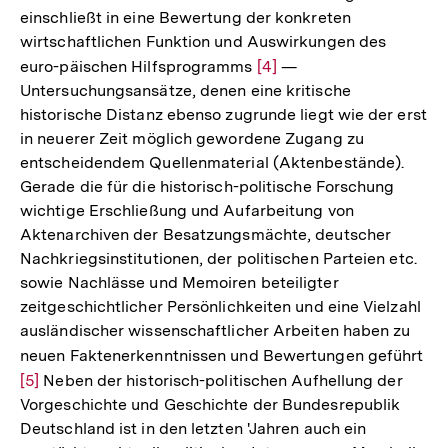
einschließt in eine Bewertung der konkreten
wirtschaftlichen Funktion und Auswirkungen des
euro-päischen Hilfsprogramms
Zur
[4]
—
Untersuchungsansätze, denen eine kritische
Auflösung
historische Distanz ebenso zugrunde liegt wie der erst
der
in neuerer Zeit möglich gewordene Zugang zu
Fußnote
entscheidendem Quellenmaterial (Aktenbestände).
Gerade die für die historisch-politische Forschung
wichtige Erschließung und Aufarbeitung von
Aktenarchiven der Besatzungsmächte, deutscher
Nachkriegsinstitutionen, der politischen Parteien etc.
sowie Nachlässe und Memoiren beteiligter
zeitgeschichtlicher Persönlichkeiten und eine Vielzahl
ausländischer wissenschaftlicher Arbeiten haben zu
neuen Faktenerkenntnissen und Bewertungen geführt
Zu
[5]
Neben der historisch-politischen Aufhellung der
Au
Vorgeschichte und Geschichte der Bundesrepublik
de
Deutschland ist in den letzten 'Jahren auch ein
Fu