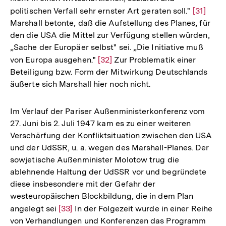
politischen Verfall sehr ernster Art geraten soll."
Zur
[31]
Marshall betonte, daß die Aufstellung des Planes, für
Auflösu
den die USA die Mittel zur Verfügung stellen würden,
der
„Sache der Europäer selbst" sei. „Die Initiative muß
Fußnote
von Europa ausgehen."
Zur
[32]
Zur Problematik einer
Beteiligung bzw. Form der Mitwirkung Deutschlands
Auflösung
äußerte sich Marshall hier noch nicht.
der
Fußnote
Im Verlauf der Pariser Außenministerkonferenz vom
27. Juni bis 2. Juli 1947 kam es zu einer weiteren
Verschärfung der Konfliktsituation zwischen den USA
und der UdSSR, u. a. wegen des Marshall-Planes. Der
sowjetische Außenminister Molotow trug die
ablehnende Haltung der UdSSR vor und begründete
diese insbesondere mit der Gefahr der
westeuropäischen Blockbildung, die in dem Plan
angelegt sei
Zur
[33]
In der Folgezeit wurde in einer Reihe
von Verhandlungen und Konferenzen das Programm
Auflösung