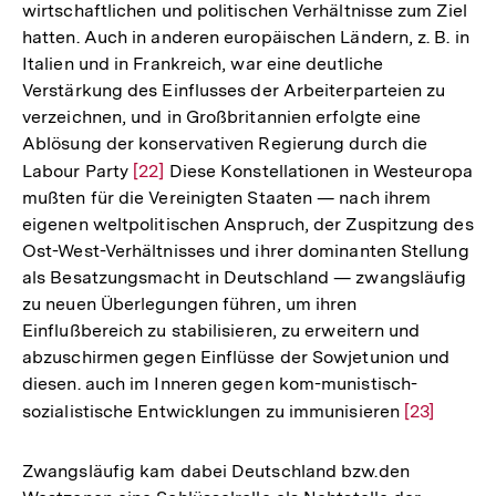
wirtschaftlichen und politischen Verhältnisse zum Ziel
der
hatten. Auch in anderen europäischen Ländern, z. B. in
Fußnote
Italien und in Frankreich, war eine deutliche
Verstärkung des Einflusses der Arbeiterparteien zu
verzeichnen, und in Großbritannien erfolgte eine
Ablösung der konservativen Regierung durch die
Labour Party
Zur
[22]
Diese Konstellationen in Westeuropa
mußten für die Vereinigten Staaten — nach ihrem
Auflösung
eigenen weltpolitischen Anspruch, der Zuspitzung des
der
Ost-West-Verhältnisses und ihrer dominanten Stellung
Fußnote
als Besatzungsmacht in Deutschland — zwangsläufig
zu neuen Überlegungen führen, um ihren
Einflußbereich zu stabilisieren, zu erweitern und
abzuschirmen gegen Einflüsse der Sowjetunion und
diesen. auch im Inneren gegen kom-munistisch-
sozialistische Entwicklungen zu immunisieren
Zur
[23]
Auflösung
der
Zwangsläufig kam dabei Deutschland bzw.den
Fußnote