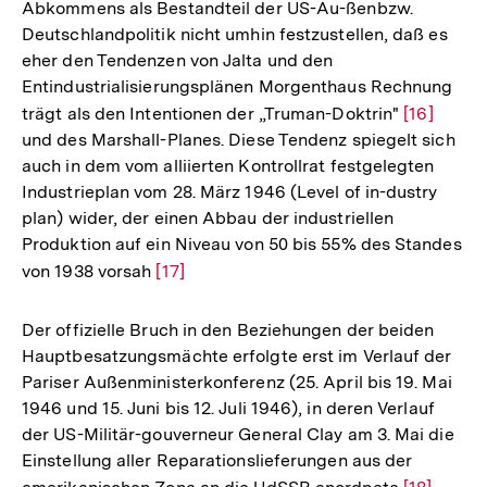
Abkommens als Bestandteil der US-Au-ßenbzw.
Deutschlandpolitik nicht umhin festzustellen, daß es
eher den Tendenzen von Jalta und den
Entindustrialisierungsplänen Morgenthaus Rechnung
trägt als den Intentionen der „Truman-Doktrin"
Zur
[16]
und des Marshall-Planes. Diese Tendenz spiegelt sich
Auflösun
auch in dem vom alliierten Kontrollrat festgelegten
der
Industrieplan vom 28. März 1946 (Level of in-dustry
Fußnote
plan) wider, der einen Abbau der industriellen
Produktion auf ein Niveau von 50 bis 55% des Standes
von 1938 vorsah
Zur
[17]
Auflösung
der
Der offizielle Bruch in den Beziehungen der beiden
Fußnote
Hauptbesatzungsmächte erfolgte erst im Verlauf der
Pariser Außenministerkonferenz (25. April bis 19. Mai
1946 und 15. Juni bis 12. Juli 1946), in deren Verlauf
der US-Militär-gouverneur General Clay am 3. Mai die
Einstellung aller Reparationslieferungen aus der