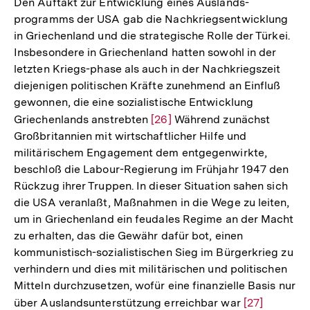
Den Auftakt zur Entwicklung eines Auslands-
programms der USA gab die Nachkriegsentwicklung
in Griechenland und die strategische Rolle der Türkei.
Insbesondere in Griechenland hatten sowohl in der
letzten Kriegs-phase als auch in der Nachkriegszeit
diejenigen politischen Kräfte zunehmend an Einfluß
gewonnen, die eine sozialistische Entwicklung
Griechenlands anstrebten
Zur
[26]
Während zunächst
Großbritannien mit wirtschaftlicher Hilfe und
Auflösung
militärischem Engagement dem entgegenwirkte,
der
beschloß die Labour-Regierung im Frühjahr 1947 den
Fußnote
Rückzug ihrer Truppen. In dieser Situation sahen sich
die USA veranlaßt, Maßnahmen in die Wege zu leiten,
um in Griechenland ein feudales Regime an der Macht
zu erhalten, das die Gewähr dafür bot, einen
kommunistisch-sozialistischen Sieg im Bürgerkrieg zu
verhindern und dies mit militärischen und politischen
Mitteln durchzusetzen, wofür eine finanzielle Basis nur
über Auslandsunterstützung erreichbar war
Zur
[27]