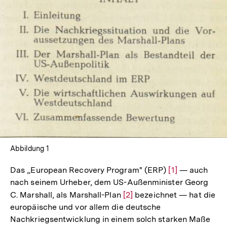
In
Lightbox
öffnen
Abbildung 1
Das „European Recovery Program" (ERP)
Zur
[1]
— auch
nach seinem Urheber, dem US-Außenminister Georg
Auflösung
C. Marshall, als Marshall-Plan
Zur
[2]
bezeichnet — hat die
der
europäische und vor allem die deutsche
Auflösung
Fußnote
Nachkriegsentwicklung in einem solch starken Maße
der