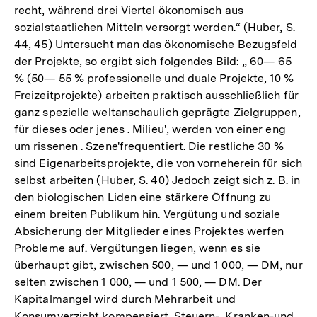
recht, während drei Viertel ökonomisch aus
sozialstaatlichen Mitteln versorgt werden.“ (Huber, S.
44, 45) Untersucht man das ökonomische Bezugsfeld
der Projekte, so ergibt sich folgendes Bild: „ 60— 65
% (50— 55 % professionelle und duale Projekte, 10 %
Freizeitprojekte) arbeiten praktisch ausschließlich für
ganz spezielle weltanschaulich geprägte Zielgruppen,
für dieses oder jenes . Milieu', werden von einer eng
um rissenen . Szene'frequentiert. Die restliche 30 %
sind Eigenarbeitsprojekte, die von vorneherein für sich
selbst arbeiten (Huber, S. 40) Jedoch zeigt sich z. B. in
den biologischen Liden eine stärkere Öffnung zu
einem breiten Publikum hin. Vergütung und soziale
Absicherung der Mitglieder eines Projektes werfen
Probleme auf. Vergütungen liegen, wenn es sie
überhaupt gibt, zwischen 500, — und 1 000, — DM, nur
selten zwischen 1 000, — und 1 500, — DM. Der
Kapitalmangel wird durch Mehrarbeit und
Konsumverzicht kompensiert. Steuern-, Kranken-und