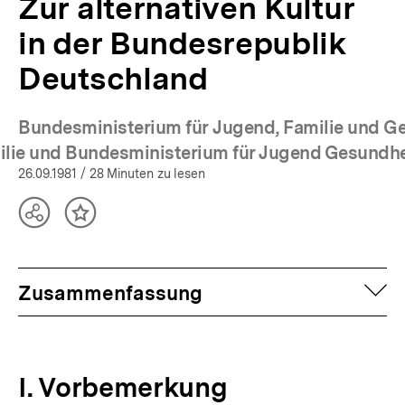
Zur alternativen Kultur
in der Bundesrepublik
Deutschland
Bundesministerium für Jugend, Familie und G
(Mehr zum Autor
ilie und Bundesministerium für Jugend Gesundhe
26.09.1981
/ 28 Minuten zu lesen
Teilen
Inhalt
Optionen
merken
anzeigen
auf
Zusammenfassung
I. Vorbemerkung