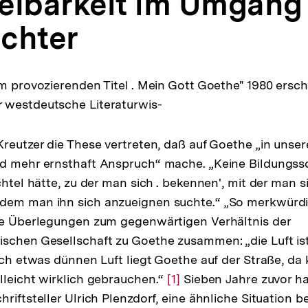
elbarkeit im Umgang
chter
em provozierenden Titel . Mein Gott Goethe" 1980 ersc
 westdeutsche Literaturwis-
Kreutzer die These vertreten, daß auf Goethe „in unser
d mehr ernsthaft Anspruch“ mache. „Keine Bildungssc
chtel hätte, zu der man sich . bekennen', mit der man 
dem man ihn sich anzueignen suchte.“ „So merkwürdig
ine Überlegungen zum gegenwärtigen Verhältnis der
schen Gesellschaft zu Goethe zusammen: „die Luft ist 
lich etwas dünnen Luft liegt Goethe auf der Straße, d
lleicht wirklich gebrauchen.“
Zur
[1]
Sieben Jahre zuvor ha
hriftsteller Ulrich Plenzdorf, eine ähnliche Situation 
Auflösung