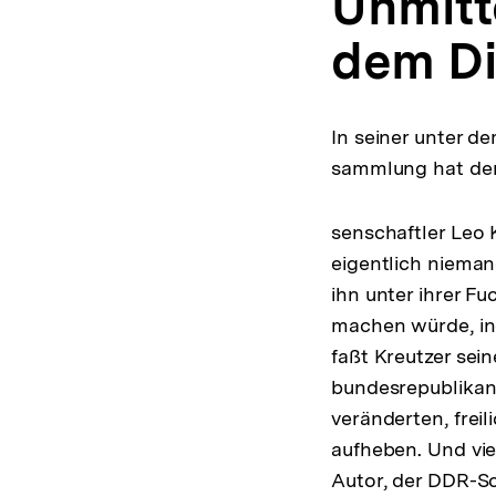
Unmitt
dem Di
In seiner unter d
sammlung hat der
senschaftler Leo 
eigentlich nieman
ihn unter ihrer Fu
machen würde, in
faßt Kreutzer se
bundesrepublikani
veränderten, frei
aufheben. Und vie
Autor, der DDR-Sc