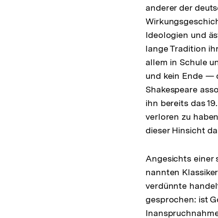
anderer der deuts
Wirkungsgeschich
Ideologien und ä
lange Tradition i
allem in Schule u
und kein Ende — d
Shakespeare assoz
ihn bereits das 19
verloren zu haben
dieser Hinsicht d
Angesichts einer 
nannten Klassikern
verdünnte handelt,
gesprochen: ist 
Inanspruchnahmen 