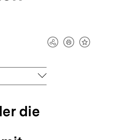
Artikel
Teilen
Inhalt
drucken
Optionen
merken
anzeigen
aufklappen
er die