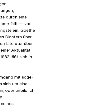
igen
uungen,
te durch eine
Name fällt — vor
ängste ein. Goethe
es Dichters über
n Literatur über
einer Aktualität
982 läßt sich in
 Umgang mit soge-
es sich um eine
n, oder unbildlich
en
 seines