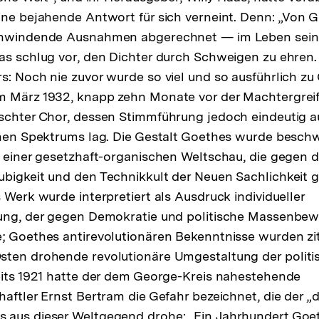
ine bejahende Antwort für sich verneint. Denn: „Von 
chwindende Ausnahmen abgerechnet — im Leben seine
s schlug vor, den Dichter durch Schweigen zu ehren
s: Noch nie zuvor wurde so viel und so ausführlich z
sung
 März 1932, knapp zehn Monate vor der Machtergreifu
schter Chor, dessen Stimmführung jedoch eindeutig a
te
chen Spektrums lag. Die Gestalt Goethes wurde beschw
s einer gesetzhaft-organischen Weltschau, die gegen d
bigkeit und den Technikkult der Neuen Sachlichkeit 
 Werk wurde interpretiert als Ausdruck individueller
hung, der gegen Demokratie und politische Massenbe
; Goethes antirevolutionären Bekenntnisse wurden zit
sten drohende revolutionäre Umgestaltung der politi
eits 1921 hatte der dem George-Kreis nahestehende
haftler Ernst Bertram die Gefahr bezeichnet, die der 
 aus dieser Weltgegend drohe: „Ein Jahrhundert Goet