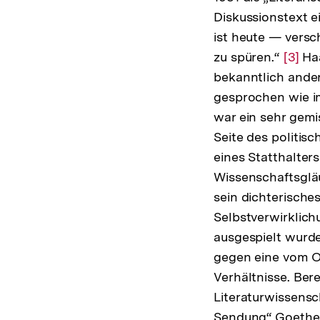
Diskussionstext e
ist heute — vers
zu spüren.“
Zur
[3]
Haa
bekanntlich ander
Auflö
gesprochen wie im
der
war ein sehr gemi
Fußno
Seite des politis
eines Statthalter
Wissenschaftsgläu
sein dichterisches
Selbstverwirklic
ausgespielt wurde
gegen eine vom O
Verhältnisse. Ber
Literaturwissensc
Sendung“ Goethes