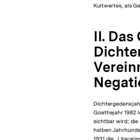
Kultwertes, als 
II. Das
Dichte
Verein
Negati
Dichtergedenkjah
Goethejahr 1982 l
sichtbar wird; di
halben Jahrhunder
1931 die „Literari