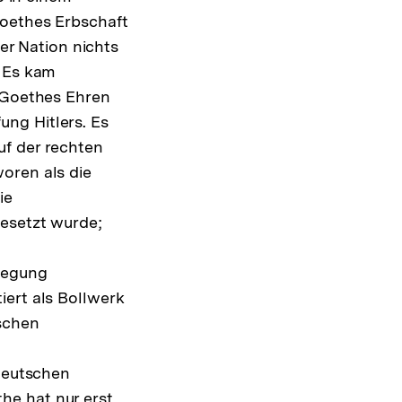
Goethes Erbschaft
r Nation nichts
. Es kam
u Goethes Ehren
ng Hitlers. Es
uf der rechten
oren als die
ie
gesetzt wurde;
wegung
iert als Bollwerk
schen
„deutschen
he hat nur erst