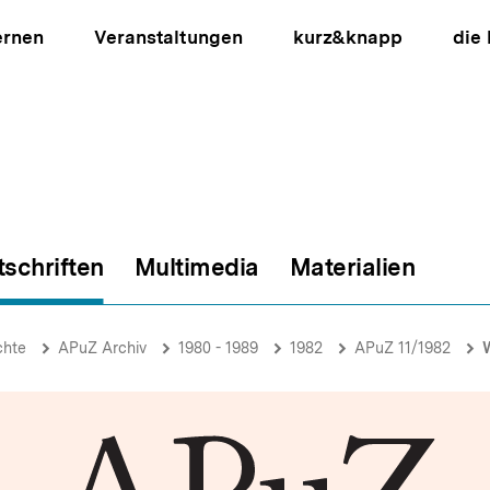
ernen
Veranstaltungen
kurz&knapp
die
tschriften
Multimedia
Materialien
ion
chte
APuZ Archiv
1980 - 1989
1982
APuZ 11/1982
W