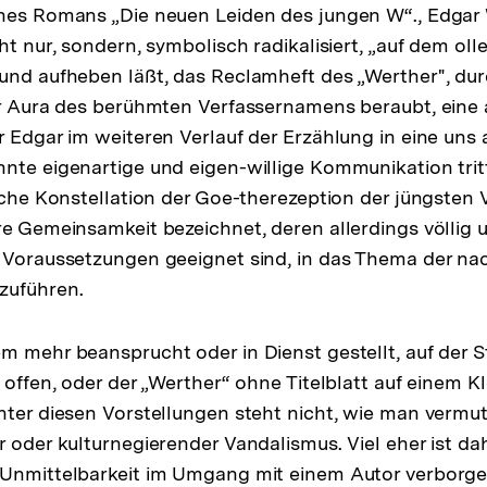
ines Romans „Die neuen Leiden des jungen W“., Edgar
der
ht nur, sondern, symbolisch radikalisiert, „auf dem olle
Fußnote
und aufheben läßt, das Reclamheft des „Werther", du
er Aura des berühmten Verfassernamens beraubt, eine
r Edgar im weiteren Verlauf der Erzählung in eine uns 
nte eigenartige und eigen-willige Kommunikation trit
liche Konstellation der Goe-therezeption der jüngsten
re Gemeinsamkeit bezeichnet, deren allerdings völlig u
e Voraussetzungen geeignet sind, in das Thema der n
zuführen.
m mehr beansprucht oder in Dienst gestellt, auf der S
 offen, oder der „Werther“ ohne Titelblatt auf einem Kl
nter diesen Vorstellungen steht nicht, wie man vermut
r oder kulturnegierender Vandalismus. Viel eher ist d
Unmittelbarkeit im Umgang mit einem Autor verborgen