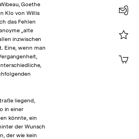
 Wibeau, Goethe
n Klo von Willis
Konta
rch das Fehlen
0
 anoyme „alte
allen inzwischen
Merklist
t. Eine, wenn man
ansehen
0
Artik
 Vergangenheit,
im
nterschiedliche,
Shop-
achfolgenden
Warenko
ansehen
traße liegend,
o in einer
en könnte, ein
ahinter der Wunsch
, der wie kein