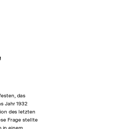
"
festen, das
as Jahr 1932
ion des letzten
se Frage stellte
b in einem