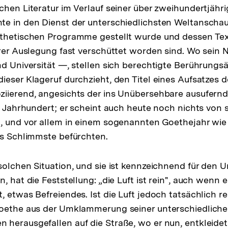
chen Literatur im Verlauf seiner über zweihundertjähr
te in den Dienst der unterschiedlichsten Weltanscha
sthetischen Programme gestellt wurde und dessen Tex
hrer Auslegung fast verschüttet worden sind. Wo sein 
nd Universität —, stellen sich berechtigte Berührungs
ieser Klageruf durchzieht, den Titel eines Aufsatzes d
iierend, angesichts der ins Unübersehbare ausufernde
. Jahrhundert; er scheint auch heute noch nichts von s
, und vor allem in einem sogenannten Goethejahr wie 1
as Schlimmste befürchten.
solchen Situation, und sie ist kennzeichnend für den
, hat die Feststellung: „die Luft ist rein", auch wenn 
 etwas Befreiendes. Ist die Luft jedoch tatsächlich rei
Goethe aus der Umklammerung seiner unterschiedlich
herausgefallen auf die Straße, wo er nun, entkleidet