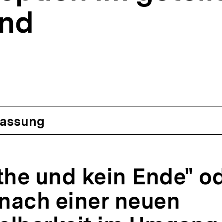
and
assung
the und kein Ende" od
nach einer neuen