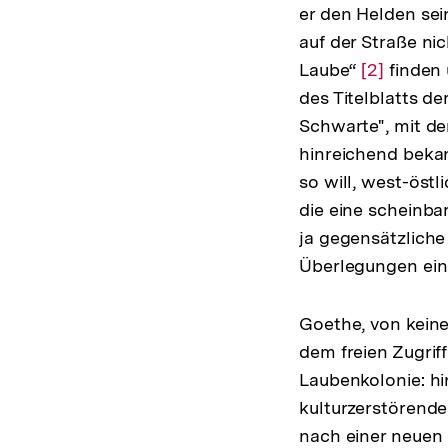
er den Helden se
auf der Straße nic
Laube“
Zur
[2]
finden 
des Titelblatts d
Auflösung
Schwarte", mit de
der
hinreichend bekan
Fußnote
so will, west-öst
die eine scheinba
ja gegensätzlich
Überlegungen ein
Goethe, von keine
dem freien Zugriff
Laubenkolonie: hi
kulturzerstörende
nach einer neuen 