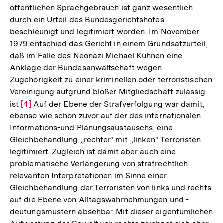
öffentlichen Sprachgebrauch ist ganz wesentlich
durch ein Urteil des Bundesgerichtshofes
beschleunigt und legitimiert worden: Im November
1979 entschied das Gericht in einem Grundsatzurteil,
daß im Falle des Neonazi Michael Kühnen eine
Anklage der Bundesanwaltschaft wegen
Zugehörigkeit zu einer kriminellen oder terroristischen
Vereinigung aufgrund bloßer Mitgliedschaft zulässig
ist
Zur
[4]
Auf der Ebene der Strafverfolgung war damit,
ebenso wie schon zuvor auf der des internationalen
Auflösung
Informations-und Planungsaustauschs, eine
der
Gleichbehandlung „rechter" mit „linken" Terroristen
Fußnote
legitimiert. Zugleich ist damit aber auch eine
problematische Verlängerung von strafrechtlich
relevanten Interpretationen im Sinne einer
Gleichbehandlung der Terroristen von links und rechts
auf die Ebene von Alltagswahrnehmungen und -
deutungsmustern absehbar. Mit dieser eigentümlichen