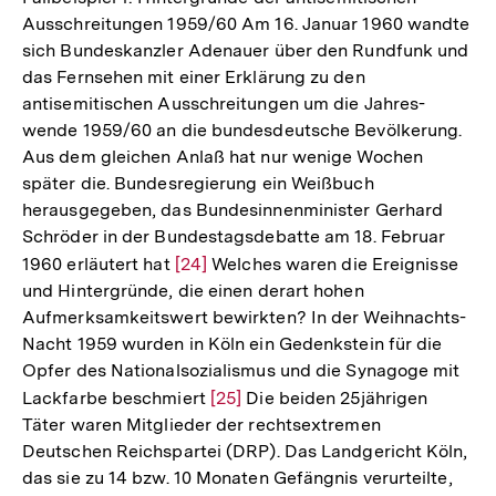
Ausschreitungen 1959/60 Am 16. Januar 1960 wandte
sich Bundeskanzler Adenauer über den Rundfunk und
das Fernsehen mit einer Erklärung zu den
antisemitischen Ausschreitungen um die Jahres-
wende 1959/60 an die bundesdeutsche Bevölkerung.
Aus dem gleichen Anlaß hat nur wenige Wochen
später die. Bundesregierung ein Weißbuch
herausgegeben, das Bundesinnenminister Gerhard
Schröder in der Bundestagsdebatte am 18. Februar
1960 erläutert hat
Zur
[24]
Welches waren die Ereignisse
und Hintergründe, die einen derart hohen
Auflösung
Aufmerksamkeitswert bewirkten? In der Weihnachts-
der
Nacht 1959 wurden in Köln ein Gedenkstein für die
Fußnote
Opfer des Nationalsozialismus und die Synagoge mit
Lackfarbe beschmiert
Zur
[25]
Die beiden 25jährigen
Täter waren Mitglieder der rechtsextremen
Auflösung
Deutschen Reichspartei (DRP). Das Landgericht Köln,
der
das sie zu 14 bzw. 10 Monaten Gefängnis verurteilte,
Fußnote