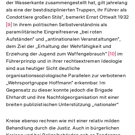
der Wasserkante zusammengestellt hat, gilt jahrelang
als eine der bestdisziplinierten Truppen, ihr Führer als
Condottiere großen Stils", bemerkt Ernst Ottwalt 1932
Zur
[9]
In ihrem politischen Selbstverständnis als
paramilitärische Eingreifreserve „bei roten
Auflösung
Aufständen" und „antinationalen Veranstaltungen",
der
dem Ziel der „Erhaltung der Wehrfähigkeit und
Fußnote
Erziehung der Jugend zum Waffengebrauch"
Zur
[10]
im
Führerprinzip und in ihrer rechtsextremen Ideologie
Auflösung
sind aus heutiger Sicht deutliche
der
organisationssoziologische Parallelen zur verbotenen
Fußnote
„Wehrsportgruppe Hoffmann" erkennbar. Im
Gegensatz zu dieser konnte jedoch die Brigade
Ehrhardt und ihre Nachfolgeorganisation mit einer
breiten publizistischen Unterstützung „nationaler“
Kreise ebenso rechnen wie mit einer relativ milden
Behandlung durch die Justiz. Auch in bürgerlichen