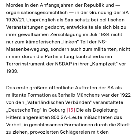
Mordes in den Anfangsjahren der Republik und —
organisationsgeschichtlich — in der Gründung der SA
1920/21. Ursprünglich als Saalschutz bei politischen
Veranstaltungen gedacht, entwickelte sie sich bis zu
ihrer gewaltsamen Zerschlagung im Juli 1934 nicht
nur zum kämpferischen „linken" Teil der NS-
Massenbewegung, sondern auch zum militanten, nicht
immer durch die Parteileitung kontrollierbaren
Terrorinstrument der NSDAP in ihrer „Kampfzeit" vor
1933.
Das erste größere öffentliche Auftreten der SA als
militante Formation außerhalb Münchens war der 1922
von den „Vaterländischen Verbänden" veranstaltete
„Deutsche Tag" in Coburg
Zur
[15]
Die als Begleitung
Hitlers angereisten 800 SA-Leute mißachteten das
Auflösung
Verbot, in geschlossenen Formationen durch die Stadt
der
zu ziehen, provozierten Schlägereien mit den
Fußnote