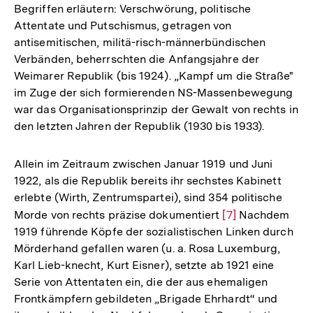
Begriffen erläutern: Verschwörung, politische
Attentate und Putschismus, getragen von
antisemitischen, militä-risch-männerbündischen
Verbänden, beherrschten die Anfangsjahre der
Weimarer Republik (bis 1924). „Kampf um die Straße"
im Zuge der sich formierenden NS-Massenbewegung
war das Organisationsprinzip der Gewalt von rechts in
den letzten Jahren der Republik (1930 bis 1933).
Allein im Zeitraum zwischen Januar 1919 und Juni
1922, als die Republik bereits ihr sechstes Kabinett
erlebte (Wirth, Zentrumspartei), sind 354 politische
Morde von rechts präzise dokumentiert
Zur
[7]
Nachdem
1919 führende Köpfe der sozialistischen Linken durch
Auflösung
Mörderhand gefallen waren (u. a. Rosa Luxemburg,
der
Karl Lieb-knecht, Kurt Eisner), setzte ab 1921 eine
Fußnote
Serie von Attentaten ein, die der aus ehemaligen
Frontkämpfern gebildeten „Brigade Ehrhardt“ und