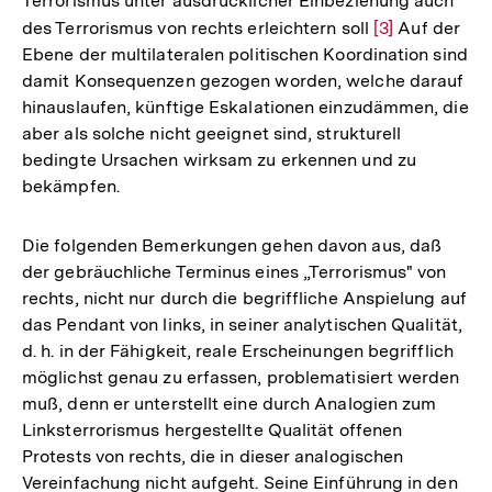
Terrorismus unter ausdrücklicher Einbeziehung auch
des Terrorismus von rechts erleichtern soll
Zur
[3]
Auf der
Ebene der multilateralen politischen Koordination sind
Auflösung
damit Konsequenzen gezogen worden, welche darauf
der
hinauslaufen, künftige Eskalationen einzudämmen, die
Fußnote
aber als solche nicht geeignet sind, strukturell
bedingte Ursachen wirksam zu erkennen und zu
bekämpfen.
Die folgenden Bemerkungen gehen davon aus, daß
der gebräuchliche Terminus eines „Terrorismus" von
rechts, nicht nur durch die begriffliche Anspielung auf
das Pendant von links, in seiner analytischen Qualität,
d. h. in der Fähigkeit, reale Erscheinungen begrifflich
möglichst genau zu erfassen, problematisiert werden
muß, denn er unterstellt eine durch Analogien zum
Linksterrorismus hergestellte Qualität offenen
Protests von rechts, die in dieser analogischen
Vereinfachung nicht aufgeht. Seine Einführung in den