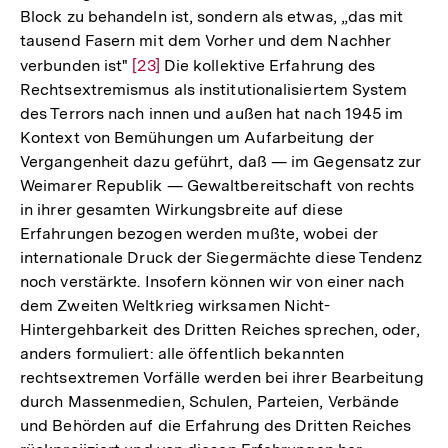
Block zu behandeln ist, sondern als etwas, „das mit
Fußnote
tausend Fasern mit dem Vorher und dem Nachher
verbunden ist"
Zur
[23]
Die kollektive Erfahrung des
Rechtsextremismus als institutionalisiertem System
Auflösung
des Terrors nach innen und außen hat nach 1945 im
der
Kontext von Bemühungen um Aufarbeitung der
Fußnote
Vergangenheit dazu geführt, daß — im Gegensatz zur
Weimarer Republik — Gewaltbereitschaft von rechts
in ihrer gesamten Wirkungsbreite auf diese
Erfahrungen bezogen werden mußte, wobei der
internationale Druck der Siegermächte diese Tendenz
noch verstärkte. Insofern können wir von einer nach
dem Zweiten Weltkrieg wirksamen Nicht-
Hintergehbarkeit des Dritten Reiches sprechen, oder,
anders formuliert: alle öffentlich bekannten
rechtsextremen Vorfälle werden bei ihrer Bearbeitung
durch Massenmedien, Schulen, Parteien, Verbände
und Behörden auf die Erfahrung des Dritten Reiches