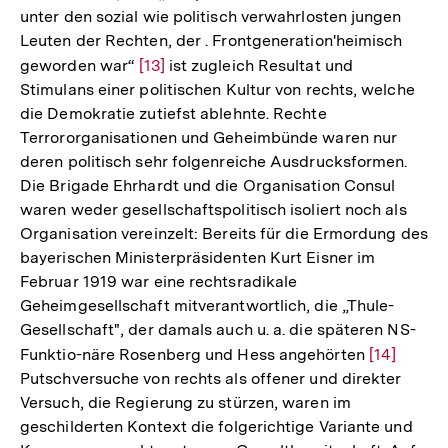
Fußnote
unter den sozial wie politisch verwahrlosten jungen
Leuten der Rechten, der . Frontgeneration'heimisch
geworden war“
Zur
[13]
ist zugleich Resultat und
Stimulans einer politischen Kultur von rechts, welche
Auflösung
die Demokratie zutiefst ablehnte. Rechte
der
Terrororganisationen und Geheimbünde waren nur
Fußnote
deren politisch sehr folgenreiche Ausdrucksformen.
Die Brigade Ehrhardt und die Organisation Consul
waren weder gesellschaftspolitisch isoliert noch als
Organisation vereinzelt: Bereits für die Ermordung des
bayerischen Ministerpräsidenten Kurt Eisner im
Februar 1919 war eine rechtsradikale
Geheimgesellschaft mitverantwortlich, die „Thule-
Gesellschaft", der damals auch u. a. die späteren NS-
Funktio-näre Rosenberg und Hess angehörten
Zur
[14]
Putschversuche von rechts als offener und direkter
Auflösung
Versuch, die Regierung zu stürzen, waren im
der
geschilderten Kontext die folgerichtige Variante und
Fußnote