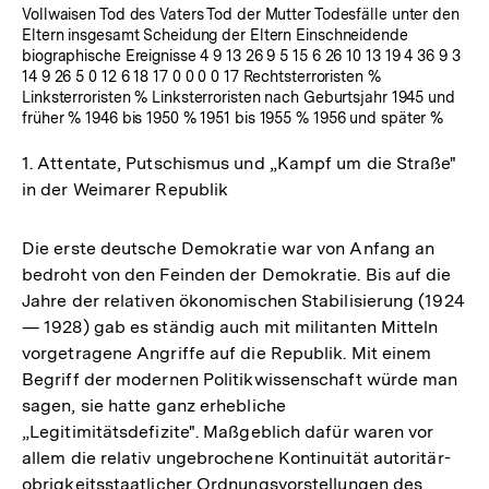
Vollwaisen Tod des Vaters Tod der Mutter Todesfälle unter den
Eltern insgesamt Scheidung der Eltern Einschneidende
biographische Ereignisse 4 9 13 26 9 5 15 6 26 10 13 19 4 36 9 3
14 9 26 5 0 12 6 18 17 0 0 0 0 17 Rechtsterroristen %
Linksterroristen % Linksterroristen nach Geburtsjahr 1945 und
früher % 1946 bis 1950 % 1951 bis 1955 % 1956 und später %
1. Attentate, Putschismus und „Kampf um die Straße"
in der Weimarer Republik
Die erste deutsche Demokratie war von Anfang an
bedroht von den Feinden der Demokratie. Bis auf die
Jahre der relativen ökonomischen Stabilisierung (1924
— 1928) gab es ständig auch mit militanten Mitteln
vorgetragene Angriffe auf die Republik. Mit einem
Begriff der modernen Politikwissenschaft würde man
sagen, sie hatte ganz erhebliche
„Legitimitätsdefizite". Maßgeblich dafür waren vor
allem die relativ ungebrochene Kontinuität autoritär-
obrigkeitsstaatlicher Ordnungsvorstellungen des