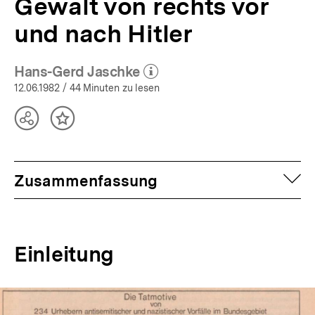
Gewalt von rechts vor
und nach Hitler
Hans-Gerd Jaschke
(Mehr zum Autor)
öffnen
12.06.1982
/ 44 Minuten zu lesen
Teilen
Inhalt
Optionen
merken
anzeigen
auf
Zusammenfassung
Einleitung