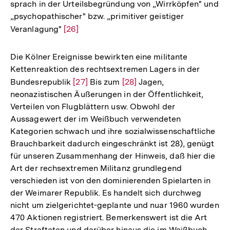
sprach in der Urteilsbegründung von „Wirrköpfen" und
„psychopathischer" bzw. „primitiver geistiger
Veranlagung"
Zur
[26]
Auflösung
der
Die Kölner Ereignisse bewirkten eine militante
Fußnote
Kettenreaktion des rechtsextremen Lagers in der
Bundesrepublik
Zur
[27]
Bis zum
Zur
[28]
Jagen,
neonazistischen Äußerungen in der Öffentlichkeit,
Auflösung
Auflösung
Verteilen von Flugblättern usw. Obwohl der
der
der
Aussagewert der im Weißbuch verwendeten
Fußnote
Fußnote
Kategorien schwach und ihre sozialwissenschaftliche
Brauchbarkeit dadurch eingeschränkt ist 28), genügt
für unseren Zusammenhang der Hinweis, daß hier die
Art der rechsextremen Militanz grundlegend
verschieden ist von den dominierenden Spielarten in
der Weimarer Republik. Es handelt sich durchweg
nicht um zielgerichtet-geplante und nuar 1960 wurden
470 Aktionen registriert. Bemerkenswert ist die Art
Zum
Seite
der Straftaten und darüber hinaus die im Weißbuch