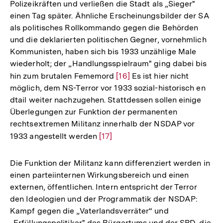
Polizeikräften und verließen die Stadt als „Sieger"
einen Tag später. Ähnliche Erscheinungsbilder der SA
als politisches Rollkommando gegen die Behörden
und die deklarierten politischen Gegner, vornehmlich
Kommunisten, haben sich bis 1933 unzählige Male
wiederholt; der „Handlungsspielraum" ging dabei bis
hin zum brutalen Fememord
Zur
[16]
Es ist hier nicht
möglich, dem NS-Terror vor 1933 sozial-historisch en
Auflösung
dtail weiter nachzugehen. Stattdessen sollen einige
der
Überlegungen zur Funktion der permanenten
Fußnote
rechtsextremen Militanz innerhalb der NSDAP vor
1933 angestellt werden
Zur
[17]
Auflösung
der
Die Funktion der Militanz kann differenziert werden in
Fußnote
einen parteiinternen Wirkungsbereich und einen
externen, öffentlichen. Intern entspricht der Terror
den Ideologien und der Programmatik der NSDAP:
Kampf gegen die „Vaterlandsverräter“ und
„Erfüllungspolitiker" des Bürgertums und der SPD, die