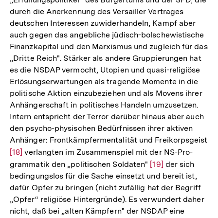
durch die Anerkennung des Versailler Vertrages
deutschen Interessen zuwiderhandeln, Kampf aber
auch gegen das angebliche jüdisch-bolschewistische
Finanzkapital und den Marxismus und zugleich für das
„Dritte Reich". Stärker als andere Gruppierungen hat
es die NSDAP vermocht, Utopien und quasi-religiöse
Erlösungserwartungen als tragende Momente in die
politische Aktion einzubeziehen und als Movens ihrer
Anhängerschaft in politisches Handeln umzusetzen.
Intern entspricht der Terror darüber hinaus aber auch
den psycho-physischen Bedürfnissen ihrer aktiven
Anhänger: Frontkämpfermentalität und Freikorpsgeist
Zur
[18]
verlangten im Zusammenspiel mit der NS-Pro-
Auflösung
grammatik den „politischen Soldaten"
Zur
[19]
der sich
bedingungslos für die Sache einsetzt und bereit ist,
der
Auflösung
dafür Opfer zu bringen (nicht zufällig hat der Begriff
Fußnote
der
„Opfer“ religiöse Hintergründe). Es verwundert daher
Fußnote
nicht, daß bei „alten Kämpfern" der NSDAP eine