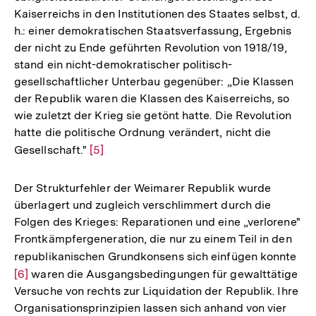
Kaiserreichs in den Institutionen des Staates selbst, d.
h.: einer demokratischen Staatsverfassung, Ergebnis
der nicht zu Ende geführten Revolution von 1918/19,
stand ein nicht-demokratischer politisch-
gesellschaftlicher Unterbau gegenüber: „Die Klassen
der Republik waren die Klassen des Kaiserreichs, so
wie zuletzt der Krieg sie getönt hatte. Die Revolution
hatte die politische Ordnung verändert, nicht die
Gesellschaft."
Zur
[5]
Auflösung
der
Der Strukturfehler der Weimarer Republik wurde
Fußnote
überlagert und zugleich verschlimmert durch die
Folgen des Krieges: Reparationen und eine „verlorene"
Frontkämpfergeneration, die nur zu einem Teil in den
republikanischen Grundkonsens sich einfügen konnte
Zur
[6]
waren die Ausgangsbedingungen für gewalttätige
Auf
Versuche von rechts zur Liquidation der Republik. Ihre
der
Organisationsprinzipien lassen sich anhand von vier
Fuß