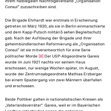
ihrem halblegalen Nachfolgeverband „Organisation
Consul" zuzuschreiben sind.
Die Brigade Ehrhardt war erstmals in Erscheinung
getreten im März 1920, als sie in Berlin einmarschierte
und dem Kapp-Putsch militäri5 sehen Begleitschutz
gab. Nach der Auflösung der Brigade und ihrer
geheimbündlerischen Reformierung als „Organisation
Consul" ist sie mitverantwortlich für eine Serie
politischer Morde
Zur
[8]
Der USP-Abgeordnete Gareis
wurde im Juni 1921 nachts vor seinem Haus
Auflösung
erschossen, nur wenige Wochen später, im August,
der
wurde der Zentrumsabgeordnete Mathias Erzberger
Fußnote
bei einem Spaziergang von zwei Männern überfallen
und erschossen.
Beide Politiker galten in nationalistischen Kreisen als
„Vaterlandsverräter". Gareis, weil er im Bayerischen