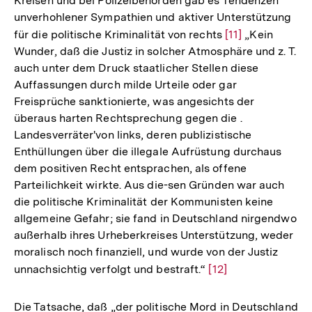
Kreisen und bei Polizeibehörden gab es Tendenzen
unverhohlener Sympathien und aktiver Unterstützung
für die politische Kriminalität von rechts
Zur
[11]
„Kein
Wunder, daß die Justiz in solcher Atmosphäre und z. T.
Auflösung
auch unter dem Druck staatlicher Stellen diese
der
Auffassungen durch milde Urteile oder gar
Fußnote
Freisprüche sanktionierte, was angesichts der
überaus harten Rechtsprechung gegen die .
Landesverräter'von links, deren publizistische
Enthüllungen über die illegale Aufrüstung durchaus
dem positiven Recht entsprachen, als offene
Parteilichkeit wirkte. Aus die-sen Gründen war auch
die politische Kriminalität der Kommunisten keine
allgemeine Gefahr; sie fand in Deutschland nirgendwo
außerhalb ihres Urheberkreises Unterstützung, weder
moralisch noch finanziell, und wurde von der Justiz
unnachsichtig verfolgt und bestraft.“
Zur
[12]
Auflösung
der
Die Tatsache, daß „der politische Mord in Deutschland