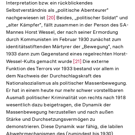
Interpretation bzw. ein rückblickendes
Selbstverständnis als „politische Abenteurer"
nachgewiesen ist
Zur
[20]
Beides, „politischer Soldat" und
„alter Kämpfer", fällt zusammen in der Person des SA-
Auflösung
Mannes Horst Wessel, der nach seiner Ermordung
der
durch Kommunisten im Februar 1930 zunächst zum
Fußnote
identitätsstiftenden Märtyrer der „Bewegung", nach
1933 dann zum Gegenstand eines regelrechten Horst-
Wessel-Kults gemacht wurde
Zur
[21]
Die externe
Funktion des Terrors vor 1933 bestand vor allem in
Auflösung
dem Nachweis der Durchschlagskraft des
der
Nationalsozialismus als politischer Massenbewegung.
Fußnote
Er hat in einem heute nur mehr schwer vorstellbaren
Ausmaß politischer Kriminalität von rechts nach 1918
wesentlich dazu beigetragen, die Dynamik der
Massenbewegung herzustellen und nach außen
Stärke und Durchsetzungsvermögen zu
demonstrieren. Diese Dynamik war fähig, die labilen
Abwehrmechanismen des (zumindest bis 1930)