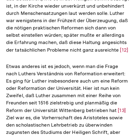
ist, in der Kirche wieder unverkürzt und unbehindert
durch Menschensatzungen laut werden solle. Luther
war wenigstens in der Frühzeit der Überzeugung, daß
die nötigen praktischen Reformen sich dann von
selbst einstellen würden; später mußte er allerdings
die Erfahrung machen, daß diese Haltung angesichts
der tatsächlichen Probleme nicht ganz ausreichte
Zur
[12]
Auflös
der
Etwas anderes ist es jedoch, wenn man die Frage
Fußno
nach Luthers Verständnis von Reformation erweitert:
Es ging für Luther insbesondere auch um eine Reform
oder Reformation der Universität. Hier ist nun kein
Zweifel, daß Luther zusammen mit einer Reihe von
Freunden seit 1516 zielstrebig und planmäßig die
Reform der Universität Wittenberg betrieben hat
Zur
[13]
Ziel war es, die Vorherrschaft des Aristoteles sowie
Auflös
den scholastischen Lehrbetrieb zu überwinden
der
zugunsten des Studiums der Heiligen Schrift, aber
Fußnot