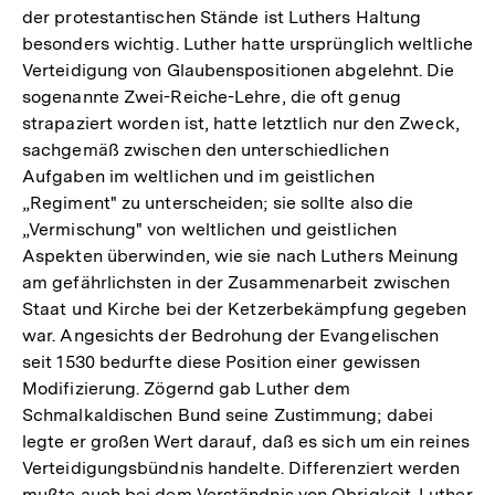
der protestantischen Stände ist Luthers Haltung
besonders wichtig. Luther hatte ursprünglich weltliche
Verteidigung von Glaubenspositionen abgelehnt. Die
sogenannte Zwei-Reiche-Lehre, die oft genug
strapaziert worden ist, hatte letztlich nur den Zweck,
sachgemäß zwischen den unterschiedlichen
Aufgaben im weltlichen und im geistlichen
„Regiment" zu unterscheiden; sie sollte also die
„Vermischung" von weltlichen und geistlichen
Aspekten überwinden, wie sie nach Luthers Meinung
am gefährlichsten in der Zusammenarbeit zwischen
Staat und Kirche bei der Ketzerbekämpfung gegeben
war. Angesichts der Bedrohung der Evangelischen
seit 1530 bedurfte diese Position einer gewissen
Modifizierung. Zögernd gab Luther dem
Schmalkaldischen Bund seine Zustimmung; dabei
legte er großen Wert darauf, daß es sich um ein reines
Verteidigungsbündnis handelte. Differenziert werden
Zum
Seite
mußte auch bei dem Verständnis von Obrigkeit. Luther