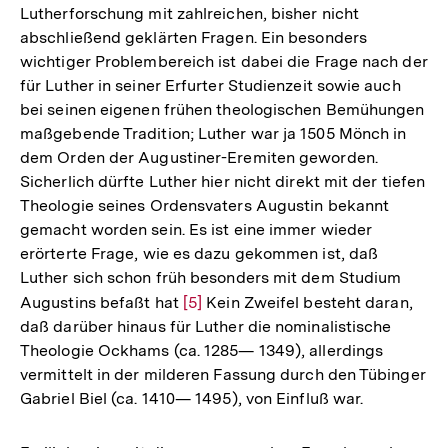
Lutherforschung mit zahlreichen, bisher nicht
abschließend geklärten Fragen. Ein besonders
wichtiger Problembereich ist dabei die Frage nach der
für Luther in seiner Erfurter Studienzeit sowie auch
bei seinen eigenen frühen theologischen Bemühungen
maßgebende Tradition; Luther war ja 1505 Mönch in
dem Orden der Augustiner-Eremiten geworden.
Sicherlich dürfte Luther hier nicht direkt mit der tiefen
Theologie seines Ordensvaters Augustin bekannt
gemacht worden sein. Es ist eine immer wieder
erörterte Frage, wie es dazu gekommen ist, daß
Luther sich schon früh besonders mit dem Studium
Augustins befaßt hat
Zur
[5]
Kein Zweifel besteht daran,
daß darüber hinaus für Luther die nominalistische
Auflösung
Theologie Ockhams (ca. 1285— 1349), allerdings
der
vermittelt in der milderen Fassung durch den Tübinger
Fußnote
Gabriel Biel (ca. 1410— 1495), von Einfluß war.