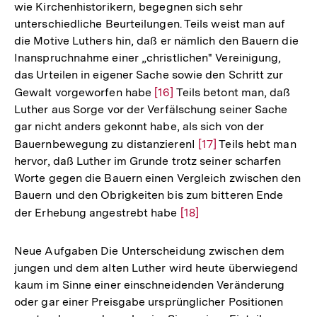
wie Kirchenhistorikern, begegnen sich sehr
der
unterschiedliche Beurteilungen. Teils weist man auf
Fußnote
die Motive Luthers hin, daß er nämlich den Bauern die
Inanspruchnahme einer „christlichen" Vereinigung,
das Urteilen in eigener Sache sowie den Schritt zur
Gewalt vorgeworfen habe
Zur
[16]
Teils betont man, daß
Luther aus Sorge vor der Verfälschung seiner Sache
Auflösung
gar nicht anders gekonnt habe, als sich von der
der
Bauernbewegung zu distanzierenI
Zur
[17]
Teils hebt man
Fußnote
hervor, daß Luther im Grunde trotz seiner scharfen
Auflösung
Worte gegen die Bauern einen Vergleich zwischen den
der
Bauern und den Obrigkeiten bis zum bitteren Ende
Fußnote
der Erhebung angestrebt habe
Zur
[18]
Auflösung
der
Neue Aufgaben Die Unterscheidung zwischen dem
Fußnote
jungen und dem alten Luther wird heute überwiegend
kaum im Sinne einer einschneidenden Veränderung
oder gar einer Preisgabe ursprünglicher Positionen