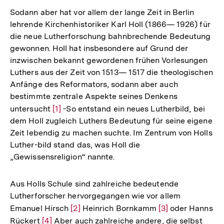
Sodann aber hat vor allem der lange Zeit in Berlin
lehrende Kirchenhistoriker Karl Holl (1866— 1926) für
die neue Lutherforschung bahnbrechende Bedeutung
gewonnen. Holl hat insbesondere auf Grund der
inzwischen bekannt gewordenen frühen Vorlesungen
Luthers aus der Zeit von 1513— 1517 die theologischen
Anfänge des Reformators, sodann aber auch
bestimmte zentrale Aspekte seines Denkens
untersucht
Zur
[1]
-So entstand ein neues Lutherbild, bei
dem Holl zugleich Luthers Bedeutung für seine eigene
Auflösung
Zeit lebendig zu machen suchte. Im Zentrum von Holls
der
Luther-bild stand das, was Holl die
Fußnote
„Gewissensreligion“ nannte.
Aus Holls Schule sind zahlreiche bedeutende
Lutherforscher hervorgegangen wie vor allem
Emanuel Hirsch
Zur
[2]
Heinrich Bornkamm
Zur
[3]
oder Hanns
Rückert
Zur
[4]
Aber auch zahlreiche andere, die selbst
Auflösung
Auflösung