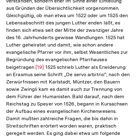
verstanden, sondern eher im Sinne einer Einteilung
aus Gründen der Übersichtlichkeit vorgenommen.
Gleichgültig, ob man etwa um 1522 oder um 1525 den
Lebensabschnitt des jungen Luther enden läßt, es
finden sich etwa seit der Mitte der zwanziger Jahre
des 16. Jahrhunderts gewisse Wandlungen. 1525 hat
Luther geheiratet und damit, wie schon andere
evangelische Pfarrer vor ihm, selbst Wesentliches zur
Begründung des evangelischen Pfarrhauses
beigetragen
Zur
[19]
1525 schrieb Luther als Erwiderung
an Erasmus seine Schrift „De servo arbitrio"; nach den
Auflösung
Zerwürfnissen mit Karlstadt, Müntzer, den Bauern
der
sowie Zwingli kam es damit auch zur Trennung von
Fußnote
dem Führer der Humanisten. Bald darauf, nach dem
Reichstag zu Speyer von 1526, begann in Kursachsen
der Aufbau eines evangelischen Kirchenwesens.
Damit mußten zahlreiche Fragen, die bis dahin in
Streitschriften erörtert worden waren, praktisch
geregelt werden. Es ging dabei etwa um folgende