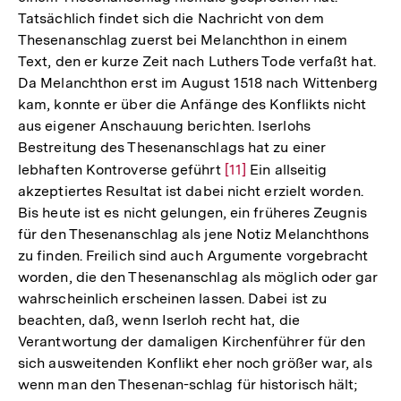
Tatsächlich findet sich die Nachricht von dem
Thesenanschlag zuerst bei Melanchthon in einem
Text, den er kurze Zeit nach Luthers Tode verfaßt hat.
Da Melanchthon erst im August 1518 nach Wittenberg
kam, konnte er über die Anfänge des Konflikts nicht
aus eigener Anschauung berichten. Iserlohs
Bestreitung des Thesenanschlags hat zu einer
lebhaften Kontroverse geführt
Zur
[11]
Ein allseitig
akzeptiertes Resultat ist dabei nicht erzielt worden.
Auflösung
Bis heute ist es nicht gelungen, ein früheres Zeugnis
der
für den Thesenanschlag als jene Notiz Melanchthons
Fußnote
zu finden. Freilich sind auch Argumente vorgebracht
worden, die den Thesenanschlag als möglich oder gar
wahrscheinlich erscheinen lassen. Dabei ist zu
beachten, daß, wenn Iserloh recht hat, die
Verantwortung der damaligen Kirchenführer für den
sich ausweitenden Konflikt eher noch größer war, als
wenn man den Thesenan-schlag für historisch hält;