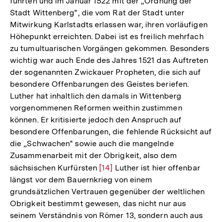
führten und im Januar 1522 mit der „Ordnung der
Stadt Wittenberg", die vom Rat der Stadt unter
Mitwirkung Karlstadts erlassen war, ihren vorläufigen
Höhepunkt erreichten. Dabei ist es freilich mehrfach
zu tumultuarischen Vorgängen gekommen. Besonders
wichtig war auch Ende des Jahres 1521 das Auftreten
der sogenannten Zwickauer Propheten, die sich auf
besondere Offenbarungen des Geistes beriefen.
Luther hat inhaltlich den damals in Wittenberg
vorgenommenen Reformen weithin zustimmen
können. Er kritisierte jedoch den Anspruch auf
besondere Offenbarungen, die fehlende Rücksicht auf
die „Schwachen" sowie auch die mangelnde
Zusammenarbeit mit der Obrigkeit, also dem
sächsischen Kurfürsten
Zur
[14]
Luther ist hier offenbar
längst vor dem Bauernkrieg von einem
Auflösung
grundsätzlichen Vertrauen gegenüber der weltlichen
der
Obrigkeit bestimmt gewesen, das nicht nur aus
Fußnote
seinem Verständnis von Römer 13, sondern auch aus