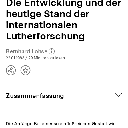
Die Entwicklung und der
heutige Stand der
internationalen
Lutherforschung
Bernhard Lohse
(Mehr zum Autor)
öffnen
22.01.1983
/ 29 Minuten zu lesen
Teilen
Inhalt
Optionen
merken
anzeigen
auf
Zusammenfassung
Die Anfänge Bei einer so einflußreichen Gestalt wie