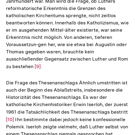
Jahrhundert war. Man wird die Frage, ob Luthers
reformatorische Erkenntnis die Grenzen des
katholischen Kirchentums sprengte, nicht zeitlos
beantworten können. Innerhalb des Katholizismus, wie
er im ausgehenden Mittel-älter existierte, war seine
Erkenntnis nicht möglich. Von anderen, tieferen
Voraussetzun-gen her, wie sie etwa bei Augustin oder
Thomas gegeben waren, brauchte kein
ausschließender Gegensatz zwischen Luther und Rom
zu bestehen
Zur
[9]
Auflösung
der
Die Frage des Thesenanschlags Ähnlich umstritten ist
Fußnote
auch der Beginn des Ablaßstreits, insbesondere die
Historizität des Thesenanschlags. Es war der
katholische Kirchenhistoriker Erwin Iserloh, der zuerst
1961 die Tatsächlichkeit des Thesenanschlags bestritt
Zu
[10]
Ihn bestimmte dabei jedoch keine konfessionelle
Au
Polemik. Iserloh zeigte vielmehr, daß Luther selbst von
de
einem Thesenanschlag niemals gesprochen hat.
Fu