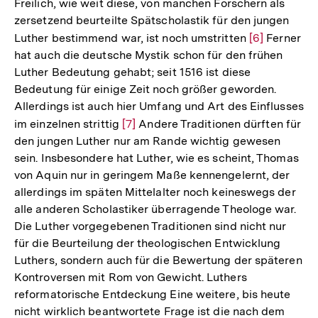
Freilich, wie weit diese, von manchen Forschern als
zersetzend beurteilte Spätscholastik für den jungen
Luther bestimmend war, ist noch umstritten
Zur
[6]
Ferner
hat auch die deutsche Mystik schon für den frühen
Auflösung
Luther Bedeutung gehabt; seit 1516 ist diese
der
Bedeutung für einige Zeit noch größer geworden.
Fußnote
Allerdings ist auch hier Umfang und Art des Einflusses
im einzelnen strittig
Zur
[7]
Andere Traditionen dürften für
den jungen Luther nur am Rande wichtig gewesen
Auflösung
sein. Insbesondere hat Luther, wie es scheint, Thomas
der
von Aquin nur in geringem Maße kennengelernt, der
Fußnote
allerdings im späten Mittelalter noch keineswegs der
alle anderen Scholastiker überragende Theologe war.
Die Luther vorgegebenen Traditionen sind nicht nur
für die Beurteilung der theologischen Entwicklung
Luthers, sondern auch für die Bewertung der späteren
Kontroversen mit Rom von Gewicht. Luthers
reformatorische Entdeckung Eine weitere, bis heute
nicht wirklich beantwortete Frage ist die nach dem