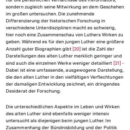
sondern zugleich seine Mitwirkung an dem Geschehen
im großen untersuchen. Die zunehmende
Differenzierung der historischen Forschung in
verschiedene Unterdisziplinen macht es schwierig,
hier noch eine Zusammenschau von Luthers Wirken zu
geben. Während es für den jungen Luther eine größere
Anzahl guter Biographien gibt
Zur
[20]
ist die Zahl der
Darstellungen des alten Luther merklich geringer und
Auflösung
sind auch die einzelnen Werke weniger detailliert
Zur
[21]
-
der
Dabei ist eine umfassende, ausgewogene Darstellung,
Auflös
Fußnote
die den alten Luther in den vielfältigen Verflechtungen
der
der damaligen Entwicklung zeichnet, ein dringendes
Fußnot
Desiderat der Forschung.
Die unterschiedlichen Aspekte im Leben und Wirken
des alten Luther sind ebenfalls weniger intensiv
untersucht als diejenigen beim jungen Luther. Im
Zusammenhang der Bündnisbildung und der Politik