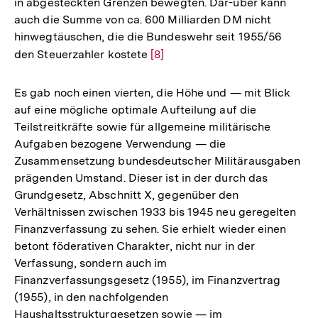
in abgesteckten Grenzen bewegten. Dar-über kann
auch die Summe von ca. 600 Milliarden DM nicht
hinwegtäuschen, die die Bundeswehr seit 1955/56
den Steuerzahler kostete
Zur
[8]
Auflösung
der
Es gab noch einen vierten, die Höhe und — mit Blick
Fußnote
auf eine mögliche optimale Aufteilung auf die
Teilstreitkräfte sowie für allgemeine militärische
Aufgaben bezogene Verwendung — die
Zusammensetzung bundesdeutscher Militärausgaben
prägenden Umstand. Dieser ist in der durch das
Grundgesetz, Abschnitt X, gegenüber den
Verhältnissen zwischen 1933 bis 1945 neu geregelten
Finanzverfassung zu sehen. Sie erhielt wieder einen
betont föderativen Charakter, nicht nur in der
Verfassung, sondern auch im
Finanzverfassungsgesetz (1955), im Finanzvertrag
(1955), in den nachfolgenden
Haushaltsstrukturgesetzen sowie — im