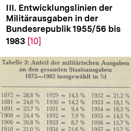
III. Entwicklungslinien der
Militärausgaben in der
Bundesrepublik 1955/56 bis
1983
Zur
[10]
Auflösung
der
Fußnote
In