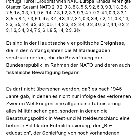
Portugal Türkei Großbritannien NATO-Europa Kanada Vereinigte
Staaten Gesamt-NATO 2, 9 2, 3 3, 8 3, 5 5, 9 2, 5 0, 9 3, 1 3, 2 5,
7 5, 1 5, 0 3, 7 1, 9 5, 9 4, 7 3, 1 2, 3 3, 9 3, 4 7, 0 2, 4 1, 0 3, 3 3, 1
3, 5 5, 8 4, 7 3, 6 1, 9 5, 3 4, 4 3, 3 2, 3 4, 0 3, 3 6, 7 2, 4 1, 0 3, 1 3,
2 3, 5 5, 2 4, 6 3, 6 2, 0 5, 1 4, 3 3, 3 2, 3 4, 0 3, 3 6, 3 2, 4 1, 0 3, 2
3, 1 3, 5 4, 3 4, 7 3, 6 1, 8 5, 1 4, 2 3, 3茶
Es sind in der Hauptsache vier politische Ereignisse,
die in den Anfangsjahren die Militärausgaben
vorstrukturierten, ehe die Bewaffnung der
Bundesrepublik im Rahmen der NATO und deren auch
fiskalische Bewältigung begann.
Es darf nicht übersehen werden, daß es nach 1945
Jahre gab, in denen es nicht nur infolge des verlorenen
Zweiten Weltkrieges eine allgemeine Tabuisierung
alles Militärischen gab, sondern in denen die
Besatzungspolitik in West-und Mitteldeutschland eine
betonte Politik der Entmilitarisierung, der „Re-
education", der Schleifung von noch vorhandenen