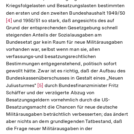
Kriegsfolgelasten und Besatzungslasten bestimmten
den ersten und den zweiten Bundeshaushalt 1949/50
Zur
[4]
und 1950/51 so stark, daß angesichts des auf
Auf
Grund der entsprechenden Gesetzgebung schnell
der
steigenden Anteils der Sozialausgaben am
Fuß
Bundesetat gar kein Raum für neue Militärausgaben
vorhanden war, selbst wenn man sie, allen
verfassungs-und besatzungsrechtlichen
Bestimmungen entgegenstehend, politisch sofort
gewollt hätte. Zwar ist es richtig, daß der Aufbau des
Bundeskassenüberschusses in Gestalt eines „Neuen
Juliusturmes"
Zur
[5]
durch Bundesfinanzminister Fritz
Schäffer und der verzögerte Abzug von
Auflösung
Besatzungsgeldern vornehmlich durch die US-
der
Besatzungsmacht die Chancen für neue deutsche
Fußnote
Militärausgaben beträchtlich verbesserten; das ändert
aber nichts an dem grundlegenden Tatbestand, daß
die Frage neuer Militärausgaben in der