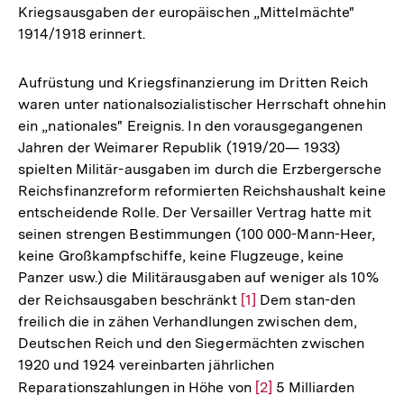
Kriegsausgaben der europäischen „Mittelmächte"
1914/1918 erinnert.
Aufrüstung und Kriegsfinanzierung im Dritten Reich
waren unter nationalsozialistischer Herrschaft ohnehin
ein „nationales" Ereignis. In den vorausgegangenen
Jahren der Weimarer Republik (1919/20— 1933)
spielten Militär-ausgaben im durch die Erzbergersche
Reichsfinanzreform reformierten Reichshaushalt keine
entscheidende Rolle. Der Versailler Vertrag hatte mit
seinen strengen Bestimmungen (100 000-Mann-Heer,
keine Großkampfschiffe, keine Flugzeuge, keine
Panzer usw.) die Militärausgaben auf weniger als 10%
der Reichsausgaben beschränkt
Zur
[1]
Dem stan-den
freilich die in zähen Verhandlungen zwischen dem,
Auflösung
Deutschen Reich und den Siegermächten zwischen
der
1920 und 1924 vereinbarten jährlichen
Fußnote
Reparationszahlungen in Höhe von
Zur
[2]
5 Milliarden