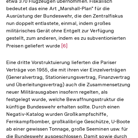
etwa 370 Flugzeugen übernommen. Fiskalisch
bedeutet das eine Art „Marshall-Plan" für die
Ausrüstung der Bundeswehr, die den Zentralfiskus
nun doppelt entlastete, einmal, indem großes
militärisches Gerät ohne Entgelt zur Verfügung
gestellt, zum anderen, indem es zu subventionierten
Preisen geliefert wurde
Zur
[6]
Auflösung
der
Eine dritte Vorstruktuierung lieferten die Pariser
Fußnote
Verträge von 1955, die mit ihren vier Einzelverträgen
(Generalvertrag, Stationierungsvertrag, Finanzvertrag
und Überleitungsvertrag) auch die Zusammensetzung
neuer Militärausgaben insofern regelten, als
festgelegt wurde, welche Bewaffnungsstruktur die
künftige Bundeswehr erhalten sollte. Durch einen
Negativ-Katalog wurden Großkampfschiffe,
Fernkampfbomber, großkalibrige Geschütze, U-Boote
ab einer gewissen Tonnage, große Seeminen usw. für
die Bundeswehr ausgeschlossen. Damit sowie durch