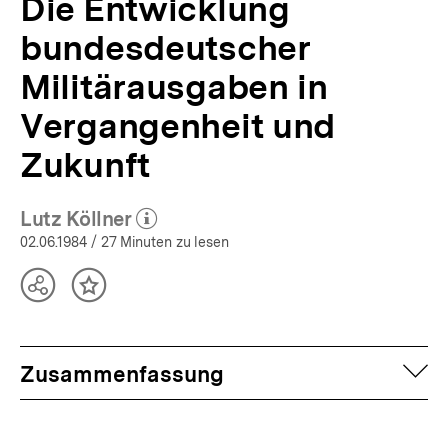
Die Entwicklung
bundesdeutscher
Militärausgaben in
Vergangenheit und
Zukunft
Lutz Köllner
(Mehr zum Autor)
öffnen
02.06.1984
/ 27 Minuten zu lesen
Teilen
Inhalt
Optionen
merken
anzeigen
auf
Zusammenfassung