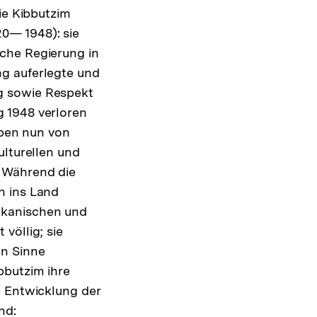
ie Kibbutzim
0— 1948): sie
che Regierung in
ng auferlegte und
g sowie Respekt
 1948 verloren
aben nun von
ulturellen und
. Während die
n ins Land
ikanischen und
völlig; sie
en Sinne
bbutzim ihre
e Entwicklung der
nd: