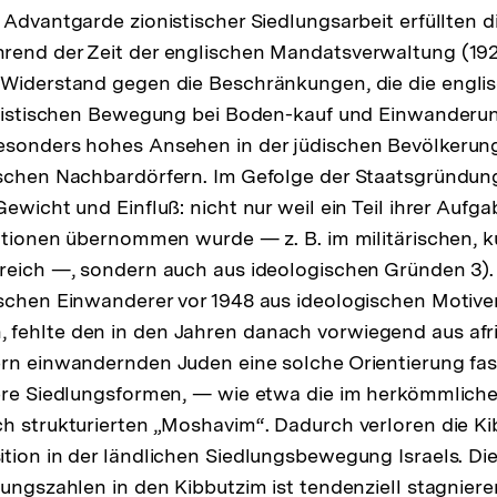
 Advantgarde zionistischer Siedlungsarbeit erfüllten d
rend der Zeit der englischen Mandatsverwaltung (192
 Widerstand gegen die Beschränkungen, die die englis
ionistischen Bewegung bei Boden-kauf und Einwanderu
esonders hohes Ansehen in der jüdischen Bevölkerun
ischen Nachbardörfern. Im Gefolge der Staatsgründung
Gewicht und Einfluß: nicht nur weil ein Teil ihrer Aufg
tutionen übernommen wurde — z. B. im militärischen, k
ereich —, sondern auch aus ideologischen Gründen 3)
schen Einwanderer vor 1948 aus ideologischen Motive
fehlte den in den Jahren danach vorwiegend aus afr
rn einwandernden Juden eine solche Orientierung fast 
dere Siedlungsformen, — wie etwa die im herkömmlich
h strukturierten „Moshavim“. Dadurch verloren die Ki
tion in der ländlichen Siedlungsbewegung Israels. Di
rungszahlen in den Kibbutzim ist tendenziell stagniere