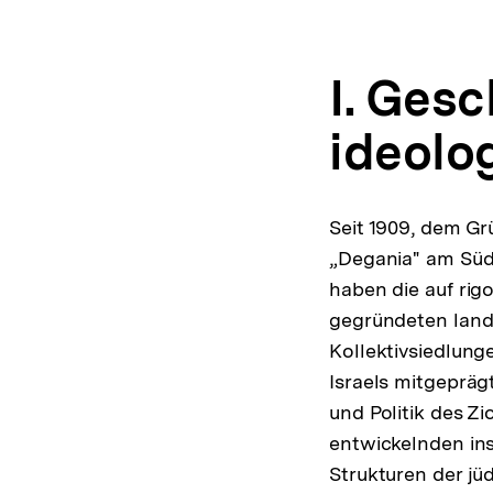
I. Ges
ideolo
Seit 1909, dem Gr
„Degania" am Süd
haben die auf rigo
gegründeten land
Kollektivsiedlung
Israels mitgepräg
und Politik des Z
entwickelnden ins
Strukturen der jü