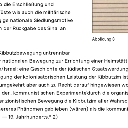
o die Erschließung und
üste wie auch die militärische
gige nationale Siedlungsmotive
h der Rückgabe des Sinai an
Abbildung 3
e Kibbutzbewegung untrennbar
 nationalen Bewegung zur Errichtung einer Heimstätt
na/Israel: eine Geschichte der jüdischen Staatswerdung
gung der kolonisatorischen Leistung der Kibbutzim is
t umgekehrt aber auch zu Recht darauf hingewiesen w
 der . kommunistischen Experimente'durch die organi
 der zionistischen Bewegung die Kibbutzim aller Wahrsc
phereres Phänomen geblieben (wären) als die kommun
. — 19. Jahrhunderts.“ 2)