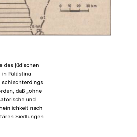
e des jüdischen
 in Palästina
t schlechterdings
orden, daß „ohne
satorische und
heinlichkeit nach
itären Siedlungen