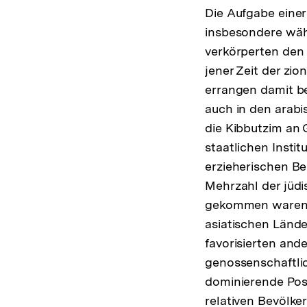
Die Aufgabe einer
insbesondere wäh
verkörperten den
jener Zeit der z
errangen damit b
auch in den arab
die Kibbutzim an 
staatlichen Insti
erzieherischen B
Mehrzahl der jüdi
gekommen waren, 
asiatischen Lände
favorisierten an
genossenschaftlic
dominierende Posi
relativen Bevölke