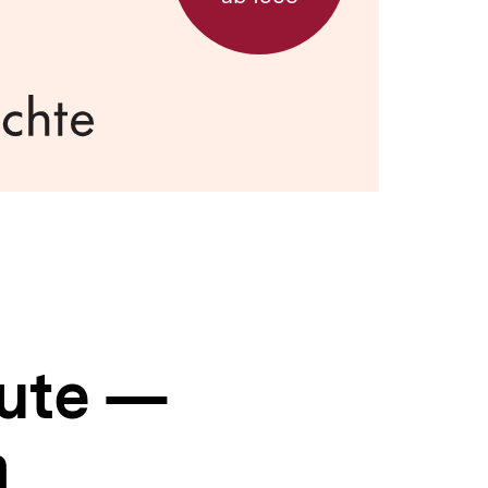
eute —
m