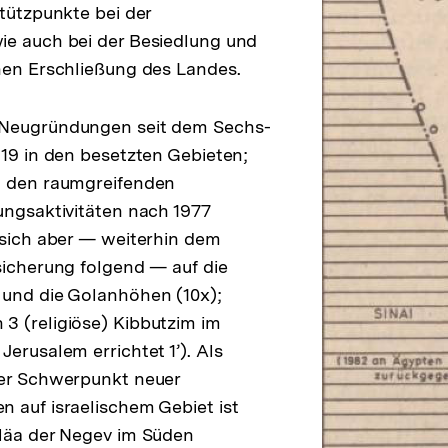
Stützpunkte bei der
ie auch bei der Besiedlung und
hen Erschließung des Landes.
 Neugründungen seit dem Sechs-
 19 in den besetzten Gebieten;
u den raumgreifenden
ungsaktivitäten nach 1977
 sich aber — weiterhin dem
sicherung folgend — auf die
 und die Golanhöhen (10x);
3 (religiöse) Kibbutzim im
erusalem errichtet 1’). Als
her Schwerpunkt neuer
 auf israelischem Gebiet ist
iläa der Negev im Süden