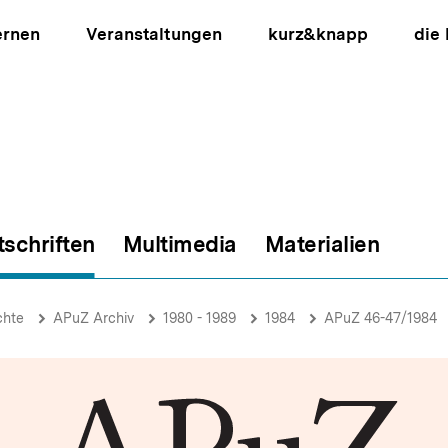
ernen
Veranstaltungen
kurz&knapp
die
tschriften
Multimedia
Materialien
ion
chte
APuZ Archiv
1980 - 1989
1984
APuZ 46-47/1984