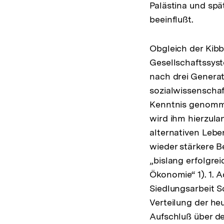
Palästina und spät
beeinflußt.
Obgleich der Kibb
Gesellschaftssyst
nach drei Genera
sozialwissenschaf
Kenntnis genomm
wird ihm hierzula
alternativen Leb
wieder stärkere B
„bislang erfolgrei
Ökonomie“ 1). 1. 
Siedlungsarbeit S
Verteilung der heu
Aufschluß über de