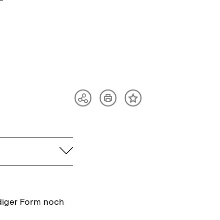
Artikel
Teilen
Inhalt
drucken
Optionen
merken
anzeigen
aufklappen
ändiger Form noch