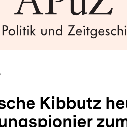
4
ische Kibbutz h
ungspionier zu