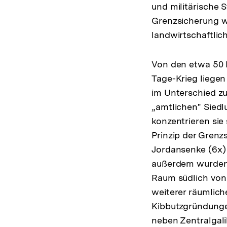
und militärische 
Grenzsicherung w
landwirtschaftlic
Von den etwa 50
Tage-Krieg liegen
im Unterschied z
„amtlichen" Siedl
konzentrieren sie
Prinzip der Grenz
Jordansenke (6x)
außerdem wurden 
Raum südlich von J
weiterer räumlic
Kibbutzgründungen
neben Zentralgal