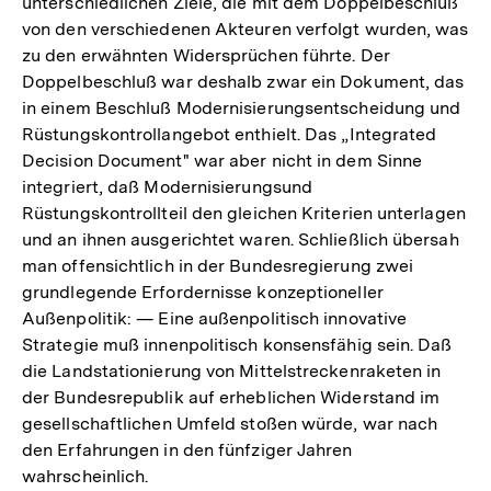
unterschiedlichen Ziele, die mit dem Doppelbeschluß
von den verschiedenen Akteuren verfolgt wurden, was
zu den erwähnten Widersprüchen führte. Der
Doppelbeschluß war deshalb zwar ein Dokument, das
in einem Beschluß Modernisierungsentscheidung und
Rüstungskontrollangebot enthielt. Das „Integrated
Decision Document" war aber nicht in dem Sinne
integriert, daß Modernisierungsund
Rüstungskontrollteil den gleichen Kriterien unterlagen
und an ihnen ausgerichtet waren. Schließlich übersah
man offensichtlich in der Bundesregierung zwei
grundlegende Erfordernisse konzeptioneller
Außenpolitik: — Eine außenpolitisch innovative
Strategie muß innenpolitisch konsensfähig sein. Daß
die Landstationierung von Mittelstreckenraketen in
der Bundesrepublik auf erheblichen Widerstand im
gesellschaftlichen Umfeld stoßen würde, war nach
den Erfahrungen in den fünfziger Jahren
Zum
wahrscheinlich.
Seite