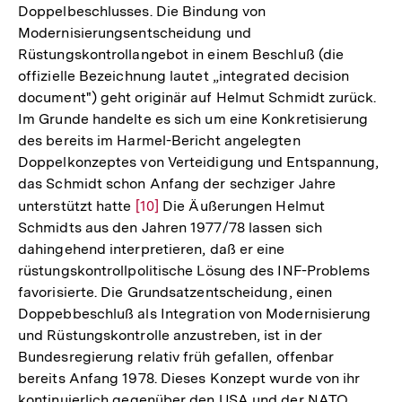
Doppelbeschlusses. Die Bindung von
Modernisierungsentscheidung und
Rüstungskontrollangebot in einem Beschluß (die
offizielle Bezeichnung lautet „integrated decision
document") geht originär auf Helmut Schmidt zurück.
Im Grunde handelte es sich um eine Konkretisierung
des bereits im Harmel-Bericht angelegten
Doppelkonzeptes von Verteidigung und Entspannung,
das Schmidt schon Anfang der sechziger Jahre
unterstützt hatte
Zur
[10]
Die Äußerungen Helmut
Schmidts aus den Jahren 1977/78 lassen sich
Auflösung
dahingehend interpretieren, daß er eine
der
rüstungskontrollpolitische Lösung des INF-Problems
Fußnote
favorisierte. Die Grundsatzentscheidung, einen
Doppebbeschluß als Integration von Modernisierung
und Rüstungskontrolle anzustreben, ist in der
Bundesregierung relativ früh gefallen, offenbar
bereits Anfang 1978. Dieses Konzept wurde von ihr
kontinuierlich gegenüber den USA und der NATO