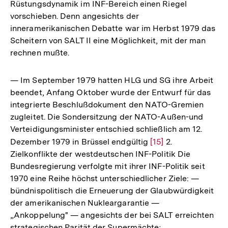
Rüstungsdynamik im INF-Bereich einen Riegel
vorschieben. Denn angesichts der
inneramerikanischen Debatte war im Herbst 1979 das
Scheitern von SALT II eine Möglichkeit, mit der man
rechnen mußte.
— Im September 1979 hatten HLG und SG ihre Arbeit
beendet, Anfang Oktober wurde der Entwurf für das
integrierte Beschlußdokument den NATO-Gremien
zugleitet. Die Sondersitzung der NATO-Außen-und
Verteidigungsminister entschied schließlich am 12.
Dezember 1979 in Brüssel endgültig
Zur
[15]
2.
Zielkonflikte der westdeutschen INF-Politik Die
Auflösung
Bundesregierung verfolgte mit ihrer INF-Politik seit
der
1970 eine Reihe höchst unterschiedlicher Ziele: —
Fußnote
bündnispolitisch die Erneuerung der Glaubwürdigkeit
der amerikanischen Nukleargarantie —
„Ankoppelung" — angesichts der bei SALT erreichten
strategischen Parität der Supermächte;