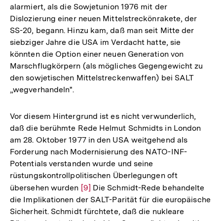
alarmiert, als die Sowjetunion 1976 mit der
Dislozierung einer neuen Mittelstreckönrakete, der
SS-20, begann. Hinzu kam, daß man seit Mitte der
siebziger Jahre die USA im Verdacht hatte, sie
könnten die Option einer neuen Generation von
Marschflugkörpern (als mögliches Gegengewicht zu
den sowjetischen Mittelstreckenwaffen) bei SALT
„wegverhandeln".
Vor diesem Hintergrund ist es nicht verwunderlich,
daß die berühmte Rede Helmut Schmidts in London
am 28. Oktober 1977 in den USA weitgehend als
Forderung nach Modernisierung des NATO-INF-
Potentials verstanden wurde und seine
rüstungskontrollpolitischen Überlegungen oft
übersehen wurden
Zur
[9]
Die Schmidt-Rede behandelte
die Implikationen der SALT-Parität für die europäische
Auflösung
Sicherheit. Schmidt fürchtete, daß die nukleare
der