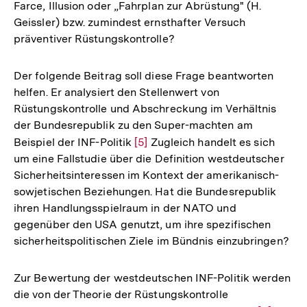
der
Farce, Illusion oder „Fahrplan zur Abrüstung" (H.
Fußnote
Geissler) bzw. zumindest ernsthafter Versuch
präventiver Rüstungskontrolle?
Der folgende Beitrag soll diese Frage beantworten
helfen. Er analysiert den Stellenwert von
Rüstungskontrolle und Abschreckung im Verhältnis
der Bundesrepublik zu den Super-machten am
Beispiel der INF-Politik
Zur
[5]
Zugleich handelt es sich
um eine Fallstudie über die Definition westdeutscher
Auflösung
Sicherheitsinteressen im Kontext der amerikanisch-
der
sowjetischen Beziehungen. Hat die Bundesrepublik
Fußnote
ihren Handlungsspielraum in der NATO und
gegenüber den USA genutzt, um ihre spezifischen
sicherheitspolitischen Ziele im Bündnis einzubringen?
Zur Bewertung der westdeutschen INF-Politik werden
die von der Theorie der Rüstungskontrolle