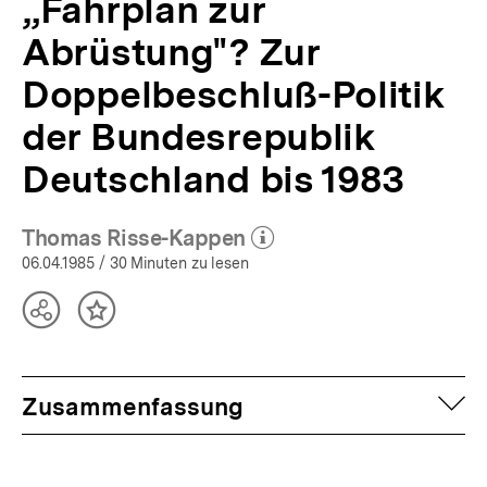
„Fahrplan zur
Abrüstung"? Zur
Doppelbeschluß-Politik
der Bundesrepublik
Deutschland bis 1983
Thomas Risse-Kappen
(Mehr zum Autor)
öffnen
06.04.1985
/ 30 Minuten zu lesen
Teilen
Inhalt
Optionen
merken
anzeigen
auf
Zusammenfassung