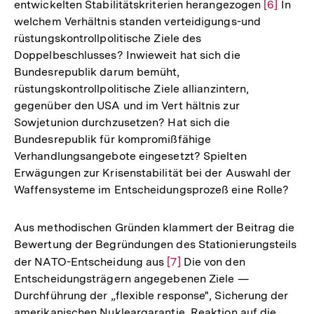
entwickelten Stabilitätskriterien herangezogen
Zur
[6]
In
welchem Verhältnis standen verteidigungs-und
Auflösun
rüstungskontrollpolitische Ziele des
der
Doppelbeschlusses? Inwieweit hat sich die
Fußnote
Bundesrepublik darum bemüht,
rüstungskontrollpolitische Ziele allianzintern,
gegenüber den USA und im Vert hältnis zur
Sowjetunion durchzusetzen? Hat sich die
Bundesrepublik für kompromißfähige
Verhandlungsangebote eingesetzt? Spielten
Erwägungen zur Krisenstabilität bei der Auswahl der
Waffensysteme im Entscheidungsprozeß eine Rolle?
Aus methodischen Gründen klammert der Beitrag die
Bewertung der Begründungen des Stationierungsteils
der NATO-Entscheidung aus
Zur
[7]
Die von den
Entscheidungsträgern angegebenen Ziele —
Auflösung
Durchführung der „flexible response", Sicherung der
der
amerikanischen Nukleargarantie, Reaktion auf die