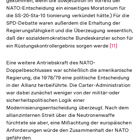
gekommen, wenn die Sowjetunion im Vorfeld der
NATO-Entscheidung ein einseitiges Moratorium für
die SS-20-Sta-10 tionierung verkündet hätte.) Für die
SPD-Debatte waren außerdem die Erhaltung der
Regierungsfähigkeit und die Überzeugung wesentlich,
daß der sozialdemokratische Bundeskanzler schon für
ein Rüstungskontrollergebnis sorgen werde
Zur
[11]
Auflösung
der
Eine weitere Antriebskraft des NATO-
Fußnote
Doppelbeschlusses war schließlich die amerikanische
Regierung, die 1978/79 eine politische Entscheidung
in der Allianz herbeiführte. Die Carter-Administration
war dabei zunächst weniger von der militär-oder
sicherheitspolitischen Logik einer
Modernisierungsentscheidung überzeugt. Nach dem
allianzinternen Streit über die Neutronenwaffe
fürchtete sie aber, eine Mißachtung der europäischen
Anforderungen würde den Zusammenhalt der NATO
gefährden.