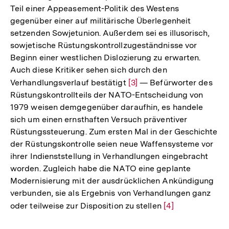
Teil einer Appeasement-Politik des Westens
gegenüber einer auf militärische Überlegenheit
setzenden Sowjetunion. Außerdem sei es illusorisch,
sowjetische Rüstungskontrollzugeständnisse vor
Beginn einer westlichen Dislozierung zu erwarten.
Auch diese Kritiker sehen sich durch den
Verhandlungsverlauf bestätigt
Zur
[3]
— Befürworter des
Rüstungskontrollteils der NATO-Entscheidung von
Auflösung
1979 weisen demgegenüber daraufhin, es handele
der
sich um einen ernsthaften Versuch präventiver
Fußnote
Rüstungssteuerung. Zum ersten Mal in der Geschichte
der Rüstungskontrolle seien neue Waffensysteme vor
ihrer Indienststellung in Verhandlungen eingebracht
worden. Zugleich habe die NATO eine geplante
Modernisierung mit der ausdrücklichen Ankündigung
verbunden, sie als Ergebnis von Verhandlungen ganz
oder teilweise zur Disposition zu stellen
Zur
[4]
Auflösung