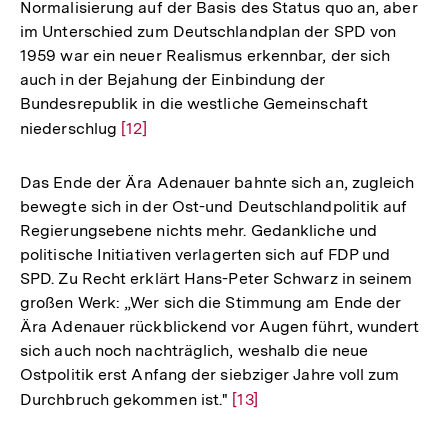
Normalisierung auf der Basis des Status quo an, aber
im Unterschied zum Deutschlandplan der SPD von
1959 war ein neuer Realismus erkennbar, der sich
auch in der Bejahung der Einbindung der
Bundesrepublik in die westliche Gemeinschaft
niederschlug
Zur
[12]
Auflösung
der
Das Ende der Ära Adenauer bahnte sich an, zugleich
Fußnote
bewegte sich in der Ost-und Deutschlandpolitik auf
Regierungsebene nichts mehr. Gedankliche und
politische Initiativen verlagerten sich auf FDP und
SPD. Zu Recht erklärt Hans-Peter Schwarz in seinem
großen Werk: „Wer sich die Stimmung am Ende der
Ära Adenauer rückblickend vor Augen führt, wundert
sich auch noch nachträglich, weshalb die neue
Ostpolitik erst Anfang der siebziger Jahre voll zum
Durchbruch gekommen ist."
Zur
[13]
Auflösung
Zum
Seite