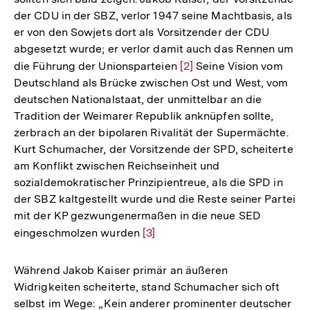
der CDU in der SBZ, verlor 1947 seine Machtbasis, als
er von den Sowjets dort als Vorsitzender der CDU
abgesetzt wurde; er verlor damit auch das Rennen um
die Führung der Unionsparteien
Zur
[2]
Seine Vision vom
Deutschland als Brücke zwischen Ost und West, vom
Auflösung
deutschen Nationalstaat, der unmittelbar an die
der
Tradition der Weimarer Republik anknüpfen sollte,
Fußnote
zerbrach an der bipolaren Rivalität der Supermächte.
Kurt Schumacher, der Vorsitzende der SPD, scheiterte
am Konflikt zwischen Reichseinheit und
sozialdemokratischer Prinzipientreue, als die SPD in
der SBZ kaltgestellt wurde und die Reste seiner Partei
mit der KP gezwungenermaßen in die neue SED
eingeschmolzen wurden
Zur
[3]
Auflösung
der
Während Jakob Kaiser primär an äußeren
Fußnote
Widrigkeiten scheiterte, stand Schumacher sich oft
selbst im Wege: „Kein anderer prominenter deutscher