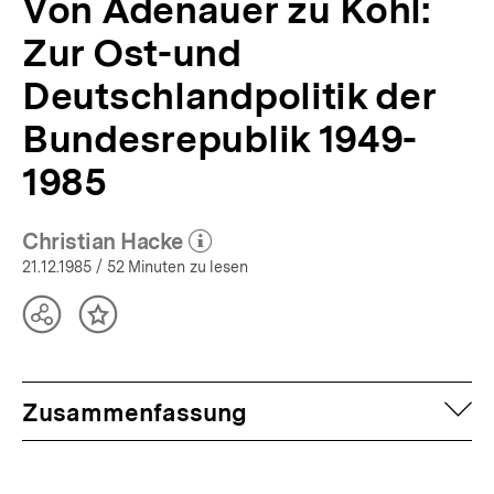
Von Adenauer zu Kohl:
Zur Ost-und
Deutschlandpolitik der
Bundesrepublik 1949-
1985
Christian Hacke
(Mehr zum Autor)
öffnen
21.12.1985
/ 52 Minuten zu lesen
Teilen
Inhalt
Optionen
merken
anzeigen
auf
Zusammenfassung