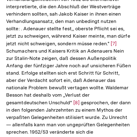
interpretierte, die den Abschluß der Westverträge
verhindern sollten, sah Jakob Kaiser in ihnen einen
Verhandlungsansatz, den man unbedingt nutzen
sollte: . Adenauer stellte fest,, oberste Pflicht sei es,
jetzt zu schweigen, während Kaiser meinte, man dürfe
jetzt nicht schweigen, sondern müsse reden."
Zur
[7]
Schumachers und Kaisers Kritik an Adenauers Nein
Auflösung
zur Stalin-Note zeigen, daß dessen Außenpolitik
der
Anfang der fünfziger Jahre noch auf unsicheren Füßen
Fußnote
stand. Erfolge stellten sich erst Schritt für Schritt,
aber der Verdacht sofort ein, daß Adenauer das
nationale Problem bewußt vertagen wollte. Waldemar
Besson hat deshalb vom „Verlust der
gesamtdeutschen Unschuld“
Zur
[8]
gesprochen, der dann
in den folgenden Jahrzehnten zu einem Mythos der
Auflösung
verpaßten Gelegenheiten stilisiert wurde. Zu Unrecht
der
— allenfalls kann man von ungeprüften Gelegenheiten
Fußnote
sprechen. 1952/53 veränderte sich die