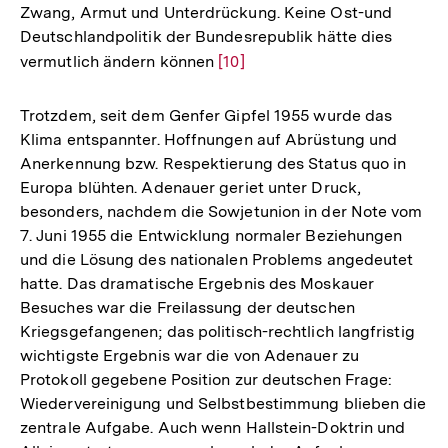
Zwang, Armut und Unterdrückung. Keine Ost-und
Deutschlandpolitik der Bundesrepublik hätte dies
vermutlich ändern können
Zur
[10]
Auflösung
der
Trotzdem, seit dem Genfer Gipfel 1955 wurde das
Fußnote
Klima entspannter. Hoffnungen auf Abrüstung und
Anerkennung bzw. Respektierung des Status quo in
Europa blühten. Adenauer geriet unter Druck,
besonders, nachdem die Sowjetunion in der Note vom
7. Juni 1955 die Entwicklung normaler Beziehungen
und die Lösung des nationalen Problems angedeutet
hatte. Das dramatische Ergebnis des Moskauer
Besuches war die Freilassung der deutschen
Kriegsgefangenen; das politisch-rechtlich langfristig
wichtigste Ergebnis war die von Adenauer zu
Protokoll gegebene Position zur deutschen Frage:
Wiedervereinigung und Selbstbestimmung blieben die
zentrale Aufgabe. Auch wenn Hallstein-Doktrin und