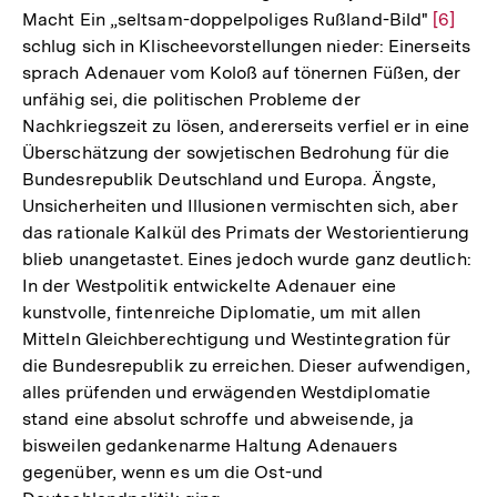
Macht Ein „seltsam-doppelpoliges Rußland-Bild"
Zur
[6]
schlug sich in Klischeevorstellungen nieder: Einerseits
Auflös
sprach Adenauer vom Koloß auf tönernen Füßen, der
der
unfähig sei, die politischen Probleme der
Fußnot
Nachkriegszeit zu lösen, andererseits verfiel er in eine
Überschätzung der sowjetischen Bedrohung für die
Bundesrepublik Deutschland und Europa. Ängste,
Unsicherheiten und Illusionen vermischten sich, aber
das rationale Kalkül des Primats der Westorientierung
blieb unangetastet. Eines jedoch wurde ganz deutlich:
In der Westpolitik entwickelte Adenauer eine
kunstvolle, fintenreiche Diplomatie, um mit allen
Mitteln Gleichberechtigung und Westintegration für
die Bundesrepublik zu erreichen. Dieser aufwendigen,
alles prüfenden und erwägenden Westdiplomatie
stand eine absolut schroffe und abweisende, ja
bisweilen gedankenarme Haltung Adenauers
gegenüber, wenn es um die Ost-und