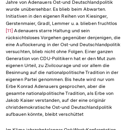
Jahre von Adenauers Ost-und Deutschlandpolitik
wurde unübersehbar. Es blieb beim Abwarten.
Initiativen in den eigenen Reihen von Kiesinger,
Gerstenmaier, Gradl, Lemmer u. a. blieben fruchtlos
Zur
[11]
Adenauers starre Haltung und sein
Auflö
rücksichtsloses Vorgehen gegenüber denjenigen, die
der
eine Auflockerung in der Ost-und Deutschlandpolitik
Fußno
versuchten, blieb nicht ohne Folgen. Einer ganzen
Generation von CDU-Politikern hat er den Mut zum
eigenen Urteil, zu Zivilcourage und vor allem die
Besinnung auf die nationalpolitische Tradition in der
eigenen Partei genommen. Bis heute wird nur vom
Erbe Konrad Adenauers gesprochen, aber die
gesamte nationalpolitische Tradition, als Erbe von
Jakob Kaiser verstanden, auf der eine originär
christdemokratische Ost-und Deutschlandpolitik
aufbauen könnte, bleibt verschüttet
Im Klima jahrzehntelanger Ost-West-Konfrontation