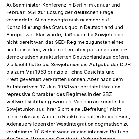
Außenminister-Konferenz in Berlin im Januar und
Februar 1954 zur Lösung der deutschen Frage
versandete. Alles bewegte sich nunmehr auf
Konsolidierung des Status quo in Deutschland und
Europa, weil klar wurde, daß auch die Sowjetunion
nicht bereit war, das SED-Regime zugunsten eines
neutralisierten, verkleinerten, aber parlamentarisch-
demokratisch strukturierten Deutschlands zu opfern.
Vielleicht hätte die Sowjetunion die Aufgabe der DDR
bis zum Mai 1953 prinzipiell ohne Gesichts-und
Prestigeverlust verkraften können. Aber nach dem
Aufstand vom 17. Juni 1953 war der totalitäre und
repressive Charakter des Regimes in der SBZ
weltweit sichtbar geworden. Von nun an konnte die
Sowjetunion aus ihrer Sicht eine „Befreiung" nicht
mehr zulassen. Auch im Rückblick hat es keinen Sinn,
Adenauers Ideen der Westintegration dogmatisch zu
versteinern
Zur
[9]
Selbst wenn er eine intensive Prüfung