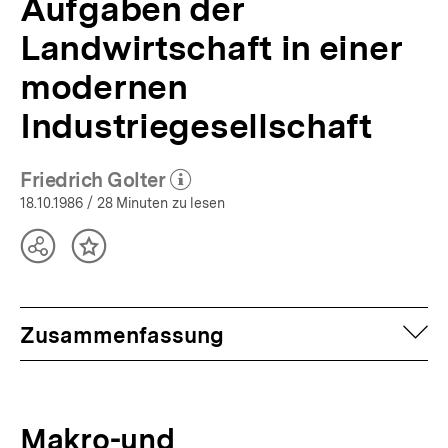
Aufgaben der
Landwirtschaft in einer
modernen
Industriegesellschaft
Friedrich Golter
(Mehr zum Autor)
öffnen
18.10.1986
/ 28 Minuten zu lesen
Teilen
Inhalt
Optionen
merken
anzeigen
auf
Zusammenfassung
Makro-und