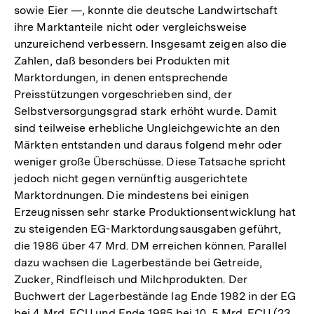
sowie Eier —, konnte die deutsche Landwirtschaft
ihre Marktanteile nicht oder vergleichsweise
unzureichend verbessern. Insgesamt zeigen also die
Zahlen, daß besonders bei Produkten mit
Marktordungen, in denen entsprechende
Preisstützungen vorgeschrieben sind, der
Selbstversorgungsgrad stark erhöht wurde. Damit
sind teilweise erhebliche Ungleichgewichte an den
Märkten entstanden und daraus folgend mehr oder
weniger große Überschüsse. Diese Tatsache spricht
jedoch nicht gegen vernünftig ausgerichtete
Marktordnungen. Die mindestens bei einigen
Erzeugnissen sehr starke Produktionsentwicklung hat
zu steigenden EG-Marktordungsausgaben geführt,
die 1986 über 47 Mrd. DM erreichen können. Parallel
dazu wachsen die Lagerbestände bei Getreide,
Zucker, Rindfleisch und Milchprodukten. Der
Buchwert der Lagerbestände lag Ende 1982 in der EG
bei 4 Mrd. ECU und Ende 1985 bei 10, 5 Mrd. ECU (23,