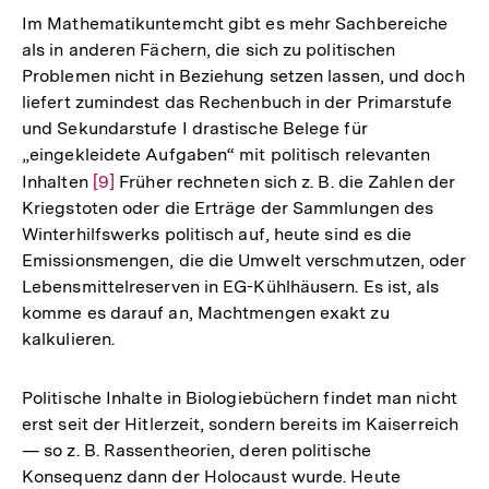
Im Mathematikuntemcht gibt es mehr Sachbereiche
als in anderen Fächern, die sich zu politischen
Problemen nicht in Beziehung setzen lassen, und doch
liefert zumindest das Rechenbuch in der Primarstufe
und Sekundarstufe I drastische Belege für
„eingekleidete Aufgaben“ mit politisch relevanten
Inhalten
Zur
[9]
Früher rechneten sich z. B. die Zahlen der
Kriegstoten oder die Erträge der Sammlungen des
Auflösung
Winterhilfswerks politisch auf, heute sind es die
der
Emissionsmengen, die die Umwelt verschmutzen, oder
Fußnote
Lebensmittelreserven in EG-Kühlhäusern. Es ist, als
komme es darauf an, Machtmengen exakt zu
kalkulieren.
Politische Inhalte in Biologiebüchern findet man nicht
erst seit der Hitlerzeit, sondern bereits im Kaiserreich
— so z. B. Rassentheorien, deren politische
Konsequenz dann der Holocaust wurde. Heute