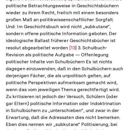
politische Betrachtungsweise in Geschichtsbüchern
Auflösung
wieder zu ihrem Recht, freilich mit einem besonders
der
großen Maß an politikwissenschaftlicher Sorgfalt.
Fußnote
Und: Im Geschichtsbuch wird nicht „subkutane“,
sondern offene politische Information geboten. Der
ideologische Ballast früherer Geschichtsbücher ist
resolut abgearbeitet worden
Zur
[13]
3. Schulbuch-
Revision als politische Aufgabe — Offenlegung
Auflösung
politischer Inhalte von Schulbüchern Es ist nichts
der
dagegen einzuwenden, daß in den Schulbüchern auch
Fußnote
derjenigen Fächer, die als unpolitisch gelten, auf
politische Perspektiven aufmerksam gemacht wird,
wenn das vom jeweiligen Thema gerechtfertigt wird.
Zu kritisieren ist jedoch der Versuch, Schülern (oder
gar Eltern) politische Information oder Indoktrination
in Schulbüchern zu „unterschieben“, und zwar in der
Erwartung, daß die Adressaten dies nicht bemerken.
Eben dies nennen wir „subkutane“ Politisierung, bei