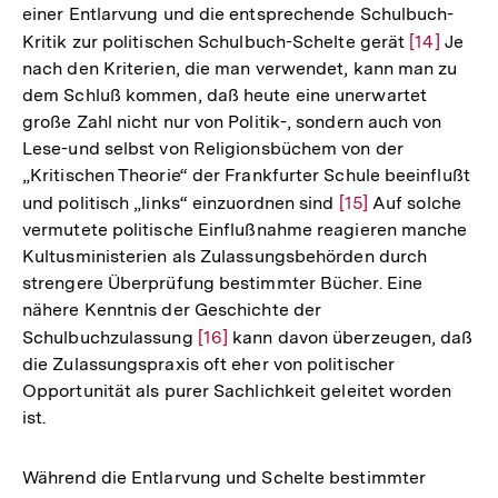
einer Entlarvung und die entsprechende Schulbuch-
Kritik zur politischen Schulbuch-Schelte gerät
Zur
[14]
Je
nach den Kriterien, die man verwendet, kann man zu
Auflösung
dem Schluß kommen, daß heute eine unerwartet
der
große Zahl nicht nur von Politik-, sondern auch von
Fußnote
Lese-und selbst von Religionsbüchem von der
„Kritischen Theorie“ der Frankfurter Schule beeinflußt
und politisch „links“ einzuordnen sind
Zur
[15]
Auf solche
vermutete politische Einflußnahme reagieren manche
Auflösung
Kultusministerien als Zulassungsbehörden durch
der
strengere Überprüfung bestimmter Bücher. Eine
Fußnote
nähere Kenntnis der Geschichte der
Schulbuchzulassung
Zur
[16]
kann davon überzeugen, daß
die Zulassungspraxis oft eher von politischer
Auflösung
Opportunität als purer Sachlichkeit geleitet worden
der
ist.
Fußnote
Während die Entlarvung und Schelte bestimmter