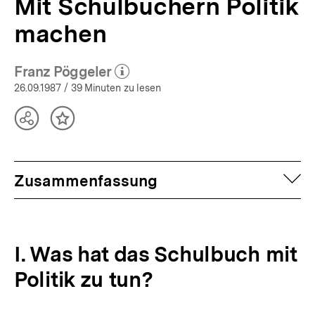
Mit Schulbüchern Politik
machen
Franz Pöggeler
(Mehr zum Autor)
öffnen
26.09.1987
/ 39 Minuten zu lesen
Teilen
Inhalt
Optionen
merken
anzeigen
auf
Zusammenfassung
I. Was hat das Schulbuch mit
Politik zu tun?