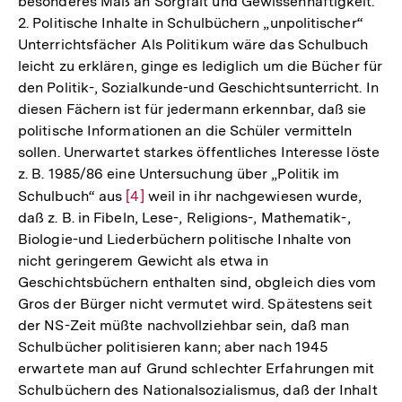
besonderes Maß an Sorgfalt und Gewissenhaftigkeit.
2. Politische Inhalte in Schulbüchern „unpolitischer“
Unterrichtsfächer Als Politikum wäre das Schulbuch
leicht zu erklären, ginge es lediglich um die Bücher für
den Politik-, Sozialkunde-und Geschichtsunterricht. In
diesen Fächern ist für jedermann erkennbar, daß sie
politische Informationen an die Schüler vermitteln
sollen. Unerwartet starkes öffentliches Interesse löste
z. B. 1985/86 eine Untersuchung über „Politik im
Schulbuch“ aus
Zur
[4]
weil in ihr nachgewiesen wurde,
daß z. B. in Fibeln, Lese-, Religions-, Mathematik-,
Auflösung
Biologie-und Liederbüchern politische Inhalte von
der
nicht geringerem Gewicht als etwa in
Fußnote
Geschichtsbüchern enthalten sind, obgleich dies vom
Gros der Bürger nicht vermutet wird. Spätestens seit
der NS-Zeit müßte nachvollziehbar sein, daß man
Schulbücher politisieren kann; aber nach 1945
erwartete man auf Grund schlechter Erfahrungen mit
Schulbüchern des Nationalsozialismus, daß der Inhalt