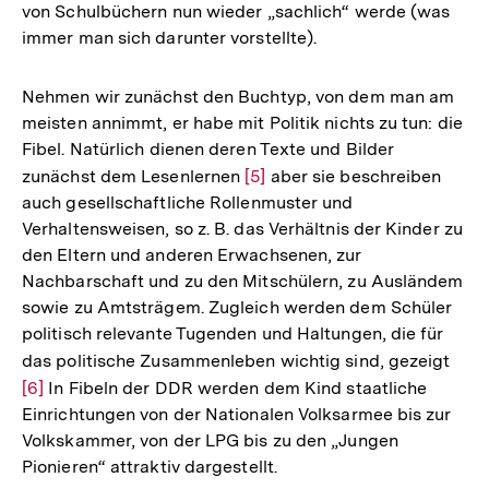
von Schulbüchern nun wieder „sachlich“ werde (was
immer man sich darunter vorstellte).
Nehmen wir zunächst den Buchtyp, von dem man am
meisten annimmt, er habe mit Politik nichts zu tun: die
Fibel. Natürlich dienen deren Texte und Bilder
zunächst dem Lesenlernen
Zur
[5]
aber sie beschreiben
auch gesellschaftliche Rollenmuster und
Auflösung
Verhaltensweisen, so z. B. das Verhältnis der Kinder zu
der
den Eltern und anderen Erwachsenen, zur
Fußnote
Nachbarschaft und zu den Mitschülern, zu Ausländem
sowie zu Amtsträgem. Zugleich werden dem Schüler
politisch relevante Tugenden und Haltungen, die für
das politische Zusammenleben wichtig sind, gezeigt
Zur
[6]
In Fibeln der DDR werden dem Kind staatliche
Aufl
Einrichtungen von der Nationalen Volksarmee bis zur
der
Volkskammer, von der LPG bis zu den „Jungen
Fußn
Pionieren“ attraktiv dargestellt.