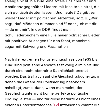
solange nicht, bis 1945 eine totale Unsicherheit und
der
Abstinenz gegenüber Liedern mit Inhalten eintrat, die
Fußnote
sich politisch deuten lassen. Und heute? Da gibt es
wieder Lieder mit politischen Akzenten, so z. B. „Wer
sagt, daß Mädchen dümmer sind?“ oder „Ich mit dir
— du mit mir“. In der DDR findet man in
Schulliederbüchem eine Fülle neuer politischer Lieder
mit positiven Aussagen für den Staat, manchmal
sogar mit Schwung und Faszination.
Nach der extremen Politisierungsphase von 1933 bis
1945 sind politische Aspekte fast völlig eliminiert und
durch eine recht abstrakte Sachlichkeit ersetzt
worden. Das traf auch auf die Geschichtsbücher zu, in
denen die Gefahr der Politisierung besonders
naheliegt, zumal dann, wenn man meint, der
Geschichtsunterricht könne perfekte politische
Bildung leisten — und für diese bedürfe es nicht eines
eigenen Unterrichtsfaches
Zur
[12]
Inzwischen kommt die