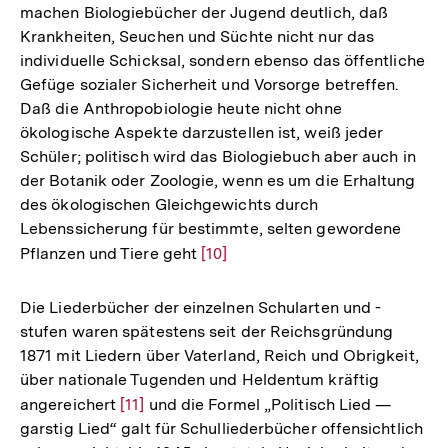
machen Biologiebücher der Jugend deutlich, daß
Krankheiten, Seuchen und Süchte nicht nur das
individuelle Schicksal, sondern ebenso das öffentliche
Gefüge sozialer Sicherheit und Vorsorge betreffen.
Daß die Anthropobiologie heute nicht ohne
ökologische Aspekte darzustellen ist, weiß jeder
Schüler; politisch wird das Biologiebuch aber auch in
der Botanik oder Zoologie, wenn es um die Erhaltung
des ökologischen Gleichgewichts durch
Lebenssicherung für bestimmte, selten gewordene
Pflanzen und Tiere geht
Zur
[10]
Auflösung
der
Die Liederbücher der einzelnen Schularten und -
Fußnote
stufen waren spätestens seit der Reichsgründung
1871 mit Liedern über Vaterland, Reich und Obrigkeit,
über nationale Tugenden und Heldentum kräftig
angereichert
Zur
[11]
und die Formel „Politisch Lied —
garstig Lied“ galt für Schulliederbücher offensichtlich
Auflösung