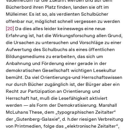
Vademecum für die Zukunft werden und auf dem
Bücherbord ihren Platz finden, landen sie oft im
Mülleimer. Es ist so, als verdienten Schulbücher
offenbar nur, möglichst schnell vergessen zu werden
Zur
[20]
Da dies alles leider keineswegs eine neue
Aufl
Erfahrung ist, hat die Wirkungsforschung allen Grund,
der
die Ursachen zu untersuchen und Vorschläge zu einer
Fuß
Aufwertung des Schulbuchs als eines öffentlichen
Bildungsmediums zu erarbeiten, das sich um
Anbahnung und Förderung einer gerade in der
demokratischen Gesellschaft wichtigen Lesekultur
bemüht. Da viel Orientierungs-und Herrschaftswissen
nur durch Bücher zugänglich ist, der Bürger aber ein
Recht zur Partizipation an Orientierung und
Herrschaft hat, muß die Lesefähigkeit aktiviert
werden — als Form der Demokratisierung. Marshall
McLuhans These, dem „typographischen Zeitalter“
der „Gutenberg-Galaxie“, d. h.der riesigen Verbreitung
von Printmedien, folge das „elektronische Zeitalter“,