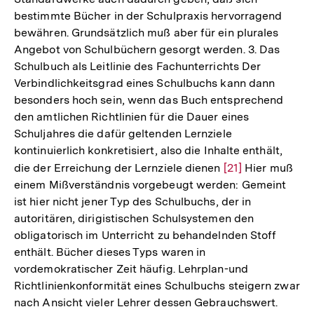
bestimmte Bücher in der Schulpraxis hervorragend
bewähren. Grundsätzlich muß aber für ein plurales
Angebot von Schulbüchern gesorgt werden. 3. Das
Schulbuch als Leitlinie des Fachunterrichts Der
Verbindlichkeitsgrad eines Schulbuchs kann dann
besonders hoch sein, wenn das Buch entsprechend
den amtlichen Richtlinien für die Dauer eines
Schuljahres die dafür geltenden Lernziele
kontinuierlich konkretisiert, also die Inhalte enthält,
die der Erreichung der Lernziele dienen
Zur
[21]
Hier muß
einem Mißverständnis vorgebeugt werden: Gemeint
Auflösung
ist hier nicht jener Typ des Schulbuchs, der in
der
autoritären, dirigistischen Schulsystemen den
Fußnote
obligatorisch im Unterricht zu behandelnden Stoff
enthält. Bücher dieses Typs waren in
vordemokratischer Zeit häufig. Lehrplan-und
Richtlinienkonformität eines Schulbuchs steigern zwar
nach Ansicht vieler Lehrer dessen Gebrauchswert.