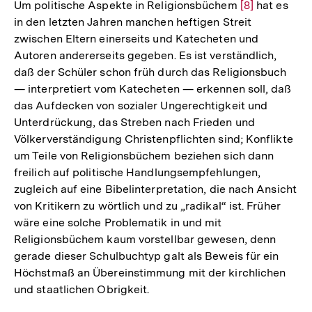
Um politische Aspekte in Religionsbüchem
Zur
[8]
hat es
in den letzten Jahren manchen heftigen Streit
Auflösung
zwischen Eltern einerseits und Katecheten und
der
Autoren andererseits gegeben. Es ist verständlich,
Fußnote
daß der Schüler schon früh durch das Religionsbuch
— interpretiert vom Katecheten — erkennen soll, daß
das Aufdecken von sozialer Ungerechtigkeit und
Unterdrückung, das Streben nach Frieden und
Völkerverständigung Christenpflichten sind; Konflikte
um Teile von Religionsbüchem beziehen sich dann
freilich auf politische Handlungsempfehlungen,
zugleich auf eine Bibelinterpretation, die nach Ansicht
von Kritikern zu wörtlich und zu „radikal“ ist. Früher
wäre eine solche Problematik in und mit
Religionsbüchem kaum vorstellbar gewesen, denn
gerade dieser Schulbuchtyp galt als Beweis für ein
Höchstmaß an Übereinstimmung mit der kirchlichen
und staatlichen Obrigkeit.