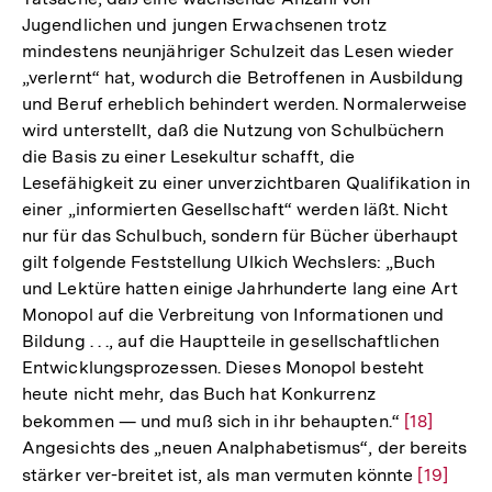
Jugendlichen und jungen Erwachsenen trotz
mindestens neunjähriger Schulzeit das Lesen wieder
„verlernt“ hat, wodurch die Betroffenen in Ausbildung
und Beruf erheblich behindert werden. Normalerweise
wird unterstellt, daß die Nutzung von Schulbüchern
die Basis zu einer Lesekultur schafft, die
Lesefähigkeit zu einer unverzichtbaren Qualifikation in
einer „informierten Gesellschaft“ werden läßt. Nicht
nur für das Schulbuch, sondern für Bücher überhaupt
gilt folgende Feststellung Ulkich Wechslers: „Buch
und Lektüre hatten einige Jahrhunderte lang eine Art
Monopol auf die Verbreitung von Informationen und
Bildung . . ., auf die Hauptteile in gesellschaftlichen
Entwicklungsprozessen. Dieses Monopol besteht
heute nicht mehr, das Buch hat Konkurrenz
bekommen — und muß sich in ihr behaupten.“
Zur
[18]
Angesichts des „neuen Analphabetismus“, der bereits
Auflösung
stärker ver-breitet ist, als man vermuten könnte
Zur
[19]
der