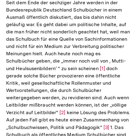
Seit dem Ende der sechziger Jahre werden in der
Bundesrepublik Deutschland Schulbücher in einem
Ausmaß öffentlich diskutiert, das bis dahin nicht
geläufig war. Es geht dabei um politische Inhalte, auf
die man früher nicht sonderlich geachtet hat, weil man
das Schulbuch für eine Quelle von Sachinformationen
und nicht für ein Medium zur Verbreitung politischer
Meinungen hielt. Auch heute noch mag es
Schulbücher geben, die „immer noch voll von , Mutti-
und Heulsusenbildern’ “ zu sein scheinen
Zur
[1]
doch
gerade solche Bücher provozieren eine öffentliche
Auflösung
Kritik, weil gesellschaftliche Rollenmuster und
der
Wertvorstellungen, die durch Schulbücher
Fußnote
weitergegeben werden, zu revidieren sind. Auch wenn
Leitbilder mißbraucht werden können, ist der „völlige
Verzicht auf Leitbilder“
Zur
[2]
keine Lösung des Problems.
Auf jeden Fall gibt es heute einen Zusammenhang von
Auflösung
„Schulbuchwissen, Politik und Pädagogik“
Zur
[3]
1. Das
der
Schulbuch als öffentliches Medium Schulbücher sind
Auflösung
Fußnote