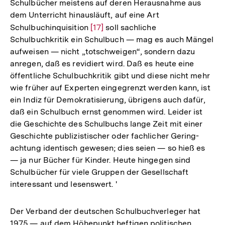
Schulbücher meistens auf deren Herausnahme aus
dem Unterricht hinausläuft, auf eine Art
Schulbuchinquisition
Zur
[17]
soll sachliche
Schulbuchkritik ein Schulbuch — mag es auch Mängel
Auflösung
aufweisen — nicht „totschweigen“, sondern dazu
der
anregen, daß es revidiert wird. Daß es heute eine
Fußnote
öffentliche Schulbuchkritik gibt und diese nicht mehr
wie früher auf Experten eingegrenzt werden kann, ist
ein Indiz für Demokratisierung, übrigens auch dafür,
daß ein Schulbuch ernst genommen wird. Leider ist
die Geschichte des Schulbuchs lange Zeit mit einer
Geschichte publizistischer oder fachlicher Gering-
achtung identisch gewesen; dies seien — so hieß es
— ja nur Bücher für Kinder. Heute hingegen sind
Schulbücher für viele Gruppen der Gesellschaft
interessant und lesenswert. '
Der Verband der deutschen Schulbuchverleger hat
1975 — auf dem Höhepunkt heftigen politischen