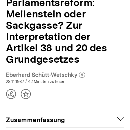
Parlamentsreform:
Meilenstein oder
Sackgasse? Zur
Interpretation der
Artikel 38 und 20 des
Grundgesetzes
Eberhard Schütt-Wetschky
(Mehr zum Autor)
öffnen
28.11.1987
/ 42 Minuten zu lesen
Teilen
Inhalt
Optionen
merken
anzeigen
auf
Zusammenfassung