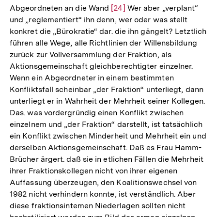
Abgeordneten an die Wand
Zur
[24]
Wer aber „verplant“
und „reglementiert“ ihn denn, wer oder was stellt
Auflösung
konkret die „Bürokratie“ dar. die ihn gängelt? Letztlich
der
führen alle Wege, alle Richtlinien der Willensbildung
Fußnote
zurück zur Vollversammlung der Fraktion, als
Aktionsgemeinschaft gleichberechtigter einzelner.
Wenn ein Abgeordneter in einem bestimmten
Konfliktsfall scheinbar „der Fraktion“ unterliegt, dann
unterliegt er in Wahrheit der Mehrheit seiner Kollegen.
Das. was vordergründig einen Konflikt zwischen
einzelnem und „der Fraktion“ darstellt, ist tatsächlich
ein Konflikt zwischen Minderheit und Mehrheit ein und
derselben Aktionsgemeinschaft. Daß es Frau Hamm-
Brücher ärgert. daß sie in etlichen Fällen die Mehrheit
ihrer Fraktionskollegen nicht von ihrer eigenen
Auffassung überzeugen, den Koalitionswechsel von
1982 nicht verhindern konnte, ist verständlich. Aber
diese fraktionsintemen Niederlagen sollten nicht