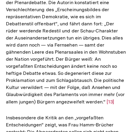
der Plenardebatte. Die Autorin konstatiert eine
Verschlechterung des „Erscheinungsbildes der
repräsentativen Demokratie, wie es sich im
Debattenstil offenbart“, und fährt dann fort: „Der
rüder werdende Redestil und der Schau-Charakter
der Auseinandersetzungen tun ein übriges. Dies alles
wird dann noch — via Fernsehen — samt der
gähnenden Leere des Plenarsaales in den Wohnstuben
der Nation vorgeführt. Der Bürger weiß: An
vorgefaßten Entscheidungen ändert keine noch so
heftige Debatte etwas. So degeneriert diese zur
Proklamation und zum Schlagabtausch. Die politische
Kultur verwildert — mit der Folge, daß Ansehen und
Glaubwürdigkeit des Parlaments von immer mehr (vor
allem jungen) Bürgern angezweifelt werden.“
Zur
[13]
Auflösung
der
Insbesondere die Kritik an den „vorgefaßten
Fußnote
Entscheidungen“ zeigt, was Frau Hamm-Brücher
anstrebt: Die Abgeordneten sollen sich nicht schon