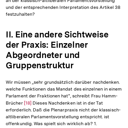
an der klassisch-altliberalen Parlamentsvorstellung
und der entsprechenden Interpretation des Artikel 38
festzuhalten?
II. Eine andere Sichtweise
der Praxis: Einzelner
Abgeordneter und
Gruppenstruktur
Wir müssen „sehr grundsätzlich darüber nachdenken.
welche Funktionen das Mandat des einzelnen in einem
Parlament der Fraktionen hat", schreibt Frau Hamm-
Brücher
Zur
[18]
Dieses Nachdenken ist in der Tat
erforderlich. Daß die Plenarpraxis nicht der klassisch-
Auflösung
altliberalen Parlamentsvorstellung entspricht. ist
der
offenkundig. Was spielt sich wirklich ab? 1.
Fußnote