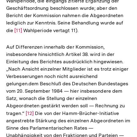
Wahlperiode, die eingangs zitierte Ergänzung der
Geschäftsordnung beschlossen wurde; aber den
Bericht der Kommission nahmen die Abgeordneten
lediglich zur Kenntnis. Seine Behandlung wurde auf
die
Zur
[11]
Wahlperiode vertagt 11).
Auflösung
der
Auf Differenzen innerhalb der Kommission,
Fußnote
insbesondere hinsichtlich Artikel 38. wird in der
Einleitung des Berichtes ausdrücklich hingewiesen.
„Nach Ansicht einzelner Mitglieder ist es trotz einiger
Verbesserungen noch nicht ausreichend
gelungen.dem Beschluß des Deutschen Bundestages
vom 20. September 1984 — hier insbesondere dem
Satz, wonach die Stellung der einzelnen
Abgeordneten gestärkt werden soll — Rechnung zu
tragen.“
Zur
[12]
Die von der Hamm-Brücher-Initiative
angestrebte Stärkung des einzelnen Abgeordneten im
Auflösung
Sinne des Parlamentarischen Rates —
der
Unabhängigkeit von den Fraktionen und Parteien —
Fußnote