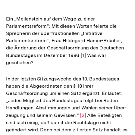
Ein „Meilenstein auf dem Wege zu einer
Parlamentsreform“: Mit diesen Worten feierte die
Sprecherin der überfraktionellen „Initiative
Parlamentsreform“, Frau Hildegard Hamm-Brücher,
die Änderung der Geschäftsordnung des Deutschen
Bundestages im Dezember 1986
Zur
[1]
Was war
geschehen?
Auflösung
der
Fußnote
In der letzten Sitzungswoche des 10. Bundestages
haben die Abgeordneten den § 13 ihrer
Geschäftsordnung um einen Satz ergänzt. Er lautet:
„Jedes Mitglied des Bundestages folgt bei Reden.
Handlungen. Abstimmungen und Wahlen seiner Über-
zeugung und seinem Gewissen.“
Zur
[2]
Alle Beteiligten
sind sich einig, daß damit die Rechtslage nicht
Auflösung
geändert wird. Denn bei dem zitierten Satz handelt es
der