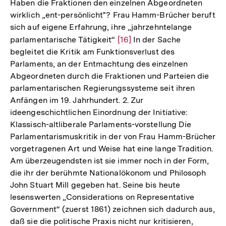
der
Haben die Fraktionen den einzelnen Abgeordneten
Fußnote
wirklich „ent-persönlicht"? Frau Hamm-Brücher beruft
sich auf eigene Erfahrung, ihre „jahrzehntelange
parlamentarische Tätigkeit“
Zur
[16]
In der Sache
begleitet die Kritik am Funktionsverlust des
Auflösung
Parlaments, an der Entmachtung des einzelnen
der
Abgeordneten durch die Fraktionen und Parteien die
Fußnote
parlamentarischen Regierungssysteme seit ihren
Anfängen im 19. Jahrhundert. 2. Zur
ideengeschichtlichen Einordnung der Initiative:
Klassisch-altliberale Parlaments-vorstellung Die
Parlamentarismuskritik in der von Frau Hamm-Brücher
vorgetragenen Art und Weise hat eine lange Tradition.
Am überzeugendsten ist sie immer noch in der Form,
die ihr der berühmte Nationalökonom und Philosoph
John Stuart Mill gegeben hat. Seine bis heute
lesenswerten „Considerations on Representative
Government“ (zuerst 1861) zeichnen sich dadurch aus,
daß sie die politische Praxis nicht nur kritisieren,