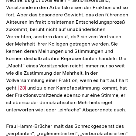
Rechte. Es gibt zwar einen Fraktionsvorstand,
Vorsitzende in den Arbeitskreisen der Fraktion und so
fort. Aber das besondere Gewicht, das den führenden
Akteuren im fraktionsinternen Entscheidungsprozeß
zukommt, beruht nicht auf unabänderlichen
Vorrechten, sondern darauf, daß sie vom Vertrauen
der Mehrheit ihrer Kollegen getragen werden. Sie
kennen deren Meinungen und Stimmungen und
können deshalb als ihre Repräsentanten handeln. Die
„Macht“ eines Vorsitzenden reicht immer nur so weit
wie die Zustimmung der Mehrheit. In der
Vollversammlung einer Fraktion, wenn es hart auf hart
geht
Zur
[23]
und zu einer Kampfabstimmung kommt, hat
der Fraktionsvorsitzende ebenso nur eine Stimme, er
Auflösung
ist ebenso der demokratischen Mehrheitsregel
der
unterworfen wie jeder „einfache“ Abgeordnete auch.
Fußnote
Frau Hamm-Brücher malt das Schreckgespenst des
„verplanten“, „reglementierten“, „verbürokratisierten“