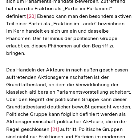
sich um Parlaments-mandate bewerben. Zutreffend
hat man die Fraktion als „Partei im Parlament“
definiert
Zur
[20]
Ebenso kann man den besonders aktiven
Teil einer Partei als „Fraktion im Lande“ bezeichnen.
Auflösung
Im Kern handelt es sich um ein und dasselbe
der
Phänomen. Der Terminus der politischen Gruppe
Fußnote
erlaubt es. dieses Phänomen auf den Begriff zu
bringen.
Das Handeln der Akteure in nach außen geschlossen
auftretenden Aktionsgemeinschaften ist der
Grundtatbestand, an dem die Verwirklichung der
klassisch-altliberalen Parlamentsvorstellung scheitert.
Uber den Begriff der politischen Gruppe kann dieser
Grundtatbestand deutlicher bewußt gemacht werden.
Politische Gruppe kann folglich definiert werden als
Aktionsgemeinschaft politischer Ak-teure, die in der
Regel geschlossen
Zur
[21]
auftritt. Politische Gruppen
sind nicht nur Fraktionen und Parteien im modernen
Auflösung