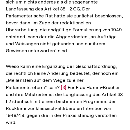
sich um nichts anderes als die sogenannte
Fußnote
Langfassung des Artikel 38 I 2 GG. Der
Parlamentarische Rat hatte sie zunächst beschlossen,
bevor dann, im Zuge der redaktionellen
Überarbeitung, die endgültige Formulierung von 1949
entstand, nach der die Abgeordneten „an Aufträge
und Weisungen nicht gebunden und nur ihrem
Gewissen unterworfen“ sind.
Wieso kann eine Ergänzung der Geschäftsordnung,
die rechtlich keine Änderung bedeutet, dennoch ein
„Meilenstein auf dem Wege zu einer
Parlamentsreform“ sein?
Zur
[3]
Für Frau Hamm-Brücher
und ihre Mitstreiter ist die Langfassung des Artikel 38
Auflösung
I 2 identisch mit einem bestimmten Programm: der
der
Rückkehr zur klassisch-altliberalen Intention von
Fußnote
1948/49. gegen die in der Praxis ständig verstoßen
wird.