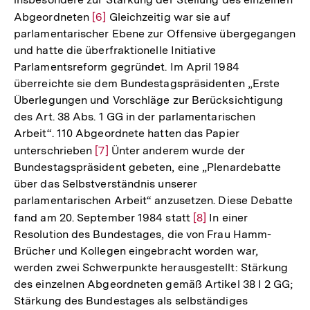
Abgeordneten
Zur
[6]
Gleichzeitig war sie auf
parlamentarischer Ebene zur Offensive übergegangen
Auflösung
und hatte die überfraktionelle Initiative
der
Parlamentsreform gegründet. Im April 1984
Fußnote
überreichte sie dem Bundestagspräsidenten „Erste
Überlegungen und Vorschläge zur Berücksichtigung
des Art. 38 Abs. 1 GG in der parlamentarischen
Arbeit“. 110 Abgeordnete hatten das Papier
unterschrieben
Zur
[7]
Ünter anderem wurde der
Bundestagspräsident gebeten, eine „Plenardebatte
Auflösung
über das Selbstverständnis unserer
der
parlamentarischen Arbeit“ anzusetzen. Diese Debatte
Fußnote
fand am 20. September 1984 statt
Zur
[8]
In einer
Resolution des Bundestages, die von Frau Hamm-
Auflösung
Brücher und Kollegen eingebracht worden war,
der
werden zwei Schwerpunkte herausgestellt: Stärkung
Fußnote
des einzelnen Abgeordneten gemäß Artikel 38 I 2 GG;
Stärkung des Bundestages als selbständiges