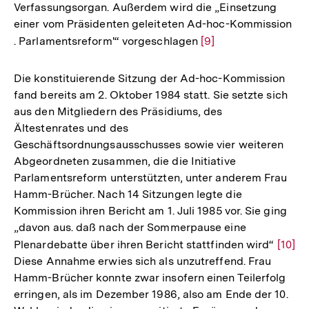
Verfassungsorgan. Außerdem wird die „Einsetzung
einer vom Präsidenten geleiteten Ad-hoc-Kommission
. Parlamentsreform'“ vorgeschlagen
Zur
[9]
Auflösung
der
Die konstituierende Sitzung der Ad-hoc-Kommission
Fußnote
fand bereits am 2. Oktober 1984 statt. Sie setzte sich
aus den Mitgliedern des Präsidiums, des
Ältestenrates und des
Geschäftsordnungsausschusses sowie vier weiteren
Abgeordneten zusammen, die die Initiative
Parlamentsreform unterstützten, unter anderem Frau
Hamm-Brücher. Nach 14 Sitzungen legte die
Kommission ihren Bericht am 1. Juli 1985 vor. Sie ging
„davon aus. daß nach der Sommerpause eine
Plenardebatte über ihren Bericht stattfinden wird“
Zur
[10]
Diese Annahme erwies sich als unzutreffend. Frau
Auflö
Hamm-Brücher konnte zwar insofern einen Teilerfolg
der
erringen, als im Dezember 1986, also am Ende der 10.
Fußno