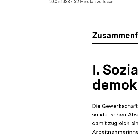
öffnen
20.05.1988
/ 32 Minuten zu lesen
Zusammenf
I. Sozi
demokr
Die Gewerkschafte
solidarischen Absi
damit zugleich ei
Arbeitnehmerinne