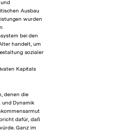
 und
litischen Ausbau
Leistungen wurden
en
ssystem bei den
 Alter handelt, um
staltung sozialer
vaten Kapitals
n, denen die
it und Dynamik
, Einkommensarmut
richt dafür, daß
 würde. Ganz im