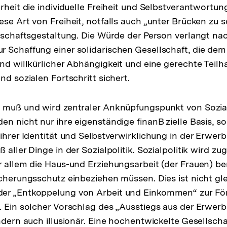
erheit die individuelle Freiheit und Selbstverantwortu
se Art von Freiheit, notfalls auch „unter Brücken zu sc
llschaftsgestaltung. Die Würde der Person verlangt 
 Schaffung einer solidarischen Gesellschaft, die dem
und willkürlicher Abhängigkeit und eine gerechte Teilh
nd sozialen Fortschritt sichert.
 muß und wird zentraler Anknüpfungspunkt von Sozialp
en nicht nur ihre eigenständige finanB zielle Basis, 
ihrer Identität und Selbstverwirklichung in der Erwerbs
 aller Dinge in der Sozialpolitik. Sozialpolitik wird zug
r allem die Haus-und Erziehungsarbeit (der Frauen) b
icherungsschutz einbeziehen müssen. Dies ist nicht g
er „Entkoppelung von Arbeit und Einkommen“ zur För
. Ein solcher Vorschlag des „Ausstiegs aus der Erwerbs
ndern auch illusionär. Eine hochentwickelte Gesellscha