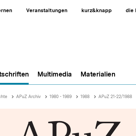
ernen
Veranstaltungen
kurz&knapp
die
tschriften
Multimedia
Materialien
ion
chte
APuZ Archiv
1980 - 1989
1988
APuZ 21-22/1988