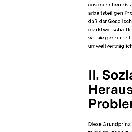
aus manchen risik
arbeitsteiligen Pr
daß der Gesellsch
marktwirtschaftli
wo sie gebraucht 
umweltverträglic
II. Soz
Heraus
Probl
Diese Grundprinzi