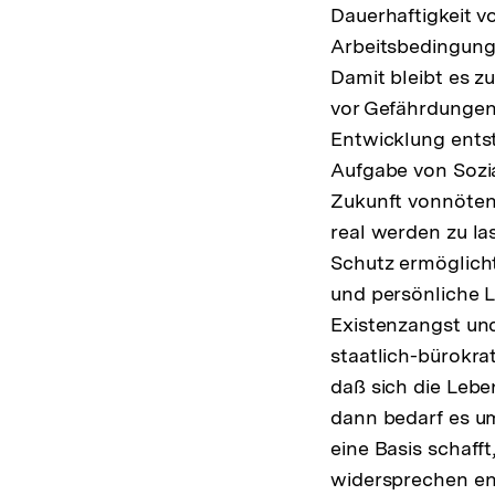
Dauerhaftigkeit 
Arbeitsbedingung
Damit bleibt es z
vor Gefährdungen
Entwicklung entst
Aufgabe von Sozia
Zukunft vonnöten 
real werden zu la
Schutz ermöglicht
und persönliche L
Existenzangst und
staatlich-bürokrat
daß sich die Lebe
dann bedarf es u
eine Basis schafft
widersprechen en