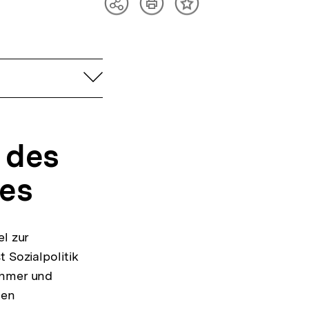
Artikel
Teilen
Inhalt
drucken
Optionen
merken
anzeigen
aufklappen
r des
tes
l zur
 Sozialpolitik
ehmer und
ten