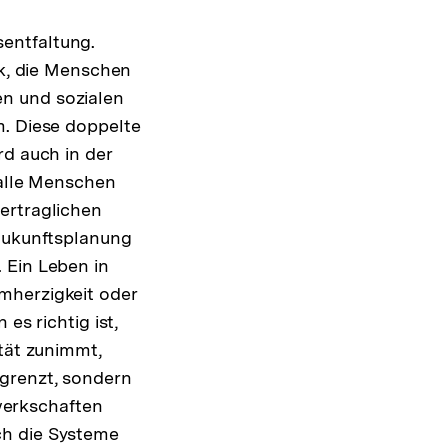
entfaltung.
ik, die Menschen
n und sozialen
m. Diese doppelte
rd auch in der
 alle Menschen
ertraglichen
 Zukunftsplanung
 Ein Leben in
mherzigkeit oder
es richtig ist,
ität zunimmt,
sgrenzt, sondern
ewerkschaften
ch die Systeme