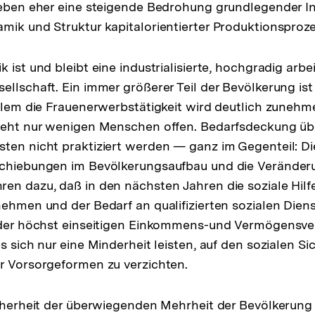
leben eher eine steigende Bedrohung grundlegender I
mik und Struktur kapitalorientierter Produktionsproze
 ist und bleibt eine industrialisierte, hochgradig arbei
ellschaft. Ein immer größerer Teil der Bevölkerung is
allem die Frauenerwerbstätigkeit wird deutlich zunehm
steht nur wenigen Menschen offen. Bedarfsdeckung üb
sten nicht praktiziert werden — ganz im Gegenteil: 
schiebungen im Bevölkerungsaufbau und die Veränder
en dazu, daß in den nächsten Jahren die soziale Hilfe
nehmen und der Bedarf an qualifizierten sozialen Dien
i der höchst einseitigen Einkommens-und Vermögensve
es sich nur eine Minderheit leisten, auf den sozialen S
r Vorsorgeformen zu verzichten.
icherheit der überwiegenden Mehrheit der Bevölkerung