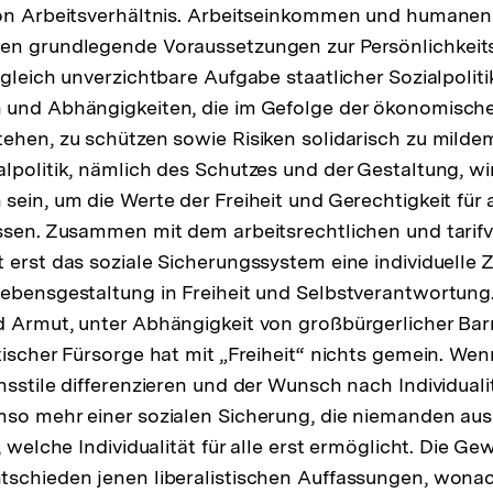
von Arbeitsverhältnis. Arbeitseinkommen und humanen
en grundlegende Voraussetzungen zur Persönlichkeits
ugleich unverzichtbare Aufgabe staatlicher Sozialpolit
 und Abhängigkeiten, die im Gefolge der ökonomische
ehen, zu schützen sowie Risiken solidarisch zu milde
lpolitik, nämlich des Schutzes und der Gestaltung, wi
sein, um die Werte der Freiheit und Gerechtigkeit für
ssen. Zusammen mit dem arbeitsrechtlichen und tarifv
 erst das soziale Sicherungssystem eine individuelle
ebensgestaltung in Freiheit und Selbstverantwortung.
 Armut, unter Abhängigkeit von großbürgerlicher Bar
ischer Fürsorge hat mit „Freiheit“ nichts gemein. Wenn 
nsstile differenzieren und der Wunsch nach Individual
mso mehr einer sozialen Sicherung, die niemanden au
, welche Individualität für alle erst ermöglicht. Die G
tschieden jenen liberalistischen Auffassungen, wona