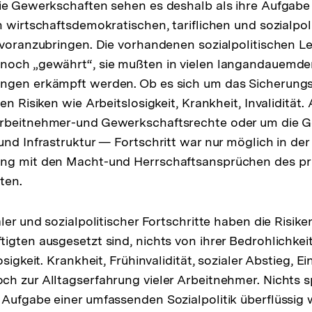
ie Gewerkschaften sehen es deshalb als ihre Aufgabe
n wirtschaftsdemokratischen, tariflichen und sozialpo
 voranzubringen. Die vorhandenen sozialpolitischen 
noch „gewährt“, sie mußten in vielen langandauemd
ngen erkämpft werden. Ob es sich um das Sicherung
en Risiken wie Arbeitslosigkeit, Krankheit, Invalidität.
rbeitnehmer-und Gewerkschaftsrechte oder um die Ge
und Infrastruktur — Fortschritt war nur möglich in der
ng mit den Macht-und Herrschaftsansprüchen des pri
rten.
ler und sozialpolitischer Fortschritte haben die Risike
igten ausgesetzt sind, nichts von ihrer Bedrohlichke
osigkeit. Krankheit, Frühinvalidität, sozialer Abstieg
h zur Alltagserfahrung vieler Arbeitnehmer. Nichts sp
Aufgabe einer umfassenden Sozialpolitik überflüssig