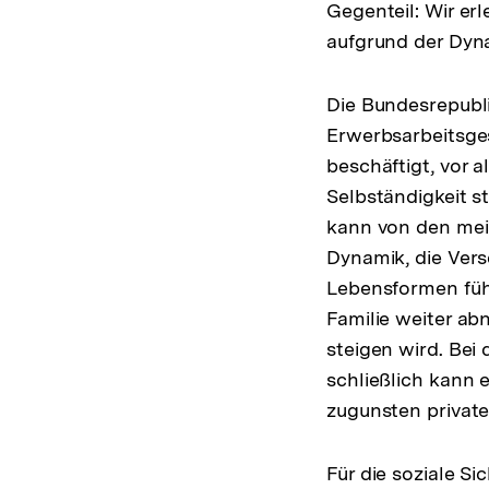
Gegenteil: Wir er
aufgrund der Dyna
Die Bundesrepublik
Erwerbsarbeitsges
beschäftigt, vor 
Selbständigkeit 
kann von den mei
Dynamik, die Ver
Lebensformen führ
Familie weiter ab
steigen wird. Be
schließlich kann 
zugunsten private
Für die soziale S