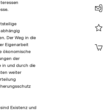
nteressen
sse.
Konta
tsteilige
0
t abhängig
Merklist
en. Der Weg in die
ansehen
0
er Eigenarbeit
Artik
im
Die ökonomische
Shop-
ungen der
Warenko
ansehen
 in und durch die
sten weiter
rteilung
icherungsschutz
 sind Existenz und