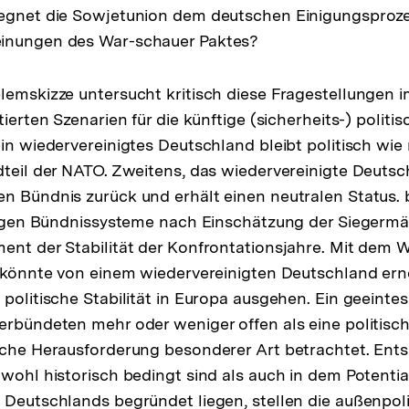
gegnet die Sowjetunion dem deutschen Einigungsproz
inungen des War-schauer Paktes?
lemskizze untersucht kritisch diese Fragestellungen
tierten Szenarien für die künftige (sicherheits-) polit
in wiedervereinigtes Deutschland bleibt politisch wie 
dteil der NATO. Zweitens, das wiedervereinigte Deutsc
n Bündnis zurück und erhält einen neutralen Status. 
iligen Bündnissysteme nach Einschätzung der Siegermä
ent der Stabilität der Konfrontationsjahre. Mit dem W
s könnte von einem wiedervereinigten Deutschland ern
 politische Stabilität in Europa ausgehen. Ein geeint
erbündeten mehr oder weniger offen als eine politisch
ische Herausforderung besonderer Art betrachtet. En
owohl historisch bedingt sind als auch in dem Potentia
 Deutschlands begründet liegen, stellen die außenpol