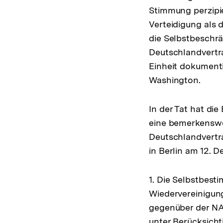
Stimmung perzipie
Verteidigung als 
die Selbstbeschr
Deutschlandvertr
Einheit dokumenti
Washington.
In der Tat hat die
eine bemerkenswe
Deutschlandvertra
in Berlin am 12.
1. Die Selbstbest
Wiedervereinigun
gegenüber der NA
unter Berücksichti