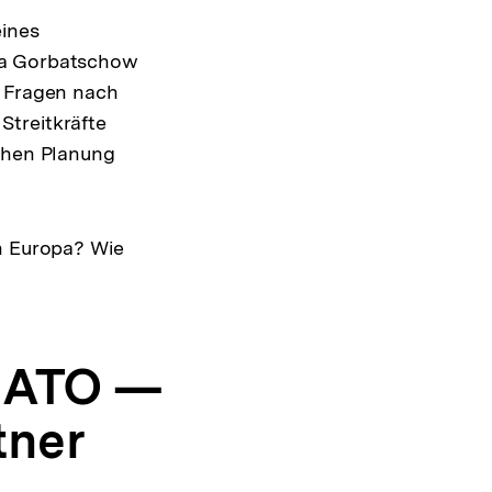
eines
Ära Gorbatschow
g Fragen nach
Streitkräfte
schen Planung
in Europa? Wie
 NATO —
tner