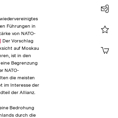
Konta
 wiedervereinigtes
0
hen Führungen in
stärke von NATO-
Merklist
ur
]
Der Vorschlag
ansehen
0
Artik
ksicht auf Moskau
uflösung
im
en, ist in den
er
Shop-
h eine Begrenzung
ußnote
Warenko
ansehen
er NATO-
lten die meisten
t im Interesse der
teil der Allianz.
e eine Bedrohung
hlands durch die