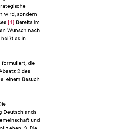
trategische
n wird, sondern
ses
Zur
[4]
Bereits im
 den Wunsch nach
Auflösung
heißt es in
der
Fußnote
formuliert, die
Absatz 2 des
bei einem Besuch
Die
ng Deutschlands
Gemeinschaft und
llziehen. 3. Die