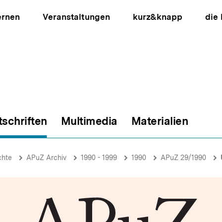
ernen
Veranstaltungen
kurz&knapp
die
tschriften
Multimedia
Materialien
ion
chte
APuZ Archiv
1990 - 1999
1990
APuZ 29/1990