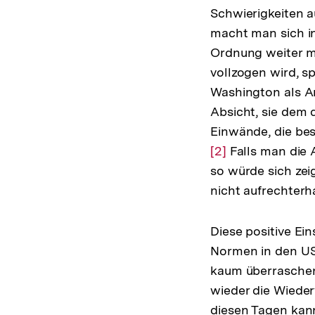
Schwierigkeiten a
macht man sich in
Ordnung weiter mi
vollzogen wird, s
Washington als An
Absicht, sie dem 
Einwände, die be
Zur
[2]
Falls man die A
Auflösung
so würde sich zeig
der
nicht aufrechterh
Fußnote
Diese positive Ei
Normen in den US
kaum überraschen
wieder die Wiede
diesen Tagen kann