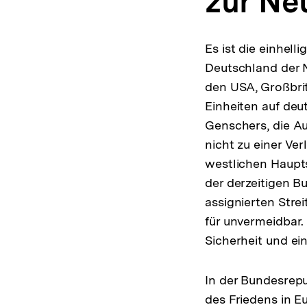
zur Ne
Es ist die einhel
Deutschland der 
den USA, Großbrit
Einheiten auf de
Genschers, die A
nicht zu einer Ve
westlichen Haupt
der derzeitigen 
assignierten Stre
für unvermeidbar.
Sicherheit und ei
In der Bundesrepu
des Friedens in 