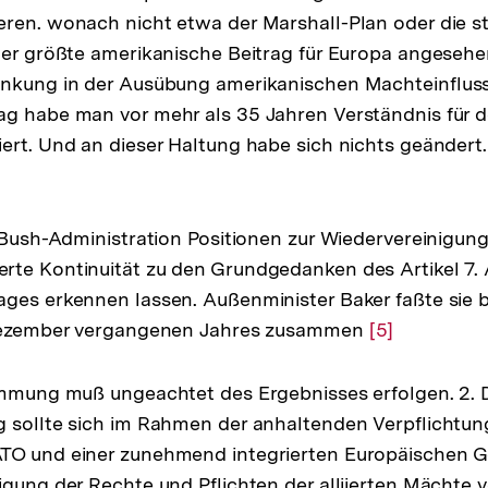
ren. wonach nicht etwa der Marshall-Plan oder die s
der größte amerikanische Beitrag für Europa angesehe
änkung in der Ausübung amerikanischen Machteinflus
ag habe man vor mehr als 35 Jahren Verständnis für
ert. Und an dieser Haltung habe sich nichts geändert. 
 Bush-Administration Positionen zur Wiedervereinigung 
rte Kontinuität zu den Grundgedanken des Artikel 7. 
ges erkennen lassen. Außenminister Baker faßte sie 
 Dezember vergangenen Jahres zusammen
Zur
[5]
Auflösung
der
immung muß ungeachtet des Ergebnisses erfolgen. 2. 
Fußnote
g sollte sich im Rahmen der anhaltenden Verpflichtu
TO und einer zunehmend integrierten Europäischen 
gung der Rechte und Pflichten der alliierten Mächte vo