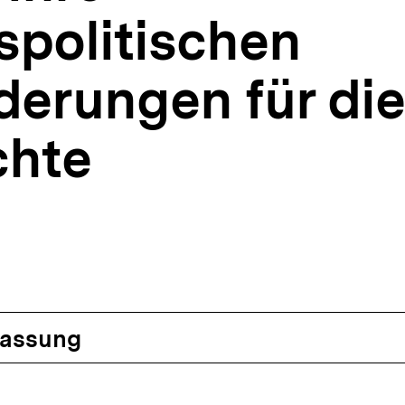
spolitischen
derungen für die
chte
assung