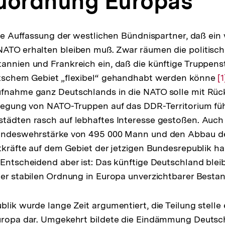
uordnung Europas
lige Auffassung der westlichen Bündnispartner, daß ein
NATO erhalten bleiben muß. Zwar räumen die politisc
annien und Frankreich ein, daß die künftige Truppen
utschem Gebiet „flexibel“ gehandhabt werden könne
Z
[1
ufnahme ganz Deutschlands in die NATO solle mit Rüc
A
rlegung von NATO-Truppen auf das DDR-Territorium führ
d
städten rasch auf lebhaftes Interesse gestoßen. Auc
F
Bundeswehrstärke von 495 000 Mann und den Abbau d
itkräfte auf dem Gebiet der jetzigen Bundesrepublik ha
 Entscheidend aber ist: Das künftige Deutschland bleib
ner stabilen Ordnung in Europa unverzichtbarer Bestand
blik wurde lange Zeit argumentiert, die Teilung stell
Europa dar. Umgekehrt bildete die Eindämmung Deutsc