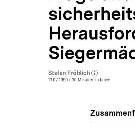
sicherheit
Herausfor
Siegermä
Stefan Fröhlich
(Mehr zum Autor)
öffnen
13.07.1990
/ 30 Minuten zu lesen
Zusammenf