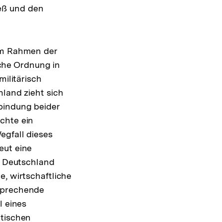
eß und den
 im Rahmen der
ische Ordnung in
militärisch
hland zieht sich
bindung beider
chte ein
egfall dieses
eut eine
es Deutschland
e, wirtschaftliche
tsprechende
l eines
itischen