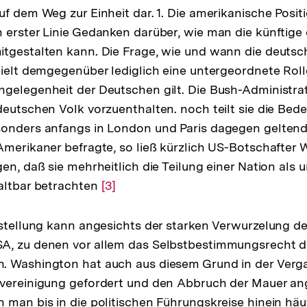
uf dem Weg zur Einheit dar. 1. Die amerikanische Posi
 erster Linie Gedanken darüber, wie man die künftige
tgestalten kann. Die Frage, wie und wann die deutsc
pielt demgegenüber lediglich eine untergeordnete Rolle
gelegenheit der Deutschen gilt. Die Bush-Administra
deutschen Volk vorzuenthalten. noch teilt sie die Be
sonders anfangs in London und Paris dagegen gelte
merikaner befragte, so ließ kürzlich US-Botschafter W
en, daß sie mehrheitlich die Teilung einer Nation als 
altbar betrachten
Zur
[3]
Auflösung
der
nstellung kann angesichts der starken Verwurzelung d
Fußnote
A, zu denen vor allem das Selbstbestimmungsrecht der
. Washington hat auch aus diesem Grund in der Verg
rvereinigung gefordert und den Abbruch der Mauer an
 man bis in die politischen Führungskreise hinein häu