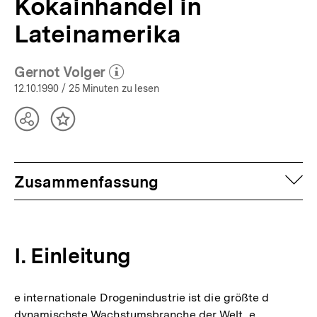
Kokainhandel in
Lateinamerika
Gernot Volger
(Mehr zum Autor)
öffnen
12.10.1990
/ 25 Minuten zu lesen
Teilen
Inhalt
Optionen
merken
anzeigen
auf
Zusammenfassung
I. Einleitung
e internationale Drogenindustrie ist die größte d
dynamischste Wachstumsbranche der Welt, e